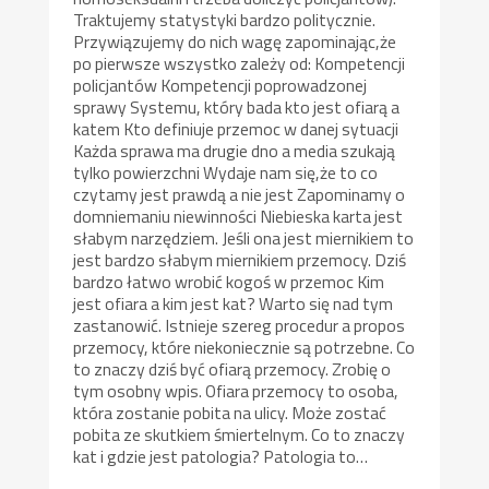
Traktujemy statystyki bardzo politycznie.
Przywiązujemy do nich wagę zapominając,że
po pierwsze wszystko zależy od: Kompetencji
policjantów Kompetencji poprowadzonej
sprawy Systemu, który bada kto jest ofiarą a
katem Kto definiuje przemoc w danej sytuacji
Każda sprawa ma drugie dno a media szukają
tylko powierzchni Wydaje nam się,że to co
czytamy jest prawdą a nie jest Zapominamy o
domniemaniu niewinności Niebieska karta jest
słabym narzędziem. Jeśli ona jest miernikiem to
jest bardzo słabym miernikiem przemocy. Dziś
bardzo łatwo wrobić kogoś w przemoc Kim
jest ofiara a kim jest kat? Warto się nad tym
zastanowić. Istnieje szereg procedur a propos
przemocy, które niekoniecznie są potrzebne. Co
to znaczy dziś być ofiarą przemocy. Zrobię o
tym osobny wpis. Ofiara przemocy to osoba,
która zostanie pobita na ulicy. Może zostać
pobita ze skutkiem śmiertelnym. Co to znaczy
kat i gdzie jest patologia? Patologia to…