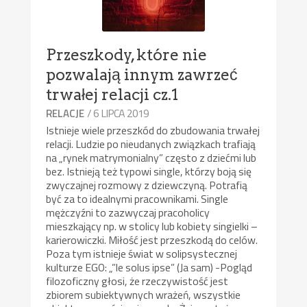
Przeszkody, które nie
pozwalają innym zawrzeć
trwałej relacji cz.1
/ 6 LIPCA 2019
RELACJE
Istnieje wiele przeszkód do zbudowania trwałej
relacji. Ludzie po nieudanych związkach trafiają
na „rynek matrymonialny” często z dziećmi lub
bez. Istnieją też typowi single, którzy boją się
zwyczajnej rozmowy z dziewczyną. Potrafią
być za to idealnymi pracownikami. Single
mężczyźni to zazwyczaj pracoholicy
mieszkający np. w stolicy lub kobiety singielki –
karierowiczki. Miłość jest przeszkodą do celów.
Poza tym istnieje świat w solipsystecznej
kulturze EGO: „”le solus ipse” (Ja sam) -Pogląd
filozoficzny głosi, że rzeczywistość jest
zbiorem subiektywnych wrażeń, wszystkie