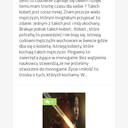
serio to cudownie zajmuje się Olkiem i dzięki
temu mam trochę czasu dla siebie ? Takich
kobiet jest coraz mniej. Znam jeszcze wielu
mężczyzn, którym mogłabym przypisać to
zdanie. Jednym z takich jest i mój ukochany.
Brakuje jednak takich kobiet.. Kobiet , które
potrafią to powiedzieć i nie boją się. Istnieją
cudowni mężczyźni wychowani w świecie gdzie
dba się o kobietę. Istnieją kobiety, które
kochają takich mężczyzn. Pingwiny to
zwierzęta żyjące w monogamii. Bez wątpienia
naukowcy stwierdzą,że nie jesteśmy
stworzeni do monogamii. Życie i miłość to
troska o tych, których kochamy. W…
0