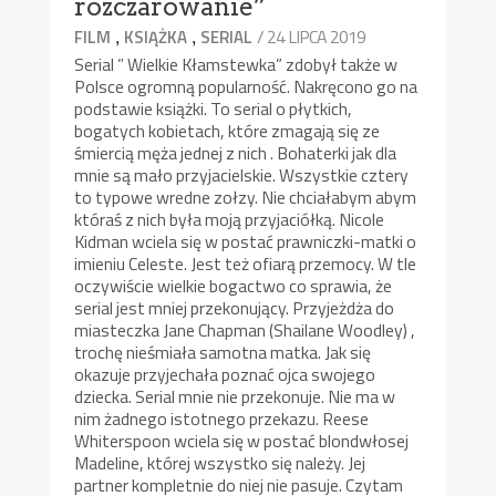
rozczarowanie”
,
,
/ 24 LIPCA 2019
FILM
KSIĄŻKA
SERIAL
Serial ” Wielkie Kłamstewka” zdobył także w
Polsce ogromną popularność. Nakręcono go na
podstawie książki. To serial o płytkich,
bogatych kobietach, które zmagają się ze
śmiercią męża jednej z nich . Bohaterki jak dla
mnie są mało przyjacielskie. Wszystkie cztery
to typowe wredne zołzy. Nie chciałabym abym
któraś z nich była moją przyjaciółką. Nicole
Kidman wciela się w postać prawniczki-matki o
imieniu Celeste. Jest też ofiarą przemocy. W tle
oczywiście wielkie bogactwo co sprawia, że
serial jest mniej przekonujący. Przyjeżdża do
miasteczka Jane Chapman (Shailane Woodley) ,
trochę nieśmiała samotna matka. Jak się
okazuje przyjechała poznać ojca swojego
dziecka. Serial mnie nie przekonuje. Nie ma w
nim żadnego istotnego przekazu. Reese
Whiterspoon wciela się w postać blondwłosej
Madeline, której wszystko się należy. Jej
partner kompletnie do niej nie pasuje. Czytam