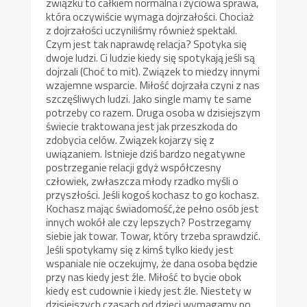
związku to całkiem normalna i życiowa sprawa,
która oczywiście wymaga dojrzałości. Chociaż
z dojrzałości uczyniliśmy również spektakl.
Czym jest tak naprawdę relacja? Spotyka się
dwoje ludzi. Ci ludzie kiedy się spotykają jeśli są
dojrzali (Choć to mit). Związek to miedzy innymi
wzajemne wsparcie. Miłość dojrzała czyni z nas
szczęśliwych ludzi. Jako single mamy te same
potrzeby co razem. Druga osoba w dzisiejszym
świecie traktowana jest jak przeszkoda do
zdobycia celów. Związek kojarzy się z
uwiązaniem. Istnieje dziś bardzo negatywne
postrzeganie relacji gdyż współczesny
człowiek, zwłaszcza młody rzadko myśli o
przyszłości. Jeśli kogoś kochasz to go kochasz.
Kochasz mając świadomość,że pełno osób jest
innych wokół ale czy lepszych? Postrzegamy
siebie jak towar. Towar, który trzeba sprawdzić.
Jeśli spotykamy się z kimś tylko kiedy jest
wspaniale nie oczekujmy, że dana osoba będzie
przy nas kiedy jest źle. Miłość to bycie obok
kiedy est cudownie i kiedy jest źle. Niestety w
dzisiejszych czasach od dzieci wymagamy po