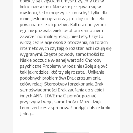
obiekty są częściami umysłu. Żyjemy też w
kulcie narcyzmu. Narcyzm przejawia się w
myśleniu,że to moje życie i musi być tylko dla
mnie. Jeśli inni ograniczają mi dojście do celu
powinnam się ich pozbyć. Kultura narcyzmu i
ego nie pozwala wielu osobom samotnym
zawrzeć normalnej relacji, niestety. Często
widzą też relacje osób z otoczenia, na forach
internetowych czytają o rozstaniach i czują się
wygranymi. Częste powody samotności to:
Niskie poczucie własnej wartości Choroby
psychiczne Problemy w rodzinie (Boję się być
taki jak rodzice, którzy się rozstali. Unikanie
podobnych problemów) Brak zrozumienia
celów relacji Stereotypy i przekonania Brak
samoświadomości Brak zaufania do siebie i
innych ANN-LOVE ma Ci pomóc poznać
przyczyny twojej samotności. Może dzięki
temu zechcesz spróbować podjąć dalsze kroki.
Jedną…