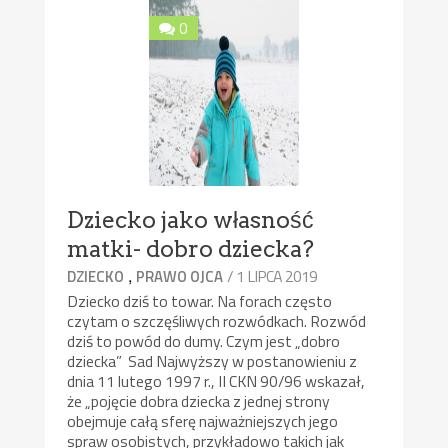
0
Dziecko jako własność
matki- dobro dziecka?
,
/ 1 LIPCA 2019
DZIECKO
PRAWO OJCA
Dziecko dziś to towar. Na forach często
czytam o szczęśliwych rozwódkach. Rozwód
dziś to powód do dumy. Czym jest „dobro
dziecka” Sad Najwyższy w postanowieniu z
dnia 11 lutego 1997 r., II CKN 90/96 wskazał,
że „pojęcie dobra dziecka z jednej strony
obejmuje całą sferę najważniejszych jego
spraw osobistych, przykładowo takich jak