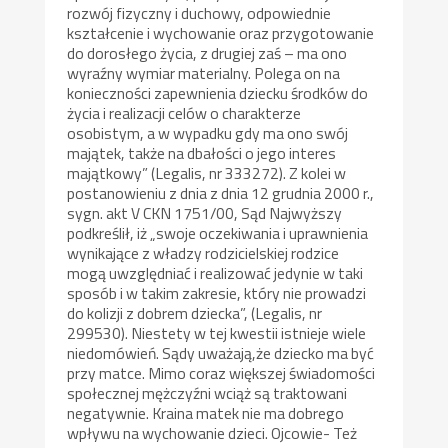
rozwój fizyczny i duchowy, odpowiednie
kształcenie i wychowanie oraz przygotowanie
do dorosłego życia, z drugiej zaś – ma ono
wyraźny wymiar materialny. Polega on na
konieczności zapewnienia dziecku środków do
życia i realizacji celów o charakterze
osobistym, a w wypadku gdy ma ono swój
majątek, także na dbałości o jego interes
majątkowy” (Legalis, nr 333272). Z kolei w
postanowieniu z dnia z dnia 12 grudnia 2000 r.,
sygn. akt V CKN 1751/00, Sąd Najwyższy
podkreślił, iż „swoje oczekiwania i uprawnienia
wynikające z władzy rodzicielskiej rodzice
mogą uwzględniać i realizować jedynie w taki
sposób i w takim zakresie, który nie prowadzi
do kolizji z dobrem dziecka”, (Legalis, nr
299530). Niestety w tej kwestii istnieje wiele
niedomówień. Sądy uważają,że dziecko ma być
przy matce. Mimo coraz większej świadomości
społecznej mężczyźni wciąż są traktowani
negatywnie. Kraina matek nie ma dobrego
wpływu na wychowanie dzieci. Ojcowie- Też