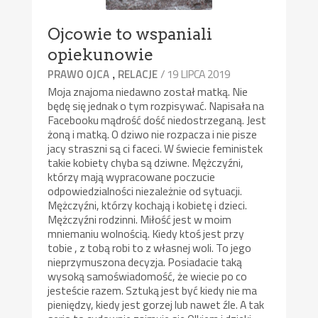
Ojcowie to wspaniali
opiekunowie
,
/ 19 LIPCA 2019
PRAWO OJCA
RELACJE
Moja znajoma niedawno został matką. Nie
będę się jednak o tym rozpisywać. Napisała na
Facebooku mądrość dość niedostrzeganą. Jest
żoną i matką. O dziwo nie rozpacza i nie pisze
jacy straszni są ci faceci. W świecie feministek
takie kobiety chyba są dziwne. Mężczyźni,
którzy mają wypracowane poczucie
odpowiedzialności niezależnie od sytuacji.
Mężczyźni, którzy kochają i kobietę i dzieci.
Mężczyźni rodzinni. Miłość jest w moim
mniemaniu wolnością. Kiedy ktoś jest przy
tobie , z tobą robi to z własnej woli. To jego
nieprzymuszona decyzja. Posiadacie taką
wysoką samoświadomość, że wiecie po co
jesteście razem. Sztuką jest być kiedy nie ma
pieniędzy, kiedy jest gorzej lub nawet źle. A tak