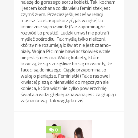
należę do gorszego sortu kobiet). Tak, kocham
i jestem kochana co dla wielu feministek jest
czymś złym. Przecież jeśli jesteś w relacji
musisz faceta: upokorzyć, jak wzięłaś to
koniecznie się rozwiedź (Nie zapominaj,że
rozwód to prestiż). Ludzki umysł nie potrafi
myśleć pośrodku. Tak myślą tylko nieliczni,
którzy nie rozumieją iż świat nie jest czarno-
biały. Wojna Płci mnie bawi aczkolwiek wcale
nie jest śmieszna. Widzę kobiety, które
krzyczą,że są szczęśliwe bo się rozwiodły, że
faceci są do niczego. Ciągle przypomina to
walkę o pieniądze. Feministki (Takie rasowe i
krwiste) piszą o nienawiści do mężczyzn ale
kobieta, która widzi nie tylko powierzchnię
świata a widzi głębiej uznawana jest za głupią i
zaściankową. Tak wygląda dziś…
0