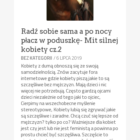
Radź sobie sama a po nocy
płacz w poduszkę- Mit silnej
kobiety cz.2
/ 6 LIPCA 2019
BEZ KATEGORII
Kobiety z dumą obnoszą się ze swoją
samodzielnością. Znów zacytuje fora
internetowe gdzie kobiety piszą jakie to są
szczęśliwe bez mężczyzn. Mają dzieci i nic
więcej nie potrzebują. Często gardzą ojcami
dzieci niezależnie od tego jaki to ojciec,
Cierpimy na wszechobecne myślenie
stereotypowe, Kobiety lubią się zgrywać jakie
są szczęśliwe i zaradne. Chcą czuć się lepsze od
mężczyzn? tylko po co? Ważniejsze dla kobiet
jest czy jest lub nie jest feministą a powinna po
prostu chcieć być szczęśliwa. Szczęście to