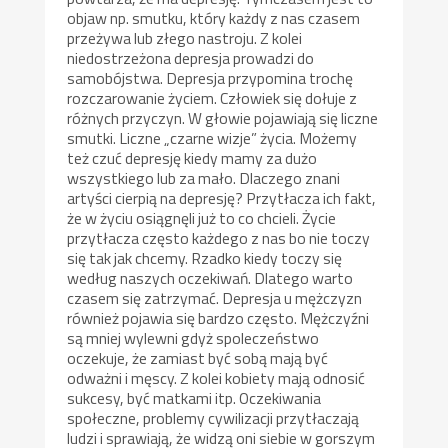
objaw np. smutku, który każdy z nas czasem
przeżywa lub złego nastroju. Z kolei
niedostrzeżona depresja prowadzi do
samobójstwa. Depresja przypomina trochę
rozczarowanie życiem. Człowiek się dołuje z
różnych przyczyn. W głowie pojawiają się liczne
smutki. Liczne „czarne wizje” życia. Możemy
też czuć depresję kiedy mamy za dużo
wszystkiego lub za mało. Dlaczego znani
artyści cierpią na depresję? Przytłacza ich fakt,
że w życiu osiągnęli już to co chcieli. Życie
przytłacza często każdego z nas bo nie toczy
się tak jak chcemy. Rzadko kiedy toczy się
według naszych oczekiwań. Dlatego warto
czasem się zatrzymać. Depresja u mężczyzn
również pojawia się bardzo często. Mężczyźni
są mniej wylewni gdyż spoleczeństwo
oczekuje, że zamiast być sobą mają być
odważni i męscy. Z kolei kobiety mają odnosić
sukcesy, być matkami itp. Oczekiwania
społeczne, problemy cywilizacji przytłaczają
ludzi i sprawiają, że widzą oni siebie w gorszym