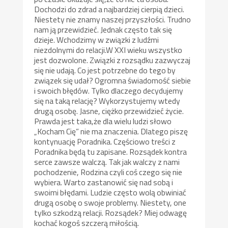
Dochodzi do zdrad a najbardziej cierpią dzieci.
Niestety nie znamy naszej przyszłości. Trudno
nam ją przewidzieć. Jednak często tak się
dzieje. Wchodzimy w związki z ludźmi
niezdolnymi do relacji.W XXI wieku wszystko
jest dozwolone. Związki z rozsądku zazwyczaj
się nie udają. Co jest potrzebne do tego by
związek się udał? Ogromna świadomość siebie
i swoich błędów. Tylko dlaczego decydujemy
się na taką relację? Wykorzystujemy wtedy
drugą osobę. Jasne, ciężko przewidzieć życie.
Prawda jest taka,że dla wielu ludzi słowo
„Kocham Cię” nie ma znaczenia. Dlatego piszę
kontynuację Poradnika. Częściowo treści z
Poradnika będą tu zapisane. Rozsądek kontra
serce zawsze walczą. Tak jak walczy z nami
pochodzenie, Rodzina czyli coś czego się nie
wybiera. Warto zastanowić się nad sobą i
swoimi błędami. Ludzie często wolą obwiniać
drugą osobę o swoje problemy. Niestety, one
tylko szkodzą relacji. Rozsądek? Miej odwagę
kochać kogoś szczerą miłością.