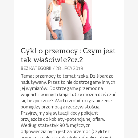
Cykl o przemocy : Czym jest
tak właściwie?cz.2
/ 28 LIPCA 2019
BEZ KATEGORII
Temat przemocy to temat rzeka. Dziś bardzo
nadużywany. Przez to nie dostrzegamy innych
jej wymiarów. Dostrzegamy przemoc na
wojnach i w innych krajach. Czy można dziś czuć
się bezpiecznie? Warto zrobić rozgraniczenie
pomiędzy przemocą a rzeczywistością.
Przyjrzyjmy się sytuacji kiedy policjant
przyjeżdża do kobiety-potencjalnej ofiary.
Według statystyk 90 % mężczyzn
odpowiedzialnych jest za przemoc (Czyli też
homoseksualni i trzeba doliczyć policjantów).