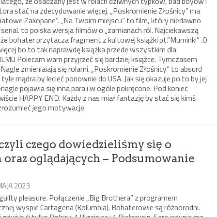
latego, że osadzany jest w rolach dziwnych typków, bad boyów i
tora stać na zdecydowanie więcej. „Poskromienie Złośnicy” ma
iatowe Zakopane”. „Na Twoim miejscu” to film, który niedawno
erial. to polska wersja filmów o „zamianach ról. Najciekawszą
, że bohater przytacza fragment z kultowej książki pt.”Muminki” .O
ięcej bo to tak naprawdę książka przede wszystkim dla
LMU Polecam wam przyjrzeć się bardziej książce. Tymczasem
. Nagle zmieniaiają się rolami. „Poskromienie Złośnicy” to absurd
tyle mądra by lecieć ponownie do USA. Jak się okazuje po to by jej
enagle pojawia się inna para i w ogóle pokręcone. Pod koniec
iście HAPPY END. Każdy z nas miał fantazję by stać się kimś
 zrozumieć jego motywacje.
czyli czego dowiedzieliśmy się o
ch oraz oglądających – Podsumowanie
MAJA 2023
 guilty pleasure. Połączenie „Big Brothera” z programem
znej wyspie Cartagena (Kolumbia). Bohaterowie są różnorodni.
dyż byli tylko Polacy, 1 Ukrainiec i 1 Białorusin. Sara jedynie ma