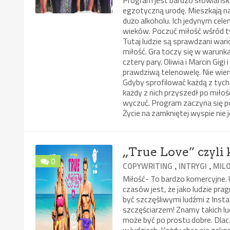
egzotyczną urodę. Mieszkają na 
dużo alkoholu. Ich jedynym celem
wieków. Poczuć miłość wśród tyc
Tutaj ludzie są sprawdzani wari
miłość. Gra toczy się w warunka
cztery pary. Oliwia i Marcin Gig
prawdziwą telenowelę. Nie wiem 
Gdyby sprofilować każdą z tych 
każdy z nich przyszedł po miło
wyczuć. Program zaczyna się po
Życie na zamkniętej wyspie nie 
„True Love” czyli 
0
,
,
COPYWRITING
INTRYGI
MIL
Miłość- To bardzo komercyjne.
czasów jest, że jako ludzie pr
być szczęśliwymi ludźmi z Insta
szczęściarzem! Znamy takich lud
może być po prostu dobre. Dlac
w ludziach. Każdy chce się zako