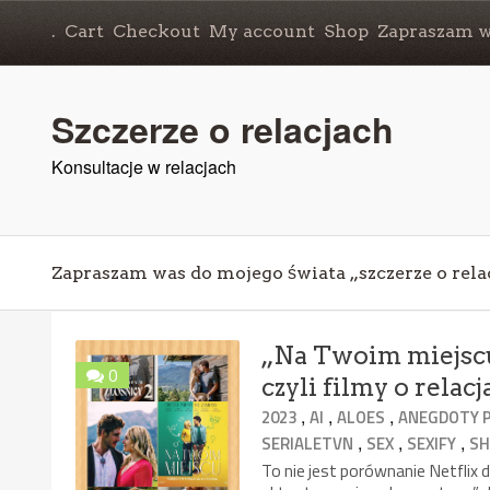
.
Cart
Checkout
My account
Shop
Zapraszam wa
Szczerze o relacjach
Konsultacje w relacjach
Zapraszam was do mojego świata „szczerze o rela
„Na Twoim miejscu
0
czyli filmy o rela
,
,
,
2023
AI
ALOES
ANEGDOTY 
,
,
,
SERIALETVN
SEX
SEXIFY
S
To nie jest porównanie Netflix 