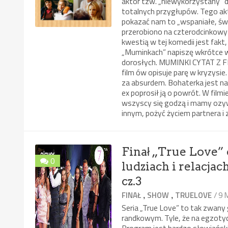
aktor tzw. „niewykorzystany” d
totalnych przygłupów. Tego ak
pokazać nam to „wspaniałe, św
przerobiono na czterodcinkowy s
kwestią w tej komedii jest fakt
„Muminkach” napiszę wkrótce w
dorosłych. MUMINKI CYTAT Z FI
film ów opisuje parę w kryzysie
za absurdem. Bohaterka jest na 
ex poprosił ją o powrót. W filmi
wszyscy się godzą i mamy ozyw
innym, pożyć życiem partnera i
Finał „True Love” 
0
ludziach i relacja
cz.3
,
,
/ 9 
FINAŁ
SHOW
TRUELOVE
Seria „True Love” to tak zwany
randkowym. Tyle, że na egzotyc
Program jest bardzo słowiański g