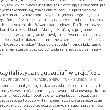
wyspie w warunkach allinclusive gdzie obżerają się owocami i piją
 jest zakochanie się, znalezienie miłości. Tej upragnionej od
h 8 miliardów ludzi i pokus wybrać tą jedyną i tego jedynego.
ografem, który ma sprawdzić czy czują to co czują. Jest to gra o
ch idealnych, rajskich. W warunkach pięknych. Do finału doszły
i i Kamil Sara i Kuba Klaudia i Maksym Mieliśmy w programie
nadal ile w tym programie prawdy a ile reżyserii. . Typ bad boya.
osób to są to młodzi, ambitni ludzie w wieku od 21 do 34 lat.Czy
ść? Może po pieniądze? Może po przygodę? Intencje ludzi ciężko
znaniem sześciu ludzi, ktorych zadaniem jest stworzenie pary.
jest…
kapitalistyczne „uczucia” w „raju”cz.1
,
,
,
,
/ 3 MARCA 2023
OSC
PROGRAMTV
RELACJE
SHOW
TVN
 Uczucia, romantyzm się bardzo sprzedaje. Problemem naszych
agniemy sławy, miłości i pieniędzy i zdrowia. Podsumowując chcemy
grama, Facebooka. Popatrzcie jak ja żyję!Jestem szczęściarą ,
zi, często są to pozory. Nie ma idealnego świata a nasze życie
zego tak trudno spotkać ludzi w udanych relacjach? problem tkwi
chać. Każdy- Od ludzi sukcesu po biednych. Miłość to unikat, to