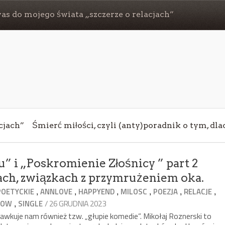
s do mojego świata „szczerze o relacjach”
cjach”
Śmierć miłości, czyli (anty)poradnik o tym, dl
” i „Poskromienie Złośnicy ” part 2
cjach, związkach z przymrużeniem oka.
,
,
,
,
,
,
POETYCKIE
ANNLOVE
HAPPYEND
MILOSC
POEZJA
RELACJE
,
/ 26 GRUDNIA 2023
HOW
SINGLE
dawkuje nam również tzw. „głupie komedie”. Mikołaj Roznerski to