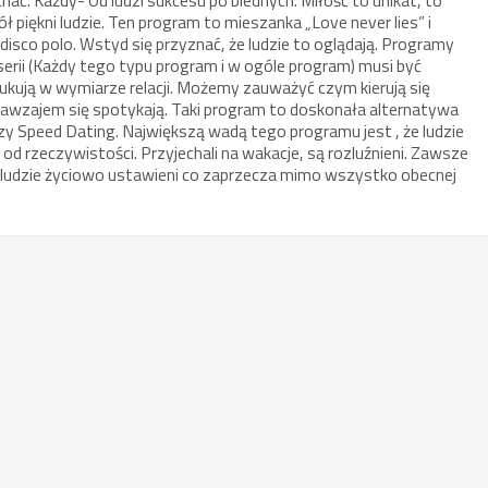
ł piękni ludzie. Ten program to mieszanka „Love never lies” i
 disco polo. Wstyd się przyznać, że ludzie to oglądają. Programy
rii (Każdy tego typu program i w ogóle program) musi być
ukują w wymiarze relacji. Możemy zauważyć czym kierują się
 nawzajem się spotykają. Taki program to doskonała alternatywa
czy Speed Dating. Największą wadą tego programu jest , że ludzie
 od rzeczywistości. Przyjechali na wakacje, są rozluźnieni. Zawsze
 ludzie życiowo ustawieni co zaprzecza mimo wszystko obecnej