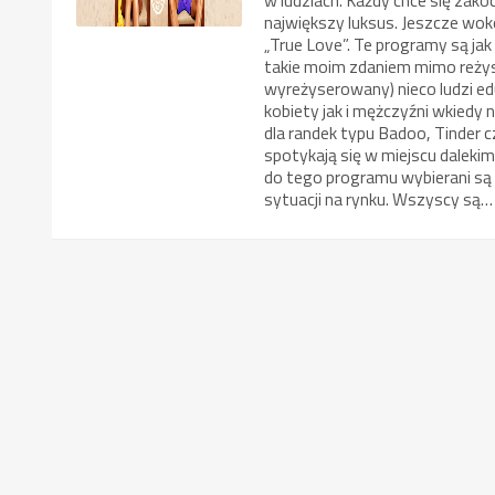
największy luksus. Jeszcze wokó
„True Love”. Te programy są jak
takie moim zdaniem mimo reżyse
wyreżyserowany) nieco ludzi ed
kobiety jak i mężczyźni wkiedy
dla randek typu Badoo, Tinder 
spotykają się w miejscu dalekim
do tego programu wybierani są
sytuacji na rynku. Wszyscy są…