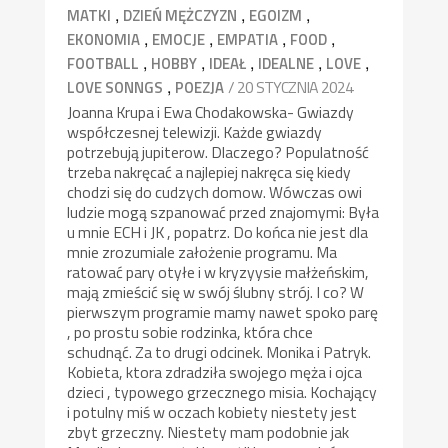
,
,
,
MATKI
DZIEŃ MĘŻCZYZN
EGOIZM
,
,
,
,
EKONOMIA
EMOCJE
EMPATIA
FOOD
,
,
,
,
,
FOOTBALL
HOBBY
IDEAŁ
IDEALNE
LOVE
,
/ 20 STYCZNIA 2024
LOVE SONNGS
POEZJA
Joanna Krupa i Ewa Chodakowska- Gwiazdy
współczesnej telewizji. Każde gwiazdy
potrzebują jupiterow. Dlaczego? Populatność
trzeba nakręcać a najlepiej nakręca się kiedy
chodzi się do cudzych domow. Wówczas owi
ludzie mogą szpanować przed znajomymi: Była
u mnie ECH i JK , popatrz. Do końca nie jest dla
mnie zrozumiale założenie programu. Ma
ratować pary otyłe i w kryzyysie małżeńskim,
mają zmieścić się w swój ślubny strój. I co? W
pierwszym programie mamy nawet spoko parę
, po prostu sobie rodzinka, która chce
schudnąć. Za to drugi odcinek. Monika i Patryk.
Kobieta, ktora zdradziła swojego męża i ojca
dzieci , typowego grzecznego misia. Kochający
i potulny miś w oczach kobiety niestety jest
zbyt grzeczny. Niestety mam podobnie jak