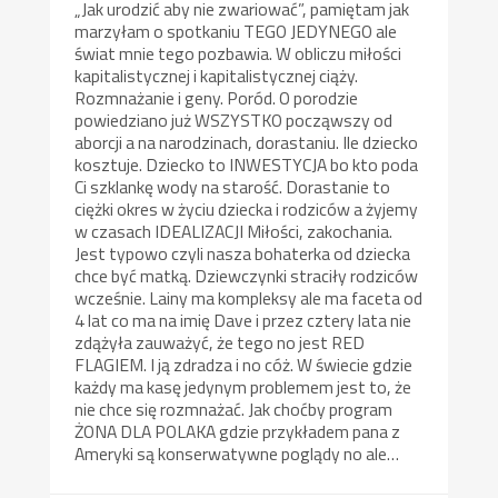
„Jak urodzić aby nie zwariować”, pamiętam jak
marzyłam o spotkaniu TEGO JEDYNEGO ale
świat mnie tego pozbawia. W obliczu miłości
kapitalistycznej i kapitalistycznej ciąży.
Rozmnażanie i geny. Poród. O porodzie
powiedziano już WSZYSTKO począwszy od
aborcji a na narodzinach, dorastaniu. Ile dziecko
kosztuje. Dziecko to INWESTYCJA bo kto poda
Ci szklankę wody na starość. Dorastanie to
ciężki okres w życiu dziecka i rodziców a żyjemy
w czasach IDEALIZACJI Miłości, zakochania.
Jest typowo czyli nasza bohaterka od dziecka
chce być matką. Dziewczynki straciły rodziców
wcześnie. Lainy ma kompleksy ale ma faceta od
4 lat co ma na imię Dave i przez cztery lata nie
zdążyła zauważyć, że tego no jest RED
FLAGIEM. I ją zdradza i no cóż. W świecie gdzie
każdy ma kasę jedynym problemem jest to, że
nie chce się rozmnażać. Jak choćby program
ŻONA DLA POLAKA gdzie przykładem pana z
Ameryki są konserwatywne poglądy no ale…