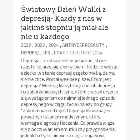
Światowy Dzień Walki z
depresją- Każdy z nas w
jakimś stopniu ją miał ale
nie u każdego
,
,
,
,
2022
2023
2024
ANTRYDEPRESANTY
,
,
/ 23 LUTEGO 2024
DEPRESJ
LEK
LOVE
Depresja to zaburzenie psychiczne, które
często kojarzy się z lenistwem. Rodzice widząc
dziecko w stanie depresji często myślą, że mu
się nie chce. Portal weelbee pisze: Czym jest
depresja? Według klasyfikacji chorób depresja
to zaburzenie psychiczne, które charakteryzuje
się wystąpieniem co najmniej jednego epizodu
depresyjnego w ciągu życia i należy do grupy
“zaburzenia nastroju”. Depresja kliniczna jest
poważnym stanem medycznym, który
wymaga diagnozy i leczenia. Co prawda wiąże
się z odczuwaniem smutku czy przygnębienia,
jednak to tylko niewielka część objawów,