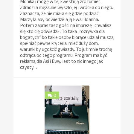
Monika i mogę w tej kwestii ją zrozumieć.
Zdradzila męża,nie wyszlo jej i wróciła do niego.
Zaznacza, że nie miała się gdzie podziać.
Marzyła aby odwiedziłia ją Ewa i Joanna.
Potem zapraszasz gości na imprezę i chwalisz
się kto cię odwiedził. To taka „rozrywka dla
bogatych” bo takie osoby biorące udział muszą
spełniać pewne kryteria: mieć duży dom,
warunki by ugościć gwiazdy. To już mnie trochę
odtrąca od tego programu. Program ma być
reklamą dla Asi i Ewy. Jest to nic innego jak
czysty…
0