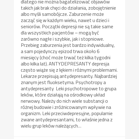
dlatego nie można bagatelizować objawów
takich jak brak chęci do działania, zobojętnienie
albo myśli samobójcze. Zaburzenie może
zacząć się w każdym wieku, nawet u dzieci i
seniorów. Początki depresji nie są takie same
dla wszystkich pacjentów – mogą być
zarówno nagłe i szybkie, jak i stopniowe.
Przebieg zaburzenia jest bardzo indywidualny,
a sam pojedynczy epizod trwa około 6
miesięcy (choć może trwać też kilka tygodni
albo kilka lat). ANTYDEPRESANTY depresja
często wiąże się z lękiem i różnymi problemami.
Lekarze przepisują antydepresanty. Najbardziej
znanym jest fluoksetyma. Psychotropy a
antydepresanty Leki psychotropowe to grupa
leków, które działają na ośrodkowy układ
nerwowy. Należy do nich wiele substancji o
różnej budowie i zróżnicowanym wpływie na
organizm. Leki przeciwdepresyjne, popularnie
zwane antydepresantami, to właśnie jedna z
wielu grup leków należących…