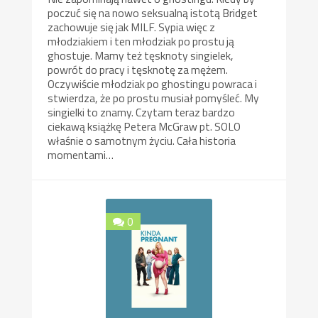
poczuć się na nowo seksualną istotą Bridget
zachowuje się jak MILF. Sypia więc z
młodziakiem i ten młodziak po prostu ją
ghostuje. Mamy też tęsknoty singielek,
powrót do pracy i tęsknotę za mężem.
Oczywiście młodziak po ghostingu powraca i
stwierdza, że po prostu musiał pomyśleć. My
singielki to znamy. Czytam teraz bardzo
ciekawą książkę Petera McGraw pt. SOLO
właśnie o samotnym życiu. Cała historia
momentami…
0