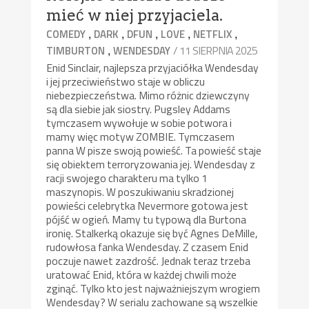
mieć w niej przyjaciela.
,
,
,
,
,
COMEDY
DARK
DFUN
LOVE
NETFLIX
,
/ 11 SIERPNIA 2025
TIMBURTON
WENDESDAY
Enid Sinclair, najlepsza przyjaciółka Wendesday
i jej przeciwieństwo staje w obliczu
niebezpieczeństwa. Mimo różnic dziewczyny
są dla siebie jak siostry. Pugsley Addams
tymczasem wywołuje w sobie potwora i
mamy więc motyw ZOMBIE. Tymczasem
panna W pisze swoją powieść. Ta powieść staje
się obiektem terroryzowania jej. Wendesday z
racji swojego charakteru ma tylko 1
maszynopis. W poszukiwaniu skradzionej
powieści celebrytka Nevermore gotowa jest
pójść w ogień. Mamy tu typową dla Burtona
ironię. Stalkerką okazuje się być Agnes DeMille,
rudowłosa fanka Wendesday. Z czasem Enid
poczuje nawet zazdrość. Jednak teraz trzeba
uratować Enid, która w każdej chwili może
zginąć. Tylko kto jest najważniejszym wrogiem
Wendesday? W serialu zachowane są wszelkie