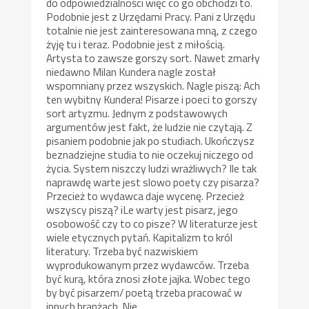
do odpowiedzialności więc co go obchodzi to.
Podobnie jest z Urzędami Pracy. Pani z Urzędu
totalnie nie jest zainteresowana mną, z czego
żyję tu i teraz. Podobnie jest z miłością.
Artysta to zawsze gorszy sort. Nawet zmarły
niedawno Milan Kundera nagle został
wspomniany przez wszyskich. Nagle piszą: Ach
ten wybitny Kundera! Pisarze i poeci to gorszy
sort artyzmu. Jednym z podstawowych
argumentów jest fakt, że ludzie nie czytają. Z
pisaniem podobnie jak po studiach. Ukończysz
beznadziejne studia to nie oczekuj niczego od
życia. System niszczy ludzi wrażliwych? Ile tak
naprawdę warte jest slowo poety czy pisarza?
Przecież to wydawca daje wycenę. Przecież
wszyscy piszą? iLe warty jest pisarz, jego
osobowość czy to co pisze? W literaturze jest
wiele etycznych pytań. Kapitalizm to król
literatury. Trzeba być nazwiskiem
wyprodukowanym przez wydawców. Trzeba
być kurą, która znosi złote jajka. Wobec tego
by być pisarzem/ poetą trzeba pracować w
innych branżach. Nie…