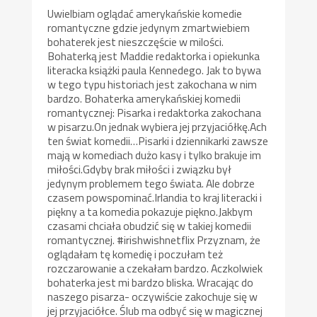
Uwielbiam oglądać amerykańskie komedie
romantyczne gdzie jedynym zmartwiebiem
bohaterek jest nieszczęście w milości.
Bohaterką jest Maddie redaktorka i opiekunka
literacka książki paula Kennedego. Jak to bywa
w tego typu historiach jest zakochana w nim
bardzo. Bohaterka amerykańskiej komedii
romantycznej: Pisarka i redaktorka zakochana
w pisarzu.On jednak wybiera jej przyjaciółkę.Ach
ten świat komedii…Pisarki i dziennikarki zawsze
mają w komediach dużo kasy i tylko brakuje im
miłości.Gdyby brak miłości i związku był
jedynym problemem tego świata. Ale dobrze
czasem powspominać.Irlandia to kraj literacki i
piękny a ta komedia pokazuje piękno.Jakbym
czasami chciała obudzić się w takiej komedii
romantycznej. #irishwishnetflix Przyznam, że
oglądałam tę komedię i poczułam też
rozczarowanie a czekałam bardzo. Aczkolwiek
bohaterka jest mi bardzo bliska. Wracając do
naszego pisarza- oczywiście zakochuje się w
jej przyjaciółce. Ślub ma odbyć się w magicznej