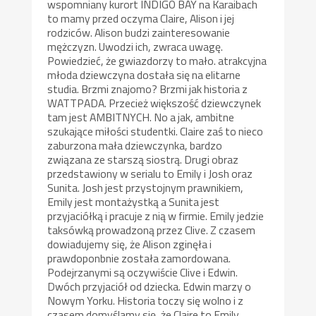
wspomniany kurort INDIGO BAY na Karaibach
to mamy przed oczyma Claire, Alison i jej
rodziców. Alison budzi zainteresowanie
mężczyzn. Uwodzi ich, zwraca uwagę.
Powiedzieć, że gwiazdorzy to mało. atrakcyjna
młoda dziewczyna dostała się na elitarne
studia. Brzmi znajomo? Brzmi jak historia z
WATTPADA. Przecież większość dziewczynek
tam jest AMBITNYCH. No a jak, ambitne
szukające miłości studentki. Claire zaś to nieco
zaburzona mała dziewczynka, bardzo
związana ze starszą siostrą. Drugi obraz
przedstawiony w serialu to Emily i Josh oraz
Sunita. Josh jest przystojnym prawnikiem,
Emily jest montażystką a Sunita jest
przyjaciółką i pracuje z nią w firmie. Emily jedzie
taksówką prowadzoną przez Clive. Z czasem
dowiadujemy się, że Alison zginęła i
prawdoponbnie została zamordowana.
Podejrzanymi są oczywiście Clive i Edwin.
Dwóch przyjaciół od dziecka. Edwin marzy o
Nowym Yorku. Historia toczy się wolno i z
czasem domyślamy się, że Claire to Emily.