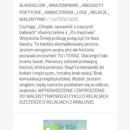
,
,
ALKOHOLIZM
AMAZONPRIME
ANEGDOTY
,
,
,
,
POETYCKIE
ANNACZYRSKA
LOVE
RELACJE
/ 1 LUTEGO 2025
WALENTYNKI
Czytając „Chłopki, opowieść o naszych
babkach” równocześnie z „Po męstwie”
Wojciecha Śmieji próbuję połączyć te dwa
światy. To bardzo skomplikowany proces.
Jestem wrogiem wojny płci ale historia
pozwala zrozumieć TU i TERAZ. Dlaczego taki
mamy świat. Pierwszy odcinek poświęcę
historii, która przeraża. Skąd ta nienawiść do
kobiet i mężczyzn., totalny brak relacji. Brak
komunikacji międzyludzkiej. Wybór: Jestem
singlem, będę sama bo poddałam się w obliczu
realności. WPROWADZENIE I ZAPROSZENIE
DO WALENTYNKOWEGO CYKLU O RELACJACH
(SZCZERZE O RELACJACH Z ANNLOVE)
0