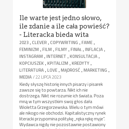
Ile warte jest jedno słowo,
ile zdanie a ile cała powieść?
- Literacka bieda wita
,
,
,
,
2023
CLEVER
COPYWRITING
FAME
,
,
,
,
,
FEMINIZM
FILM
FILMY
FINAŁ
INFLACJA
,
,
,
INSTAGRAM
INTERNET
KONSULTACJA
,
,
,
KOPCIUSZEK
KPITALIZM
KREDYTY
,
,
,
,
LITERATURA
LOVE
MĄDROSĆ
MARKETING
/ 22 LIPCA 2023
MEDIA
Kiedy słyszę historię innych pisarzy i pisarek
zawsze się to powtarza. Nikt ich nie
dostrzega. Nikt nie rozumie ich świata. Poza
mną w tym wszystkim swoj głos dała
Wioletta Grzegorzewska. Wielu o tym mówi
ale nikogo nie obchodzi. Kapitalistyczny rynek
literacki przypomina politykę „ręka rękę myje”.
Wydawca nigdy nie pozostawnie postawiony