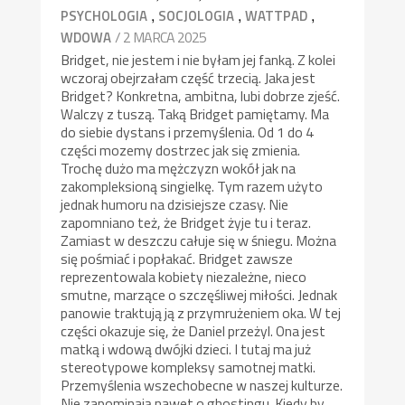
,
,
,
PSYCHOLOGIA
SOCJOLOGIA
WATTPAD
/ 2 MARCA 2025
WDOWA
Bridget, nie jestem i nie byłam jej fanką. Z kolei
wczoraj obejrzałam część trzecią. Jaka jest
Bridget? Konkretna, ambitna, lubi dobrze zjeść.
Walczy z tuszą. Taką Bridget pamiętamy. Ma
do siebie dystans i przemyślenia. Od 1 do 4
części mozemy dostrzec jak się zmienia.
Trochę dużo ma mężczyzn wokół jak na
zakompleksioną singielkę. Tym razem użyto
jednak humoru na dzisiejsze czasy. Nie
zapomniano też, że Bridget żyje tu i teraz.
Zamiast w deszczu całuje się w śniegu. Można
się pośmiać i popłakać. Bridget zawsze
reprezentowala kobiety niezależne, nieco
smutne, marzące o szczęśliwej miłości. Jednak
panowie traktują ją z przymrużeniem oka. W tej
części okazuje się, że Daniel przeżyl. Ona jest
matką i wdową dwójki dzieci. I tutaj ma już
stereotypowe kompleksy samotnej matki.
Przemyślenia wszechobecne w naszej kulturze.
Nie zapominają nawet o ghostingu. Kiedy by