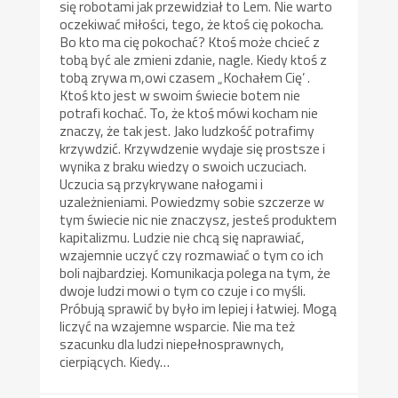
się robotami jak przewidział to Lem. Nie warto
oczekiwać miłości, tego, że ktoś cię pokocha.
Bo kto ma cię pokochać? Ktoś może chcieć z
tobą być ale zmieni zdanie, nagle. Kiedy ktoś z
tobą zrywa m,owi czasem „Kochałem Cię’ .
Ktoś kto jest w swoim świecie botem nie
potrafi kochać. To, że ktoś mówi kocham nie
znaczy, że tak jest. Jako ludzkość potrafimy
krzywdzić. Krzywdzenie wydaje się prostsze i
wynika z braku wiedzy o swoich uczuciach.
Uczucia są przykrywane nałogami i
uzależnieniami. Powiedzmy sobie szczerze w
tym świecie nic nie znaczysz, jesteś produktem
kapitalizmu. Ludzie nie chcą się naprawiać,
wzajemnie uczyć czy rozmawiać o tym co ich
boli najbardziej. Komunikacja polega na tym, że
dwoje ludzi mowi o tym co czuje i co myśli.
Próbują sprawić by było im lepiej i łatwiej. Mogą
liczyć na wzajemne wsparcie. Nie ma też
szacunku dla ludzi niepełnosprawnych,
cierpiących. Kiedy…