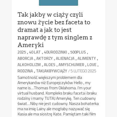
Tak jakby w ciąży czyli
znowu życie bez faceta to
dramat a jak to jest
naprawdę z tym singlem z
Ameryki
,
,
,
,
2025
40 LAT
40URODZINKI
500PLUS
,
,
,
,
ABORCJA
AKTORZY
ALIENACJA
ALIMENTY
,
,
,
,
ALKOHOLIZM
ALOES
AMYSCHUMER
LOVE
,
/ 5 LUTEGO 2025
RODZINA
TAKJAKBYWCIĄŻY
Samotność większym problemem dla
Amerykanów niż Europejczyków Hello , my
name is…Thomas from Oklahoma. I’m your
virtual husband. Kompleks braku faceta i braku
rodziny i mamy TUTAJ Amerykę. Ten cudowny
świat…Niby nie jest cudowny. Nasza bohaterka
ma na imię Lainy ale mogłaby nazywać się
Kasia ale ma siostrę Kate. Pamiętam taki film