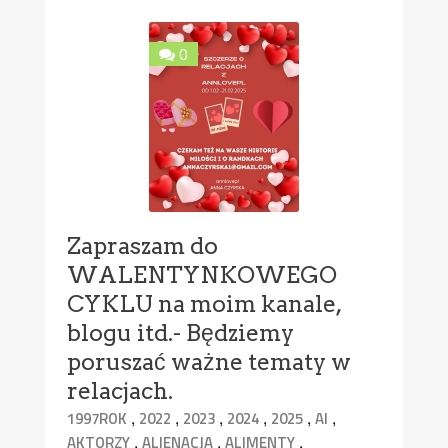
0
Zapraszam do
WALENTYNKOWEGO
CYKLU na moim kanale,
blogu itd.- Będziemy
poruszać ważne tematy w
relacjach.
,
,
,
,
,
,
1997ROK
2022
2023
2024
2025
AI
,
,
,
AKTORZY
ALIENACJA
ALIMENTY