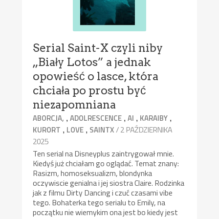
Serial Saint-X czyli niby
„Biały Lotos” a jednak
opowieść o lasce, która
chciała po prostu być
niezapomniana
,
,
,
,
ABORCJA,
ADOLRESCENCE
AI
KARAIBY
,
,
/ 2 PAŹDZIERNIKA
KURORT
LOVE
SAINTX
2025
Ten serial na Disneyplus zaintrygował mnie.
Kiedyś już chciałam go oglądać. Temat znany:
Rasizm, homoseksualizm, blondynka
oczywiscie genialna i jej siostra Claire. Rodzinka
jak z filmu Dirty Dancing i czuć czasami vibe
tego. Bohaterka tego serialu to Emily, na
początku nie wiemykim ona jest bo kiedy jest