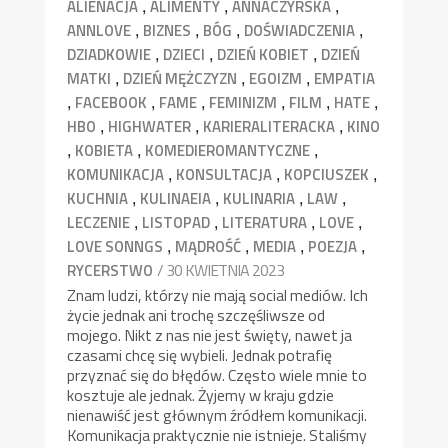
,
,
,
ALIENACJA
ALIMENTY
ANNACZYRSKA
,
,
,
,
ANNLOVE
BIZNES
BÓG
DOŚWIADCZENIA
,
,
,
DZIADKOWIE
DZIECI
DZIEŃ KOBIET
DZIEŃ
,
,
,
MATKI
DZIEŃ MĘŻCZYZN
EGOIZM
EMPATIA
,
,
,
,
,
,
FACEBOOK
FAME
FEMINIZM
FILM
HATE
,
,
,
HBO
HIGHWATER
KARIERALITERACKA
KINO
,
,
,
KOBIETA
KOMEDIEROMANTYCZNE
,
,
,
KOMUNIKACJA
KONSULTACJA
KOPCIUSZEK
,
,
,
,
KUCHNIA
KULINAEIA
KULINARIA
LAW
,
,
,
,
LECZENIE
LISTOPAD
LITERATURA
LOVE
,
,
,
,
LOVE SONNGS
MĄDROŚĆ
MEDIA
POEZJA
/ 30 KWIETNIA 2023
RYCERSTWO
Znam ludzi, którzy nie mają social mediów. Ich
życie jednak ani trochę szczęśliwsze od
mojego. Nikt z nas nie jest święty, nawet ja
czasami chcę się wybieli. Jednak potrafię
przyznać się do błędów. Często wiele mnie to
kosztuje ale jednak. Żyjemy w kraju gdzie
nienawiść jest głównym źródłem komunikacji.
Komunikacja praktycznie nie istnieje. Staliśmy