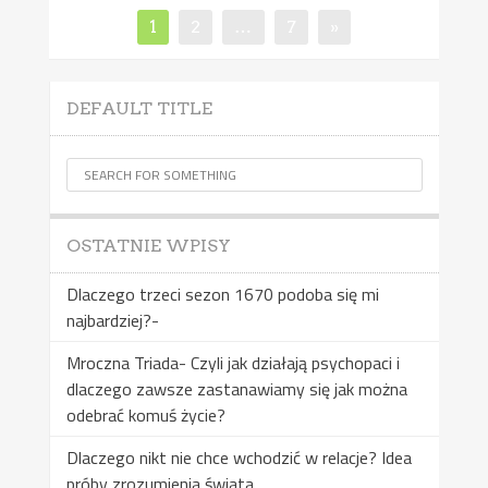
Nawigacja
Page
Page
Page
1
2
…
7
»
po
wpisach
DEFAULT TITLE
OSTATNIE WPISY
Dlaczego trzeci sezon 1670 podoba się mi
najbardziej?-
Mroczna Triada- Czyli jak działają psychopaci i
dlaczego zawsze zastanawiamy się jak można
odebrać komuś życie?
Dlaczego nikt nie chce wchodzić w relacje? Idea
próby zrozumienia świata.