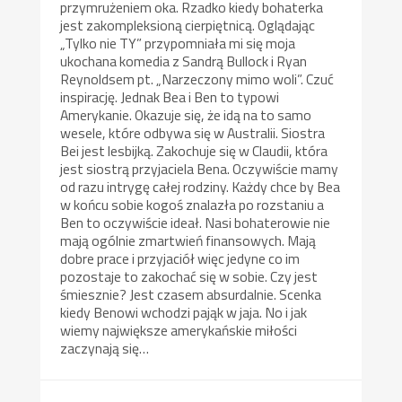
przymrużeniem oka. Rzadko kiedy bohaterka
jest zakompleksioną cierpiętnicą. Oglądając
„Tylko nie TY” przypomniała mi się moja
ukochana komedia z Sandrą Bullock i Ryan
Reynoldsem pt. „Narzeczony mimo woli”. Czuć
inspirację. Jednak Bea i Ben to typowi
Amerykanie. Okazuje się, że idą na to samo
wesele, które odbywa się w Australii. Siostra
Bei jest lesbijką. Zakochuje się w Claudii, która
jest siostrą przyjaciela Bena. Oczywiście mamy
od razu intrygę całej rodziny. Każdy chce by Bea
w końcu sobie kogoś znalazła po rozstaniu a
Ben to oczywiście ideał. Nasi bohaterowie nie
mają ogólnie zmartwień finansowych. Mają
dobre prace i przyjaciół więc jedyne co im
pozostaje to zakochać się w sobie. Czy jest
śmiesznie? Jest czasem absurdalnie. Scenka
kiedy Benowi wchodzi pająk w jaja. No i jak
wiemy największe amerykańskie miłości
zaczynają się…