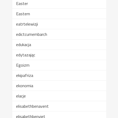
Easter
Eastern
eatrtelewizji
edictcumembarch
edukacja
edytazając
Egoizm
ekipafriza
ekonomia
elacje
elisabethbenavent
elisabethbenviet