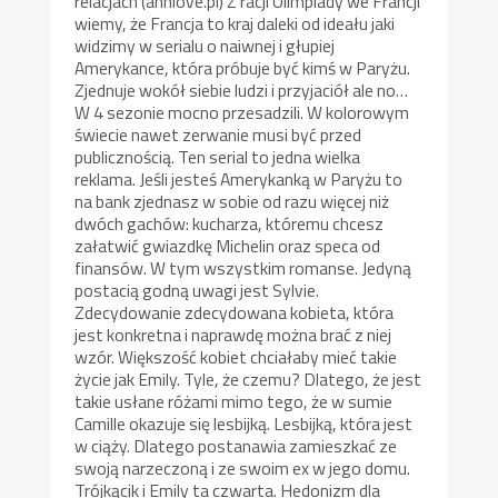
relacjach (annlove.pl) Z racji Olimpiady we Francji
wiemy, że Francja to kraj daleki od ideału jaki
widzimy w serialu o naiwnej i głupiej
Amerykance, która próbuje być kimś w Paryżu.
Zjednuje wokół siebie ludzi i przyjaciół ale no…
W 4 sezonie mocno przesadzili. W kolorowym
świecie nawet zerwanie musi być przed
publicznością. Ten serial to jedna wielka
reklama. Jeśli jesteś Amerykanką w Paryżu to
na bank zjednasz w sobie od razu więcej niż
dwóch gachów: kucharza, któremu chcesz
załatwić gwiazdkę Michelin oraz speca od
finansów. W tym wszystkim romanse. Jedyną
postacią godną uwagi jest Sylvie.
Zdecydowanie zdecydowana kobieta, która
jest konkretna i naprawdę można brać z niej
wzór. Większość kobiet chciałaby mieć takie
życie jak Emily. Tyle, że czemu? Dlatego, że jest
takie usłane różami mimo tego, że w sumie
Camille okazuje się lesbijką. Lesbijką, która jest
w ciąży. Dlatego postanawia zamieszkać ze
swoją narzeczoną i ze swoim ex w jego domu.
Trójkącik i Emily ta czwarta. Hedonizm dla