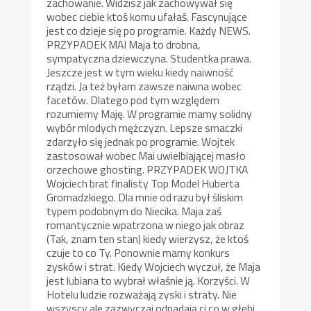
zachowanie. Widzisz jak zachowywał się
wobec ciebie ktoś komu ufałaś. Fascynujące
jest co dzieje się po programie. Każdy NEWS.
PRZYPADEK MAI Maja to drobna,
sympatyczna dziewczyna. Studentka prawa.
Jeszcze jest w tym wieku kiedy naiwność
rządzi. Ja też byłam zawsze naiwna wobec
facetów. Dlatego pod tym względem
rozumiemy Maję. W programie mamy solidny
wybór mlodych mężczyzn. Lepsze smaczki
zdarzyło się jednak po programie. Wojtek
zastosował wobec Mai uwielbiającej masło
orzechowe ghosting. PRZYPADEK WOJTKA
Wojciech brat finalisty Top Model Huberta
Gromadzkiego. Dla mnie od razu był śliskim
typem podobnym do Niecika. Maja zaś
romantycznie wpatrzona w niego jak obraz
(Tak, znam ten stan) kiedy wierzysz, że ktoś
czuje to co Ty. Ponownie mamy konkurs
zysków i strat. Kiedy Wojciech wyczuł, że Maja
jest lubiana to wybrał właśnie ją. Korzyści. W
Hotelu ludzie rozważają zyski i straty. Nie
wszyscy ale zazwyczaj odpadają ci co w głębi