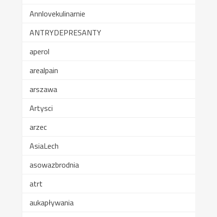
Annlovekulinarnie
ANTRYDEPRESANTY
aperol
arealpain
arszawa
Artysci
arzec
AsiaLech
asowazbrodnia
atrt
aukapływania