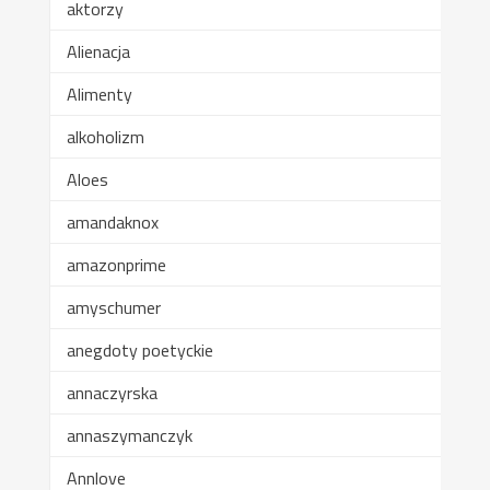
aktorzy
Alienacja
Alimenty
alkoholizm
Aloes
amandaknox
amazonprime
amyschumer
anegdoty poetyckie
annaczyrska
annaszymanczyk
Annlove