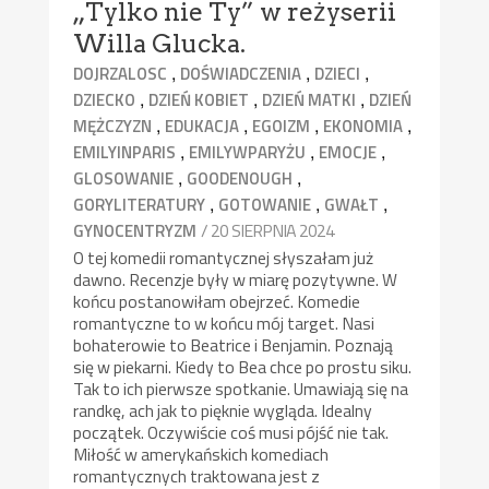
„Tylko nie Ty” w reżyserii
Willa Glucka.
,
,
,
DOJRZALOSC
DOŚWIADCZENIA
DZIECI
,
,
,
DZIECKO
DZIEŃ KOBIET
DZIEŃ MATKI
DZIEŃ
,
,
,
,
MĘŻCZYZN
EDUKACJA
EGOIZM
EKONOMIA
,
,
,
EMILYINPARIS
EMILYWPARYŻU
EMOCJE
,
,
GLOSOWANIE
GOODENOUGH
,
,
,
GORYLITERATURY
GOTOWANIE
GWAŁT
/ 20 SIERPNIA 2024
GYNOCENTRYZM
O tej komedii romantycznej słyszałam już
dawno. Recenzje były w miarę pozytywne. W
końcu postanowiłam obejrzeć. Komedie
romantyczne to w końcu mój target. Nasi
bohaterowie to Beatrice i Benjamin. Poznają
się w piekarni. Kiedy to Bea chce po prostu siku.
Tak to ich pierwsze spotkanie. Umawiają się na
randkę, ach jak to pięknie wygląda. Idealny
początek. Oczywiście coś musi pójść nie tak.
Miłość w amerykańskich komediach
romantycznych traktowana jest z