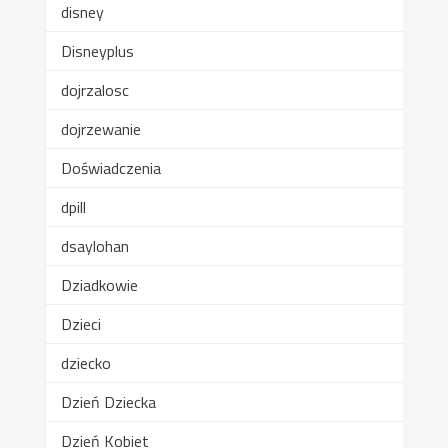
disney
Disneyplus
dojrzalosc
dojrzewanie
Doświadczenia
dpill
dsaylohan
Dziadkowie
Dzieci
dziecko
Dzień Dziecka
Dzień Kobiet