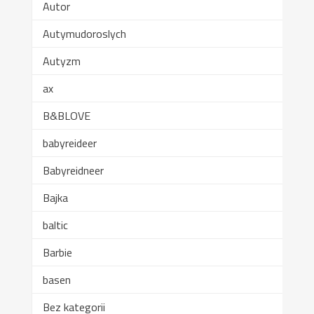
Autor
Autymudoroslych
Autyzm
ax
B&BLOVE
babyreideer
Babyreidneer
Bajka
baltic
Barbie
basen
Bez kategorii