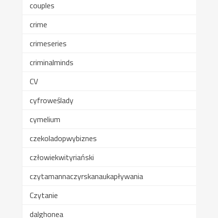
couples
crime
crimeseries
criminalminds
CV
cyfroweślady
cymelium
czekoladopwybiznes
człowiekwityriański
czytamannaczyrskanaukapływania
Czytanie
dalghonea