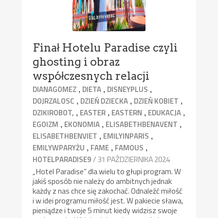
Finał Hotelu Paradise czyli
ghosting i obraz
współczesnych relacji
,
,
,
DIANAGOMEZ
DIETA
DISNEYPLUS
,
,
,
DOJRZALOSC
DZIEŃ DZIECKA
DZIEŃ KOBIET
,
,
,
,
DZIKIROBOT,
EASTER
EASTERN
EDUKACJA
,
,
,
EGOIZM
EKONOMIA
ELISABETHBENAVENT
,
,
ELISABETHBENVIET
EMILYINPARIS
,
,
,
EMILYWPARYŻU
FAME
FAMOUS
/ 31 PAŹDZIERNIKA 2024
HOTELPARADISE9
„Hotel Paradise” dla wielu to głupi program. W
jakiś sposób nie należy do ambitnych jednak
każdy z nas chce się zakochać. Odnaleźć miłość
i w idei programu miłość jest. W pakiecie sława,
pieniądze i twoje 5 minut kiedy widzisz swoje