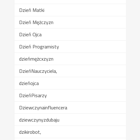
Dzień Matki
Dzień Mężczyzn
Dzień Ojca
Dzień Programisty
dzieńmężcxzyzn
DzieńNauczyciela,
dzieńojca
DzieńPisarzy
Dziewczynainfluencera
dziewczynyzdubaju
dzikirobot,