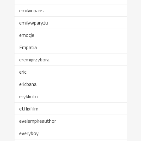
emilyinparis
emilywparyżu
emocje
Empatia
eremiprzybora
eric
ericbana
erykkulm
etflixfilm
evelempireauthor
everyboy