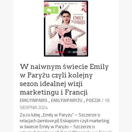
0
W naiwnym świecie Emily
w Paryżu czyli kolejny
sezon idealnej wizji
marketingu i Francji
,
,
/ 18
EMILYINPARIS
EMILYWPARYŻU
POEZJA
SIERPNIA 2024
Za co lubię „Emily w Paryżu” – Szczerze o
relacjach (annlove.pl) Eskapizm czyli marketing
w świecie Emily w Paryżu – Szczerze o