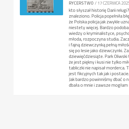
/ 17 CZERWCA 202
RYCERSTWO
kto słyszał historię Darii relug
znaleziono. Policja popełniła b
że Polska policja jak zwykle uzn
niestety więcej. Bardzo podoba 
wiedzy o kryminalistyce, psycho
młoda, rozpoczyna studia. Zacz
i fajną dziewczynką pełną miło
się po lesie jako dziewczynki.
dziewięćdziesiąte. Park Oliwski
że jest piękny i kusi nie tylko 
tabliczki nie napisał morderca.
jest fikcyjnych tak jak i postac
Jak bardzo powinniśmy dbać o 
dbała o mnie i zawsze mogłam n