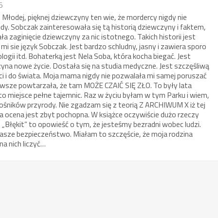
5
i? Młodej, pięknej dziewczyny ten wie, że mordercy nigdy nie
łędy. Sobczak zainteresowała się tą historią dziewczyny i faktem,
ała zaginięcie dziewczyny za nic istotnego. Takich historii jest
mi sie język Sobczak. Jest bardzo schludny, jasny i zawiera sporo
logii itd. Bohaterką jest Nela Soba, która kocha biegać. Jest
yna nowe życie. Dostała się na studia medyczne. Jest szczęśliwą
ści i do świata. Moja mama nigdy nie pozwalała mi samej poruszać
 Zawsze powtarzała, że tam MOŻE CZAIĆ SIĘ ZŁO. To były lata
 to miejsce pełne tajemnic. Raz w życiu byłam w tym Parku i wiem,
miłośników przyrody. Nie zgadzam się z teorią Z ARCHIWUM X iż tej
 Ta ocena jest zbyt pochopna. W książce oczywiście dużo rzeczy
ie. „Błękit” to opowieść o tym, że jesteśmy bezradni wobec ludzi.
nasze bezpieczeństwo. Miałam to szczęście, że moja rodzina
a nich liczyć…