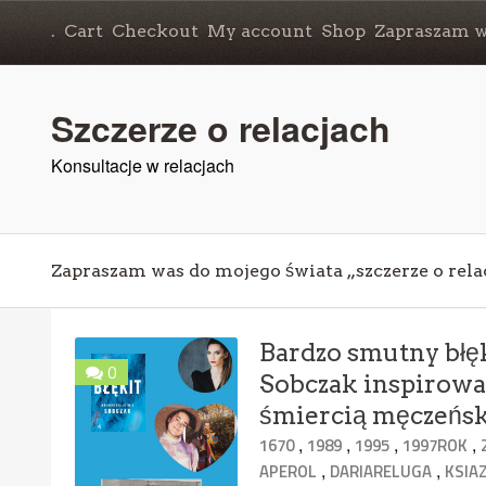
.
Cart
Checkout
My account
Shop
Zapraszam wa
Szczerze o relacjach
Konsultacje w relacjach
Zapraszam was do mojego świata „szczerze o rela
Bardzo smutny błęk
0
Sobczak inspirowan
śmiercią męczeńs
,
,
,
,
1670
1989
1995
1997ROK
,
,
APEROL
DARIARELUGA
KSIAZ