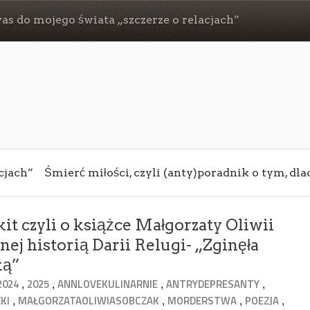
s do mojego świata „szczerze o relacjach”
cjach”
Śmierć miłości, czyli (anty)poradnik o tym, dl
it czyli o książce Małgorzaty Oliwii
ej historią Darii Relugi- „Zginęła
ką”
,
,
,
,
2024
2025
ANNLOVEKULINARNIE
ANTRYDEPRESANTY
,
,
,
,
KI
MAŁGORZATAOLIWIASOBCZAK
MORDERSTWA
POEZJA