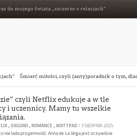
s do mojego świata „szczerze o relacjach”
cjach”
Śmierć miłości, czyli (anty)poradnik o tym, dl
ie” czyli Netflix edukuje a w tle
 i uczennicy. Mamy tu wszelkie
ązania.
,
,
,
/ 3 SIERPNIA 2025
LIX
OXGORD
ROMANCE
WATTPAD
 nie lada przyjemność. Anna de La Vega jest oczywiście