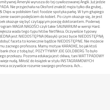
mitywnej Ameryki wyrusza do tej cywilozowanej Anglii. Już jedzie
ADA. Nie przyjechała na Oksford znaleźć męża tylko dla grubej ,
 & Chips w pobliskim fast foodzie spotyka parkę. W tym głupiego
szenie swoim podejściem do kobiet. Po czym okazuje się, że jest
lupek okazuje się być czytającym poezję doktorantem. Poderwij
 program MAGIA NAGOŚCI czyli takie SAUNARIUM w wersji Hard.
większa wada tego typu hitów Netfliksa. Oczywiście typowy
A JEDNA jest NIEDOSTĘPNA (Klasyk) i przez bycie NIEDOSTĘPNĄ
e zdobyć faceta to koniecznie bądźcie NIEDOSTĘPNE. Nie możecie
aremu zacnego profesora. Mamy motyw KARAOKE, bo jak ktoś
 na bank chce z tobą być. POZYTYWNY JOE GOLDBERG To było
 tego przekazu. Pozorna edukacja jest ckliwa, tani WATTPADOWY
wieje nudą. Miłość do książek w stylu INSTAGRAMOWYCH
nnica oczywiście rozumie swojego profesora. Ach…