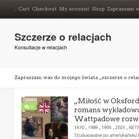
.
Cart
Checkout
My account
Shop
Zapraszam wa
Szczerze o relacjach
Konsultacje w relacjach
Zapraszam was do mojego świata „szczerze o rela
„Miłość w Oksfordz
0
romans wykładowcy
Wattpadowe rozwi
,
,
,
,
1670
1989
1995
2025
NETF
Studuiowanie po amerykańsku to