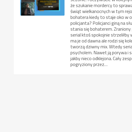
że szukanie mordercy to sprawa
świąt wielkanocnych w tym rejon
bohatera kiedy to staje oko w
policjanta? Policjanci giną na sł
stania się bohaterem. Zraniony p
serial ktoś spokojnie strzeliłby
ma je od dawna ale rodzi się ko
tworzą dziwny mix. Wtedy serial
psycholem. Nawet ją porywa i są
jakby nieco odklejona. Cały zes
pogryziony przez…