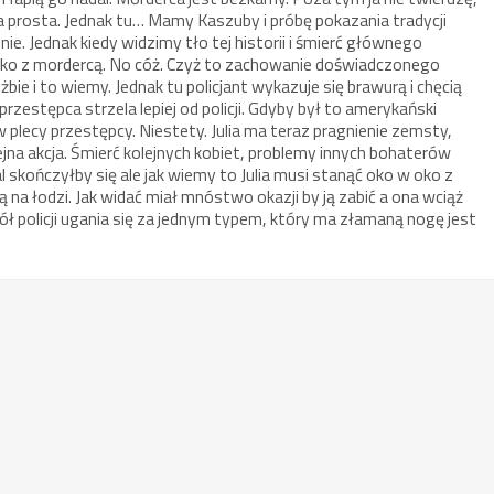
 prosta. Jednak tu… Mamy Kaszuby i próbę pokazania tradycji
ie. Jednak kiedy widzimy tło tej historii i śmierć głównego
 oko z mordercą. No cóż. Czyż to zachowanie doświadczonego
użbie i to wiemy. Jednak tu policjant wykazuje się brawurą i chęcią
rzestępca strzela lepiej od policji. Gdyby był to amerykański
 w plecy przestępcy. Niestety. Julia ma teraz pragnienie zemsty,
lejna akcja. Śmierć kolejnych kobiet, problemy innych bohaterów
 skończyłby się ale jak wiemy to Julia musi stanąć oko w oko z
 na łodzi. Jak widać miał mnóstwo okazji by ją zabić a ona wciąż
pół policji ugania się za jednym typem, który ma złamaną nogę jest