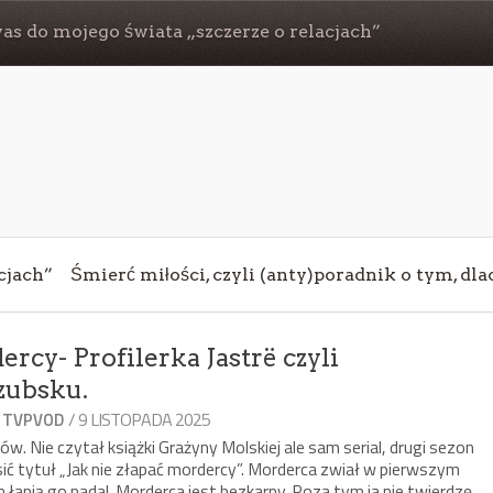
s do mojego świata „szczerze o relacjach”
cjach”
Śmierć miłości, czyli (anty)poradnik o tym, dl
ercy- Profilerka Jastrë czyli
zubsku.
,
/ 9 LISTOPADA 2025
TVPVOD
. Nie czytał książki Grażyny Molskiej ale sam serial, drugi sezon
sić tytuł „Jak nie złapać mordercy”. Morderca zwiał w pierwszym
m łapią go nadal. Morderca jest bezkarny. Poza tym ja nie twierdzę,