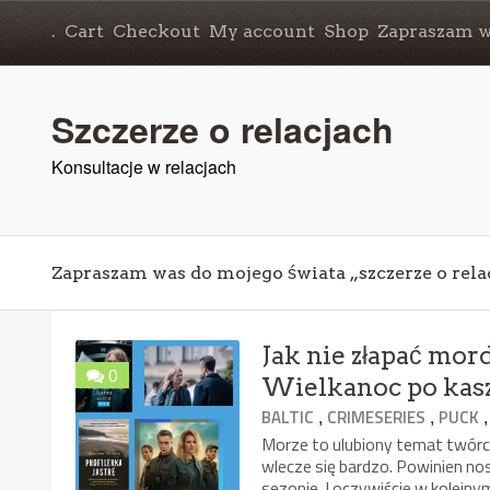
.
Cart
Checkout
My account
Shop
Zapraszam wa
Szczerze o relacjach
Konsultacje w relacjach
Zapraszam was do mojego świata „szczerze o rela
Jak nie złapać mord
0
Wielkanoc po kas
,
,
BALTIC
CRIMESERIES
PUCK
Morze to ulubiony temat twórców
wlecze się bardzo. Powinien no
sezonie. I oczywiście w kolejny