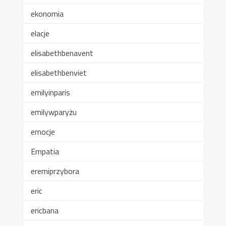
ekonomia
elacje
elisabethbenavent
elisabethbenviet
emilyinparis
emilywparyżu
emocje
Empatia
eremiprzybora
eric
ericbana