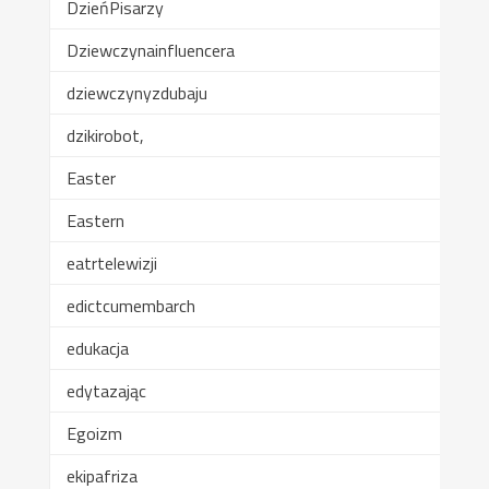
DzieńPisarzy
Dziewczynainfluencera
dziewczynyzdubaju
dzikirobot,
Easter
Eastern
eatrtelewizji
edictcumembarch
edukacja
edytazając
Egoizm
ekipafriza