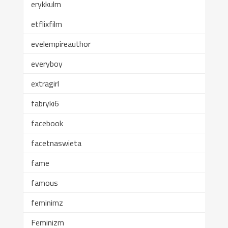
erykkulm
etflixfilm
evelempireauthor
everyboy
extragirl
fabryki6
facebook
facetnaswieta
fame
famous
feminimz
Feminizm