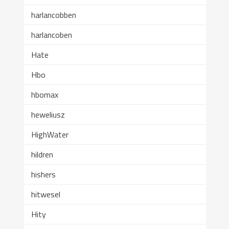
harlancobben
harlancoben
Hate
Hbo
hbomax
heweliusz
HighWater
hildren
hishers
hitwesel
Hity