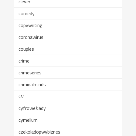
clever
comedy
copywriting
coronawirus
couples
crime
crimeseries
criminalminds
CV
cyfroweślady
cymelium
czekoladopwybiznes