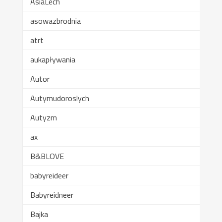
AsiaLech
asowazbrodnia
atrt
aukapływania
Autor
Autymudoroslych
Autyzm
ax
B&BLOVE
babyreideer
Babyreidneer
Bajka