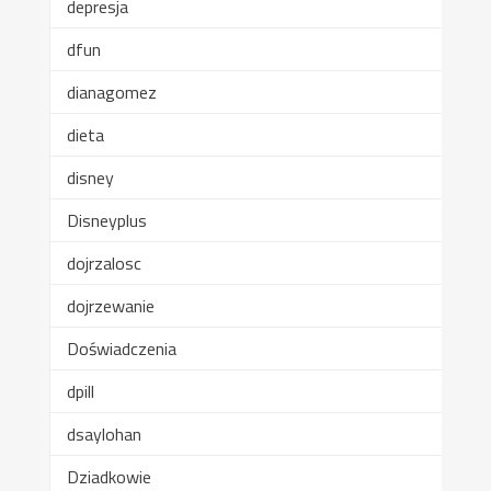
depresja
dfun
dianagomez
dieta
disney
Disneyplus
dojrzalosc
dojrzewanie
Doświadczenia
dpill
dsaylohan
Dziadkowie