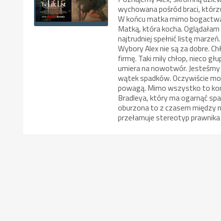
wychowana pośród braci, którzy
W końcu matka mimo bogactwa j
Matką, która kocha. Oglądałam 
najtrudniej spełnić listę marzeń
Wybory Alex nie są za dobre. C
firmę. Taki mily chłop, nieco gł
umiera na nowotwór. Jesteśmy 
wątek spadków. Oczywiście mot
powagą. Mimo wszystko to kom
Bradleya, który ma ogarnąć spa
oburzona to z czasem między ni
przełamuje stereotyp prawnika