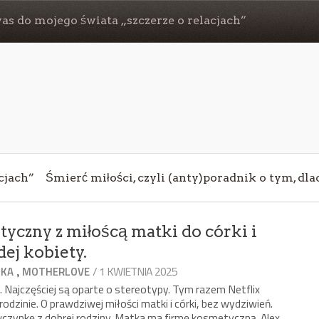
s do mojego świata „szczerze o relacjach”
cjach”
Śmierć miłości, czyli (anty)poradnik o tym, dl
yczny z miłoścą matki do córki i
ej kobiety.
,
/ 1 KWIETNIA 2025
KA
MOTHERLOVE
Najczęściej są oparte o stereotypy. Tym razem Netflix
odzinie. O prawdziwej miłości matki i córki, bez wydziwień.
czynkę z dobrej rodziny. Matka ma firmę kosmetyczną. Alex