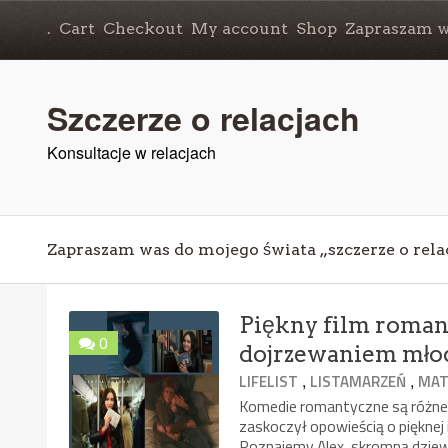
.
Cart
Checkout
My account
Shop
Zapraszam wa
Szczerze o relacjach
Konsultacje w relacjach
Zapraszam was do mojego świata „szczerze o rela
Piękny film romant
0
dojrzewaniem młod
,
,
LIFELIST
LISTAMARZEŃ
MAT
Komedie romantyczne są różne. 
zaskoczył opowieścią o pięknej r
Poznajemy Alex, skromną dziew