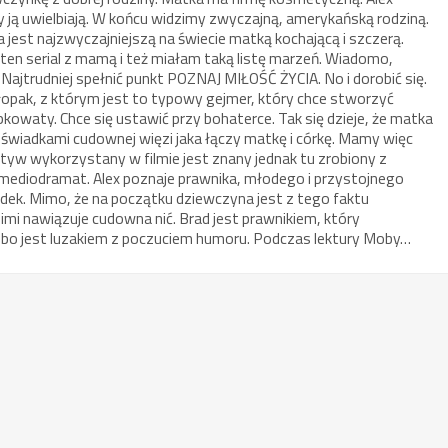
 ją uwielbiają. W końcu widzimy zwyczajną, amerykańską rodziną.
est najzwyczajniejszą na świecie matką kochającą i szczerą.
ten serial z mamą i też miałam taką listę marzeń. Wiadomo,
. Najtrudniej spełnić punkt POZNAJ MIŁOŚĆ ŻYCIA. No i dorobić się.
hłopak, z którym jest to typowy gejmer, który chce stworzyć
upkowaty. Chce się ustawić przy bohaterce. Tak się dzieje, że matka
świadkami cudownej więzi jaka łączy matkę i córkę. Mamy więc
yw wykorzystany w filmie jest znany jednak tu zrobiony z
ediodramat. Alex poznaje prawnika, młodego i przystojnego
dek. Mimo, że na początku dziewczyna jest z tego faktu
mi nawiązuje cudowna nić. Brad jest prawnikiem, który
 bo jest luzakiem z poczuciem humoru. Podczas lektury Moby…