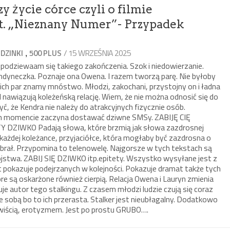
y życie córce czyli o filmie
. „Nieznany Numer”- Przypadek
,
/ 15 WRZEŚNIA 2025
DZINKI
500 PLUS
e spodziewaam się takiego zakończenia. Szok i niedowierzanie.
londyneczka. Poznaje ona Owena. I razem tworzą parę. Nie byłoby
ch par znamy mnóstwo. Młodzi, zakochani, przystojny on i ładna
ll nawiązują koleżeńską relację. Wiem, że nie można odnosić się do
ć, że Kendra nie należy do atrakcyjnych fizycznie osób.
 momencie zaczyna dostawać dziwne SMSy. ZABIJĘ CIĘ
ZIWKO Padają słowa, które brzmią jak słowa zazdrosnej
 każdej koleżance, przyjaciółce, która mogłaby być zazdrosna o
ybrał. Przypomina to telenowelę. Najgorsze w tych tekstach są
twa. ZABIJ SIĘ DZIWKO itp.epitety. Wszystko wysyłane jest z
okazuje podejrzanych w kolejności. Pokazuje dramat także tych
 są oskarżone również cierpią. Relacja Owena i Lauryn zmienia
uje autor tego stalkingu. Z czasem młodzi ludzie czują się coraz
e sobą bo to ich przerasta. Stalker jest nieubłagalny. Dodatkowo
wiścią, erotyzmem. Jest po prostu GRUBO….