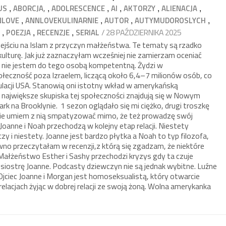
,
,
,
,
,
,
US
ABORCJA,
ADOLRESCENCE
AI
AKTORZY
ALIENACJA
,
,
,
,
NLOVE
ANNLOVEKULINARNIE
AUTOR
AUTYMUDOROSLYCH
,
,
,
/ 28 PAŹDZIERNIKA 2025
S
POEZJA
RECENZJE
SERIAL
rzejściu na Islam z przyczyn małżeństwa. Te tematy są rzadko
lturę. Jak już zaznaczyłam wcześniej nie zamierzam oceniać
yż nie jestem do tego osobą kompetentną. Żydzi w
łeczność poza Izraelem, liczącą około 6,4–7 milionów osób, co
lacji USA. Stanowią oni istotny wkład w amerykańską
 a największe skupiska tej społeczności znajdują się w Nowym
ark na Brooklynie. 1 sezon oglądało się mi ciężko, drugi troszkę
 nie umiem z nią smpatyzować mimo, że też prowadzę swój
oanne i Noah przechodzą w kolejny etap relacji. Niestety
y i niestety. Joanne jest bardzo płytka a Noah to typ filozofa,
no przeczytałam w recenzji,z którą się zgadzam, że niektóre
ałżeństwo Esther i Sashy przechodzi kryzys gdy ta czuje
iostrę Joanne. Podcasty dziewczyn nie są jednak wybitne. Luźne
. Ojciec Joanne i Morgan jest homoseksualistą, który otwarcie
elacjach żyjąc w dobrej relacji ze swoją żoną. Wolna amerykanka