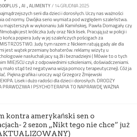
,
,
/ 14 GRUDNIA 2025
500PLUS
AI
ALIMENTY
ajmądrzejszych serii dla dzieci i dorosłych. Uczy nas ważności
lenia od normy. Dwójka serio wymiata pod względem szaleństwa.
tu majsterszyk w wykonaniu Julii Kamińskiej, Pawła Domagały czy
mobajki jest króliczka Judy oraz Nick lisek. Pracują już w policji i
do końca popiera Judy w jej szaleńczych pościgach za
u MISTRZOSTWO. Judy tym razem z Nickiem ratują gady ale dla
ami jest wątek przemiany bohaterów. reklamy wizyty u
chologowie nasłuchali jacy są źli i beznadziejni ( Mówie to o tych
im MIEJSCU czyli z odpowiednimi szkoleniami, doświadczeniami.
ety mało stąd też negatywna wizja pomocy terapeutycznej). Cóż ja
. Piękna grafika i uroczy wąż Grzegorz Żmijewski
KIPA. Lisek i dużo radości dla dzieci i dorosłych. DRODZY
TA PRAWDZIWA I PSYCHOTERAPIA TO NAPRAWDĘ WAŻNA
zm kontra amerykański sen o
cjach- 2 sezon „Nikt tego nie chce” już
IS AKTUALIZOWANY)