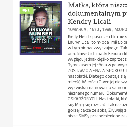
Matka, która niszcz
0
dokumentalnym pt
Kendry Licali
,
,
,
10MARCA
1670
1989
40URO
Kiedy Netflix puścil ten film ni
Lauryn Licali to młoda i miła b
w tym nic nadzwyczajnego. Taki
ona. Nawet ich matki Kendra i Ji
wyglądu jednak ciężko zaprzeczy
Tymczasem jej córka w pewnym
ZOSTAW OWENA W SPOKOJU TY D
nastolatki. Dlatego dostaje się
miłość. W końcu Owen jej nie w
wyzwiska i namowa do samobójs
nieznanego numeru. Dokumemt p
OSKARŻONYCH. Nastolatki, które
się. Mają się rozstać. Tak nakuz
gorzej także ze sobą. Zrywają z
pisze SMSy przepełnienione za