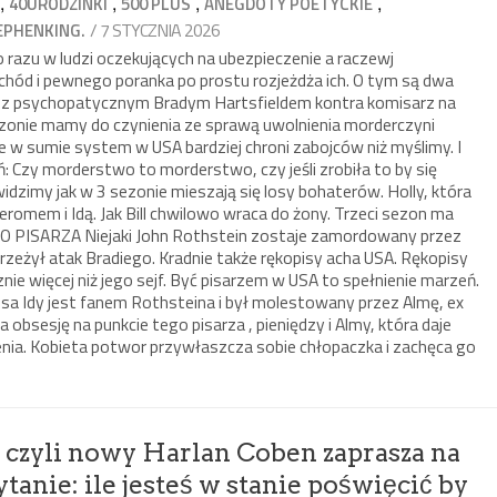
,
,
,
,
40URODZINKI
500 PLUS
ANEGDOTY POETYCKIE
/ 7 STYCZNIA 2026
EPHENKING.
razu w ludzi oczekujących na ubezpieczenie a raczewj
chód i pewnego poranka po prostu rozjeżdża ich. O tym są dwa
 z psychopatycznym Bradym Hartsfieldem kontra komisarz na
ezonie mamy do czynienia ze sprawą uwolnienia morderczyni
że w sumie system w USA bardziej chroni zabojców niż myślimy. I
: Czy morderstwo to morderstwo, czy jeśli zrobiła to by się
 widzimy jak w 3 sezonie mieszają się losy bohaterów. Holly, która
romem i Idą. Jak Bill chwilowo wraca do żony. Trzeci sezon ma
TWO PISARZA Niejaki John Rothstein zostaje zamordowany przez
przeżył atak Bradiego. Kradnie także rękopisy acha USA. Rękopisy
ie więcej niż jego sejf. Być pisarzem w USA to spełnienie marzeń.
esa Idy jest fanem Rothsteina i był molestowany przez Almę, ex
 obsesję na punkcie tego pisarza , pieniędzy i Almy, która daje
ienia. Kobieta potwor przywłaszcza sobie chłopaczka i zachęca go
 czyli nowy Harlan Coben zaprasza na
pytanie: ile jesteś w stanie poświęcić by