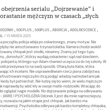
o obejrzenia serialu „Dojrzewanie” i
 dorastanie mężczyzn w czasach „złych
,
,
,
,
,
ODZINKI
500 PLUS
500PLUS
ABORCJA
ADOLRESCENCE
/ 15 MARCA 2025
AL
 Na początku policja wbija po oskarżonego, znany motyw. Nie
gdyby nie aresztoewano trzynastolatka. Kamera chodzi wokół
towany chłopak jest słodki, niewinny. Znamy już tego typu
y „dorosłych”, którzy wydają oskarżenie i sąd nad dzieckiem.
y policjanta, którego syn Adam również uczęszcza do tej szkoły. W
cieli przeżyewa to na swój sposób. Ofiarą była Katie, która
ając ich incelami. Nie usprawiedliwiam rzecz jasna zabójstwa.
sfrustrowani mężczyźni chcą podjąć władzę nad kobietami jak
 kiedy był patriarchat. Nie łudzę się bo wiem, że wielu mężczyzn
k naprawdę by wbić kły w swoje matki-rodzicielki. Wracając do
ubi oglądać nagie modelki. No dojrzewanie polega na odkrywaniu
- JAMIE I PSYCHOLOŻKA Odcinek 3 jest dla mnie najmocniejszy.
, rozważa na jakim etapie jest chłopak. Jak bardzo ma
sekwencji. Psycholożka odkrywa jak bardzo kompleksy chłopaka,