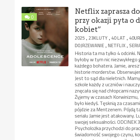
Netflix zaprasza d
0
przy okazji pyta o
kobiet”
,
,
,
2025
23KLUTY
40 LAT
40UR
,
,
DOJRZEWANIE
NETFLIX
SERI
Historia ta ma tylko 4 odcinki.
byłoby w tym nic niezwykłego 
każdego bohatera. Jamie, aresz
historie morderstw. Obserwujem
Jest to sąd dla nieletnich. Mam
szkole każdy z uczniów i nauczy
znęcała się nad chłopcami nazyw
Żyjemy w czasach Korwinizmu, 
było kiedyś. Tęsknią za czasami
pójdzie za Mentzenem. Pójdą ta
serialu Jamie jest atakowany. L
swojej seksualności. ODCINEK 3
Psycholożka przychodzi do pracy
świadomość swojego czynu, kon