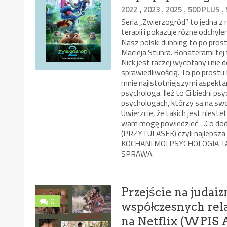
,
,
,
,
2022
2023
2025
500 PLUS
Seria „Zwierzogród” to jedna z n
terapii i pokazuje różne odchy
Nasz polski dubbing to po pros
Macieja Stuhra. Bohaterami tej fil
Nick jest raczej wycofany i nie 
sprawiedliwością. To po prost
mnie najistotniejszymi aspekt
psychologa. Ileż to Ci biedni psy
psychologach, którzy są na swo
Uwierzcie, że takich jest niest
wam mogę powiedzieć….Co dodać
(PRZYTULASEK) czyli najlepsza E
KOCHANI MOI PSYCHOLOGIA 
SPRAWA.
Przejście na judai
0
współczesnych rela
na Netflix (WP