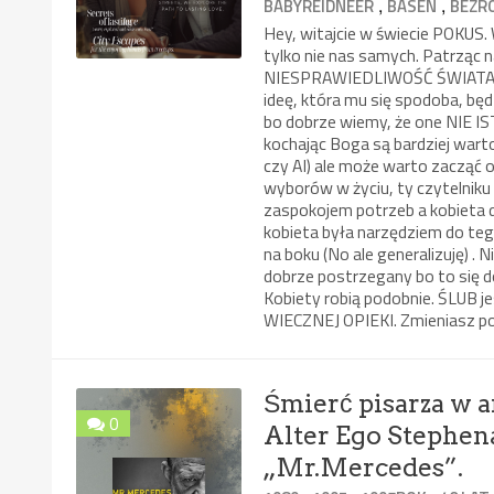
,
,
BABYREIDNEER
BASEN
BEZR
Hey, witajcie w świecie POKUS
tylko nie nas samych. Patrząc n
NIESPRAWIEDLIWOŚĆ ŚWIATA jest
ideę, która mu się spodoba, b
bo dobrze wiemy, że one NIE IST
kochając Boga są bardziej war
czy AI) ale może warto zacząć 
wyborów w życiu, ty czytelnik
zaspokojem potrzeb a kobieta d
kobieta była narzędziem do tego
na boku (No ale generalizuję) . N
dobrze postrzegany bo to się 
Kobiety robią podobnie. ŚLUB 
WIECZNEJ OPIEKI. Zmieniasz po
Śmierć pisarza w 
0
Alter Ego Stephena
„Mr.Mercedes”.