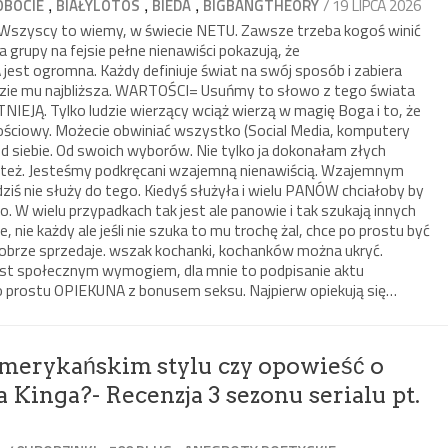
,
,
,
/ 19 LIPCA 2026
OBOCIE
BIAŁYLOTOS
BIEDA
BIGBANGTHEORY
. Wszyscy to wiemy, w świecie NETU. Zawsze trzeba kogoś winić
a grupy na fejsie pełne nienawiści pokazują, że
 ogromna. Każdy definiuje świat na swój sposób i zabiera
ędzie mu najbliższa. WARTOŚCI= Usuńmy to słowo z tego świata
NIEJĄ. Tylko ludzie wierzący wciąż wierzą w magię Boga i to, że
tościowy. Możecie obwiniać wszystko (Social Media, komputery
od siebie. Od swoich wyborów. Nie tylko ja dokonałam złych
u też. Jesteśmy podkręcani wzajemną nienawiścią. Wzajemnym
ziś nie służy do tego. Kiedyś służyła i wielu PANÓW chciałoby by
. W wielu przypadkach tak jest ale panowie i tak szukają innych
ie, nie każdy ale jeśli nie szuka to mu trochę żal, chce po prostu być
dobrze sprzedaje. wszak kochanki, kochanków można ukryć.
jest społecznym wymogiem, dla mnie to podpisanie aktu
 prostu OPIEKUNA z bonusem seksu. Najpierw opiekują się…
amerykańskim stylu czy opowieść o
 Kinga?- Recenzja 3 sezonu serialu pt.