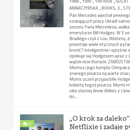
,
,
,
1989
1995
1997ROK
40 LAT
,
,
ANNACZYRSKA
BOOKS, 3
ST
Pan Mercedes wjechał pewnego 
szukających pracy. Ukradł samo
sezony Pana Mercedesa, walka
emeryturze Bill Hodges. W 3 s
Bradiego czyli z Lou. Widzimy, 
powstaje wiele etycznych pytań
bronić? Inteligentnie i sprytnie
opiekuje się Hodgesem wraz z Je
wątek iście literacki. ZABÓJS
Morrisa i jego kumpla. Chłopak 
znanego pisarza są warte znaczn
Morris uczeń przyjaciółki Hodg
kobietę tegoż pisarza. Morris ma
vibe słynnej Annie Wilkes z Lśn
do…
„O krok za daleko”
0
Netflixie i zadaje 