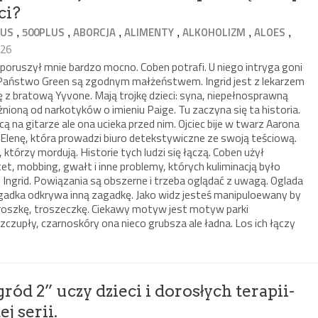
ci?
,
,
,
,
,
,
LUS
500PLUS
ABORCJA
ALIMENTY
ALKOHOLIZM
ALOES
026
poruszył mnie bardzo mocno. Coben potrafi. U niego intryga goni
. Państwo Green są zgodnym małżeństwem. Ingrid jest z lekarzem
ę z bratową Yyvone. Mają trojkę dzieci: syna, niepełnosprawną
nioną od narkotyków o imieniu Paige. Tu zaczyna się ta historia.
ącą na gitarze ale ona ucieka przed nim. Ojciec bije w twarz Aarona
 Elenę, która prowadzi biuro detekstywiczne ze swoją teściową.
którzy mordują. Historie tych ludzi się łączą. Coben użył
, mobbing, gwałt i inne problemy, których kuliminacją było
 Ingrid. Powiązania są obszerne i trzeba oglądać z uwagą. Oglada
 zagadka odkrywa inną zagadkę. Jako widz jesteś manipuloewany by
roszkę, troszeczkę. Ciekawy motyw jest motyw parki
czupły, czarnoskóry ona nieco grubsza ale ładna. Los ich łączy
ród 2” uczy dzieci i dorosłych terapii-
j serii.