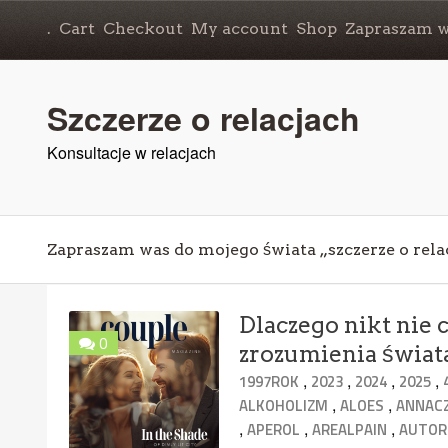
.
Cart
Checkout
My account
Shop
Zapraszam wa
Szczerze o relacjach
Konsultacje w relacjach
Zapraszam was do mojego świata „szczerze o rela
Dlaczego nikt nie 
0
zrozumienia świat
,
,
,
,
1997ROK
2023
2024
2025
,
,
ALKOHOLIZM
ALOES
ANNAC
,
,
,
APEROL
AREALPAIN
AUTOR