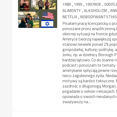
,
,
,
1989
1995
1997ROK
500 PL
,
,
ALIMENTY
ALKOHOLIZM
AN
,
NETFLIX
NOBODYWANTSTHI
Pisałam pracę licencjancką o p
poruszane przez współczesną ku
obecnej sytuacji na froncie gd
Ameryce tworzą największą spo
stanowi niewiele ponad 2% popu
gospodarkę, kulturę i politykę,
Jorku, np. w dzielnicy Borough P
bardziej lajtowo. Co do Joanne
podcast i poruszam te tematy. J
amerykanie spłycają pewne rzecz
nieco zagubionego żyda. Niedaw
motywy są bardzo toksyczne. M
zazdrośc o długonogą Morgan, s
pogadanki o seksie i relsacjach
opowiada o swoich nieudanych r
zważywszy na…