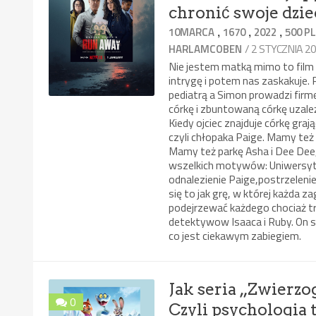
chronić swoje dzie
,
,
,
10MARCA
1670
2022
500 P
/ 2 STYCZNIA 2
HARLAMCOBEN
Nie jestem matką mimo to film 
intrygę i potem nas zaskakuje
pediatrą a Simon prowadzi firm
córkę i zbuntowaną córkę uzależ
Kiedy ojciec znajduje córkę graj
czyli chłopaka Paige. Mamy też
Mamy też parkę Asha i Dee Dee, 
wszelkich motywów: Uniwersytet
odnalezienie Paige,postrzelenie
się to jak grę, w której każda
podejrzewać każdego chociaż t
detektywow Isaaca i Ruby. On sz
co jest ciekawym zabiegiem.
Jak seria „Zwierzog
0
Czyli psychologia te