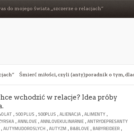
s do mojego świata „szczerze o relacjach”
cjach”
Śmierć miłości, czyli (anty)poradnik o tym, dl
chce wchodzić w relacje? Idea próby
a.
,
,
,
,
,
40 LAT
500 PLUS
500PLUS
ALIENACJA
ALIMENTY
,
,
,
ZYRSKA
ANNLOVE
ANNLOVEKULINARNIE
ANTRYDEPRESANTY
,
,
,
,
,
AUTYMUDOROSLYCH
AUTYZM
B&BLOVE
BABYREIDEER