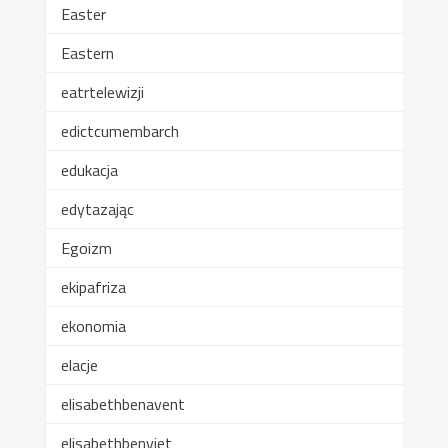
Easter
Eastern
eatrtelewizji
edictcumembarch
edukacja
edytazając
Egoizm
ekipafriza
ekonomia
elacje
elisabethbenavent
elisabethbenviet