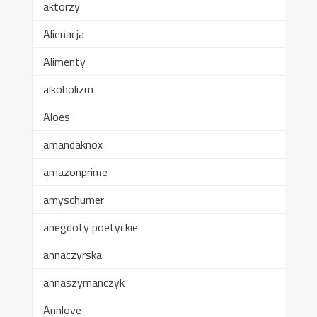
aktorzy
Alienacja
Alimenty
alkoholizm
Aloes
amandaknox
amazonprime
amyschumer
anegdoty poetyckie
annaczyrska
annaszymanczyk
Annlove