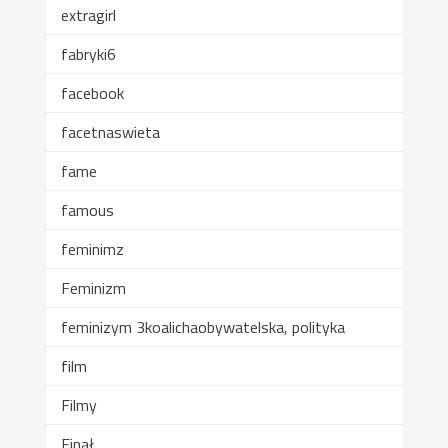
extragirl
fabryki6
facebook
facetnaswieta
fame
famous
feminimz
Feminizm
feminizym 3koalichaobywatelska, polityka
film
Filmy
Finał