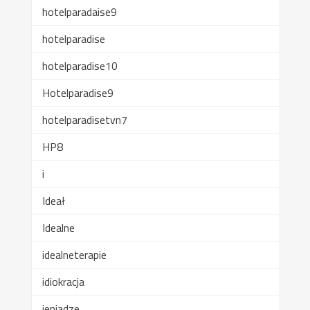
hotelparadaise9
hotelparadise
hotelparadise10
Hotelparadise9
hotelparadisetvn7
HP8
i
Ideał
Idealne
idealneterapie
idiokracja
ieniadze