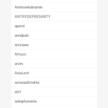
Annlovekulinarnie
ANTRYDEPRESANTY
aperol
arealpain
arszawa
Artysci
arzec
AsiaLech
asowazbrodnia
atrt
aukapływania