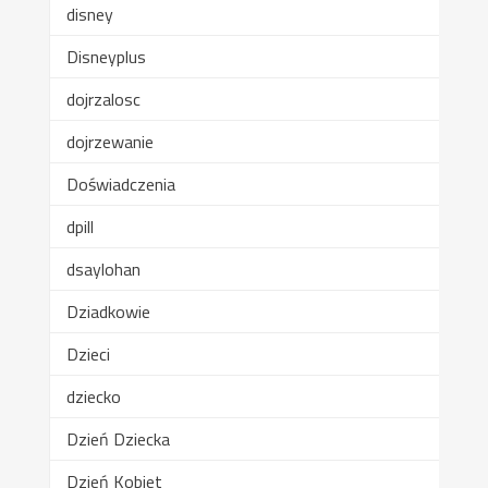
disney
Disneyplus
dojrzalosc
dojrzewanie
Doświadczenia
dpill
dsaylohan
Dziadkowie
Dzieci
dziecko
Dzień Dziecka
Dzień Kobiet