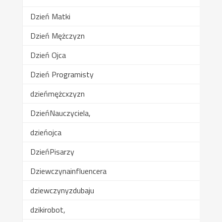
Dzień Matki
Dzień Mężczyzn
Dzień Ojca
Dzień Programisty
dzieńmężcxzyzn
DzieńNauczyciela,
dzieńojca
DzieńPisarzy
Dziewczynainfluencera
dziewczynyzdubaju
dzikirobot,