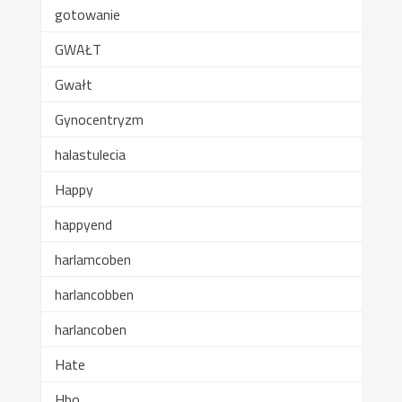
gotowanie
GWAŁT
Gwałt
Gynocentryzm
halastulecia
Happy
happyend
harlamcoben
harlancobben
harlancoben
Hate
Hbo