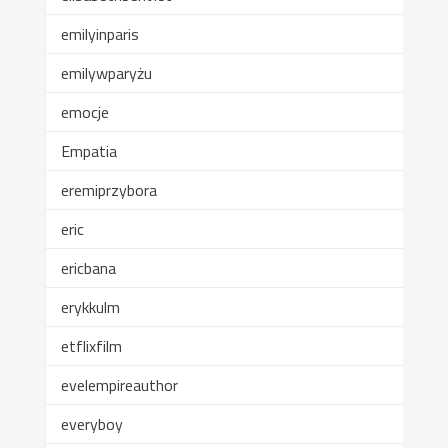
emilyinparis
emilywparyżu
emocje
Empatia
eremiprzybora
eric
ericbana
erykkulm
etflixfilm
evelempireauthor
everyboy