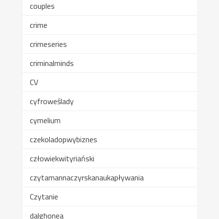
couples
crime
crimeseries
criminalminds
CV
cyfroweślady
cymelium
czekoladopwybiznes
człowiekwityriański
czytamannaczyrskanaukapływania
Czytanie
dalghonea