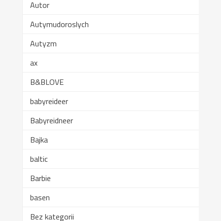
Autor
Autymudoroslych
Autyzm
ax
B&BLOVE
babyreideer
Babyreidneer
Bajka
baltic
Barbie
basen
Bez kategorii