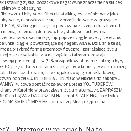
 wieku stalking zyskał dodatkowe negatywne znaczenie na skutek
jakim było obsesyjne
filmowymi Hollywood. Obecnie stalking jest definiowany jako
agabywanie, naprzykrzanie się czy prześladowanie zagrażające
PEDIA) Stalking jest często powiązany z czynami karalnymi, tj.
iem mienia, przemocą domową. Przykładowe zachowania
dzenie ofiary, osaczanie jej (np. poprzez ciągłe wizyty, telefony,
arunki) i ciągłe, powtarzające się nagabywanie. Działania te są
 mogą przybrać formę przemocy fizycznej, zagrażającej życiu
dużej mierze są kobiety, a najczęściej stalkerami zostają
ze swoją partnerką[3]. w 72% przypadków ofiarami stalkingu były
63,6% przypadków ofiarami stalkingu były kobiety w wieku poniżej
i kobiet) wskazało na mężczyznę jako swojego prześladowcę,
yźni poniżej 40. (NIEBIESKA LINIA) Od wielbiciela do zabójcy »
Z WANNY Kultowa postać rozsławiona przez YOUTUBERÓW.
ochany w Karolinie w prawdziwym życiu matematyk. ZAPRASZM
6.00 na LAJVA z DARIUSZEM Na temat STALKINGU I nie tylko.
ZNA ŚMIERĆ MISS Historia naszej Miss przypomina
ć? – Przemoc w relacjach. Na to