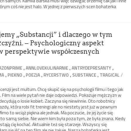
ich samych. Kamila Barska musi więc dźwigać brzemię tak jak i inne
órym coś nie jest halo. W jednej z pierwszych scen bohaterka
emy „Substancji” i dlaczego w tym
czyźni. – Psychologiczny aspekt
 w perspektywie współczesnych
,
,
,
AZONPRIME
ANNLOVEKULINARNIE
ANTRYDEPRESANTY
,
,
,
,
,
/
MA
PIEKNO
POEZJA
RYCERSTWO
SUBSTANCE
TRAGICAL
enzji jest multum. Chcę skupić się na psychologii filmu i tego jak
. Film na wiele pytań nie daje odpowiedzi. Pokazuje mężczyzn w
decydują o losie kobiet. Zaczyna się niewinnie. Oto robotnicy
zdy, która robi fit treningi ale no niestety jest już w pewnym
Mimo to wciąż piękna ale jednak. Ma poczucie, że jej życie się
 to samą siebie. Nie wiem kim była poza tym, że była znana. Kiedy
stają cię kochać. Aktualnie też się starzeje. Wszyscy się
m się iść na ten film ale nie żałuję. Nasza bohaterka jest