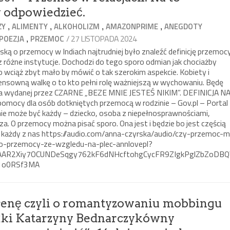
 odpowiedzieć.
,
,
,
,
ZY
ALIMENTY
ALKOHOLIZM
AMAZONPRIME
ANEGDOTY
,
/ 27 LISTOPADA 2024
POEZJA
PRZEMOC
ską o przemocy w Indiach najtrudniej było znaleźć definicję przemocy
 różne instytucje. Dochodzi do tego sporo odmian jak chociażby
 wciąż zbyt mało by mówić o tak szerokim aspekcie. Kobiety i
ensowną walkę o to kto pełni rolę ważniejszą w wychowaniu. Będę
uba wydanej przez CZARNE „BEZE MNIE JESTEŚ NIKIM”. DEFINICJA N
omocy dla osób dotkniętych przemocą w rodzinie – Gov.pl – Portal
nie może być każdy – dziecko, osoba z niepełnosprawnościami,
a. O przemocy można pisać sporo. Ona jest i będzie bo jest częścią
y każdy z nas https://audio.com/anna-czyrska/audio/czy-przemoc-
ko-przemocy-ze-wzgledu-na-plec-annlovepl?
AAR2Xiy7OCUNDeSqgy762kF6dNHcftohgCycFR9ZIgkPglZbZoDBQ
1o0RSf3MA
 cenę czyli o romantyzowaniu mobbingu
żki Katarzyny Bednarczykówny