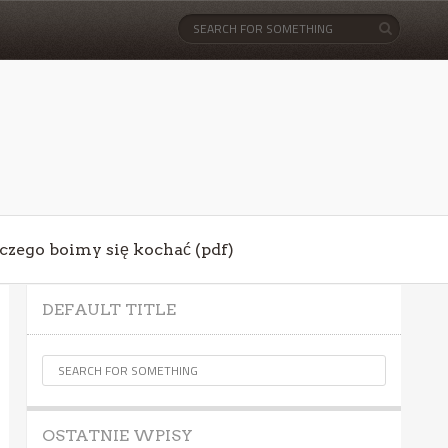
aczego boimy się kochać (pdf)
DEFAULT TITLE
OSTATNIE WPISY