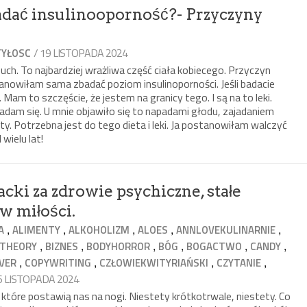
adać insulinooporność?- Przyczyny
/ 19 LISTOPADA 2024
TYŁOSC
uch. To najbardziej wrażliwa część ciała kobiecego. Przyczyn
anowiłam sama zbadać poziom insulinoporności. Jeśli badacie
Mam to szczęście, że jestem na granicy tego. I są na to leki.
dam się. U mnie objawiło się to napadami głodu, zajadaniem
ty. Potrzebna jest do tego dieta i leki. Ja postanowiłam walczyć
wielu lat!
acki za zdrowie psychiczne, stałe
 w miłości.
,
,
,
,
,
A
ALIMENTY
ALKOHOLIZM
ALOES
ANNLOVEKULINARNIE
,
,
,
,
,
,
GTHEORY
BIZNES
BODYHORROR
BÓG
BOGACTWO
CANDY
,
,
,
,
VER
COPYWRITING
CZŁOWIEKWITYRIAŃSKI
CZYTANIE
16 LISTOPADA 2024
i, które postawią nas na nogi. Niestety krótkotrwale, niestety. Co