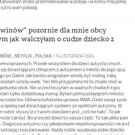
stanowiłam zrobić przemeblowanie w pokoju i w końcu mój pokój
to jutro wam pokażę.
gwinów” pozornie dla mnie obcy
m jak walczyłam o cudze dziecko z
,
,
/ 14 LISTOPADA 2024
WINÓW
NETFLIX
POLSKA
iepełnosprawnych. Przede wszystkim dla dzieci autystycznych.
ię dorastającym chłopcem z autyzmem z miłości do jego ojca.
go po Galerii. Jak bardzo pragnęłam wtedy być matką, taką
nosiłam wtedy wiele. Ten film przypomina mi te chwile choć w
 opiekunka obok. Nie uczestniczyłam w ważnych chwilach typu
byłam tylko dodatkową mamą. Byłam pełna poświęceń i miłości.
lkę rodziców. Główna bohaterka uprawia MMA. Dzieli swoje życie
 a opieką nad dorastającym synkiem ze spektrum autyzmu. W
rodzic słyszy iż z twoim dzieckiem jest „coś nie halo”. To jak
 może tak być. Bo przecież dzieci to nasza część. To tak jakby pani
. Diagnoza autyzmu czy jakiejkolwiek niepełnosprawności nie jest
rustrację i rozczarowanie. Każdy rodzic wyobraża sobie dziecko