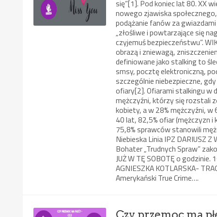
się”[1]. Pod koniec lat 80. XX
nowego zjawiska społecznego, 
podążanie fanów za gwiazdami 
„złośliwe i powtarzające się n
czyjemuś bezpieczeństwu”. WIKI
obrazą i zniewagą, zniszczen
definiowane jako stalking to śle
smsy, pocztę elektroniczną, pod
szczególnie niebezpieczne, gdy
ofiary[2]. Ofiarami stalkingu w 
mężczyźni, którzy się rozstali 
kobiety, a w 28% mężczyźni, w 
40 lat, 82,5% ofiar (mężczyzn 
75,8% sprawców stanowili mężcz
Niebieska Linia IPZ DARIUSZ 
Bohater „Trudnych Spraw” zak
JUŻ W TĘ SOBOTĘ o godzinie. 1
AGNIESZKA KOTLARSKA- TRAGIC
Amerykański True Crime….
Czy przemoc ma płe