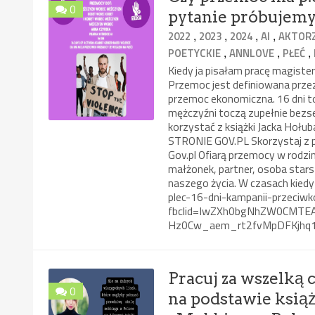
0
pytanie próbujemy
,
,
,
,
2022
2023
2024
AI
AKTOR
,
,
,
POETYCKIE
ANNLOVE
PŁEĆ
Kiedy ja pisałam pracę magister
Przemoc jest definiowana przez
przemoc ekonomiczna. 16 dni to
mężczyźni toczą zupełnie bezs
korzystać z książki Jacka Hoł
STRONIE GOV.PL Skorzystaj z p
Gov.pl Ofiarą przemocy w rodzi
małżonek, partner, osoba starsz
naszego życia. W czasach kied
plec-16-dni-kampanii-przeciw
fbclid=IwZXh0bgNhZW0CMTE
Hz0Cw_aem_rt2fvMpDFKjhq
Pracuj za wszelką
0
na podstawie ksią