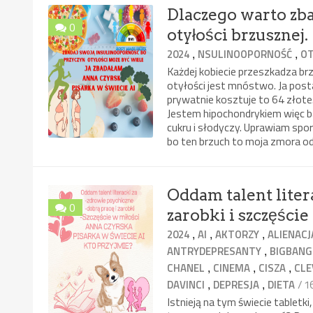
Dlaczego warto zb
0
otyłości brzusznej.
,
,
2024
NSULINOOPORNOŚĆ
O
Każdej kobiecie przeszkadza brz
otyłości jest mnóstwo. Ja post
prywatnie kosztuje to 64 złote. 
Jestem hipochondrykiem więc ba
cukru i słodyczy. Uprawiam spor
bo ten brzuch to moja zmora od 
Oddam talent liter
0
zarobki i szczęście
,
,
,
2024
AI
AKTORZY
ALIENACJ
,
ANTRYDEPRESANTY
BIGBAN
,
,
,
CHANEL
CINEMA
CISZA
CLE
,
,
/ 
DAVINCI
DEPRESJA
DIETA
Istnieją na tym świecie tabletk