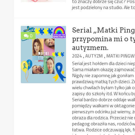
to znaczy dobrze się czuć? Po
jest podzielony na studio. Ale 
Serial „Matki Pin
0
przypomina mi o ty
autyzmem.
,
,
2024
AUTYZM
MATKI PING
Serial jest hołdem dla dzieci n
Sama miałam okazję zajmować s
Nigdy nie zapomnę jak goniłam 
prawdziwą matką tych dzieci. Z
wielu chwilach byłam tylko jak
zapisy do szkoły itd. W końcu 
Serial bardzo dobrze oddaje wa
pomiędzy walkami w oktagonie
pierwszym odcinku już wiemy, że 
obraza dla rodzica. Przecież nie
pedagog obraziła nas, rodziców
łatwa. Rodzice odczuwają lęk, f