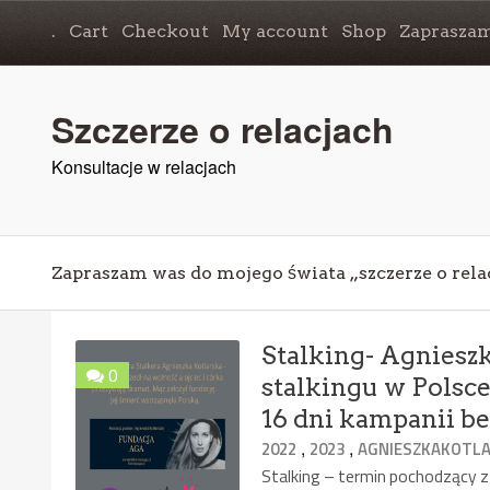
.
Cart
Checkout
My account
Shop
Zapraszam
Szczerze o relacjach
Konsultacje w relacjach
Zapraszam was do mojego świata „szczerze o rela
Stalking- Agnieszk
0
stalkingu w Polsce
16 dni kampanii be
,
,
2022
2023
AGNIESZKAKOTL
Stalking – termin pochodzący z