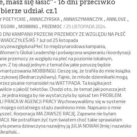
 masz się łasić”- 16 dni przeciwko
ierze udział. cz.1
,
,
,
,
 POETYCKIE
ANNACZYRSKA
ANNASZYMANCZYK
ANNLOVE
,
,
/ 25 LISTOPADA 2024
TEGORII
MOBBING
PRZEMOC
 | 16 DNI KAMPANII PRZECIW PRZEMOCY ZE WZGLĘDU NA PŁEĆ
IADCZYŁEŚ/AŚ ? Już od 25 listopada
cyzewzględunaPłeć to międzynarodowa kampania,
Women’s Global Leadership i poświęcona wspieraniu i koordynacji
wanie przemocy ze względu na płeć na poziomie lokalnym,
 Z tej okazji jednym z tematów jakie poruszę będzie
antyzowania MOBBINGU. Cieszę się, że trafiła do mnie książka
rczykowej (Bednarczykówny). Fajnie, że młode dziennikarki mogą
oprzez pisanie romansideł na WATTPADA. Ta książka jest
ście o jakość tekstów. Chodzi oto, że temat jaki porusza jest
ę, że jedna księga by nie wystarczyła by spisać ten PROBLEM.
LI PRACA W AGENCJI PRACY Wychowywaliśmy się w systemie
 Z mojego ostatniego stażu zwolniono mnie. Napisano o mnie
usłyszeć. Korporacja MA ZAWSZE RACJĘ. Zapewne nie byłam
JI. Nie potrafiłam żyć tym światem choć takie sprawiałam
była pewna dziewczyna nazwijmy ją JULIA NOWAK (Imię i nazwisko
 Ukraiński…