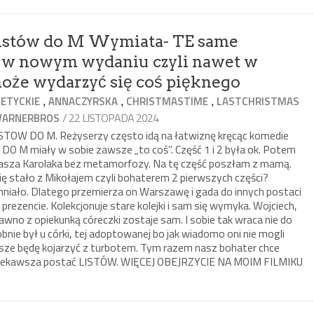
Listów do M Wymiata- TE same
k w nowym wydaniu czyli nawet w
oże wydarzyć się coś pięknego
,
,
,
ETYCKIE
ANNACZYRSKA
CHRISTMASTIME
LASTCHRISTMAS
/ 22 LISTOPADA 2024
ARNERBROS
LISTOW DO M. Reżyserzy często idą na łatwiznę kręcąc komedie
DO M miały w sobie zawsze „to coś”. Część 1 i 2 była ok. Potem
masza Karolaka bez metamorfozy. Na tę część poszłam z mamą.
ię stało z Mikołajem czyli bohaterem 2 pierwszych części?
niało. Dlatego przemierza on Warszawę i gada do innych postaci
prezencie. Kolekcjonuje stare kolejki i sam się wymyka. Wojciech,
awno z opiekunką córeczki zostaje sam. I sobie tak wraca nie do
ie był u córki, tej adoptowanej bo jak wiadomo oni nie mogli
wsze będę kojarzyć z turbotem. Tym razem nasz bohater chce
jciekawsza postać LISTÓW. WIĘCEJ OBEJRZYCIE NA MOIM FILMIKU