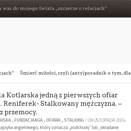
 was do mojego świata „szczerze o relacjach”
cjach”
Śmierć miłości, czyli (anty)poradnik o tym, dl
a Kotlarska jedną z pierwszych ofiar
. Reniferek- Stalkowany mężczyzna. –
z przemocy.
,
,
,
/ 28 LISTOPADA 2024
ARSKA
FUNDACJAAGA
OFIARA
STALKING
 języka angielskiego, który oznacza „podchody” lub „skradanie