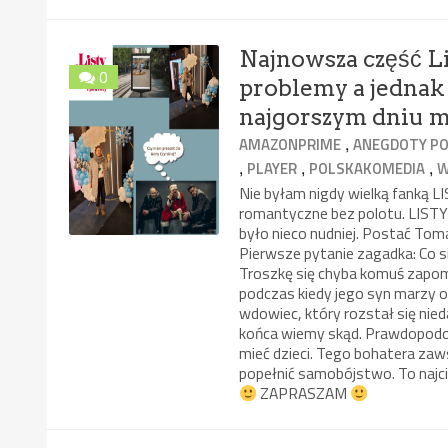
Najnowsza część 
0
problemy a jedna
najgorszym dniu m
,
AMAZONPRIME
ANEGDOTY PO
,
,
,
PLAYER
POLSKAKOMEDIA
W
Nie byłam nigdy wielką fanką 
romantyczne bez polotu. LISTY 
było nieco nudniej. Postać To
Pierwsze pytanie zagadka: Co s
Troszkę się chyba komuś zapom
podczas kiedy jego syn marzy o 
wdowiec, który rozstał się nied
końca wiemy skąd. Prawdopodobn
mieć dzieci. Tego bohatera za
popełnić samobójstwo. To na
ZAPRASZAM