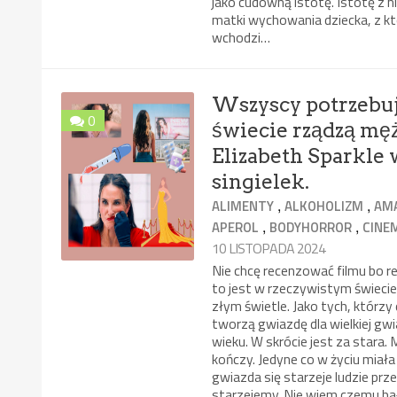
jako cudowną istotę. Istotę z n
matki wychowania dziecka, z kt
wchodzi…
Wszyscy potrzebuj
0
świecie rządzą męż
Elizabeth Sparkle
singielek.
,
,
ALIMENTY
ALKOHOLIZM
AM
,
,
APEROL
BODYHORROR
CINE
10 LISTOPADA 2024
Nie chcę recenzować filmu bo rec
to jest w rzeczywistym świecie
złym świetle. Jako tych, którzy 
tworzą gwiazdę dla wielkiej gwia
wieku. W skrócie jest za stara. 
kończy. Jedyne co w życiu miała
gwiazda się starzeje ludzie prze
starzejemy. Nie wiem czemu bała