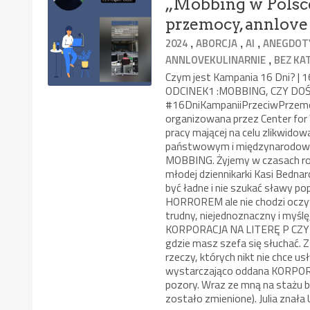
„Mobbing w Polsce,
przemocy, annlove b
,
,
,
2024
ABORCJA
AI
ANEGDOTY
,
ANNLOVEKULINARNIE
BEZ KA
Czym jest Kampania 16 Dni?
ODCINEK1 :MOBBING, CZY DOŚW
#16DniKampaniiPrzeciwPrzemo
organizowana przez Center for 
pracy mającej na celu zlikwido
państwowym i międzynarodowym.
MOBBING. Żyjemy w czasach rom
młodej dziennikarki Kasi Bedna
być ładne i nie szukać sławy p
HORROREM ale nie chodzi oczywi
trudny, niejednoznaczny i myśl
KORPORACJA NA LITERĘ P CZY
gdzie masz szefa się słuchać.
rzeczy, których nikt nie chce 
wystarczająco oddana KORPORAC
pozory. Wraz ze mną na stażu 
zostało zmienione). Julia znała