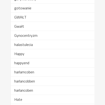
gotowanie
GWAŁT
Gwałt
Gynocentryzm
halastulecia
Happy
happyend
harlamcoben
harlancobben
harlancoben
Hate