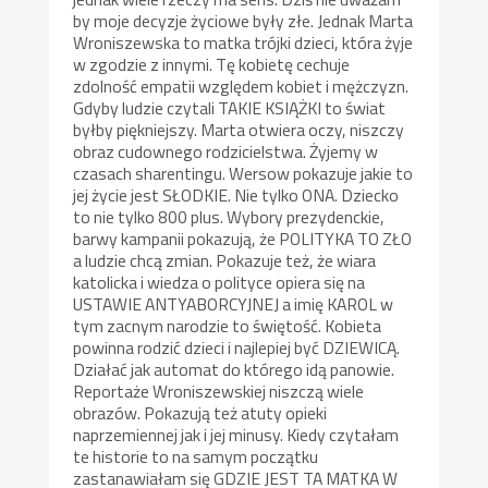
by moje decyzje życiowe były złe. Jednak Marta
Wroniszewska to matka trójki dzieci, która żyje
w zgodzie z innymi. Tę kobietę cechuje
zdolność empatii względem kobiet i mężczyzn.
Gdyby ludzie czytali TAKIE KSIĄŻKI to świat
byłby piękniejszy. Marta otwiera oczy, niszczy
obraz cudownego rodzicielstwa. Żyjemy w
czasach sharentingu. Wersow pokazuje jakie to
jej życie jest SŁODKIE. Nie tylko ONA. Dziecko
to nie tylko 800 plus. Wybory prezydenckie,
barwy kampanii pokazują, że POLITYKA TO ZŁO
a ludzie chcą zmian. Pokazuje też, że wiara
katolicka i wiedza o polityce opiera się na
USTAWIE ANTYABORCYJNEJ a imię KAROL w
tym zacnym narodzie to świętość. Kobieta
powinna rodzić dzieci i najlepiej być DZIEWICĄ.
Działać jak automat do którego idą panowie.
Reportaże Wroniszewskiej niszczą wiele
obrazów. Pokazują też atuty opieki
naprzemiennej jak i jej minusy. Kiedy czytałam
te historie to na samym początku
zastanawiałam się GDZIE JEST TA MATKA W