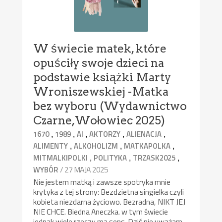
W świecie matek, które
opuściły swoje dzieci na
podstawie książki Marty
Wroniszewskiej -Matka
bez wyboru (Wydawnictwo
Czarne,Wołowiec 2025)
,
,
,
,
,
1670
1989
AI
AKTORZY
ALIENACJA
,
,
,
ALIMENTY
ALKOHOLIZM
MATKAPOLKA
,
,
,
MITMALKIPOLKI
POLITYKA
TRZASK2025
/ 27 MAJA 2025
WYBÓR
Nie jestem matką i zawsze spotryka mnie
krytyka z tej strony: Bezdzietna singielka czyli
kobieta niezdarna życiowo. Bezradna, NIKT JEJ
NIE CHCE. Biedna Aneczka. w tym świecie
jednak wiele rzeczy ma sens. Dziś nie uważam