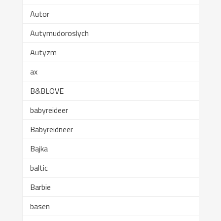
Autor
Autymudoroslych
Autyzm
ax
B&BLOVE
babyreideer
Babyreidneer
Bajka
baltic
Barbie
basen