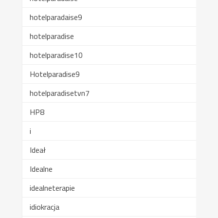
hotelparadaise9
hotelparadise
hotelparadise10
Hotelparadise9
hotelparadisetvn7
HP8
i
Ideał
Idealne
idealneterapie
idiokracja