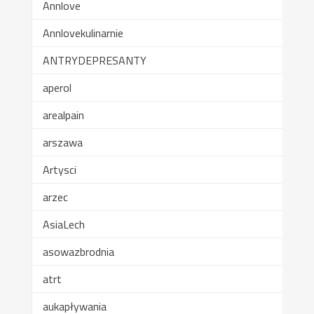
Annlove
Annlovekulinarnie
ANTRYDEPRESANTY
aperol
arealpain
arszawa
Artysci
arzec
AsiaLech
asowazbrodnia
atrt
aukapływania