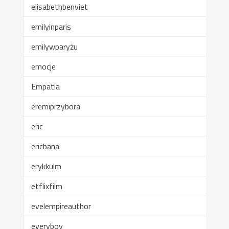
elisabethbenviet
emilyinparis
emilywparyżu
emocje
Empatia
eremiprzybora
eric
ericbana
erykkulm
etflixfilm
evelempireauthor
everyboy