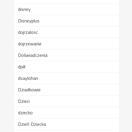
disney
Disneyplus
dojrzalosc
dojrzewanie
Doświadczenia
dpill
dsaylohan
Dziadkowie
Dzieci
dziecko
Dzień Dziecka