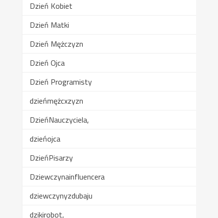
Dzień Kobiet
Dzień Matki
Dzień Mężczyzn
Dzień Ojca
Dzień Programisty
dzieńmężcxzyzn
DzieńNauczyciela,
dzieńojca
DzieńPisarzy
Dziewczynainfluencera
dziewczynyzdubaju
dzikirobot,