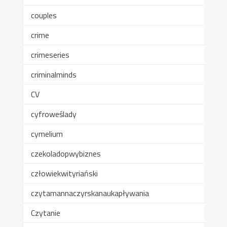
couples
crime
crimeseries
criminalminds
CV
cyfroweślady
cymelium
czekoladopwybiznes
człowiekwityriański
czytamannaczyrskanaukapływania
Czytanie