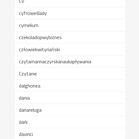
CV
cyfroweślady
cymelium
czekoladopwybiznes
człowiekwityriański
czytamannaczyrskanaukapływania
Czytanie
dalghonea
dania
dariareluga
dark
davinci