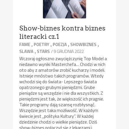
Show-biznes kontra biznes
literacki cz.1
,
,
,
,
FAME
POETRY
POEZJA
SHOWBIZNES
,
/ 9 GRUDNIA 2022
SLAWA
STARS
Wczoraj ogłoszno zwyciężczynię Top Model a
niedawno wyniki Masterchefa… Chodzi w nich
oto aby z amatorów zrobić kucharzy i modeli.
Istnieje mnóstwo takich programów. Wtedy
wchodzi się do świata- Lepszego świata
opatrzonego grubymi pieniędzmi. Grube
pieniądze są wszędzie i nie dla wszystkich. Z
pieniędzmi jest tak, że większość ich pragnie.
Takie programy dają szansę rozbłysnąć.
Wszędzie jest taka możliwość. W każdym
świecie jest „polityka Kultury”. W każdej
dziedzinie chodzi o wielkie pieniądze. Dziś
show-biznes połączył się z lekarzami i