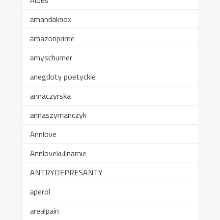
amandaknox
amazonprime
amyschumer
anegdoty poetyckie
annaczyrska
annaszymanczyk
Annlove
Annlovekulinarnie
ANTRYDEPRESANTY
aperol
arealpain