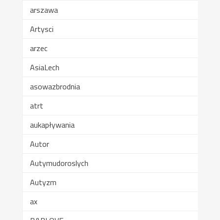
arszawa
Artysci
arzec
AsiaLech
asowazbrodnia
atrt
aukapływania
Autor
Autymudoroslych
Autyzm
ax