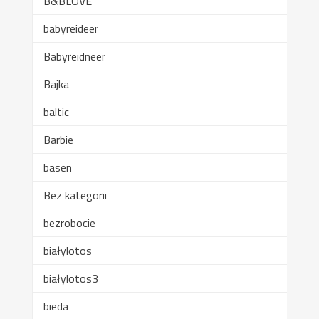
B&BLOVE
babyreideer
Babyreidneer
Bajka
baltic
Barbie
basen
Bez kategorii
bezrobocie
białylotos
białylotos3
bieda