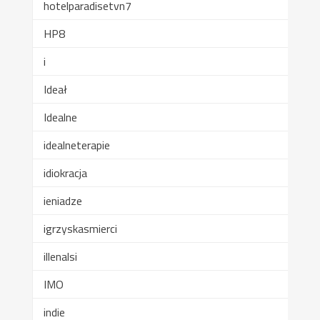
hotelparadisetvn7
HP8
i
Ideał
Idealne
idealneterapie
idiokracja
ieniadze
igrzyskasmierci
illenalsi
IMO
indie