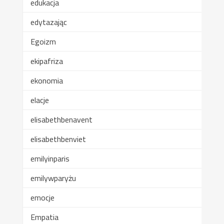
edukacja
edytazając
Egoizm
ekipafriza
ekonomia
elacje
elisabethbenavent
elisabethbenviet
emilyinparis
emilywparyżu
emocje
Empatia