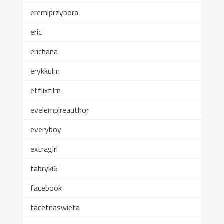
eremiprzybora
eric
ericbana
erykkulm
etflixfilm
evelempireauthor
everyboy
extragirl
fabryki6
facebook
facetnaswieta