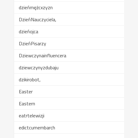
dzieńmężcxzyzn
DzieńNauczyciela,
dzieńojca
DzieńPisarzy
Dziewczynainfluencera
dziewczynyzdubaju
dzikirobot,
Easter
Eastern
eatrtelewizji
edictcumembarch