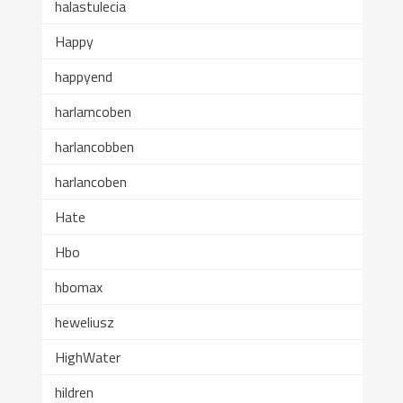
halastulecia
Happy
happyend
harlamcoben
harlancobben
harlancoben
Hate
Hbo
hbomax
heweliusz
HighWater
hildren