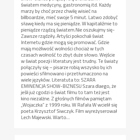
światem medycyny, gastronomią itd. Każdy
marzy by choć przez chwilę wisieć na
billboardzie, mieć swoje 5 minut. Latwo zdobyć
sławę kiedy ma się pieniądze. W kapitaliźmie to
pieniądze rządzą światem.Nie oszukujmy się-
Zawsze rządziły. Artyści pokochali świat
Internetu gdzie mogą się promować. Gdzie
mają możliwość wolności chociaż w tych
czasach wolność to zbyt duże słowo. Wejście
w świat poezji i literatury jest trudny. Te światy
połączyły się – pisarze robią wszysko by ich
powieści sfilmowano i przetłumaczono na
wiele języków. Literatuta to: SZARA
EMINENCJA SHOW-BIZNESU Szara dlaego, że
jeśli już cgodzi o świat filmu to tam też jest
kino niezalżne. Z głośnych filmów pamiętam
„Wojaczka” z 1999 roku. W Rafała W wcielił się
poeta Krzysztof Siwczyk. Film wyreżyserował
Lech Majewski. Warto…