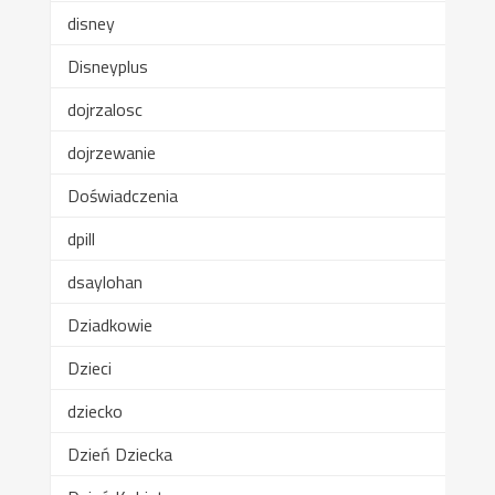
disney
Disneyplus
dojrzalosc
dojrzewanie
Doświadczenia
dpill
dsaylohan
Dziadkowie
Dzieci
dziecko
Dzień Dziecka