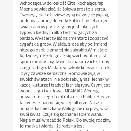
wchodząca w dorosłość Gita, kochająca rap.
Można powiedzieć, że śpiewa prosto z serca.
Tworzy. Jest też dziewczyną niezwykle piękną,
podobną z urody do Fridy Kahlo. Pamiętam ,że
świat romów postrzegany jest jako tych
typowo biednych albo tych bogatych za
bardzo. Wystarczy iść na cmentarz i zobaczyć
cygańskie groby. Wielkie, złote aby po śmierci
niczego osobie zmałej nie zabrakło.W mieście
Kędzierzyn-Koźle gdzie się wychowałam jest
sporo romów i nigdy nie doznałam z ich strony
czegoś złego. Miałam w szkole koleżanki romki
i były zawsze serdeczne. Romowie żyją w
swoich światach i nie potrzebują nas. Jednak w
każdej kulturze i tradycji istnieją rysy. Czym jest
wobec tego tytułowa INFAMIA? Według
prawa romskiego to utrata czci i hańba. Bardzo
łatwi jest shańbić się w tej kulturze. Nasza
bohaterka mieszka w Walii gdzie ma przyjaciół i
swój świat. Czuje się kochana i tolerowana.
Nagle musi wracać do Polski. Do swojej rodziny.
Jej matka twierdzi, że rodzina jest