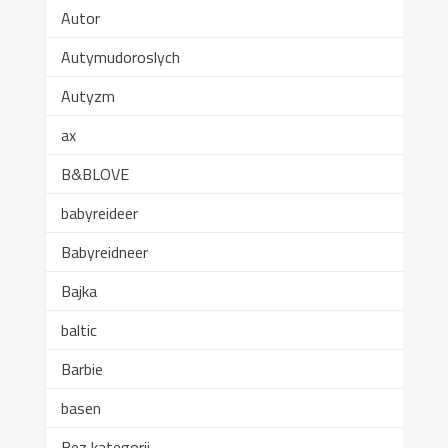
Autor
Autymudoroslych
Autyzm
ax
B&BLOVE
babyreideer
Babyreidneer
Bajka
baltic
Barbie
basen
Bez kategorii