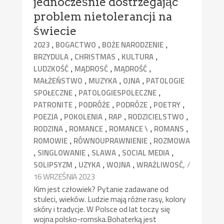
jednocześnie dostrzegając
problem nietolerancji na
świecie
,
,
,
2023
BOGACTWO
BOŻE NARODZENIE
,
,
,
BRZYDULA
CHRISTMAS
KULTURA
,
,
,
LUDZKOŚĆ
MĄDROSĆ
MĄDROŚĆ
,
,
,
MAŁŻEŃSTWO
MUZYKA
OJNA
PATOLOGIE
,
,
SPOŁECZNE
PATOLOGIESPOLECZNE
,
,
,
,
PATRONITE
PODRÓŻE
PODRÓZE
POETRY
,
,
,
,
POEZJA
POKOLENIA
RAP
RODZICIELSTWO
,
,
,
,
RODZINA
ROMANCE
ROMANCE \
ROMANS
,
,
ROMOWIE
RÓWNOUPRAWNIENIE
ROZMOWA
,
,
,
,
SINGLOWANIE
SLAWA
SOCIAL MEDIA
,
,
,
/
SOLIPSYZM
UZYKA
WOJNA
WRAŻLIWOSĆ,
16 WRZEŚNIA 2023
Kim jest człowiek? Pytanie zadawane od
stuleci, wieków. Ludzie mają różne rasy, kolory
skóry i tradycje. W Polsce od lat toczy się
wojna polsko-romska.Bohaterką jest