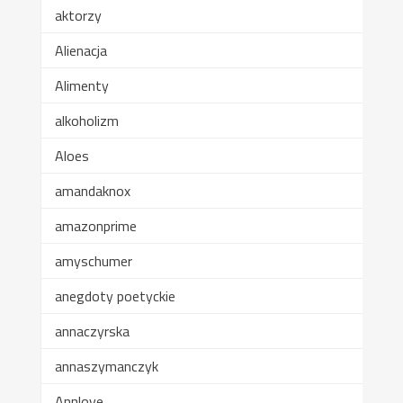
aktorzy
Alienacja
Alimenty
alkoholizm
Aloes
amandaknox
amazonprime
amyschumer
anegdoty poetyckie
annaczyrska
annaszymanczyk
Annlove