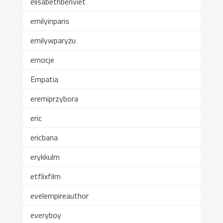
elisabethbenviet
emilyinparis
emilywparyżu
emocje
Empatia
eremiprzybora
eric
ericbana
erykkulm
etflixfilm
evelempireauthor
everyboy