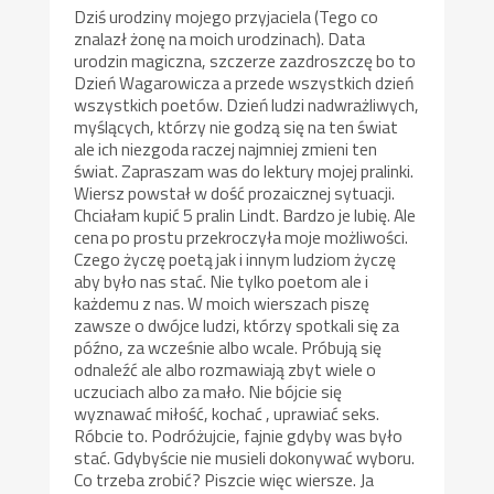
Dziś urodziny mojego przyjaciela (Tego co
znalazł żonę na moich urodzinach). Data
urodzin magiczna, szczerze zazdroszczę bo to
Dzień Wagarowicza a przede wszystkich dzień
wszystkich poetów. Dzień ludzi nadwrażliwych,
myślących, którzy nie godzą się na ten świat
ale ich niezgoda raczej najmniej zmieni ten
świat. Zapraszam was do lektury mojej pralinki.
Wiersz powstał w dość prozaicznej sytuacji.
Chciałam kupić 5 pralin Lindt. Bardzo je lubię. Ale
cena po prostu przekroczyła moje możliwości.
Czego życzę poetą jak i innym ludziom życzę
aby było nas stać. Nie tylko poetom ale i
każdemu z nas. W moich wierszach piszę
zawsze o dwójce ludzi, którzy spotkali się za
późno, za wcześnie albo wcale. Próbują się
odnaleźć ale albo rozmawiają zbyt wiele o
uczuciach albo za mało. Nie bójcie się
wyznawać miłość, kochać , uprawiać seks.
Róbcie to. Podróżujcie, fajnie gdyby was było
stać. Gdybyście nie musieli dokonywać wyboru.
Co trzeba zrobić? Piszcie więc wiersze. Ja