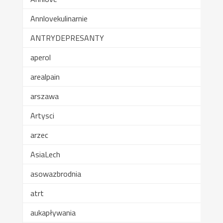
Annlovekulinarnie
ANTRYDEPRESANTY
aperol
arealpain
arszawa
Artysci
arzec
AsiaLech
asowazbrodnia
atrt
aukapływania