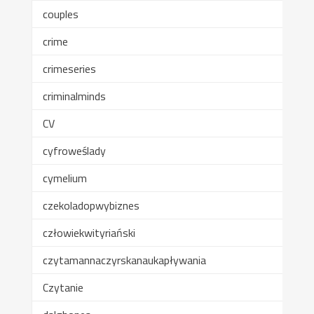
couples
crime
crimeseries
criminalminds
CV
cyfroweślady
cymelium
czekoladopwybiznes
człowiekwityriański
czytamannaczyrskanaukapływania
Czytanie