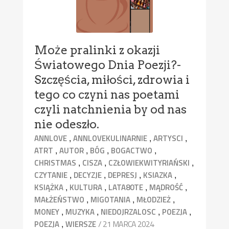
Może pralinki z okazji
Światowego Dnia Poezji?-
Szczęścia, miłości, zdrowia i
tego co czyni nas poetami
czyli natchnienia by od nas
nie odeszło.
,
,
,
ANNLOVE
ANNLOVEKULINARNIE
ARTYSCI
,
,
,
,
ATRT
AUTOR
BÓG
BOGACTWO
,
,
,
CHRISTMAS
CISZA
CZŁOWIEKWITYRIAŃSKI
,
,
,
,
CZYTANIE
DECYZJE
DEPRESJ
KSIAZKA
,
,
,
,
KSIĄŻKA
KULTURA
LATA80TE
MĄDROŚĆ
,
,
,
MAŁŻEŃSTWO
MIGOTANIA
MŁODZIEŻ
,
,
,
,
MONEY
MUZYKA
NIEDOJRZALOSC
POEZJA
,
/ 21 MARCA 2024
POEZJA
WIERSZE