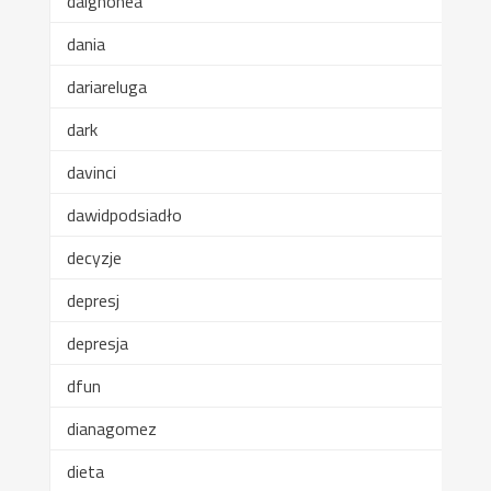
dalghonea
dania
dariareluga
dark
davinci
dawidpodsiadło
decyzje
depresj
depresja
dfun
dianagomez
dieta