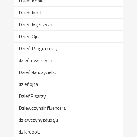
Dzień Kobiet
Dzień Matki
Dzień Mężczyzn
Dzień Ojca
Dzień Programisty
dzieńmężcxzyzn
DzieńNauczyciela,
dzieńojca
DzieńPisarzy
Dziewczynainfluencera
dziewczynyzdubaju
dzikirobot,