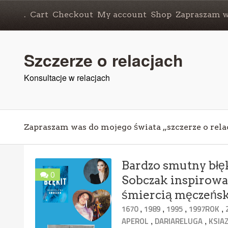
.
Cart
Checkout
My account
Shop
Zapraszam wa
Szczerze o relacjach
Konsultacje w relacjach
Zapraszam was do mojego świata „szczerze o rela
Bardzo smutny błęk
0
Sobczak inspirowan
śmiercią męczeńs
,
,
,
,
1670
1989
1995
1997ROK
,
,
APEROL
DARIARELUGA
KSIAZ