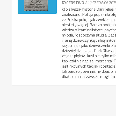
/ 17 CZERWCA 202
RYCERSTWO
kto słyszał historię Darii relug
znaleziono. Policja popełniła b
że Polska policja jak zwykle uzn
niestety więcej. Bardzo podoba 
wiedzy o kryminalistyce, psycho
młoda, rozpoczyna studia. Zacz
i fajną dziewczynką pełną miło
się po lesie jako dziewczynki.
dziewięćdziesiąte. Park Oliwski
że jest piękny i kusi nie tylko 
tabliczki nie napisał morderca.
jest fikcyjnych tak jak i postac
Jak bardzo powinniśmy dbać o 
dbała o mnie i zawsze mogłam n