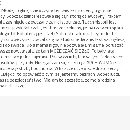
5
i? Młodej, pięknej dziewczyny ten wie, że mordercy nigdy nie
łędy. Sobczak zainteresowała się tą historią dziewczyny i faktem,
ała zaginięcie dziewczyny za nic istotnego. Takich historii jest
mi sie język Sobczak. Jest bardzo schludny, jasny i zawiera sporo
logii itd. Bohaterką jest Nela Soba, która kocha biegać. Jest
yna nowe życie. Dostała się na studia medyczne. Jest szczęśliwą
ści i do świata. Moja mama nigdy nie pozwalała mi samej poruszać
 Zawsze powtarzała, że tam MOŻE CZAIĆ SIĘ ZŁO. To były lata
 to miejsce pełne tajemnic. Raz w życiu byłam w tym Parku i wiem,
miłośników przyrody. Nie zgadzam się z teorią Z ARCHIWUM X iż tej
 Ta ocena jest zbyt pochopna. W książce oczywiście dużo rzeczy
ie. „Błękit” to opowieść o tym, że jesteśmy bezradni wobec ludzi.
nasze bezpieczeństwo. Miałam to szczęście, że moja rodzina
a nich liczyć…