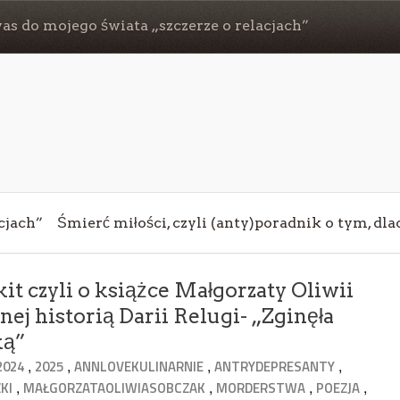
s do mojego świata „szczerze o relacjach”
cjach”
Śmierć miłości, czyli (anty)poradnik o tym, dl
it czyli o książce Małgorzaty Oliwii
ej historią Darii Relugi- „Zginęła
ką”
,
,
,
,
2024
2025
ANNLOVEKULINARNIE
ANTRYDEPRESANTY
,
,
,
,
KI
MAŁGORZATAOLIWIASOBCZAK
MORDERSTWA
POEZJA