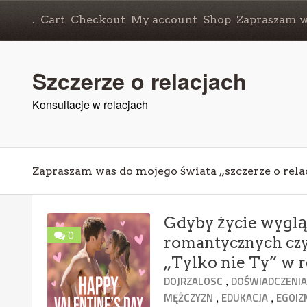
.
Cart
Checkout
My account
Shop
Zapraszam wa
Szczerze o relacjach
Konsultacje w relacjach
Zapraszam was do mojego świata „szczerze o rela
Gdyby życie wyglą
0
romantycznych czy
„Tylko nie Ty” w r
,
DOJRZALOSC
DOŚWIADCZENI
,
,
MĘŻCZYZN
EDUKACJA
EGOIZ