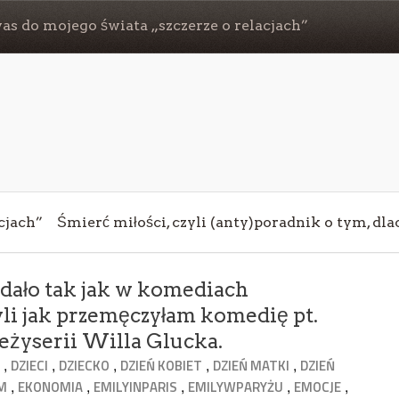
s do mojego świata „szczerze o relacjach”
cjach”
Śmierć miłości, czyli (anty)poradnik o tym, dl
dało tak jak w komediach
li jak przemęczyłam komedię pt.
eżyserii Willa Glucka.
,
,
,
,
,
A
DZIECI
DZIECKO
DZIEŃ KOBIET
DZIEŃ MATKI
DZIEŃ
,
,
,
,
,
M
EKONOMIA
EMILYINPARIS
EMILYWPARYŻU
EMOCJE