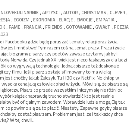
,
,
,
,
,
NNLOVEKULINARNIE
ARTYSCI
AUTOR
CHRISTMAS
CLEVER
,
,
,
,
,
,
RESJA
EGOIZM
EKONOMIA
ELACJE
EMOCJE
EMPATIA
,
,
,
,
,
,
OK
FAME
FRANCJA
FRIENDS
GOTOWANIE
GWAŁT
POEZJA
2023
ie i Facebooku gdzie będę poruszać tematy relacji oraz życia
tów jest mnóstwo!Tym razem coś na temat pracy. Praca i życie
tając biogramy pisarzy czy poetów zawsze czytamy jak byli
torię Norwida. Czy jednak XXI wiek jest nieco łaskawszy dla ludzi
e. Póki co wygrywają technologie. Jednak pisarze też doskonale
i czy filmu. Jeśli pisarz zostaje sfilmowany to ma wielką
m jest choćby Jakub Żulczyk. Tu HBO czy Netflix. No chłop w
wysoka cena jaką człowiek płaci w życiu. Mówi się, że pisarze są
iębiorczy. Pisarz to przede wszystkim i niczym się nie różni od
wybór książek naprawdę trudno stwierdzić kto jest realnie
musiałby być oficjalnym zawodem. Wprawdzie ludzie mogą Cię tak
em to powinno się za to płacić. Niestety. Zapewne gdyby pisarze
 chciałby zostać pisarzem. Problemem jest ,że i tak każdy chce
arką? W tej chwili…