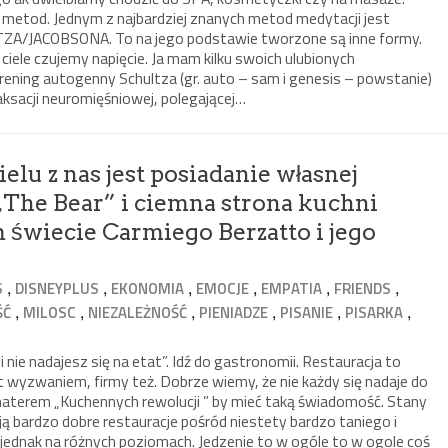
e metod. Jednym z najbardziej znanych metod medytacji jest
JACOBSONA. To na jego podstawie tworzone są inne formy.
iele czujemy napięcie. Ja mam kilku swoich ulubionych
Trening autogenny Schultza (gr. auto – sam i genesis – powstanie)
aksacji neuromięśniowej, polegającej…
elu z nas jest posiadanie własnej
l „The Bear” i ciemna strona kuchni
 świecie Carmiego Berzatto i jego
,
,
,
,
,
,
S
DISNEYPLUS
EKONOMIA
EMOCJE
EMPATIA
FRIENDS
,
,
,
,
,
,
ŚĆ
MILOSC
NIEZALEŻNOŚĆ
PIENIADZE
PISANIE
PISARKA
li nie nadajesz się na etat”. Idź do gastronomii. Restauracja to
st wyzwaniem, firmy też. Dobrze wiemy, że nie każdy się nadaje do
ohaterem „Kuchennych rewolucji ” by mieć taką świadomość. Stany
 bardzo dobre restauracje pośród niestety bardzo taniego i
 jednak na różnych poziomach. Jedzenie to w ogóle to w ogole coś