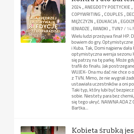
,
,
2024
ANEGDOTY POETYCKIE
,
,
COPYWRITING
COUPLES
DEC
,
,
MĘŻCZYZN
EDUKACJA
EGOIZ
,
,
/ 14
IENIADZE
RANDKI
TVN7
Wielu ludzi przeżywa finał HP. 
bowiem do gry. Optymistyczne j
i Kuba. Tak, Domi najpierw dała
optymistyczna wersja sezonu HP.
się patrzy na tę parkę. Może gdyb
trafili do finału. Jak postrze
WUJEK- Ona mu dać nie chce o on
z TVN. Mimo, że nie wygrali żadn
ustawiała uczestników a oni posł
Taki typ, który lubi być bezpiec
sobie. Niestety para bez chemii
się tego ukryć. NAIWNA ADA 
Bartka…
Kobieta śrubką jes