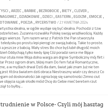
,
,
,
,
,
,
TYSCI
ARZEC
BARBIE
BEZROBOCIE
BIETY
CLEVER
,
,
,
,
,
,
ANAGOMEZ
DZIADKOWIE
DZIECI
EASTERN
EGOIZM
EMOCJE
,
,
/ 27 KWIETNIA 2024
OTOWANIE
POEZJA
RYCERSTWO
artystka idealna, w ogóle wydaje się być idealna. Pochodzi z tzw
odzeństwo. Zuzanna rozwaliła Polskę swoją wrażliwością. Każdy
 jego wiersze. Tym razem wraz z Patrick the Pan stworzyła
teledysku po prostu lepi pierogi ze swoją babcią. Takie to proste.
i a jeszcze z babcią. Mały stres Bo chce byś lubił długość moich
zień Oddychają tylko kiedy śpię Cóż poradzi serce me Bijące
nur otula mnie Moja dolna warga ani drgnie Symboliczny mój flirt i
 żar Przez ogrom dram, bliżej mam Do fem fatal Romantyczne,
ne, a w myślach drwal Dziś dla dam, świat jaki znam Już nie ten
ą jest Która światem dziś obraca Niestraszny wiatr czy deszcz Co
gam od doskonałości Jak ognia boję się samotności Zimno ciut
we objęcia są jak słodki miód Chcę do Ciebie mieć beretem rzut
wziął to byłby…
zatrudnienie w Polsce- Czyli mój hasztag