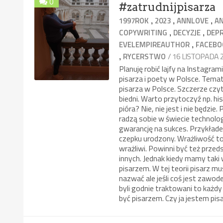
0
#zatrudnijpisarza
,
,
,
1997ROK
2023
ANNLOVE
A
,
,
COPYWRITING
DECYZJE
DEP
,
EVELEMPIREAUTHOR
FACEBO
,
/ 16 LISTOPADA 
RYCERSTWO
Planuję robić lajfy na Instagram
pisarza i poety w Polsce. Tema
pisarza w Polsce. Szczerze czy
biedni. Warto przytoczyź np. his
pióra? Nie, nie jest i nie będzi
radzą sobie w świecie technologi
gwarancję na sukces. Przykłade
czepku urodzony. Wrażliwość to 
wrażliwi. Powinni być też przeds
innych. Jednak kiedy mamy taki 
pisarzem. W tej teorii pisarz 
nazwać ale jeśli coś jest zawod
byli godnie traktowani to każdy
być pisarzem. Czy ja jestem pis