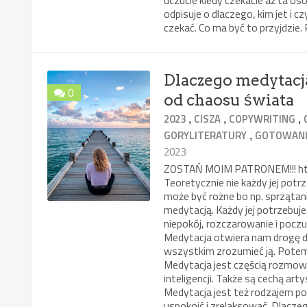
uczucie kiedy czekacie aż ta o
odpisuje o dlaczego, kim jet i c
czekać. Co ma być to przyjdzi
Dlaczego medytacja
0
od chaosu świata
,
,
,
2023
CISZA
COPYWRITING
,
GORYLITERATURY
GOTOWANI
2023
ZOSTAŃ MOIM PATRONEM!!! https
Teoretycznie nie każdy jej pot
może być rożne bo np. sprzątan
medytacją. Każdy jej potrzebuje
niepokój, rozczarowanie i poczu
Medytacja otwiera nam drogę d
wszystkim zrozumieć ją. Potem 
Medytacja jest częścią rozmowy
inteligencji. Także są cechą ar
Medytacja jest też rodzajem po
uspokoić i zrelaksować. Dlacze