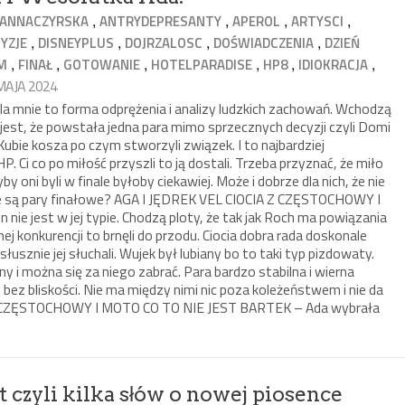
,
,
,
,
ANNACZYRSKA
ANTRYDEPRESANTY
APEROL
ARTYSCI
,
,
,
,
YZJE
DISNEYPLUS
DOJRZALOSC
DOŚWIADCZENIA
DZIEŃ
,
,
,
,
,
,
M
FINAŁ
GOTOWANIE
HOTELPARADISE
HP8
IDIOKRACJA
 MAJA 2024
Dla mnie to forma odprężenia i analizy ludzkich zachowań. Wchodzą
est, że powstała jedna para mimo sprzecznych decyzji czyli Domi
 Kubie kosza po czym stworzyli związek. I to najbardziej
 Ci co po miłość przyszli to ją dostali. Trzeba przyznać, że miło
y oni byli w finale byłoby ciekawiej. Może i dobrze dla nich, że nie
gane są pary finałowe? AGA I JĘDREK VEL CIOCIA Z CZĘSTOCHOWY I
 nie jest w jej typie. Chodzą ploty, że tak jak Roch ma powiązania
ej konkurencji to brnęli do przodu. Ciocia dobra rada doskonale
usznie jej słuchali. Wujek był lubiany bo to taki typ pizdowaty.
zny i można się za niego zabrać. Para bardzo stabilna i wierna
, bez bliskości. Nie ma między nimi nic poza koleżeństwem i nie da
Z CZĘSTOCHOWY I MOTO CO TO NIE JEST BARTEK – Ada wybrała
t czyli kilka słów o nowej piosence