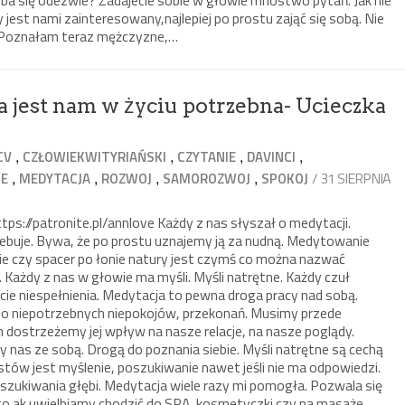
soba się odezwie? Zadajecie sobie w głowie mnóstwo pytań. Jak nie
zy jest nami zainteresowany,najlepiej po prostu zająć się sobą. Nie
e. Poznałam teraz mężczyzne,…
 jest nam w życiu potrzebna- Ucieczka
,
,
,
,
CV
CZŁOWIEKWITYRIAŃSKI
CZYTANIE
DAVINCI
,
,
,
,
/ 31 SIERPNIA
E
MEDYTACJA
ROZWOJ
SAMOROZWOJ
SPOKOJ
://patronite.pl/annlove Każdy z nas słyszał o medytacji.
rzebuje. Bywa, że po prostu uznajemy ją za nudną. Medytowanie
ie czy spacer po łonie natury jest czymś co można nazwać
. Każdy z nas w głowie ma myśli. Myśli natrętne. Każdy czuł
cie niespełnienia. Medytacja to pewna droga pracy nad sobą.
o niepotrzebnych niepokojów, przekonań. Musimy przede
dostrzeżemy jej wpływ na nasze relacje, na nasze poglądy.
 nas ze sobą. Drogą do poznania siebie. Myśli natrętne są cechą
tystów jest myślenie, poszukiwanie nawet jeśli nie ma odpowiedzi.
szukiwania głębi. Medytacja wiele razy mi pomogła. Pozwala się
go ak uwielbiamy chodzić do SPA, kosmetyczki czy na masaże.