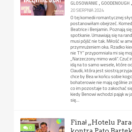
,
GLOSOWANIE
GOODENOUGH
20 SIERPNIA 2024
O tej komedii romantycznej sł
postanowiłam obejrzeć. Komedi
Beatrice i Benjamin. Poznają się
spotkanie. Umawiają się na rand
musi pójść nie tak. Miłość w 
przymrużeniem oka. Rzadko kied
nie TY” przypomniała mi się mo
„Narzeczony mimo woli”. Czuć in
idą na to samo wesele, które odb
Claudii, która jest siostrą przy
chce by Bea w końcu sobie kogoś
bohaterowie nie mają ogólnie z
co im pozostaje to zakochać się
kiedy Benowi wchodzi pająk w ja
się…
Finał „Hotelu Para
0
kontra Pato Barte