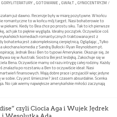
,
,
,
,
/
GORYLITERATURY
GOTOWANIE
GWAŁT
GYNOCENTRYZM
yszałam już dawno. Recenzje były w miarę pozytywne. W końcu
e romantyczne to w końcu mój target. Nasi bohaterowie to
 w piekarni. Kiedy to Bea chce po prostu siku. Tak to ich pierwsze
kę, ach jak to pięknie wygląda. Idealny początek. Oczywiście coś
amerykańskich komediach romantycznych traktowana jest z
y bohaterka jest zakompleksioną cierpiętnicą. Oglądając „Tylko
ja ukochana komedia z Sandrą Bullock i Ryan Reynoldsem pt.
spirację. Jednak Bea i Ben to typowi Amerykanie. Okazuje się, że
ywa się w Australii. Siostra Bei jest lesbijką. Zakochuje się w
jaciela Bena. Oczywiście mamy od razu intrygę całej rodziny. Każdy
 znalazła po rozstaniu a Ben to oczywiście ideał. Nasi
martwień finansowych. Mają dobre prace i przyjaciół więc jedyne
 w sobie. Czy jest śmiesznie? Jest czasem absurdalnie. Scenka
ja. No i jak wiemy największe amerykańskie miłości zaczynają
dise” czyli Ciocia Aga i Wujek Jędrek
k i Wesolutka Ada.