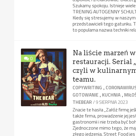
Szukamy spokoju. Istnieje wiel
TRENING AUTOGENNY SCHULTZA/
Kiedy się stresujemy w naszym c
przedstawicieli tego gatunku. 
to popularna nazwa techniki rel
Na liście marzeń wi
0
restauracji. Seria
czyli w kulinarnym
teamu.
,
COPYWRITING
CORONAWIRU
,
,
GOTOWANIE
KUCHNIA
MIŁO
/ 9 SIERPNIA 2023
THEBEAR
Znacie te hasła „Załóż firmę jeś
także firma, prowadzenie jej je
gastronomii i nie trzeba być b
Zjednoczone mimo tego, że mają
złego jedzenia. Street Food jes