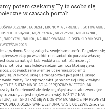
amy potem czekamy Ty ta osoba się
połeczne w czasach portali
,
,
,
,
,
DOŚWIADCZENIA
EGOIZM
EKONOMIA
FRIENDS
GOTOWANIE
,
,
,
,
,
CIUSZEK
KSIĄŻKA
MĘŻCZYZNA
MEZCZYZNI
MIGOTANIA
,
,
,
,
,
Y
NARCYZM
NAUKA
NAUKAPŁYWANIA
PIOSENKI O MIŁOŚCI
10 WRZEŚNIA 2023
siedzą w domu. Siedzą zaklęci w swojej samotności. Pogodzeie się
 pierwszy etap po wszelkich rozstaniach do poczucia własnej
e jest dużo samotnych ludzi wokół a samotność może być
samotności masz kolebkę nadziei, że może ktoś się zjawi…
yś coś. Z doświadczenia wiem,że ludzie mają problem z
cy są. W skrócie: Biorę Cię takiego/taką jaką jesteś. Biorąc
wady i zalety. Dostajemy pakiet. Ja najbardziej lubię w związku
osoby: CO DZIŚ JEMY NA OBIAD JAK SPĘDZIMY WIECZÓR JAK
 życia. Codzienność ale kiedy kogoś pytasz o takie zwyczajne
ny to znaczy, że jest między wami więź. KAŻDY Z NAS
ZTUKĄ JEST SPOTKAĆ SIĘ W DOBRYM MOMENCIE. NA PEWNYM
YCIOWEGO. OCZEKIWANIE CZY ON/ONA SIĘ ODEZWIE Znacie to