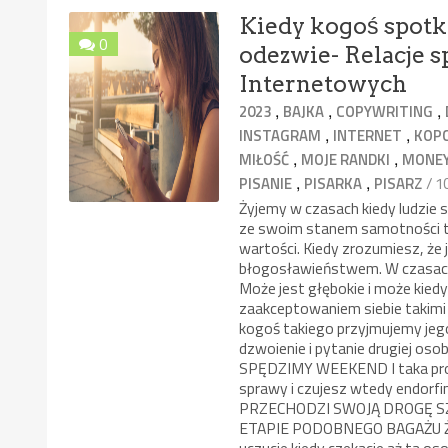
Kiedy kogoś spotk
0
odezwie- Relacje s
Internetowych
,
,
,
2023
BAJKA
COPYWRITING
,
,
INSTAGRAM
INTERNET
KOP
,
,
MIŁOŚĆ
MOJE RANDKI
MONE
,
,
/ 
PISANIE
PISARKA
PISARZ
Żyjemy w czasach kiedy ludzie 
ze swoim stanem samotności to
wartości. Kiedy zrozumiesz, ż
błogosławieństwem. W czasach 
Może jest głębokie i może kied
zaakceptowaniem siebie takimi ja
kogoś takiego przyjmujemy jego 
dzwoienie i pytanie drugiej 
SPĘDZIMY WEEKEND I taka proza
sprawy i czujesz wtedy endorfi
PRZECHODZI SWOJĄ DROGĘ S
ETAPIE PODOBNEGO BAGAŻU Ż