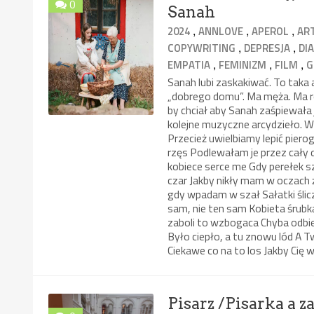
0
Sanah
,
,
,
2024
ANNLOVE
APEROL
AR
,
,
COPYWRITING
DEPRESJA
DI
,
,
,
EMPATIA
FEMINIZM
FILM
G
Sanah lubi zaskakiwać. To taka 
„dobrego domu”. Ma męża. Ma r
by chciał aby Sanah zaśpiewała
kolejne muzyczne arcydzieło. W 
Przecież uwielbiamy lepić pierog
rzęs Podlewałam je przez cały d
kobiece serce me Gdy perełek sz
czar Jakby nikły mam w oczach
gdy wpadam w szał Sałatki ślicz
sam, nie ten sam Kobieta śrubk
zaboli to wzbogaca Chyba odbie
Było ciepło, a tu znowu lód A T
Ciekawe co na to los Jakby Cię 
Pisarz /Pisarka a 