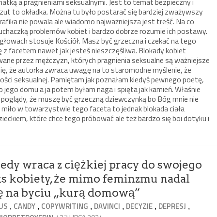
matką a pragnieniami seksualnymi. Jest to temat bezpieczny i
zut to okładka. Można tu było postarać się bardziej zważywszy
rafika nie powala ale wiadomo najważniejsza jest treść. Na co
uchaczką problemów kobiet i bardzo dobrze rozumie ich postawy.
 głowach stosuje Kościół. Masz być grzeczna i czekać na tego
się z facetem nawet jak jesteś nieszczęśliwa. Blokady kobiet
wane przez mężczyzn, których pragnienia seksualne są ważniejsze
się, że autorka zwraca uwagę na to staromodne myślenie, że
ności seksualnej. Pamiętam jak poznałam kiedyś pewnego poetę,
o jego domu a ja potem byłam naga i spięta jak kamień. Właśnie
 poglądy, że muszę być grzeczną dziewczynką bo Bóg mnie nie
ę miło w towarzystwie tego faceta to jednak blokada ciała
eckiem, które chce tego próbować ale też bardzo się boi dotyku i
iedy wraca z ciężkiej pracy do swojego
ks kobiety, że mimo feminzmu nadal
się na byciu „kurą domową”
,
,
,
,
,
,
US
CANDY
COPYWRITING
DAVINCI
DECYZJE
DEPRESJ