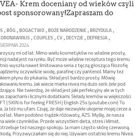
IVEA- Krem doceniany od wieków czyli
t post sponsorowany!Zapraszam do
,
,
,
,
,
ES
BÓG
BOGACTWO
BOŻE NARODZENIE
BRZYDULA
,
,
,
,
,
CORONAWIRUS
COUPLES
CV
DECYZJE
DEPRESJA
 SIERPNIA 2024
arzyszy mi od lat. Mimo wielu kosmetyków no właśnie prosty,
cji nadal jest na rynku. Być może właśnie receptura tego kremu
tnio wyszła nawet limitowana seria z tęczą głosząca filozofię
najdziemy oczywiście wodę, parafinę czy pantenol. Mamy też
nikiem płynu do płukania. Skład jest bardzo prosty. Mówię
owaniu kremu. Jak wiecie marka nivea ma dużo serii: żele pod
ające. Nie twierdzę, że skład jest jaki perfekcyjny ale w tych
as zapachami i licznymi dodatkami. Składy kremów w większości
T | SKIN is for feeling FRESH | English 25s (youtube.com) To
. Ja też mu ufam. Czuję, że daje niezwykłe ukojenie mojej cerze a
od lat. Mam podobno trądzik różowaty, AZS. Myślę, że nasza
na wiele czynników. Przede wszystkim dieta, stres i klimat.
otrzebuje też naszego spokoju. Ja mam często skórę czerwoną.
zkodą. Przyzwyczaiłam się do niej. Używam ostatnio kremu Nivea