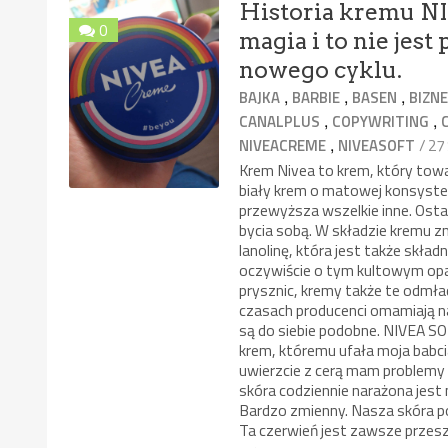
Historia kremu N
0
magia i to nie jes
nowego cyklu.
,
,
,
BAJKA
BARBIE
BASEN
BIZN
,
,
CANALPLUS
COPYWRITING
,
/ 27
NIVEACREME
NIVEASOFT
Krem Nivea to krem, który tow
biały krem o matowej konsysten
przewyższa wszelkie inne. Osta
bycia sobą. W składzie kremu z
lanolinę, która jest także skład
oczywiście o tym kultowym opak
prysznic, kremy także te odmładz
czasach producenci omamiają n
są do siebie podobne. NIVEA SOF
krem, któremu ufała moja babcia
uwierzcie z cerą mam problemy 
skóra codziennie narażona jest 
Bardzo zmienny. Nasza skóra p
Ta czerwień jest zawsze przes