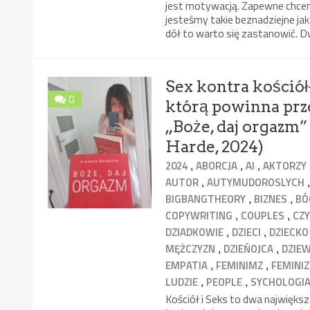
jest motywacją. Zapewne chcemy
jesteśmy takie beznadziejne jak 
dół to warto się zastanowić. D
Sex kontra kościół-
0
którą powinna prze
„Boże, daj orgaz
Harde, 2024)
,
,
,
2024
ABORCJA
AI
AKTORZY
,
AUTOR
AUTYMUDOROSLYCH
,
,
BIGBANGTHEORY
BIZNES
BÓ
,
,
COPYWRITING
COUPLES
CZY
,
,
DZIADKOWIE
DZIECI
DZIECKO
,
,
MĘŻCZYZN
DZIEŃOJCA
DZIE
,
,
EMPATIA
FEMINIMZ
FEMINI
,
,
LUDZIE
PEOPLE
SYCHOLOGI
Kościół i Seks to dwa najwięks