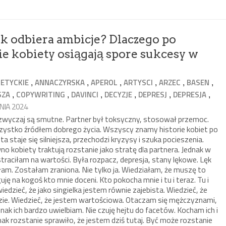
ek odbiera ambicje? Dlaczego po
e kobiety osiągają spore sukcesy w
,
,
,
,
,
,
ETYCKIE
ANNACZYRSKA
APEROL
ARTYSCI
ARZEC
BASEN
,
,
,
,
,
,
SZA
COPYWRITING
DAVINCI
DECYZJE
DEPRESJ
DEPRESJA
PNIA 2024
azwyczaj są smutne. Partner był toksyczny, stosował przemoc.
ystko źródłem dobrego życia. Wszyscy znamy historie kobiet po
a staje się silniejsza, przechodzi kryzysy i szuka pocieszenia.
o kobiety traktują rozstanie jako stratę dla partnera. Jednak w
raciłam na wartości. Była rozpacz, depresja, stany lękowe. Lęk
am. Zostałam zraniona. Nie tylko ja. Wiedziałam, że muszę to
ję na kogoś kto mnie doceni. Kto pokocha mnie i tu i teraz. Tu i
iedzieć, że jako singielka jestem równie zajebista. Wiedzieć, że
ędzie. Wiedzieć, że jestem wartościowa. Otaczam się mężczyznami,
ak ich bardzo uwielbiam. Nie czuję hejtu do facetów. Kocham ich i
ak rozstanie sprawiło, że jestem dziś tutaj. Być może rozstanie