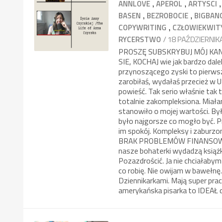
,
,
ANNLOVE
APEROL
ARTYSCI
,
,
BASEN
BEZROBOCIE
BIGBAN
,
COPYWRITING
CZŁOWIEKWIT
/ 18 PAŹDZIERNIK
RYCERSTWO
PROSZĘ SUBSKRYBUJ MÓJ KANAŁ! 
SIE, KOCHAJ wie jak bardzo dale
przynoszącego zyski to pierwszy
zarobiłaś, wydałaś przecież w 
powieść. Tak serio właśnie ta
totalnie zakompleksiona. Miałam
stanowiło o mojej wartości. Był
było najgorsze co mogło być. Pr
im spokój. Kompleksy i zaburzo
BRAK PROBLEMÓW FINANSOWYCH 
nasze bohaterki wydadzą książki
Pozazdrościć. Ja nie chciałabym
co robię. Nie owijam w bawełnę
Dziennikarkami. Mają super prac
amerykańska pisarka to IDEAŁ d