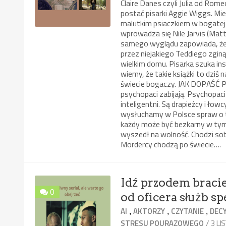
Claire Danes czyli Julia od Rome
postać pisarki Aggie Wiggs. Mi
malutkim psiaczkiem w bogatej d
wprowadza się Nile Jarvis (Matt
samego wyglądu zapowiada, że 
przez niejakiego Teddiego zginą
wielkim domu. Pisarka szuka in
wiemy, że takie książki to dziś
świecie bogaczy. JAK DOPAŚĆ P
psychopaci zabijają. Psychopaci t
inteligentni. Są drapieżcy i łow
wysłuchamy w Polsce spraw o 
każdy może być bezkarny w tym k
wyszedł na wolność. Chodzi sob
Mordercy chodzą po świecie….
Idź przodem bracie
0
od oficera służb sp
,
,
,
AI
AKTORZY
CZYTANIE
DECY
/ 3 L
STRESU POURAZOWEGO