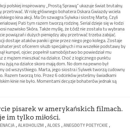
kcji polskiej inspirowany „Prostą Sprawą” ukazuje świat brutalny.
y przetrwać. W rolę głównego bohatera Oskara Gwiazdy wciela
lskiego kina akcji. Ma On szwagra Sylwka i siostrę Martę. Czyli
erialowej Pati tym razem tworzą rodzinę. Serial dzieje się w łodzi
osi nazwisko Skóra. Także myślę, że Łódź nie została tu wybrana
e powiązań i dużych pieniędzy aby przetrwać trzeba zabijać.
i dostaje ataków paniki i ginie przez niego jego kolega. Zostaje
bohater jest oficerem służb specjalnych i ma wszelkie podstawy by
inął kumpel, ojciec popełnił samobójstwo bo powiedział mu
az z mężem mieszkać na działce. Choć z logicznego punktu
emu żyją na działce skoro mają dom. No dom na pewno był
iony od wszystkiego. Marta, jego siostra i Sylwek tworzą cudowny
o. Razem tworzą trio. Przez 6 odcinków jesteśmy świadkami
olskim kinie nie było. Momentami decyzje bohaterów jednak są
cie pisarek w amerykańskich filmach.
e im tylko miłości.
,
,
,
,
IENACJA
ALKOHOLIZM
ALOES
ANEGDOTY POETYCKIE