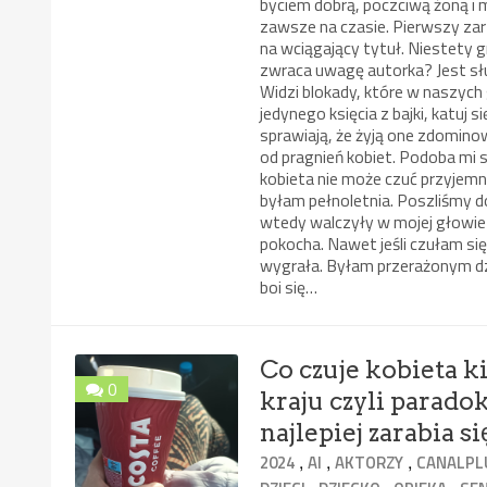
byciem dobrą, poczciwą żoną i 
zawsze na czasie. Pierwszy zar
na wciągający tytuł. Niestety g
zwraca uwagę autorka? Jest sł
Widzi blokady, które w naszych
jedynego księcia z bajki, katuj 
sprawiają, że żyją one zdomino
od pragnień kobiet. Podoba mi 
kobieta nie może czuć przyjem
byłam pełnoletnia. Poszliśmy d
wtedy walczyły w mojej głowie
pokocha. Nawet jeśli czułam si
wygrała. Byłam przerażonym dzi
boi się…
Co czuje kobieta k
0
kraju czyli parado
najlepiej zarabia 
,
,
,
2024
AI
AKTORZY
CANALPL