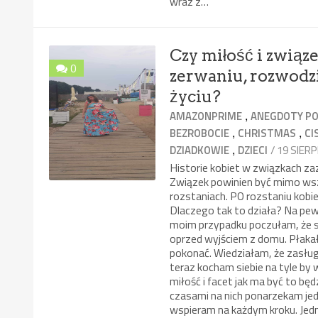
wraz z…
Czy miłość i związ
0
zerwaniu, rozwodzi
życiu?
,
AMAZONPRIME
ANEGDOTY PO
,
,
BEZROBOCIE
CHRISTMAS
CI
,
/ 19 SIER
DZIADKOWIE
DZIECI
Historie kobiet w związkach z
Związek powinien być mimo wsz
rozstaniach. PO rozstaniu kobiet
Dlaczego tak to działa? Na pewn
moim przypadku poczułam, że st
oprzed wyjściem z domu. Płakał
pokonać. Wiedziałam, że zasługu
teraz kocham siebie na tyle by w
miłość i facet jak ma być to b
czasami na nich ponarzekam jedn
wspieram na każdym kroku. Jedn