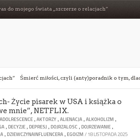
s do mojego świata „szczerze o relacjach”
cjach”
Śmierć miłości, czyli (anty)poradnik o tym, dl
ch- Życie pisarek w USA i książka o
 we mnie”, NETFLIX.
,
,
,
,
ADOLRESCENCE
AKTORZY
ALIENACJA
ALKOHOLIZM
,
,
,
,
,
GA
DECYZJE
DEPRESJ
DOJRZALOSC
DOJRZEWANIE
,
,
/ 18 LISTOPADA 2025
CA
DZIEWCZYNAINFLUENCERA
EGOIZM