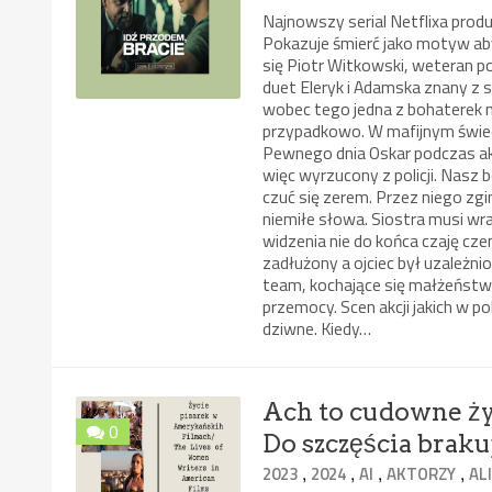
Najnowszy serial Netflixa produ
Pokazuje śmierć jako motyw ab
się Piotr Witkowski, weteran po
duet Eleryk i Adamska znany z s
wobec tego jedna z bohaterek n
przypadkowo. W mafijnym świeci
Pewnego dnia Oskar podczas akcj
więc wyrzucony z policji. Nasz 
czuć się zerem. Przez niego zg
niemiłe słowa. Siostra musi wr
widzenia nie do końca czaję cz
zadłużony a ojciec był uzależn
team, kochające się małżeństw
przemocy. Scen akcji jakich w p
dziwne. Kiedy…
Ach to cudowne ży
0
Do szczęścia brakuj
,
,
,
,
2023
2024
AI
AKTORZY
AL