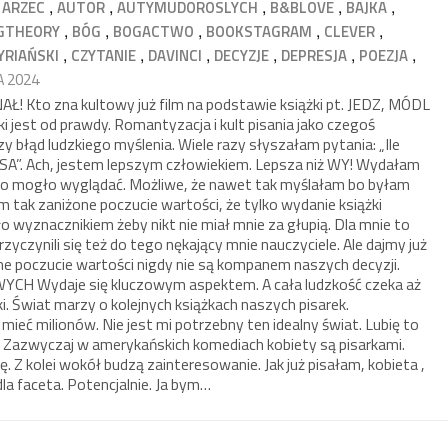
,
,
,
,
,
,
ARZEC
AUTOR
AUTYMUDOROSLYCH
B&BLOVE
BAJKA
,
,
,
,
,
GTHEORY
BÓG
BOGACTWO
BOOKSTAGRAM
CLEVER
,
,
,
,
,
,
YRIAŃSKI
CZYTANIE
DAVINCI
DECYZJE
DEPRESJA
POEZJA
A 2024
Kto zna kultowy już film na podstawie książki pt. JEDZ, MÓDL
ki jest od prawdy. Romantyzacja i kult pisania jako czegoś
 błąd ludzkiego myślenia. Wiele razy słyszałam pytania: „Ile
USA”. Ach, jestem lepszym człowiekiem. Lepsza niż WY! Wydałam
k to mogło wyglądać. Możliwe, że nawet tak myślałam bo byłam
 tak zaniżone poczucie wartości, że tylko wydanie książki
o wyznacznikiem żeby nikt nie miał mnie za głupią. Dla mnie to
zyczynili się też do tego nękający mnie nauczyciele. Ale dajmy już
ne poczucie wartości nigdy nie są kompanem naszych decyzji.
Wydaje się kluczowym aspektem. A cała ludzkość czeka aż
. Świat marzy o kolejnych książkach naszych pisarek.
 mieć milionów. Nie jest mi potrzebny ten idealny świat. Lubię to
. Zazwyczaj w amerykańskich komediach kobiety są pisarkami.
ę. Z kolei wokół budzą zainteresowanie. Jak już pisałam, kobieta ,
la faceta. Potencjalnie. Ja bym…