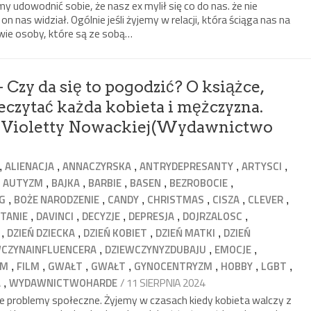
 udowodnić sobie, że nasz ex mylił się co do nas. że nie
on nas widział. Ogólnie jeśli żyjemy w relacji, która ściąga nas na
wie osoby, które są ze sobą…
 Czy da się to pogodzić? O książce,
czytać każda kobieta i mężczyzna.
m” Violetty Nowackiej(Wydawnictwo
,
,
,
,
,
ALIENACJA
ANNACZYRSKA
ANTRYDEPRESANTY
ARTYSCI
,
,
,
,
,
,
AUTYZM
BAJKA
BARBIE
BASEN
BEZROBOCIE
,
,
,
,
,
,
G
BOŻE NARODZENIE
CANDY
CHRISTMAS
CISZA
CLEVER
,
,
,
,
,
TANIE
DAVINCI
DECYZJE
DEPRESJA
DOJRZALOSC
,
,
,
,
DZIEŃ DZIECKA
DZIEŃ KOBIET
DZIEŃ MATKI
DZIEŃ
,
,
,
WCZYNAINFLUENCERA
DZIEWCZYNYZDUBAJU
EMOCJE
,
,
,
,
,
,
,
ZM
FILM
GWAŁT
GWAŁT
GYNOCENTRYZM
HOBBY
LGBT
,
/ 11 SIERPNIA 2024
A
WYDAWNICTWOHARDE
ze problemy społeczne. Żyjemy w czasach kiedy kobieta walczy z