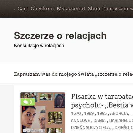
.
Cart
Checkout
My account
Shop
Zapraszam wa
Szczerze o relacjach
Konsultacje w relacjach
Zapraszam was do mojego świata „szczerze o rela
Pisarka w tarapata
0
psycholu- „Bestia
,
,
,
,
1670
1989
1995
ABORCJA,
,
,
ANNLOVE
DANIA
DARIARELU
,
DZIEŃNAUCZYCIELA,
DZIEŃOJ