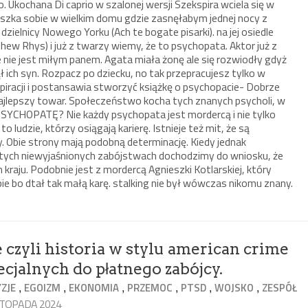
o. Ukochana Di caprio w szalonej wersji Szekspira wciela się w
eszka sobie w wielkim domu gdzie zasnęłabym jednej nocy z
zielnicy Nowego Yorku (Ach te bogate pisarki). na jej osiedle
hew Rhys) i już z twarzy wiemy, że to psychopata. Aktor już z
nie jest miłym panem. Agata miała żonę ale się rozwiodły gdyż
ł ich syn. Rozpacz po dziecku, no tak przepracujesz tylko w
spiracji i postansawia stworzyć książkę o psychopacie- Dobrze
 najlepszy towar. Społeczeństwo kocha tych znanych psycholi, w
SYCHOPATĘ? Nie każdy psychopata jest mordercą i nie tylko
o ludzie, którzy osiągają karierę. Istnieje też mit, że są
cy. Obie strony mają podobną determinację. Kiedy jednak
tych niewyjaśnionych zabójstwach dochodzimy do wniosku, że
raju. Podobnie jest z mordercą Agnieszki Kotlarskiej, który
ie bo dtał tak małą karę. stalking nie był wówczas nikomu znany.
 czyli historia w stylu american crime
ecjalnych do płatnego zabójcy.
,
,
,
,
,
,
ZJE
EGOIZM
EKONOMIA
PRZEMOC
PTSD
WOJSKO
ZESPÓŁ
ISTOPADA 2024