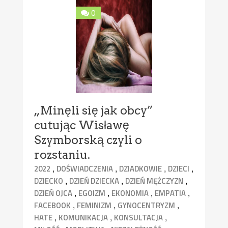
0
„Minęli się jak obcy”
cutując Wisławę
Szymborską czyli o
rozstaniu.
,
,
,
,
2022
DOŚWIADCZENIA
DZIADKOWIE
DZIECI
,
,
,
DZIECKO
DZIEŃ DZIECKA
DZIEŃ MĘŻCZYZN
,
,
,
,
DZIEŃ OJCA
EGOIZM
EKONOMIA
EMPATIA
,
,
,
FACEBOOK
FEMINIZM
GYNOCENTRYZM
,
,
,
HATE
KOMUNIKACJA
KONSULTACJA