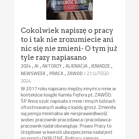
Cokolwiek napiszę o pracy
to i tak nie zrozumiecie ani
nic się nie zmieni- O tym już
tyle razy napiasano
,
,
,
,
,
2024
AI
AKTORZY
ALIENACJA
IENIADZE
,
,
/ 27 LUTEGO
NEWSWEEK
PRACA
ZAWOD
2024
W 2017 roku napisano między innymi o mnie w
kontekście książki Kamila Fejfera pt. ZAWÓD.
ŚP Anna szulc napisała o mnie i innych ludziach
sfrustrowanych walką o każdy grosz. Zmieniła
się pensja minimalna ale niesprawiedliwość
wobec pracownik-pracodawca i pracodawca-
pracownik nadal obowiążuje. Prawo Pracy to
Urzędowe w kwestii ubezpieczenia nadal jest
po prostu OKRUTNE. Politycy zajmują