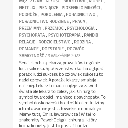
,
,
,
,
MĘŻCZYZNA
MIŁOŚĆ
MODLITWA
MONEY
,
,
,
NETFLIX
PIENIĄDZE
PIOSENKI O MIŁOŚCI
,
,
,
PODRÓŻE
POKOLENIA
PORADNICTWO
,
,
PORADNICTWO RODZINNE
PRACA
,
,
,
PRZEMIANY
PRZEMOC
PSYCHOLOGIA
,
,
,
PSYCHOPATA
PSYCHOTERAPIA
RANDKI
,
,
,
RELACJE
RODZICIELSTWO
RODZINA
,
,
,
ROMANCE
ROZSTANIE
ROZWÓD
/ 9 WRZEŚNIA 2022
SAMOTNOŚĆ
Seriale kochają lekarzy, prawników i ogólnie
ludzi sukcesu. Społeczeństwo kocha oglądać
porażki ludzi sukcesu bo człowiek sukcesu to
nadal człowiek. A porażki lekarzy smakują
najlepiej. Lekarz to nadal najlepszy zawód
świata ale lekarz to zależy jaki. Chirurg to
symbol twardości , ma nieco z psychopaty. To
symbol doskonałości bo ktoś kto kroi ludzi by
ich ratować nie jest człowiekiem normalnym.
Mamy tutaj Emila Jaworowicza ( W tej roli
znakomity Paweł Deląg) , chirurga , który
kocha kobiety. Jest to postać bardzo