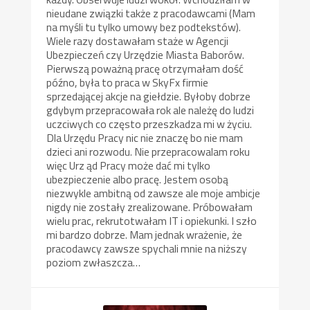
nieudane związki także z pracodawcami (Mam
na myśli tu tylko umowy bez podtekstów).
Wiele razy dostawałam staże w Agencji
Ubezpieczeń czy Urzędzie Miasta Baborów.
Pierwszą poważną pracę otrzymałam dość
późno, była to praca w SkyFx firmie
sprzedającej akcje na giełdzie. Byłoby dobrze
gdybym przepracowała rok ale należę do ludzi
uczciwych co często przeszkadza mi w życiu.
Dla Urzędu Pracy nic nie znaczę bo nie mam
dzieci ani rozwodu. Nie przepracowalam roku
więc Urz ąd Pracy może dać mi tylko
ubezpieczenie albo pracę. Jestem osobą
niezwykle ambitną od zawsze ale moje ambicje
nigdy nie zostały zrealizowane. Próbowałam
wielu prac, rekrutotwałam IT i opiekunki. I szło
mi bardzo dobrze. Mam jednak wrażenie, że
pracodawcy zawsze spychali mnie na niższy
poziom zwłaszcza…