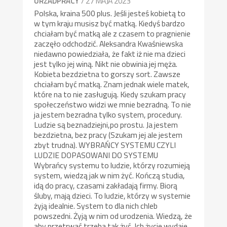
/ 27 MAJA 2023
URZADPRACY
Polska, kraina 500 plus. Jeśli jesteś kobietą to
w tym kraju musisz być matką. Kiedyś bardzo
chciałam być matką ale z czasem to pragnienie
zaczęło odchodzić. Aleksandra Kwaśniewska
niedawno powiedziała, że fakt iż nie ma dzieci
jest tylko jej winą. Nikt nie obwinia jej męża.
Kobieta bezdzietna to gorszy sort. Zawsze
chciałam być matką. Znam jednak wiele matek,
które na to nie zasługują. Kiedy szukam pracy
społeczeństwo widzi we mnie bezradną. To nie
ja jestem bezradna tylko system, procedury.
Ludzie są beznadziejni,po prostu. Ja jestem
bezdzietna, bez pracy (Szukam jej ale jestem
zbyt trudna). WYBRAŃCY SYSTEMU CZYLI
LUDZIE DOPASOWANI DO SYSTEMU
Wybrańcy systemu to ludzie, którzy rozumieją
system, wiedzą jak w nim żyć. Kończą studia,
idą do pracy, czasami zakładają firmy. Biorą
śluby, mają dzieci. To ludzie, którzy w systemie
żyją idealnie. System to dla nich chleb
powszedni. Żyją w nim od urodzenia. Wiedzą, że
aby przetrwać trzeba tak żyć. Ich życie wydaje