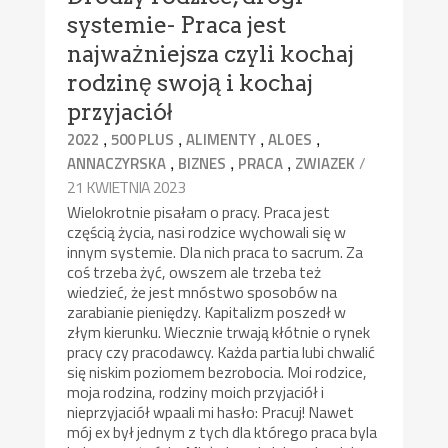
systemie- Praca jest
najważniejsza czyli kochaj
rodzinę swoją i kochaj
przyjaciół
,
,
,
,
2022
500 PLUS
ALIMENTY
ALOES
,
,
,
/
ANNACZYRSKA
BIZNES
PRACA
ZWIAZEK
21 KWIETNIA 2023
Wielokrotnie pisałam o pracy. Praca jest
częścią życia, nasi rodzice wychowali się w
innym systemie. Dla nich praca to sacrum. Za
coś trzeba żyć, owszem ale trzeba też
wiedzieć, że jest mnóstwo sposobów na
zarabianie pieniędzy. Kapitalizm poszedł w
złym kierunku. Wiecznie trwają kłótnie o rynek
pracy czy pracodawcy. Każda partia lubi chwalić
się niskim poziomem bezrobocia. Moi rodzice,
moja rodzina, rodziny moich przyjaciół i
nieprzyjaciół wpaali mi hasło: Pracuj! Nawet
mój ex był jednym z tych dla którego praca byla