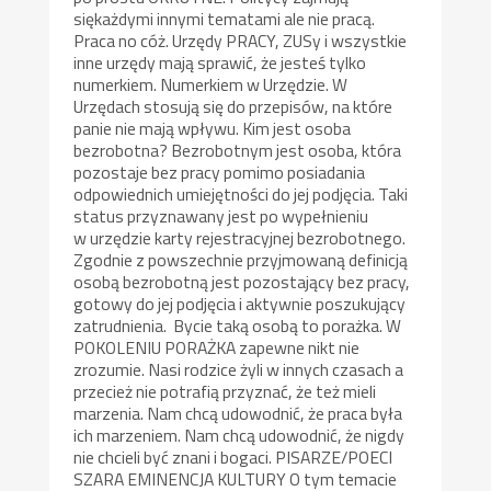
siękażdymi innymi tematami ale nie pracą.
Praca no cóż. Urzędy PRACY, ZUSy i wszystkie
inne urzędy mają sprawić, że jesteś tylko
numerkiem. Numerkiem w Urzędzie. W
Urzędach stosują się do przepisów, na które
panie nie mają wpływu. Kim jest osoba
bezrobotna? Bezrobotnym jest osoba, która
pozostaje bez pracy pomimo posiadania
odpowiednich umiejętności do jej podjęcia. Taki
status przyznawany jest po wypełnieniu
w urzędzie karty rejestracyjnej bezrobotnego.
Zgodnie z powszechnie przyjmowaną definicją
osobą bezrobotną jest pozostający bez pracy,
gotowy do jej podjęcia i aktywnie poszukujący
zatrudnienia. Bycie taką osobą to porażka. W
POKOLENIU PORAŻKA zapewne nikt nie
zrozumie. Nasi rodzice żyli w innych czasach a
przecież nie potrafią przyznać, że też mieli
marzenia. Nam chcą udowodnić, że praca była
ich marzeniem. Nam chcą udowodnić, że nigdy
nie chcieli być znani i bogaci. PISARZE/POECI
SZARA EMINENCJA KULTURY O tym temacie