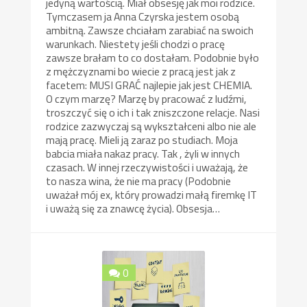
jedyną wartością. Miał obsesję jak moi rodzice.
Tymczasem ja Anna Czyrska jestem osobą
ambitną. Zawsze chciałam zarabiać na swoich
warunkach. Niestety jeśli chodzi o pracę
zawsze brałam to co dostałam. Podobnie było
z mężczyznami bo wiecie z pracą jest jak z
facetem: MUSI GRAĆ najlepie jak jest CHEMIA.
O czym marzę? Marzę by pracować z ludźmi,
troszczyć się o ich i tak zniszczone relacje. Nasi
rodzice zazwyczaj są wykształceni albo nie ale
mają pracę. Mieli ją zaraz po studiach. Moja
babcia miała nakaz pracy. Tak , żyli w innych
czasach. W innej rzeczywistości i uważają, że
to nasza wina, że nie ma pracy (Podobnie
uważał mój ex, który prowadzi małą firemkę IT
i uważą się za znawcę życia). Obsesja…
0