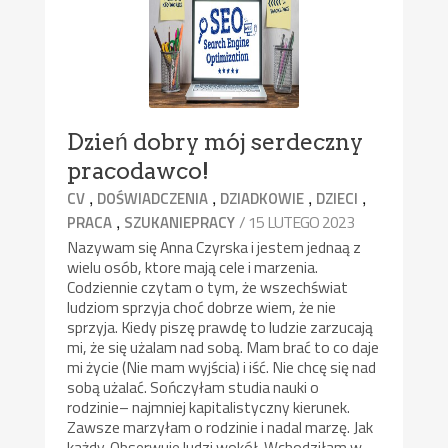
Dzień dobry mój serdeczny
pracodawco!
,
,
,
,
CV
DOŚWIADCZENIA
DZIADKOWIE
DZIECI
,
/ 15 LUTEGO 2023
PRACA
SZUKANIEPRACY
Nazywam się Anna Czyrska i jestem jednaą z
wielu osób, ktore mają cele i marzenia.
Codziennie czytam o tym, że wszechświat
ludziom sprzyja choć dobrze wiem, że nie
sprzyja. Kiedy piszę prawdę to ludzie zarzucają
mi, że się użalam nad sobą. Mam brać to co daje
mi życie (Nie mam wyjścia) i iść. Nie chcę się nad
sobą użalać. Sończyłam studia nauki o
rodzinie– najmniej kapitalistyczny kierunek.
Zawsze marzyłam o rodzinie i nadal marzę. Jak
każdy. Obserwuje ludzi wokół. Wchodziłam w