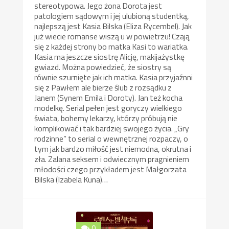
stereotypowa. Jego żona Dorota jest
patologiem sądowym i jej ulubioną studentką,
najlepszą jest Kasia Bilska (Eliza Rycembel). Jak
już wiecie romanse wiszą u w powietrzu! Czają
się z każdej strony bo matka Kasi to wariatka.
Kasia ma jeszcze siostrę Alicję, makijażystkę
gwiazd. Można powiedzieć, że siostry są
równie szurnięte jak ich matka. Kasia przyjaźnni
się z Pawłem ale bierze ślub z rozsądku z
Janem (Synem Emila i Doroty). Jan też kocha
modelkę. Serial pełen jest goryczy wielkiego
świata, bohemy lekarzy, którzy próbują nie
komplikować i tak bardziej swojego życia. „Gry
rodzinne” to serial o wewnętrznej rozpaczy, o
tym jak bardzo miłość jest niemodna, okrutna i
zła. Zalana seksem i odwiecznym pragnieniem
młodości czego przykładem jest Małgorzata
Bilska (Izabela Kuna)…
0