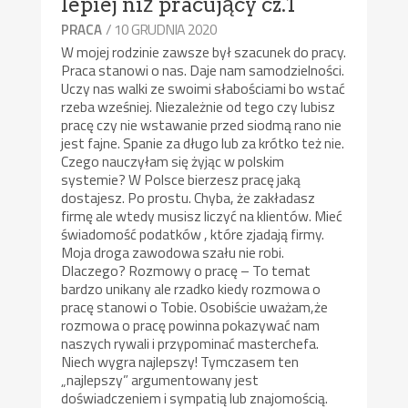
lepiej niż pracujący cz.1
/ 10 GRUDNIA 2020
PRACA
W mojej rodzinie zawsze był szacunek do pracy.
Praca stanowi o nas. Daje nam samodzielności.
Uczy nas walki ze swoimi słabościami bo wstać
rzeba wześniej. Niezależnie od tego czy lubisz
pracę czy nie wstawanie przed siodmą rano nie
jest fajne. Spanie za długo lub za krótko też nie.
Czego nauczyłam się żyjąc w polskim
systemie? W Polsce bierzesz pracę jaką
dostajesz. Po prostu. Chyba, że zakładasz
firmę ale wtedy musisz liczyć na klientów. Mieć
świadomość podatków , które zjadają firmy.
Moja droga zawodowa szału nie robi.
Dlaczego? Rozmowy o pracę – To temat
bardzo unikany ale rzadko kiedy rozmowa o
pracę stanowi o Tobie. Osobiście uważam,że
rozmowa o pracę powinna pokazywać nam
naszych rywali i przypominać masterchefa.
Niech wygra najlepszy! Tymczasem ten
„najlepszy” argumentowany jest
doświadczeniem i sympatią lub znajomością.