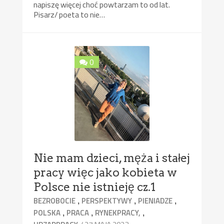
napiszę więcej choć powtarzam to od lat.
Pisarz/ poeta to nie…
0
Nie mam dzieci, męża i stałej
pracy więc jako kobieta w
Polsce nie istnieję cz.1
,
,
,
BEZROBOCIE
PERSPEKTYWY
PIENIADZE
,
,
,
POLSKA
PRACA
RYNEKPRACY,