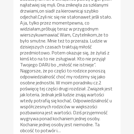
najłatwiej się myli. Ona zniknęła za szklanymi
drzwiami,on siadł za kierownicąi szybko
odjechał.Czyli nic się nie stałonawet jeśli stało.
A ja, tylko przez momentpewna, co
widziałam,próbuję teraz w przygodnym
wierszykuwmawiać Wam, Czytelnikom,że to
było smutne. Mnie też to przeraża. Ludzie w
dzisiejszych czasach traktują miłość
przedmiotowo. Potem okazuje się, że żyłaś z
kimś kto na to nie zsługiwał. Kto nie przyjął
Twojego DARU bo „miłość nie istnieje”.
Najgorsze, że po części to rodzice ponoszą
odpowiedzialność choć my rodzimy się jako
osobne jednostki. W moim poradniku cz.2
poświęcę tej części drugi rozdział. Związek jest
jak loteria. Jednak jeśli ludzie znają wartości
wtedy potrafią się kochać. Odpowiedzialność u
współczesnych rodziców w większości
pozbawiona jest wartości. Dziś przyjemność
wygrywa ponad kochaniem jednej osoby.
Kochanie jednej osoby jest niemodne. Ta
obcość to potwór i…