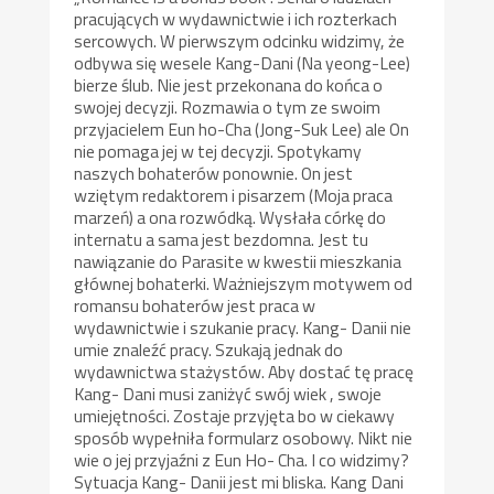
pracujących w wydawnictwie i ich rozterkach
sercowych. W pierwszym odcinku widzimy, że
odbywa się wesele Kang-Dani (Na yeong-Lee)
bierze ślub. Nie jest przekonana do końca o
swojej decyzji. Rozmawia o tym ze swoim
przyjacielem Eun ho-Cha (Jong-Suk Lee) ale On
nie pomaga jej w tej decyzji. Spotykamy
naszych bohaterów ponownie. On jest
wziętym redaktorem i pisarzem (Moja praca
marzeń) a ona rozwódką. Wysłała córkę do
internatu a sama jest bezdomna. Jest tu
nawiązanie do Parasite w kwestii mieszkania
głównej bohaterki. Ważniejszym motywem od
romansu bohaterów jest praca w
wydawnictwie i szukanie pracy. Kang- Danii nie
umie znaleźć pracy. Szukają jednak do
wydawnictwa stażystów. Aby dostać tę pracę
Kang- Dani musi zaniżyć swój wiek , swoje
umiejętności. Zostaje przyjęta bo w ciekawy
sposób wypełniła formularz osobowy. Nikt nie
wie o jej przyjaźni z Eun Ho- Cha. I co widzimy?
Sytuacja Kang- Danii jest mi bliska. Kang Dani