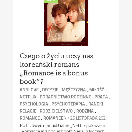
Czego o życiu uczy nas
koreański romans
„Romance is a bonus
book”?
,
,
,
,
ANNLOVE
DECYZJE
MĘŻCZYZNA
MIŁOŚĆ
,
,
,
NETFLIX
PORADNICTWO RODZINNE
PRACA
,
,
,
PSYCHOLOGIA
PSYCHOTERAPIA
RANDKI
,
,
,
RELACJE
RODZICIELSTWO
RODZINA
,
/ 25 LISTOPADA 2021
ROMANCE
ROMANCE \
Po hitowym „Squid Game „Netflix pokazał mi
„Romance is a bonus book”. Serial o ludziach