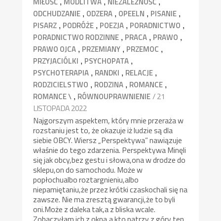
,
,
,
MIŁOŚĆ
MODLITWA
NIEZALEŻNOŚĆ
,
,
,
,
ODCHUDZANIE
ODZERA
OPEELN
PISANIE
,
,
,
,
PISARZ
PODRÓŻE
POEZJA
PORADNICTWO
,
,
,
PORADNICTWO RODZINNE
PRACA
PRAWO
,
,
,
PRAWO OJCA
PRZEMIANY
PRZEMOC
,
,
PRZYJACIÓLKI
PSYCHOPATA
,
,
,
PSYCHOTERAPIA
RANDKI
RELACJE
,
,
,
RODZICIELSTWO
RODZINA
ROMANCE
,
/ 21
ROMANCE \
RÓWNOUPRAWNIENIE
LISTOPADA 2022
Najgorszym aspektem, który mnie przeraża w
rozstaniu jest to, że okazuje iż ludzie są dla
siebie OBCY. Wiersz „Perspektywa” nawiązuje
właśnie do tego zdarzenia. Perspektywa Minęli
się jak obcy,bez gestu i słowa,ona w drodze do
sklepu,on do samochodu. Może w
popłochualbo roztargnieniu,albo
niepamiętaniu,że przez krótki czaskochali się na
zawsze. Nie ma zresztą gwarancji,że to byli
oni.Może z daleka tak,a z bliska wcale.
Zobaczyłam ich z okna,a kto patrzy z góry,ten