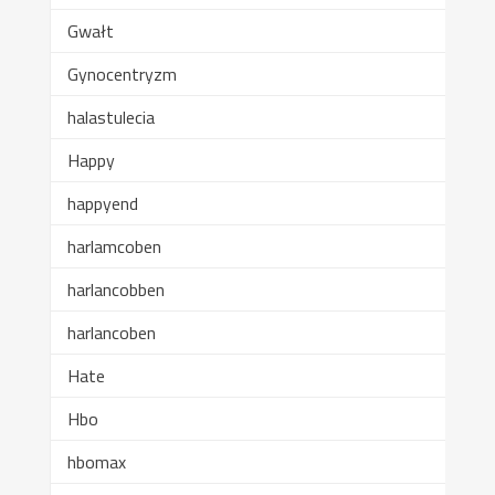
Gwałt
Gynocentryzm
halastulecia
Happy
happyend
harlamcoben
harlancobben
harlancoben
Hate
Hbo
hbomax