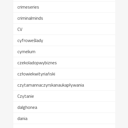
crimeseries
criminalminds
CV
cyfroweślady
cymelium
czekoladopwybiznes
człowiekwityriański
czytamannaczyrskanaukapływania
Czytanie
dalghonea
dania