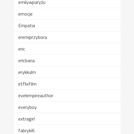
emilywparyżu
emocje
Empatia
eremiprzybora
eric
ericbana
erykkulm
etflixfilm
evelempireauthor
everyboy
extragirl
fabryki6