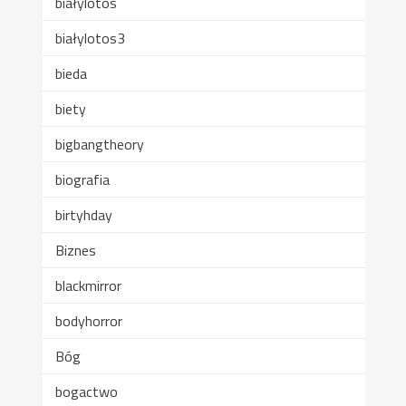
białylotos
białylotos3
bieda
biety
bigbangtheory
biografia
birtyhday
Biznes
blackmirror
bodyhorror
Bóg
bogactwo