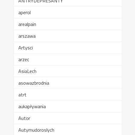
ANTRYDEPRESANTY
aperol
arealpain
arszawa
Artysci
arzec
AsiaLech
asowazbrodnia
atrt
aukapływania
Autor
Autymudoroslych