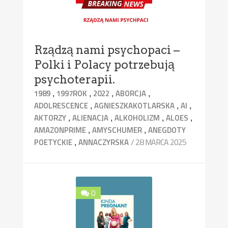
Rządzą nami psychopaci –
Polki i Polacy potrzebują
psychoterapii.
,
,
,
,
1989
1997ROK
2022
ABORCJA
,
,
,
ADOLRESCENCE
AGNIESZKAKOTLARSKA
AI
,
,
,
,
AKTORZY
ALIENACJA
ALKOHOLIZM
ALOES
,
,
AMAZONPRIME
AMYSCHUMER
ANEGDOTY
,
/ 28 MARCA 2025
POETYCKIE
ANNACZYRSKA
0