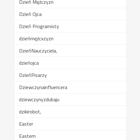
Dzień Mężczyzn
Dzień Ojca
Dzień Programisty
dzieńmężcxzyzn
DzieńNauczyciela,
dzieńojca
DzieńPisarzy
Dziewczynainfluencera
dziewczynyzdubaju
dzikirobot,
Easter
Eastern