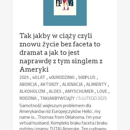
Tak jakby w ciąży czyli
znowu życie bez faceta to
dramat a jak to jest
naprawdę z tym singlem z
Ameryki
,
,
,
,
2025
40 LAT
40URODZINKI
500PLUS
,
,
,
,
ABORCJA
AKTORZY
ALIENACJA
ALIMENTY
,
,
,
,
ALKOHOLIZM
ALOES
AMYSCHUMER
LOVE
,
/ 5 LUTEGO 2025
RODZINA
TAKJAKBYWCIĄŻY
Samotność większym problemem dla
Amerykanów niż Europejczyków Hello , my
name is…Thomas from Oklahoma. I’m your
virtual husband. Kompleks braku faceta i braku
rodziny i mamy TUTAJ Amerykę. Ten cudowny