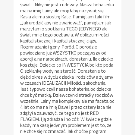
świat…Niby nie jest cudowny. Nasza bohaterka
ma na imię Lainy ale mogłaby nazywać się
Kasia ale ma siostrę Kate. Pamiętam taki film
„Jak urodzić aby nie zwariować”, pamiętam jak
marzyłam o spotkaniu TEGO JEDYNEGO ale
świat mnie tego pozbawia. W obliczu miłości
kapitalistycznej i kapitalistycznej ciąży.
Rozmnażanie i geny. Poród. O porodzie
powiedziano już WSZYSTKO począwszy od
aborcji a na narodzinach, dorastaniu. Ile dziecko
kosztuje. Dziecko to INWESTYCJA bo kto poda
Ci szklankę wody na starość. Dorastanie to
ciężki okres w życiu dziecka i rodziców a żyjemy
w czasach IDEALIZACJI Miłości, zakochania.
Jest typowo czyli nasza bohaterka od dziecka
chce być matką. Dziewczynki straciły rodziców
wcześnie. Lainy ma kompleksy ale ma faceta od
4 lat co ma na imię Dave i przez cztery lata nie
zdążyła zauważyć, że tego no jest RED
FLAGIEM. I ją zdradza i no cóż. W świecie gdzie
każdy ma kasę jedynym problemem jest to, że
nie chce się rozmnażać. Jak choćby program