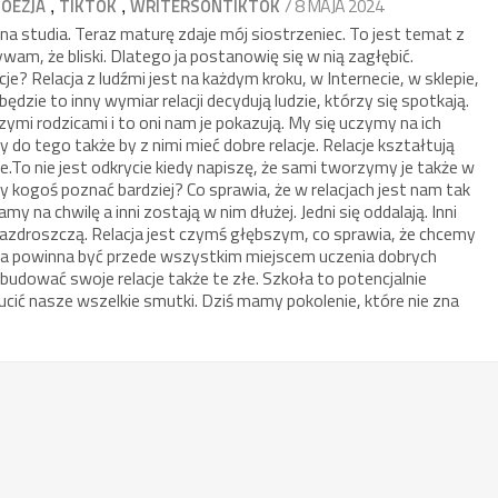
,
,
/ 8 MAJA 2024
POEZJA
TIKTOK
WRITERSONTIKTOK
a studia. Teraz maturę zdaje mój siostrzeniec. To jest temat z
wam, że bliski. Dlatego ja postanowię się w nią zagłębić.
je? Relacja z ludźmi jest na każdym kroku, w Internecie, w sklepie,
będzie to inny wymiar relacji decydują ludzie, którzy się spotkają.
zymi rodzicami i to oni nam je pokazują. My się uczymy na ich
do tego także by z nimi mieć dobre relacje. Relacje kształtują
je.To nie jest odkrycie kiedy napiszę, że sami tworzymy je także w
y kogoś poznać bardziej? Co sprawia, że w relacjach jest nam tak
my na chwilę a inni zostają w nim dłużej. Jedni się oddalają. Inni
azdroszczą. Relacja jest czymś głębszym, co sprawia, że chcemy
oła powinna być przede wszystkim miejscem uczenia dobrych
budować swoje relacje także te złe. Szkoła to potencjalnie
cić nasze wszelkie smutki. Dziś mamy pokolenie, które nie zna