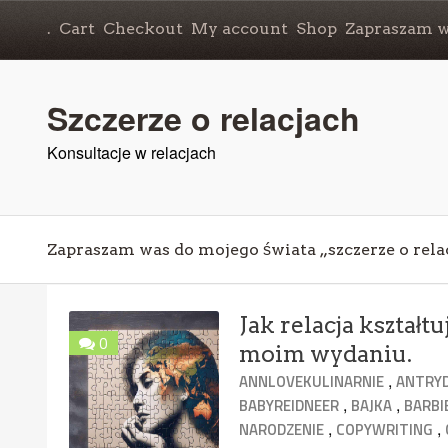
.
Cart
Checkout
My account
Shop
Zapraszam wa
Szczerze o relacjach
Konsultacje w relacjach
Zapraszam was do mojego świata „szczerze o rela
Jak relacja kształ
0
moim wydaniu.
,
ANNLOVEKULINARNIE
ANTRY
,
,
BABYREIDNEER
BAJKA
BARBI
,
,
NARODZENIE
COPYWRITING