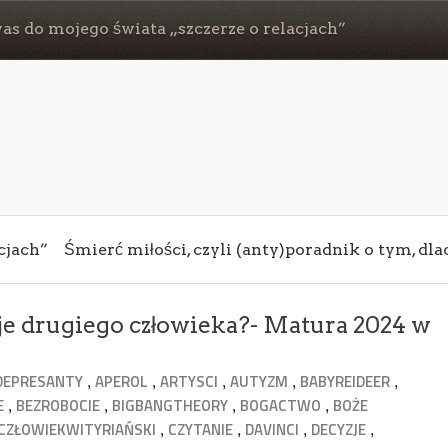
s do mojego świata „szczerze o relacjach”
cjach”
Śmierć miłości, czyli (anty)poradnik o tym, dl
tuje drugiego człowieka?- Matura 2024 w
,
,
,
,
,
DEPRESANTY
APEROL
ARTYSCI
AUTYZM
BABYREIDEER
,
,
,
,
E
BEZROBOCIE
BIGBANGTHEORY
BOGACTWO
BOŻE
,
,
,
,
CZŁOWIEKWITYRIAŃSKI
CZYTANIE
DAVINCI
DECYZJE