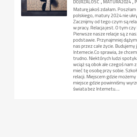
,
,
DOJRZALOSC
MATURA2024
Maturę jakoś zdałam. Poszłam n
polskiego, matury 2024 nie ukry
Zacznijmy od tego czym są relac
w pracy. Relacja jest. O tym czy 
Pierwsze nasze relacje są z nas
podstawie. Przynajmniej dążymy 
nas przez całe życie. Budujemy 
Internecie.Co sprawia, że chcem
trudno. Niektórych ludzi spotyka
wciąż są obok ale czegoś nam z
mieć tę osobę przy sobie. Szk
relacji. Miejscem gdzie możemy 
miejsce gdzie powinniśmy wyrzu
świata bez Internetu….