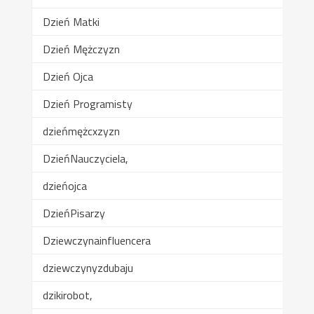
Dzień Matki
Dzień Mężczyzn
Dzień Ojca
Dzień Programisty
dzieńmężcxzyzn
DzieńNauczyciela,
dzieńojca
DzieńPisarzy
Dziewczynainfluencera
dziewczynyzdubaju
dzikirobot,