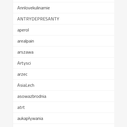
Annlovekulinarnie
ANTRYDEPRESANTY
aperol
arealpain
arszawa
Artysci
arzec
AsiaLech
asowazbrodnia
atrt
aukapływania