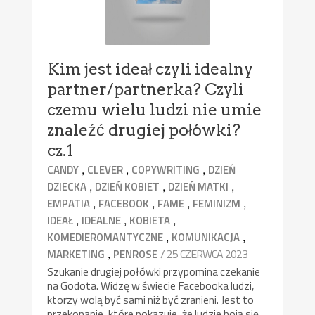
Kim jest ideał czyli idealny
partner/partnerka? Czyli
czemu wielu ludzi nie umie
znaleźć drugiej połówki?
cz.1
,
,
,
CANDY
CLEVER
COPYWRITING
DZIEŃ
,
,
,
DZIECKA
DZIEŃ KOBIET
DZIEŃ MATKI
,
,
,
,
EMPATIA
FACEBOOK
FAME
FEMINIZM
,
,
,
IDEAŁ
IDEALNE
KOBIETA
,
,
KOMEDIEROMANTYCZNE
KOMUNIKACJA
,
/ 25 CZERWCA 2023
MARKETING
PENROSE
Szukanie drugiej połówki przypomina czekanie
na Godota. Widzę w świecie Facebooka ludzi,
ktorzy wolą być sami niż być zranieni. Jest to
przekonanie, które pokazuje, że ludzie boją się