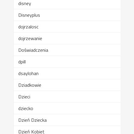
disney
Disneyplus
dojrzalosc
dojrzewanie
Doświadczenia
dpill
dsaylohan
Dziadkowie
Dzieci
dziecko
Dzień Dziecka
Dzień Kobiet