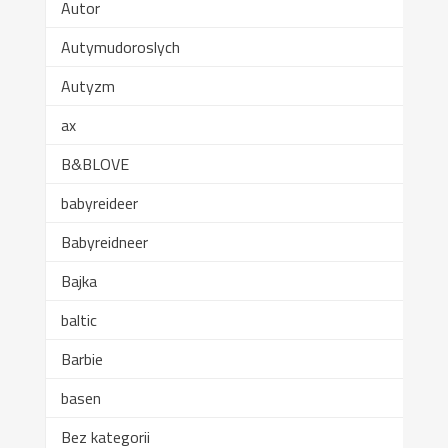
Autor
Autymudoroslych
Autyzm
ax
B&BLOVE
babyreideer
Babyreidneer
Bajka
baltic
Barbie
basen
Bez kategorii