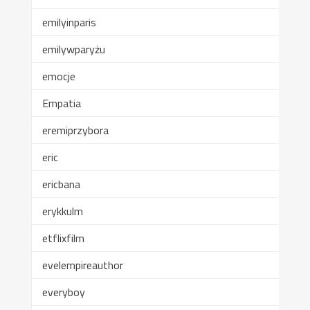
emilyinparis
emilywparyżu
emocje
Empatia
eremiprzybora
eric
ericbana
erykkulm
etflixfilm
evelempireauthor
everyboy