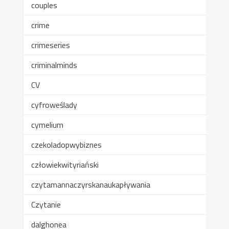
couples
crime
crimeseries
criminalminds
CV
cyfroweślady
cymelium
czekoladopwybiznes
człowiekwityriański
czytamannaczyrskanaukapływania
Czytanie
dalghonea