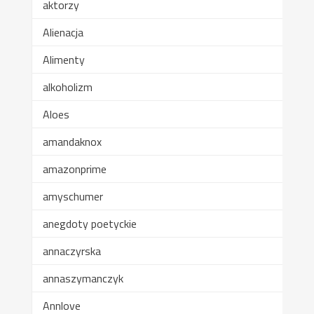
aktorzy
Alienacja
Alimenty
alkoholizm
Aloes
amandaknox
amazonprime
amyschumer
anegdoty poetyckie
annaczyrska
annaszymanczyk
Annlove