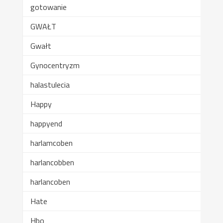
gotowanie
GWAŁT
Gwałt
Gynocentryzm
halastulecia
Happy
happyend
harlamcoben
harlancobben
harlancoben
Hate
Hbo