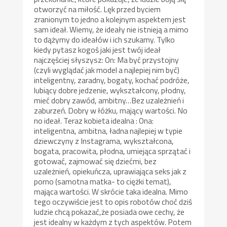
otworzyć na miłość. Lęk przed byciem
zranionym to jedno a kolejnym aspektem jest
sam ideał. Wiemy, że ideały nie istnieją a mimo
to dążymy do ideałów i ich szukamy. Tylko
kiedy pytasz kogoś jaki jest twój ideał
najczęściej słyszysz: On: Ma być przystojny
(czyli wyglądać jak model a najlepiej nim być)
inteligentny, zaradny, bogaty, kochać podróże,
lubiący dobre jedzenie, wykształcony, płodny,
mieć dobry zawód, ambitny…Bez uzależnień i
zaburzeń. Dobry w łóżku, mający wartości. No
no ideał. Teraz kobieta idealna : Ona:
inteligentna, ambitna, ładna najlepiej w typie
dziewczyny z Instagrama, wykształcona,
bogata, pracowita, płodna, umiejąca sprzątać i
gotować, zajmować się dziećmi, bez
uzależnień, opiekuńcza, uprawiająca seks jak z
porno (samotna matka- to ciężki temat),
mająca wartości. W skrócie taka idealna. Mimo
tego oczywiście jest to opis robotów choć dziś
ludzie chcą pokazać,że posiada owe cechy, że
jest idealny w każdym z tych aspektów. Potem