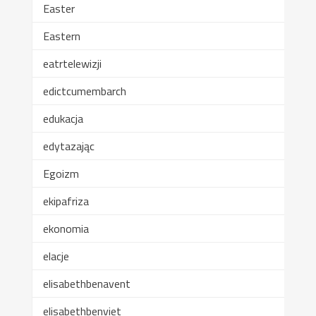
Easter
Eastern
eatrtelewizji
edictcumembarch
edukacja
edytazając
Egoizm
ekipafriza
ekonomia
elacje
elisabethbenavent
elisabethbenviet