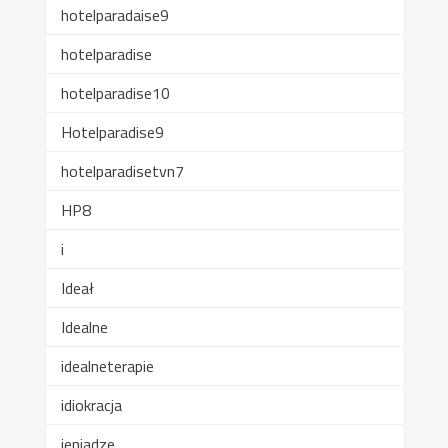
hotelparadaise9
hotelparadise
hotelparadise10
Hotelparadise9
hotelparadisetvn7
HP8
i
Ideał
Idealne
idealneterapie
idiokracja
ieniadze