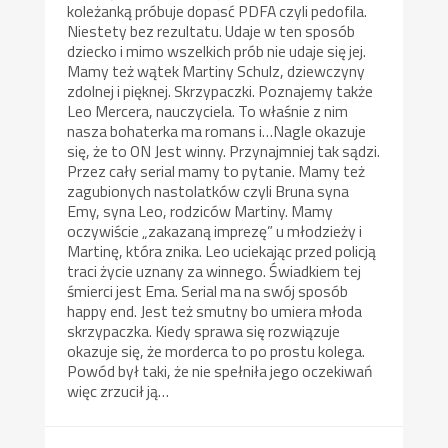
koleżanką próbuje dopasć PDFA czyli pedofila.
Niestety bez rezultatu. Udaje w ten sposób
dziecko i mimo wszelkich prób nie udaje się jej.
Mamy też wątek Martiny Schulz, dziewczyny
zdolnej i pięknej. Skrzypaczki. Poznajemy także
Leo Mercera, nauczyciela. To właśnie z nim
nasza bohaterka ma romans i…Nagle okazuje
się, że to ON Jest winny. Przynajmniej tak sądzi.
Przez cały serial mamy to pytanie. Mamy też
zagubionych nastolatków czyli Bruna syna
Emy, syna Leo, rodziców Martiny. Mamy
oczywiście „zakazaną imprezę” u młodzieży i
Martinę, która znika. Leo uciekając przed policją
traci życie uznany za winnego. Świadkiem tej
śmierci jest Ema. Serial ma na swój sposób
happy end. Jest też smutny bo umiera młoda
skrzypaczka. Kiedy sprawa się rozwiązuje
okazuje się, że morderca to po prostu kolega.
Powód był taki, że nie spełniła jego oczekiwań
więc zrzucił ją…