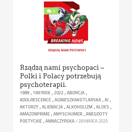
0
Rządzą nami psychopaci –
Polki i Polacy potrzebują
psychoterapii.
,
,
,
,
1989
1997ROK
2022
ABORCJA
,
,
,
ADOLRESCENCE
AGNIESZKAKOTLARSKA
AI
,
,
,
,
AKTORZY
ALIENACJA
ALKOHOLIZM
ALOES
,
,
AMAZONPRIME
AMYSCHUMER
ANEGDOTY
,
/ 28 MARCA 2025
POETYCKIE
ANNACZYRSKA