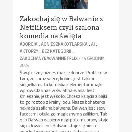
Zakochaj się w Bałwanie z
Netfliksem czyli szalona
komedia na święta
,
,
,
ABORCJA
AGNIESZKAKOTLARSKA
AI
,
,
AKTORZY
BEZ KATEGORII
/ 14 GRUDNIA
ZAKOCHANYBAŁWANNETFLIX
2024
Świąteczny biznes ma się dobrze. Problem w
tym, że coraz więcej kobiet jest takimi
singielkami. Ta komedia z elementami bajki
wprowadza nas w świat bałwana. Jest
śmiesznie, jest wesoło. Chcesz księcia z bajki
to go roztop z krainy lodu. Nasza bohaterka
nakłada szalik na bałwana. Bałwan jest sexy
facetem i otula go magicznym szalikiem. Tak
oto Bałwan najpierw nagi potem ubrany staje
się człowiekiem. Bałwan staje się nieco
upośledzonym mężczyzną. Aktor grający