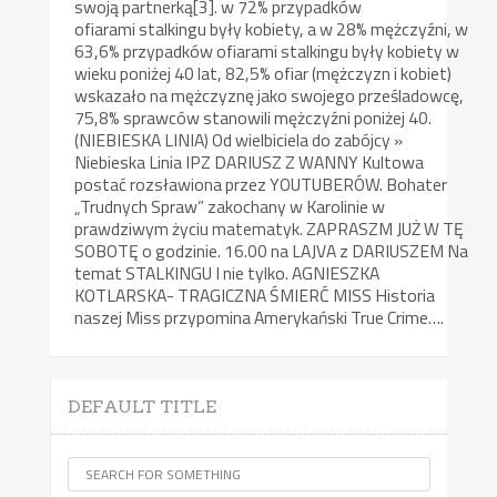
swoją partnerką[3]. w 72% przypadków
ofiarami stalkingu były kobiety, a w 28% mężczyźni, w
63,6% przypadków ofiarami stalkingu były kobiety w
wieku poniżej 40 lat, 82,5% ofiar (mężczyzn i kobiet)
wskazało na mężczyznę jako swojego prześladowcę,
75,8% sprawców stanowili mężczyźni poniżej 40.
(NIEBIESKA LINIA) Od wielbiciela do zabójcy »
Niebieska Linia IPZ DARIUSZ Z WANNY Kultowa
postać rozsławiona przez YOUTUBERÓW. Bohater
„Trudnych Spraw” zakochany w Karolinie w
prawdziwym życiu matematyk. ZAPRASZM JUŻ W TĘ
SOBOTĘ o godzinie. 16.00 na LAJVA z DARIUSZEM Na
temat STALKINGU I nie tylko. AGNIESZKA
KOTLARSKA- TRAGICZNA ŚMIERĆ MISS Historia
naszej Miss przypomina Amerykański True Crime….
DEFAULT TITLE