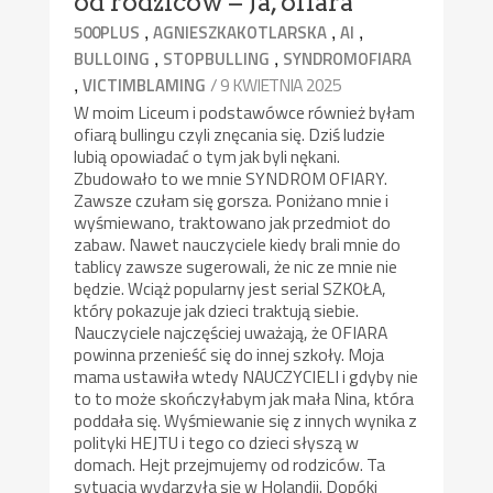
od rodziców – Ja, ofiara
,
,
,
500PLUS
AGNIESZKAKOTLARSKA
AI
,
,
BULLOING
STOPBULLING
SYNDROMOFIARA
,
/ 9 KWIETNIA 2025
VICTIMBLAMING
W moim Liceum i podstawówce również byłam
ofiarą bullingu czyli znęcania się. Dziś ludzie
lubią opowiadać o tym jak byli nękani.
Zbudowało to we mnie SYNDROM OFIARY.
Zawsze czułam się gorsza. Poniżano mnie i
wyśmiewano, traktowano jak przedmiot do
zabaw. Nawet nauczyciele kiedy brali mnie do
tablicy zawsze sugerowali, że nic ze mnie nie
będzie. Wciąż popularny jest serial SZKOŁA,
który pokazuje jak dzieci traktują siebie.
Nauczyciele najczęściej uważają, że OFIARA
powinna przenieść się do innej szkoły. Moja
mama ustawiła wtedy NAUCZYCIELI i gdyby nie
to to może skończyłabym jak mała Nina, która
poddała się. Wyśmiewanie się z innych wynika z
polityki HEJTU i tego co dzieci słyszą w
domach. Hejt przejmujemy od rodziców. Ta
sytuacja wydarzyła się w Holandii. Dopóki