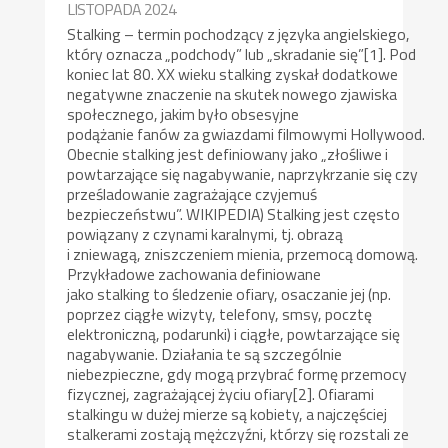
LISTOPADA 2024
Stalking – termin pochodzący z języka angielskiego,
który oznacza „podchody” lub „skradanie się”[1]. Pod
koniec lat 80. XX wieku stalking zyskał dodatkowe
negatywne znaczenie na skutek nowego zjawiska
społecznego, jakim było obsesyjne
podążanie fanów za gwiazdami filmowymi Hollywood.
Obecnie stalking jest definiowany jako „złośliwe i
powtarzające się nagabywanie, naprzykrzanie się czy
prześladowanie zagrażające czyjemuś
bezpieczeństwu”. WIKIPEDIA) Stalking jest często
powiązany z czynami karalnymi, tj. obrazą
i zniewagą, zniszczeniem mienia, przemocą domową.
Przykładowe zachowania definiowane
jako stalking to śledzenie ofiary, osaczanie jej (np.
poprzez ciągłe wizyty, telefony, smsy, pocztę
elektroniczną, podarunki) i ciągłe, powtarzające się
nagabywanie. Działania te są szczególnie
niebezpieczne, gdy mogą przybrać formę przemocy
fizycznej, zagrażającej życiu ofiary[2]. Ofiarami
stalkingu w dużej mierze są kobiety, a najczęściej
stalkerami zostają mężczyźni, którzy się rozstali ze