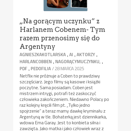
„Na gorącym uczynku” z
Harlanem Cobenem- Tym
razem przenosimy się do
Argentyny
,
,
,
AGNIESZKAKOTLARSKA
AI
AKTORZY
,
,
HARLANCOBBEN
NAGORĄCYMUCZYNKU,
,
/ 28 MARCA 2025
PDF
PEDOFILIA
Netflix nie próżnuje a Coben to prawdziwy
szczęściarz. Jego filmy są kasowe i książki
poczytne. Sama posiadam. Coben jest
mistrzem intrygi, potrafi też zaskoczyć
człowieka zakończeniem. Niedawno Polacy po
raz kolejny kręcili film pt. „Tylko jedno
spojrzenie” a teraz mamy dawkę kryminału z
Argentyną w tle. Bohaterką jest dziennikarka,
wdowa Ema Garay. Jest to konbieta silna i
zawzięta. Jako matka i jako człowiek wraz z