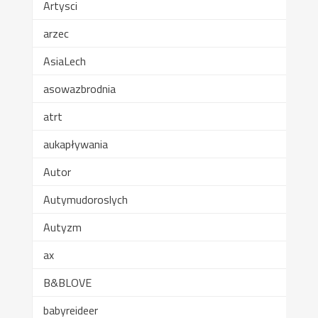
Artysci
arzec
AsiaLech
asowazbrodnia
atrt
aukapływania
Autor
Autymudoroslych
Autyzm
ax
B&BLOVE
babyreideer