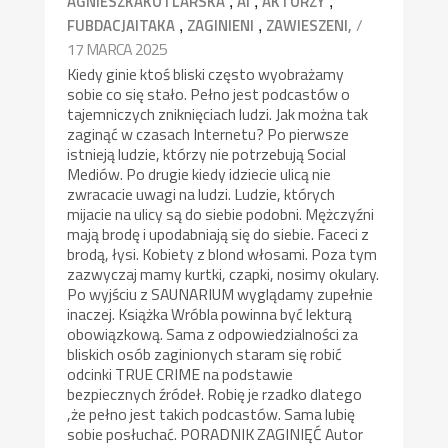
,
,
,
AGNIESZKAKOTLARSKA
AI
AKTORZY
,
,
/
FUBDACJAITAKA
ZAGINIENI
ZAWIESZENI,
17 MARCA 2025
Kiedy ginie ktoś bliski często wyobrażamy
sobie co się stało. Pełno jest podcastów o
tajemniczych zniknięciach ludzi. Jak można tak
zaginąć w czasach Internetu? Po pierwsze
istnieją ludzie, którzy nie potrzebują Social
Mediów. Po drugie kiedy idziecie ulicą nie
zwracacie uwagi na ludzi. Ludzie, których
mijacie na ulicy są do siebie podobni. Mężczyźni
mają brodę i upodabniają się do siebie. Faceci z
brodą, łysi. Kobiety z blond włosami. Poza tym
zazwyczaj mamy kurtki, czapki, nosimy okulary.
Po wyjściu z SAUNARIUM wyglądamy zupełnie
inaczej. Książka Wróbla powinna być lekturą
obowiązkową. Sama z odpowiedzialności za
bliskich osób zaginionych staram się robić
odcinki TRUE CRIME na podstawie
bezpiecznych źródeł. Robię je rzadko dlatego
,że pełno jest takich podcastów. Sama lubię
sobie posłuchać. PORADNIK ZAGINIĘĆ Autor