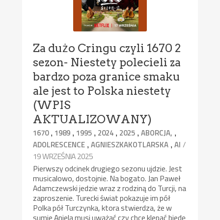
Za dużo Cringu czyli 1670 2
sezon- Niestety polecieli za
bardzo poza granice smaku
ale jest to Polska niestety
(WPIS
AKTUALIZOWANY)
,
,
,
,
,
,
1670
1989
1995
2024
2025
ABORCJA,
,
,
/
ADOLRESCENCE
AGNIESZKAKOTLARSKA
AI
19 WRZEŚNIA 2025
Pierwszy odcinek drugiego sezonu ujdzie. Jest
musicalowo, dostojnie. Na bogato. Jan Paweł
Adamczewski jedzie wraz z rodziną do Turcji, na
zaproszenie. Turecki świat pokazuje im pół
Polka pół Turczynka, ktora stwierdza, że w
sumie Aniela musi uważać czy chce klepać biedę