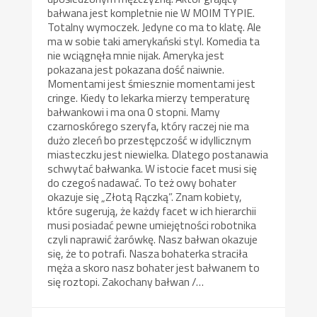
bałwana jest kompletnie nie W MOIM TYPIE.
Totalny wymoczek. Jedyne co ma to klatę. Ale
ma w sobie taki amerykański styl. Komedia ta
nie wciągnęła mnie nijak. Ameryka jest
pokazana jest pokazana dość naiwnie.
Momentami jest śmiesznie momentami jest
cringe. Kiedy to lekarka mierzy temperaturę
bałwankowi i ma ona 0 stopni. Mamy
czarnoskórego szeryfa, który raczej nie ma
dużo zleceń bo przestępczość w idyllicznym
miasteczku jest niewielka. Dlatego postanawia
schwytać bałwanka. W istocie facet musi się
do czegoś nadawać. To też owy bohater
okazuje się „Złotą Rączką”. Znam kobiety,
które sugerują, że każdy facet w ich hierarchii
musi posiadać pewne umiejętności robotnika
czyli naprawić żarówkę. Nasz bałwan okazuje
się, że to potrafi. Nasza bohaterka straciła
męża a skoro nasz bohater jest bałwanem to
się roztopi. Zakochany bałwan /…