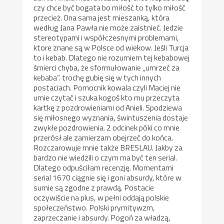
czy chce być bogata bo miłość to tylko miłość
przecież. Ona sama jest mieszanką, która
według Jana Pawła nie może zaistnieć. Jedzie
stereotypami i współczesnymi problemami,
ktore znane są w Polsce od wiekow. Jeśli Turcja
to i kebab. Dlatego nie rozumiem tej kebabowej
śmierci chyba, że sformułowanie „umrzeć za
kebaba”. trochę gubię się w tych innych
postaciach. Pomocnik kowala czyli Maciej nie
umie czytać i szuka kogoś kto mu przeczyta
kartkę z pozdrowieniami od Anieli. Spodziewa
się miłosnego wyznania, świntuszenia dostaje
zwykłe pozdrowienia. 2 odcinek póki co mnie
przerósł ale zamierzam obejrzeć do końca.
Rozczarowuje mnie także BRESLAU. Jakby za
bardzo nie wiedzili o czym ma być ten serial.
Dlatego odpuściłam recenzję. Momentami
serial 1670 ciągnie się i goni absurdy, które w
sumie są zgodne z prawdą. Postacie
oczywiście na plus, w pełni oddają polskie
społeczeństwo. Polski prymitywzm,
zaprzeczanie i absurdy. Pogoń za władzą,