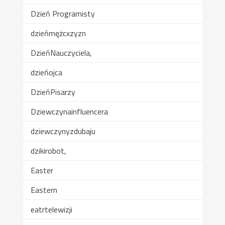
Dzień Programisty
dzieńmężcxzyzn
DzieńNauczyciela,
dzieńojca
DzieńPisarzy
Dziewczynainfluencera
dziewczynyzdubaju
dzikirobot,
Easter
Eastern
eatrtelewizji