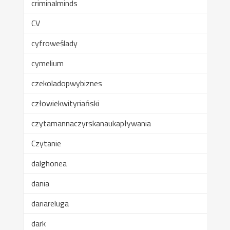
criminalminds
CV
cyfroweślady
cymelium
czekoladopwybiznes
człowiekwityriański
czytamannaczyrskanaukapływania
Czytanie
dalghonea
dania
dariareluga
dark