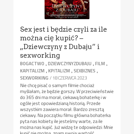
Sex jest i będzie czyli za ile
można cię kupić? –
„Dziewczyny z Dubaju” i
sexworking
,
,
,
BOGACTWO
DZIEWCZYNYZDUBAJU
FILM
,
,
,
KAPITALIZM
KPITALIZM
SEXBIZNES
/ 18 CZERWCA 2023
SEXWORIKING
Nie chcę pisać o samym filmie chociaż
myślałam, że będzie gorszy. W przeciwieństwie
do 365 dni ma morał, ciekawą bohaterkę i w
ogóle jest opowiedzianą historią. Przede
wszystkim zawiera morał. Bardzo zresztą
ciekawy. Na początku filmu główna bohaterka
pyta nas kobiety ile jesteśmy warte, za ile
można nas kupić. Już widzę te odpowiedzi: Mnie
kupić nie można, znam swoją wartość.