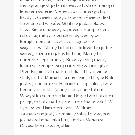
Instagram jest pełen dziewcząt, które marzą o
lepszym świecie. Nie jest to nic nowego bo
każdy człowiek marzy o lepszym świecie. Jest
to znane od wieków. W filmie pada ciekawa
teza. Kiedy dziewczyna powie ci komplement
robi ci się miło ale jednak kiedy slyszysz
komplement od faceta to czujesz się
wyjątkowa. Mamy tu bohaterki krwiste i pełne
werwy, każda ma jakąś historię. Mamy tu
córeczkę i jej mamusię. Bezwzględną mamę,
która sprzedaje swoją córeczkę za pieniądze.
Przedsiębiorcza matka i córka, która idzie w
ślady matki. Mamy tu sceny sexu , który w Bibli
jest symbolem zła. Hedonizm, kapitalistyczny
hedonizm, puste ściany otoczone złotem.
Wszystko co można kupić. Bogactwo totalne i
przepych totalny. Po prostu można oszaleć. W
tym wszystkim mężczyźni. W filmie
zaznaczone jest, ze kobiety robią to z wyboru
jak nasza bohaterka Emi, Dorta i Marianka.
Oczywiście nie wszystkie….