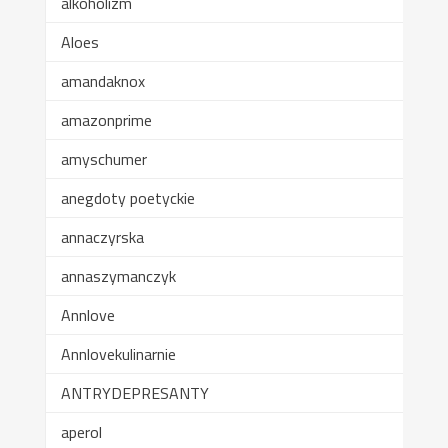
alkoholizm
Aloes
amandaknox
amazonprime
amyschumer
anegdoty poetyckie
annaczyrska
annaszymanczyk
Annlove
Annlovekulinarnie
ANTRYDEPRESANTY
aperol