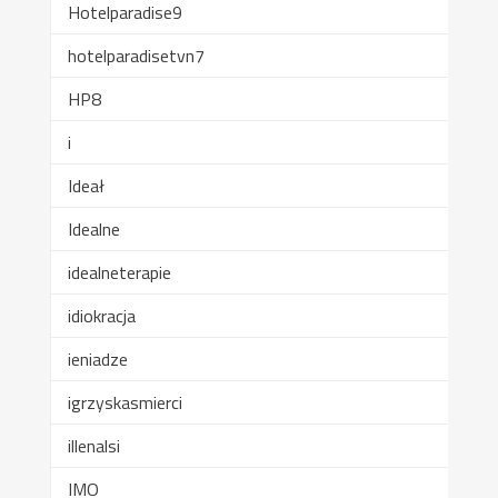
Hotelparadise9
hotelparadisetvn7
HP8
i
Ideał
Idealne
idealneterapie
idiokracja
ieniadze
igrzyskasmierci
illenalsi
IMO