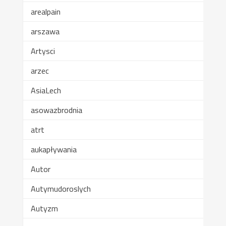
arealpain
arszawa
Artysci
arzec
AsiaLech
asowazbrodnia
atrt
aukapływania
Autor
Autymudoroslych
Autyzm