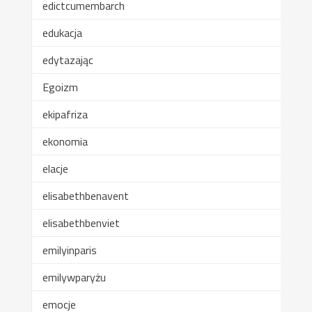
edictcumembarch
edukacja
edytazając
Egoizm
ekipafriza
ekonomia
elacje
elisabethbenavent
elisabethbenviet
emilyinparis
emilywparyżu
emocje