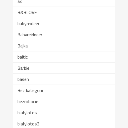
ax
B&BLOVE
babyreideer
Babyreidneer
Bajka
baltic
Barbie
basen
Bez kategorii
bezrobocie
białylotos
białylotos3