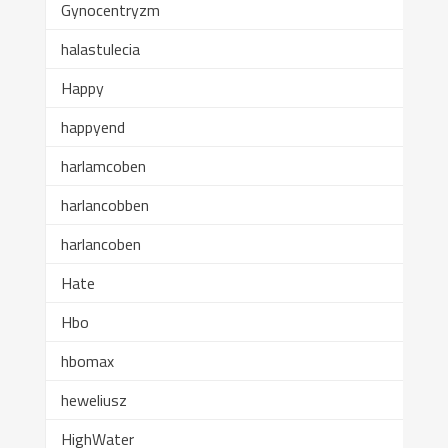
Gynocentryzm
halastulecia
Happy
happyend
harlamcoben
harlancobben
harlancoben
Hate
Hbo
hbomax
heweliusz
HighWater