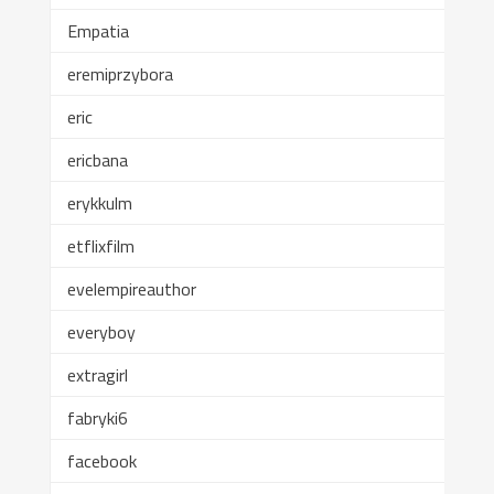
Empatia
eremiprzybora
eric
ericbana
erykkulm
etflixfilm
evelempireauthor
everyboy
extragirl
fabryki6
facebook