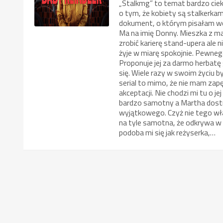
„Stalkmg” to temat bardzo ciek
o tym, że kobiety są stalkerkam
dokument, o którym pisałam wcz
Ma na imię Donny. Mieszka z mat
zrobić karierę stand-upera ale n
żyje w miarę spokojnie. Pewneg
Proponuje jej za darmo herbatę 
się. Wiele razy w swoim życiu 
serial to mimo, że nie mam zap
akceptacji. Nie chodzi mi tu o je
bardzo samotny a Martha dostr
wyjątkowego. Czyż nie tego wła
na tyle samotna, że odkrywa w n
podoba mi się jak reżyserka,…