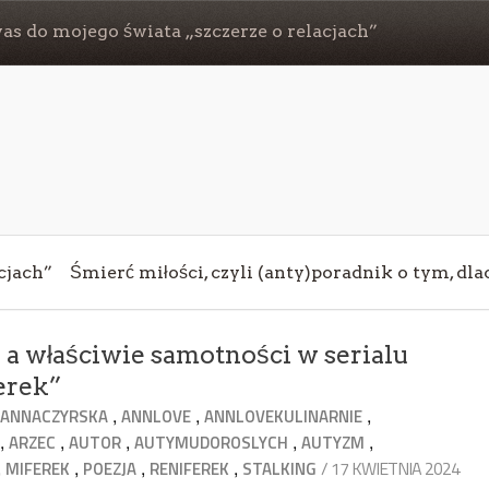
s do mojego świata „szczerze o relacjach”
cjach”
Śmierć miłości, czyli (anty)poradnik o tym, dl
 a właściwie samotności w serialu
ferek”
,
,
,
,
ANNACZYRSKA
ANNLOVE
ANNLOVEKULINARNIE
,
,
,
,
,
ARZEC
AUTOR
AUTYMUDOROSLYCH
AUTYZM
,
,
,
,
/ 17 KWIETNIA 2024
MIFEREK
POEZJA
RENIFEREK
STALKING