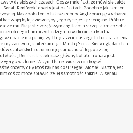
awy w dzisiejszych czasach. Cieszy mnie fakt, że mówi się także
i. Serial „Reniferek” oparty jest na faktach. Podobnie jak tamten
eśniej. Nasz bohater to taki szarobury Anglik pracujący w barze.
ką swojej byłej dziewczyny. Jego życie jest przeciętne. Próbuje
ie idzie mu. Nie jest szczęśliwym anglikiem a raczej takim co sobie
o razu do jego baru przychodzi grubawa kobietka Martha.
gdyż ona nie ma pieniędzy. I tu już życie naszego bohatera zmienia
byliśmy zarówno „reniferkami” jak Marthą Scott. Kiedy oglądam ten
ędów stalkerskich rozumiem jej samotność. Jej potrzebę
j otyłość. „Reniferek” czyli nasz główny bohater i ofiara jest
zega go w tłumie. W tym tłumie widzi w nim kogoś
śnie chcemy? By ktoś tak nas dostrzegał, widział. Martha jest
im coś co może sprawić, że jej samotność zniknie. W serialu