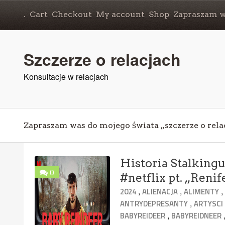
.
Cart
Checkout
My account
Shop
Zapraszam wa
Szczerze o relacjach
Konsultacje w relacjach
Zapraszam was do mojego świata „szczerze o rela
Historia Stalkingu
0
#netflix pt. „Reni
,
,
2024
ALIENACJA
ALIMENTY
,
ANTRYDEPRESANTY
ARTYSCI
,
BABYREIDEER
BABYREIDNEER