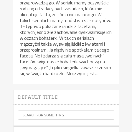
przyprowadzą go. W serialu mamy oczywiście
rodzinę o tradycyjnych zasadach, która nie
akceptuje faktu, że córka nie ma nikogo. W
takich serialach mamy mnóstwo stereotypów.
Te typowo pokazane randki z facetami,
ktorych jedno złe zachowanie dyskwalifikuje ich
w oczach bohaterki. W takich serialach
mężczyźni także wysyłają liściki z kwiatami i
przeprosinami. Ja nigdy nie spotkałam takiego
faceta. No i zdarza się cała masa „wolnych”
facetów więc nasze bohaterki wychodzą na
„wymagające”. Ja jako singielka zawsze czułam
się w święta bardzo źle. Moje życie jest…
DEFAULT TITLE