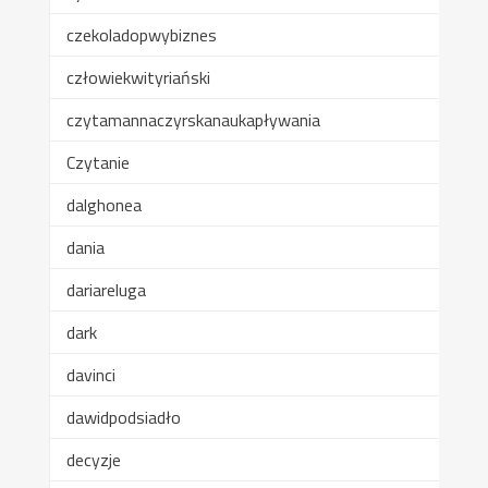
czekoladopwybiznes
człowiekwityriański
czytamannaczyrskanaukapływania
Czytanie
dalghonea
dania
dariareluga
dark
davinci
dawidpodsiadło
decyzje