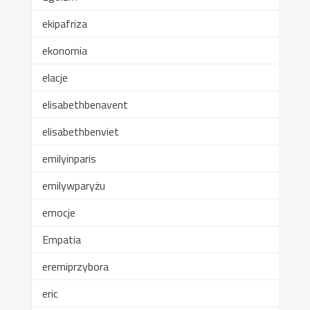
ekipafriza
ekonomia
elacje
elisabethbenavent
elisabethbenviet
emilyinparis
emilywparyżu
emocje
Empatia
eremiprzybora
eric