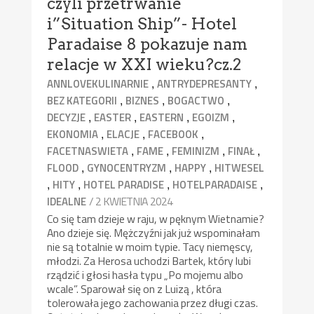
czyli przetrwanie
i”Situation Ship”- Hotel
Paradaise 8 pokazuje nam
relacje w XXI wieku?cz.2
,
,
ANNLOVEKULINARNIE
ANTRYDEPRESANTY
,
,
,
BEZ KATEGORII
BIZNES
BOGACTWO
,
,
,
,
DECYZJE
EASTER
EASTERN
EGOIZM
,
,
,
EKONOMIA
ELACJE
FACEBOOK
,
,
,
,
FACETNASWIETA
FAME
FEMINIZM
FINAŁ
,
,
,
FLOOD
GYNOCENTRYZM
HAPPY
HITWESEL
,
,
,
,
HITY
HOTEL PARADISE
HOTELPARADAISE
/ 2 KWIETNIA 2024
IDEALNE
Co się tam dzieje w raju, w pęknym Wietnamie?
Ano dzieje się. Mężczyźni jak już wspominałam
nie są totalnie w moim typie. Tacy niemęscy,
młodzi. Za Herosa uchodzi Bartek, który lubi
rządzić i głosi hasła typu „Po mojemu albo
wcale”. Sparował się on z Luizą , która
tolerowała jego zachowania przez długi czas.