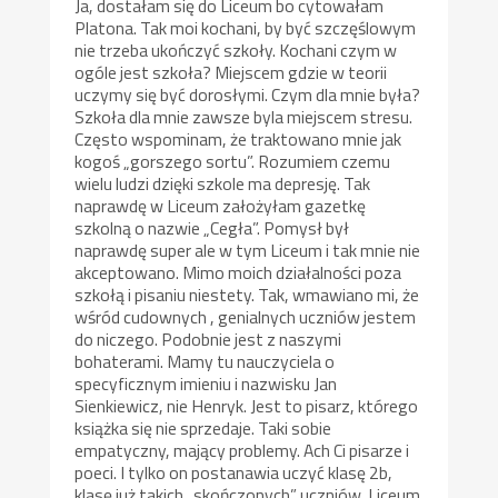
Ja, dostałam się do Liceum bo cytowałam
Platona. Tak moi kochani, by być szczęślowym
nie trzeba ukończyć szkoły. Kochani czym w
ogóle jest szkoła? Miejscem gdzie w teorii
uczymy się być dorosłymi. Czym dla mnie była?
Szkoła dla mnie zawsze byla miejscem stresu.
Często wspominam, że traktowano mnie jak
kogoś „gorszego sortu”. Rozumiem czemu
wielu ludzi dzięki szkole ma depresję. Tak
naprawdę w Liceum założyłam gazetkę
szkolną o nazwie „Cegła”. Pomysł był
naprawdę super ale w tym Liceum i tak mnie nie
akceptowano. Mimo moich działalności poza
szkołą i pisaniu niestety. Tak, wmawiano mi, że
wśród cudownych , genialnych uczniów jestem
do niczego. Podobnie jest z naszymi
bohaterami. Mamy tu nauczyciela o
specyficznym imieniu i nazwisku Jan
Sienkiewicz, nie Henryk. Jest to pisarz, którego
książka się nie sprzedaje. Taki sobie
empatyczny, mający problemy. Ach Ci pisarze i
poeci. I tylko on postanawia uczyć klasę 2b,
klasę już takich „skończonych” uczniów. Liceum