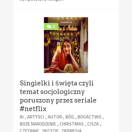
0
Singielki i święta czyli
temat socjologiczny
poruszony przez seriale
#netflix
,
,
,
,
,
AI
ARTYSCI
AUTOR
BÓG
BOGACTWO
,
,
,
BOŻE NARODZENIE
CHRISTMAS
CISZA
,
,
,
CZYTANIE
DECYZJE
DEPRESJA