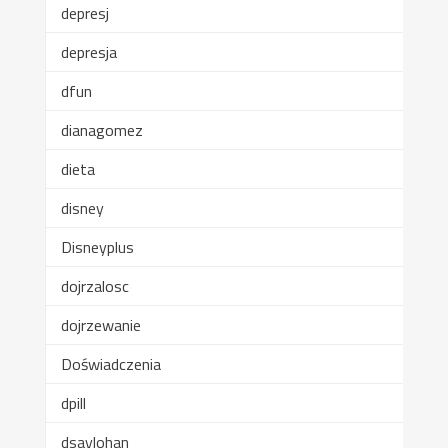
depresj
depresja
dfun
dianagomez
dieta
disney
Disneyplus
dojrzalosc
dojrzewanie
Doświadczenia
dpill
dsaylohan