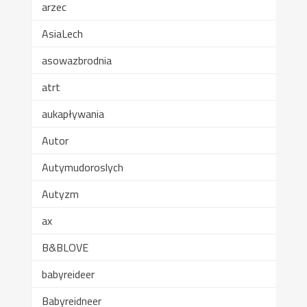
arzec
AsiaLech
asowazbrodnia
atrt
aukapływania
Autor
Autymudoroslych
Autyzm
ax
B&BLOVE
babyreideer
Babyreidneer