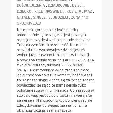
,
,
,
DOŚWIADCZENIA
DZIADKOWIE
DZIECI
,
,
,
,
DZIECKO
FACETNASWIETA
KOBIETA
MAZ
,
,
,
/ 10
NATALE
SINGLE
SLUBDZIECI
ZONA
GRUDNIA 2023
Nie ma nic gorszego niż być singielką.
Jednocześnie bycie singielką jest pewnym
rodzajem zwycięstwa bo nadal nie chodzi za
Tobą niczym ślimak przeszłość. Nie masz
rozwodu, nie wychowujesz dzieci i jesteś
wolna. Już poruszano ten temat w telewizji.
Norwegoa zrobiła serial pt. FACET NA ŚWIęTA
z kolei Włosi zatytulowali NIENAWIDZĘ
ŚWIĄT. Moim zdaniem włosi zrobili to nieco
lepiej choć oba pokazują komercyjność świąt i
to, że nasze singielki chcą się zakochać. Można
powiedzieć, że są to te same seriale tylko
bohaterki żyją w innym klimacie. Obie pracują w
szpitalu więc jest to po prostu inna wersja tej
samej serii. Nie wiadomo kto był pierwszy ale
zdecydowanie Norwegia. Gianna i Johanna
oklamują rodzinę, że mają faceta i