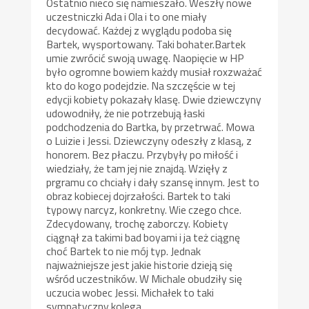
Ostatnio nieco się namieszało. Weszły nowe
uczestniczki Ada i Ola i to one miały
decydować. Każdej z wyglądu podoba się
Bartek, wysportowany. Taki bohater.Bartek
umie zwrócić swoją uwagę. Naopięcie w HP
było ogromne bowiem każdy musiał roxzważać
kto do kogo podejdzie. Na szczęście w tej
edycji kobiety pokazały klasę. Dwie dziewczyny
udowodniły, że nie potrzebują łaski
podchodzenia do Bartka, by przetrwać. Mowa
o Luizie i Jessi. Dziewczyny odeszły z klasą, z
honorem. Bez płaczu. Przybyły po miłość i
wiedziały, że tam jej nie znajdą. Wzięły z
prgramu co chciały i dały szansę innym. Jest to
obraz kobiecej dojrzałości. Bartek to taki
typowy narcyz, konkretny. Wie czego chce.
Zdecydowany, trochę zaborczy. Kobiety
ciągnął za takimi bad boyami i ja też ciągnę
choć Bartek to nie mój typ. Jednak
najważniejsze jest jakie historie dzieją się
wśród uczestników. W Michale obudziły się
uczucia wobec Jessi. Michałek to taki
sympatyczny kolega…