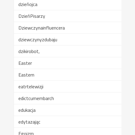
dzieńojca
DzieńPisarzy
Dziewczynainfluencera
dziewczynyzdubaju
dzikirobot,
Easter
Eastern
eatrtelewizji
edictcumembarch
edukacja
edytazając
Egoizm