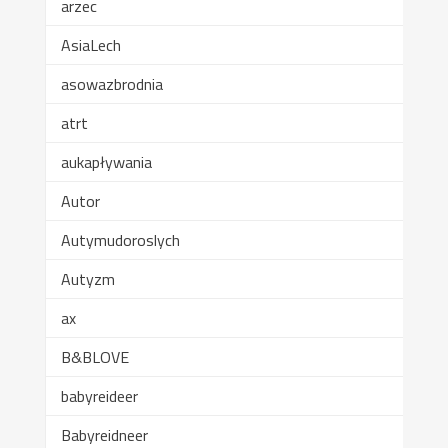
arzec
AsiaLech
asowazbrodnia
atrt
aukapływania
Autor
Autymudoroslych
Autyzm
ax
B&BLOVE
babyreideer
Babyreidneer