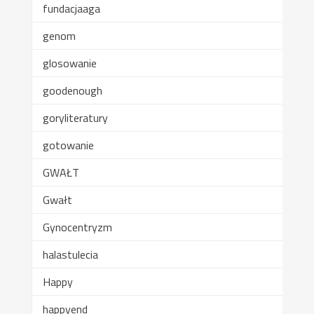
fundacjaaga
genom
glosowanie
goodenough
goryliteratury
gotowanie
GWAŁT
Gwałt
Gynocentryzm
halastulecia
Happy
happyend