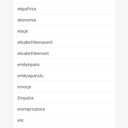
ekipafriza
ekonomia
elacje
elisabethbenavent
elisabethbenviet
emilyinparis
emilywparyżu
emocje
Empatia
eremiprzybora
eric