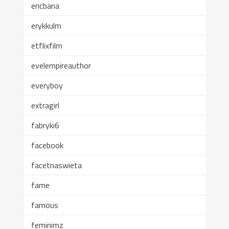
ericbana
erykkulm
etflixfilm
evelempireauthor
everyboy
extragirl
fabryki6
facebook
facetnaswieta
fame
famous
feminimz