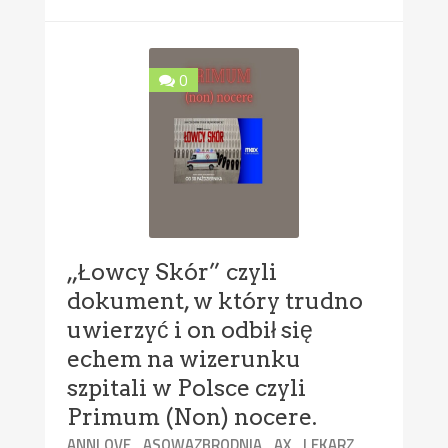
0
„Łowcy Skór” czyli
dokument, w który trudno
uwierzyć i on odbił się
echem na wizerunku
szpitali w Polsce czyli
Primum (Non) nocere.
,
,
,
,
ANNLOVE
ASOWAZBRODNIA
AX
LEKARZ