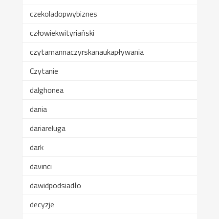
czekoladopwybiznes
człowiekwityriański
czytamannaczyrskanaukapływania
Czytanie
dalghonea
dania
dariareluga
dark
davinci
dawidpodsiadło
decyzje