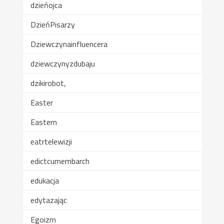
dzieńojca
DzieńPisarzy
Dziewczynainfluencera
dziewczynyzdubaju
dzikirobot,
Easter
Eastern
eatrtelewizji
edictcumembarch
edukacja
edytazając
Egoizm