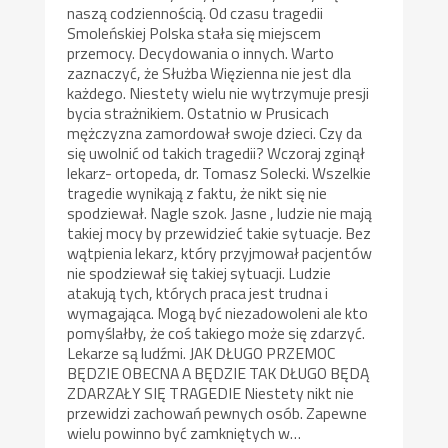
naszą codziennością. Od czasu tragedii
Smoleńskiej Polska stała się miejscem
przemocy. Decydowania o innych. Warto
zaznaczyć, że Służba Więzienna nie jest dla
każdego. Niestety wielu nie wytrzymuje presji
bycia strażnikiem. Ostatnio w Prusicach
mężczyzna zamordował swoje dzieci. Czy da
się uwolnić od takich tragedii? Wczoraj zginął
lekarz- ortopeda, dr. Tomasz Solecki. Wszelkie
tragedie wynikają z faktu, że nikt się nie
spodziewał. Nagle szok. Jasne , ludzie nie mają
takiej mocy by przewidzieć takie sytuacje. Bez
wątpienia lekarz, który przyjmował pacjentów
nie spodziewał się takiej sytuacji. Ludzie
atakują tych, których praca jest trudna i
wymagająca. Mogą być niezadowoleni ale kto
pomyślałby, że coś takiego może się zdarzyć.
Lekarze są ludźmi. JAK DŁUGO PRZEMOC
BĘDZIE OBECNA A BĘDZIE TAK DŁUGO BĘDĄ
ZDARZAŁY SIĘ TRAGEDIE Niestety nikt nie
przewidzi zachowań pewnych osób. Zapewne
wielu powinno być zamkniętych w…