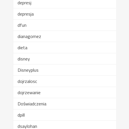
depresj
depresja
dfun
dianagomez
dieta
disney
Disneyplus
dojrzalosc
dojrzewanie
Doświadczenia
dpill
dsaylohan