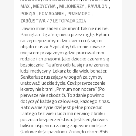
,
,
,
,
MAX
MEDYCYNA
MILIONERZY
PAVULON
,
,
,
POEZJA
POMAGANIE
PRZEMOPC
/ 7 LISTOPADA 2024
ZABÓJSTWA
Dawno mnie żaden dokument tak nie ruszył.
Pamiętam tę aferę nieco przez mgłę. Byłam
raczej niepozornym dzieckiem i coś się mi
obijało o uszy. Szpital był dla mnie zawsze
miejscem przyjaznym gdzie pracowali moi
rodzice i ich znajomi. Jako dziecko czułam się
bezpiecznie. Ta afera odbiła się na wizerunku
ludzi medycyny. Lekarz to dla wielu bohater.
Sanitariusz ruszający w pogoń za tym by
uratować ludzkie życie. Czyż przyrzeczenie
lekarzy nie brzmi „Primum non nocere” (Po
pierwsze nie szkodzić). To zdanie powinno
dotyczyć każdego człowieka, każdego z nas.
Ratowanie życie dziś jest pełne procedur.
Dlatego też wielu ludzi ma nerwicę z braku
poczucia bezpieczeństwa. Jeśli kiedykolwiek
byliście uśpieni na zabieg zapewne mieliście
śladowe ilości pavulonu. Zniknęło około 856