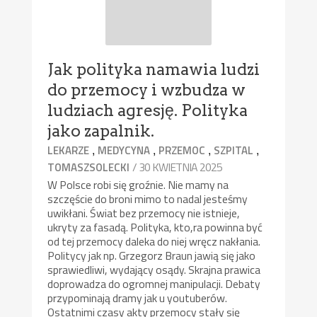
Jak polityka namawia ludzi
do przemocy i wzbudza w
ludziach agresję. Polityka
jako zapalnik.
,
,
,
,
LEKARZE
MEDYCYNA
PRZEMOC
SZPITAL
/ 30 KWIETNIA 2025
TOMASZSOLECKI
W Polsce robi się groźnie. Nie mamy na
szczęście do broni mimo to nadal jesteśmy
uwikłani. Świat bez przemocy nie istnieje,
ukryty za fasadą. Polityka, kto,ra powinna być
od tej przemocy daleka do niej wręcz nakłania.
Politycy jak np. Grzegorz Braun jawią się jako
sprawiedliwi, wydający osądy. Skrajna prawica
doprowadza do ogromnej manipulacji. Debaty
przypominają dramy jak u youtuberów.
Ostatnimi czasy akty przemocy stały się