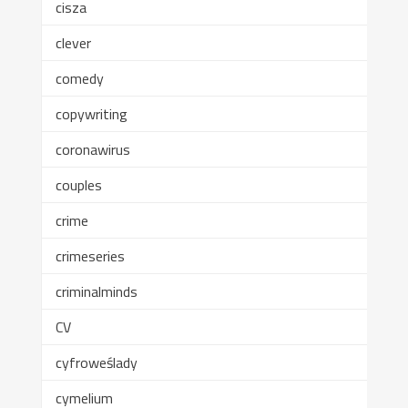
cisza
clever
comedy
copywriting
coronawirus
couples
crime
crimeseries
criminalminds
CV
cyfroweślady
cymelium