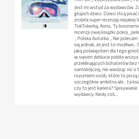
Jest mi wstyd za wydawców. Za 
głupich dzieci. Dzieci chcą pis
zrobiła super recenzję niejakiej
TokTokerką. Anno, Ty boomersie
recenzji owej książki: pokoj_p
, Polska Autorka , Nie polecam 
się jednak, że jest to możliwe…
jaką poświęciłam dla tego gniot
w swoim debiucie pobiła wszys
przeklinających bohaterów bez
samobójczej, nie wiedząc nic o t
rozumiem osób, które to piszą 
szczególnie ambitna ale…ta książ
czy to jest kariera? Spisywanie
wydawcy. Kiedy coś…