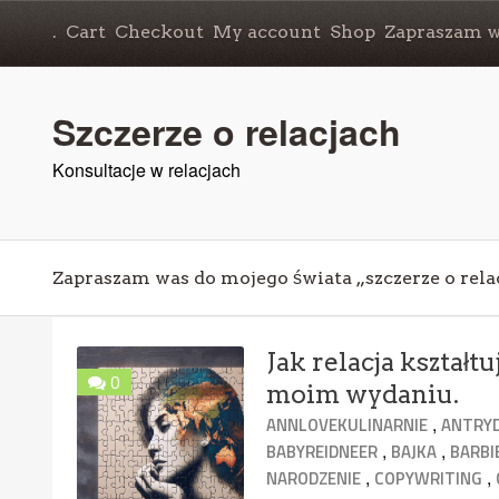
.
Cart
Checkout
My account
Shop
Zapraszam wa
Szczerze o relacjach
Konsultacje w relacjach
Zapraszam was do mojego świata „szczerze o rela
Jak relacja kształ
0
moim wydaniu.
,
ANNLOVEKULINARNIE
ANTRY
,
,
BABYREIDNEER
BAJKA
BARBI
,
,
NARODZENIE
COPYWRITING