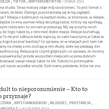
,
,
/ 8 MAJA 2024
POEZJA
TIKTOK
WRITERSONTIKTOK
a studia. Teraz maturę zdaje mój siostrzeniec. To jest temat z
wam, że bliski. Dlatego ja postanowię się w nią zagłębić.
je? Relacja z ludźmi jest na każdym kroku, w Internecie, w sklepie,
będzie to inny wymiar relacji decydują ludzie, którzy się spotkają.
zymi rodzicami i to oni nam je pokazują. My się uczymy na ich
do tego także by z nimi mieć dobre relacje. Relacje kształtują
je.To nie jest odkrycie kiedy napiszę, że sami tworzymy je także w
y kogoś poznać bardziej? Co sprawia, że w relacjach jest nam tak
my na chwilę a inni zostają w nim dłużej. Jedni się oddalają. Inni
azdroszczą. Relacja jest czymś głębszym, co sprawia, że chcemy
oła powinna być przede wszystkim miejscem uczenia dobrych
budować swoje relacje także te złe. Szkoła to potencjalnie
cić nasze wszelkie smutki. Dziś mamy pokolenie, które nie zna
dult to nieporozumienie – Kto to
o przyznaje?
,
,
,
,
IEZOWA
KRYSTIANKAJEWSKI
MLODZIEZ
PROSTARCJA
/ 16 GRUDNIA 2023
UNGADULT