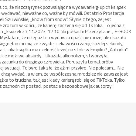
to, że niszczą rynek pozwalając na wydawanie głupich książek
ać i wydawać, nieważne co, ważne by mówili. Ostatnio Prostarcja
 Veli Szulwińskiej „know from snow”. Słynie z tego, że jest
 zrozum w końcu, że karierę zaczyna się od TkToka. To jedna z
elen_ksiazek 27.11.2023 1 / 10 Na półkach: Przeczytane , E-BOOK
Myślałam, że niżej już ten wydawca upaść nie może, ale ukazało
Sięgnęłam po nią ze zwykłej ciekawości i żałuję każdej sekundy,
a. I taka książka ma czelność leżeć na stole w Empiku? „Autorka”
tkie możliwe absurdy… Ukazała alkoholizm, stworzyła
 szacunku do drugiego człowieka. Poruszyła temat próby
ej sytuacji. To było tak złe, że aż mi przykro. Nie polecam… Nie
i chcą wydać. Ja wiem, że współczesna młodzież nie zawsze jest
ka to trucizna. tak jest kiedy karierę robi się od TikToka. Tylko
 z zachodnich postaci, postacie bezosobowe jak autorzy i