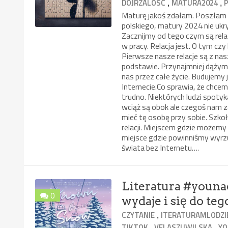
,
,
DOJRZALOSC
MATURA2024
Maturę jakoś zdałam. Poszłam n
polskiego, matury 2024 nie ukry
Zacznijmy od tego czym są relac
w pracy. Relacja jest. O tym czy 
Pierwsze nasze relacje są z nas
podstawie. Przynajmniej dążymy 
nas przez całe życie. Budujemy 
Internecie.Co sprawia, że chcem
trudno. Niektórych ludzi spotyka
wciąż są obok ale czegoś nam z
mieć tę osobę przy sobie. Szk
relacji. Miejscem gdzie możemy 
miejsce gdzie powinniśmy wyrzu
świata bez Internetu….
Literatura #youna
0
wydaje i się do teg
,
CZYTANIE
ITERATURAMLODZ
,
,
TIKTOK
VELASZUWILSKA
YO