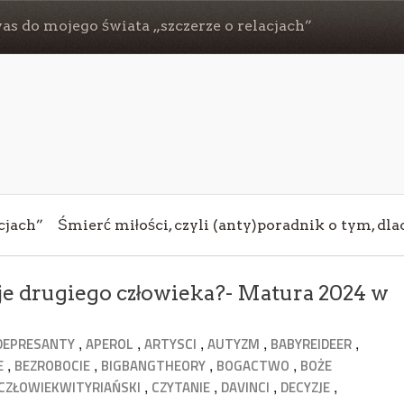
s do mojego świata „szczerze o relacjach”
cjach”
Śmierć miłości, czyli (anty)poradnik o tym, dl
tuje drugiego człowieka?- Matura 2024 w
,
,
,
,
,
DEPRESANTY
APEROL
ARTYSCI
AUTYZM
BABYREIDEER
,
,
,
,
E
BEZROBOCIE
BIGBANGTHEORY
BOGACTWO
BOŻE
,
,
,
,
CZŁOWIEKWITYRIAŃSKI
CZYTANIE
DAVINCI
DECYZJE