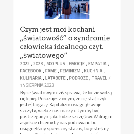
Czym jest moi kochani
„światowość” o syndromie
człowieka idealnego czyt.
„światowego”
,
,
,
,
,
2022
2023
500 PLUS
EMOCJE
EMPATIA
,
,
,
,
FACEBOOK
FAME
FEMINIZM
KUCHNIA
,
,
,
/
KULINARIA
LATA80TE
PODROZE
TRAVEL
14 SIERPNIA 2023
Bycie światowym dziś sprawia, że ludzie widzą
cię lepiej. Pokazujesz innym, że cię stać czyli
jesteś bogaty. Kapitalizm osiągnął swoje
szczyty, wielu z nas marzy o tym by być
postrzeganym jako ludzie szczęśliwi. W drugim
aspekcie chcemy by nas podziwiano bo
osiągnęliśmy społeczny status, bo jesteśmy