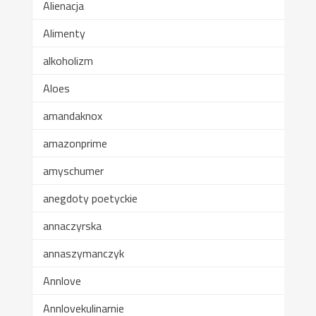
Alienacja
Alimenty
alkoholizm
Aloes
amandaknox
amazonprime
amyschumer
anegdoty poetyckie
annaczyrska
annaszymanczyk
Annlove
Annlovekulinarnie