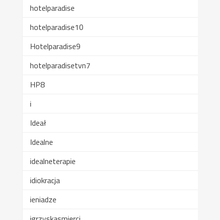
hotelparadise
hotelparadise10
Hotelparadise9
hotelparadisetvn7
HP8
i
Ideał
Idealne
idealneterapie
idiokracja
ieniadze
igrzyskasmierci