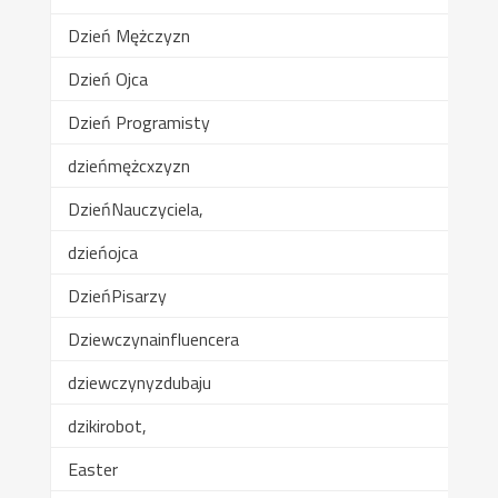
Dzień Mężczyzn
Dzień Ojca
Dzień Programisty
dzieńmężcxzyzn
DzieńNauczyciela,
dzieńojca
DzieńPisarzy
Dziewczynainfluencera
dziewczynyzdubaju
dzikirobot,
Easter