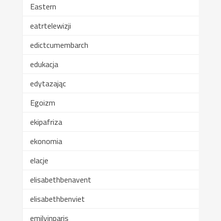
Eastern
eatrtelewizji
edictcumembarch
edukacja
edytazając
Egoizm
ekipafriza
ekonomia
elacje
elisabethbenavent
elisabethbenviet
emilyinparis