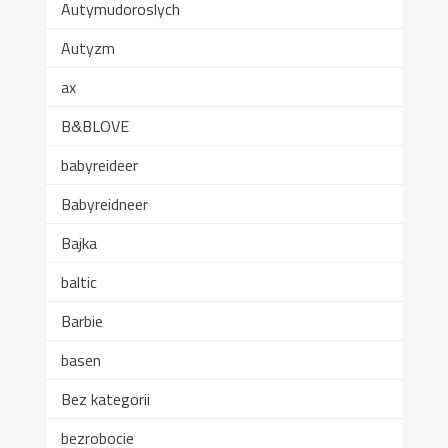
Autymudoroslych
Autyzm
ax
B&BLOVE
babyreideer
Babyreidneer
Bajka
baltic
Barbie
basen
Bez kategorii
bezrobocie