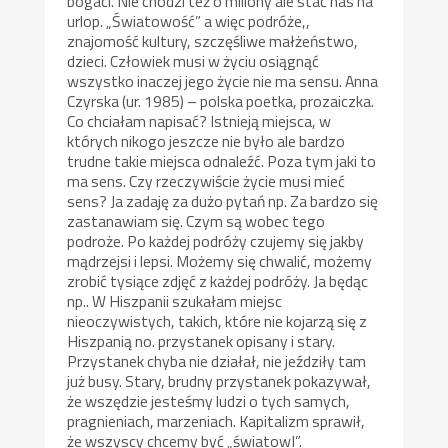
bogaci. Nie chodzi też o miliony ale stać nas na
urlop. „Światowość” a więc podróże,,
znajomość kultury, szczęśliwe małżeństwo,
dzieci. Człowiek musi w życiu osiągnąć
wszystko inaczej jego życie nie ma sensu. Anna
Czyrska (ur. 1985) – polska poetka, prozaiczka.
Co chciałam napisać? Istnieją miejsca, w
których nikogo jeszcze nie było ale bardzo
trudne takie miejsca odnaleźć. Poza tym jaki to
ma sens. Czy rzeczywiście życie musi mieć
sens? Ja zadaję za dużo pytań np. Za bardzo się
zastanawiam się. Czym są wobec tego
podroże. Po każdej podróży czujemy się jakby
mądrzejsi i lepsi. Możemy się chwalić, możemy
zrobić tysiące zdjęć z każdej podróży. Ja będąc
np.. W Hiszpanii szukałam miejsc
nieoczywistych, takich, które nie kojarzą się z
Hiszpanią no. przystanek opisany i stary.
Przystanek chyba nie działał, nie jeździły tam
już busy. Stary, brudny przystanek pokazywał,
że wszędzie jesteśmy ludzi o tych samych,
pragnieniach, marzeniach. Kapitalizm sprawił,
że wszyscy chcemy być „światowI”.