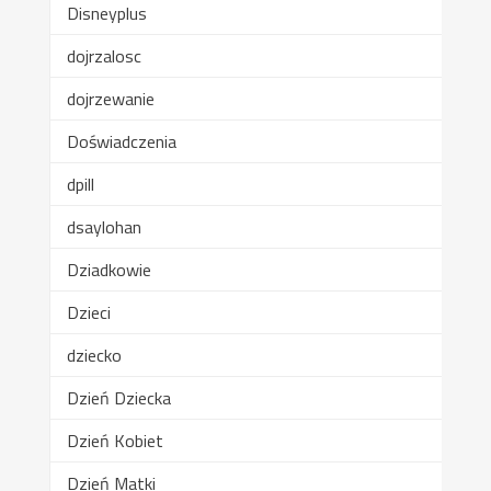
Disneyplus
dojrzalosc
dojrzewanie
Doświadczenia
dpill
dsaylohan
Dziadkowie
Dzieci
dziecko
Dzień Dziecka
Dzień Kobiet
Dzień Matki