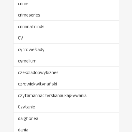
crime
crimeseries
criminalminds
CV
cyfroweślady
cymelium
czekoladopwybiznes
człowiekwityriański
czytamannaczyrskanaukapływania
Czytanie
dalghonea
dania