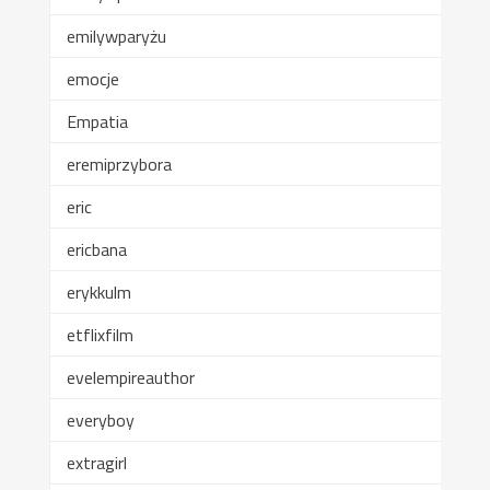
emilywparyżu
emocje
Empatia
eremiprzybora
eric
ericbana
erykkulm
etflixfilm
evelempireauthor
everyboy
extragirl