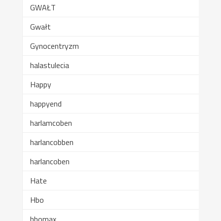
GWAŁT
Gwałt
Gynocentryzm
halastulecia
Happy
happyend
harlamcoben
harlancobben
harlancoben
Hate
Hbo
hbomax