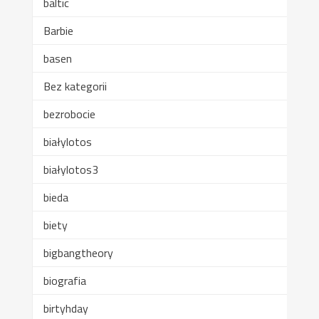
baltic
Barbie
basen
Bez kategorii
bezrobocie
białylotos
białylotos3
bieda
biety
bigbangtheory
biografia
birtyhday