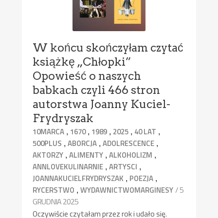
W końcu skończyłam czytać
książkę „Chłopki”
Opowieść o naszych
babkach czyli 466 stron
autorstwa Joanny Kuciel-
Frydryszak
,
,
,
,
,
10MARCA
1670
1989
2025
40 LAT
,
,
,
500PLUS
ABORCJA
ADOLRESCENCE
,
,
,
AKTORZY
ALIMENTY
ALKOHOLIZM
,
,
ANNLOVEKULINARNIE
ARTYSCI
,
,
JOANNAKUCIELFRYDRYSZAK
POEZJA
,
/ 5
RYCERSTWO
WYDAWNICTWOMARGINESY
GRUDNIA 2025
Oczywiście czytałam przez rok i udało się.