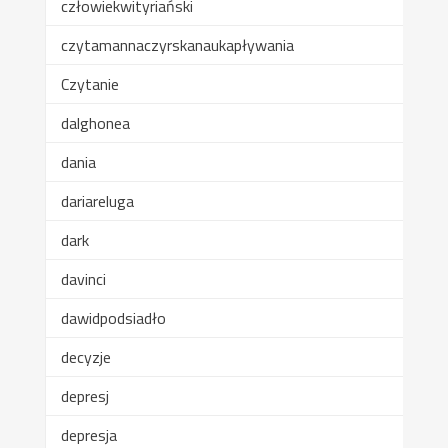
człowiekwityriański
czytamannaczyrskanaukapływania
Czytanie
dalghonea
dania
dariareluga
dark
davinci
dawidpodsiadło
decyzje
depresj
depresja