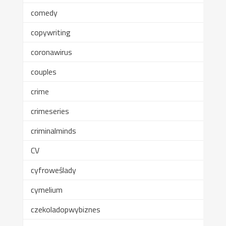
comedy
copywriting
coronawirus
couples
crime
crimeseries
criminalminds
CV
cyfroweślady
cymelium
czekoladopwybiznes