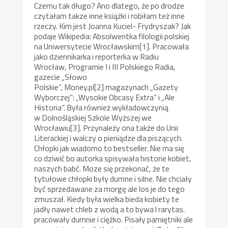
Czemu tak długo? Ano dlatego, że po drodze
czytałam takze inne książki i robiłam też inne
rzeczy. Kim jest Joanna Kuciel- Frydryszak? Jak
podaje Wikipedia: Absolwentka filologii polskiej
na Uniwersytecie Wrocławskim[1]. Pracowała
jako dziennikarka i reporterka w Radiu
Wrocław, Programie I i III Polskiego Radia,
gazecie „Słowo
Polskie”, Money.pl[2] magazynach „Gazety
Wyborczej”: „Wysokie Obcasy Extra” i „Ale
Historia”. Była również wykładowczynią
w Dolnośląskiej Szkole Wyższej we
Wrocławiu[3]. Przynależy ona także do Unii
Literackiej i walczy o pieniądze dla piszących.
Chłopki jak wiadomo to bestseller. Nie ma się
co dziwić bo autorka spisywała historie kobiet,
naszych babć. Moze się przekonać, że te
tytułowe chłopki były dumne i silne. Nie chciały
być sprzedawane za morgę ale los je do tego
zmuszał. Kiedy była wielka bieda kobiety te
jadły nawet chleb z wodą a to bywa l rarytas.
pracowały dumnie i ciężko. Pisały pamiętniki ale