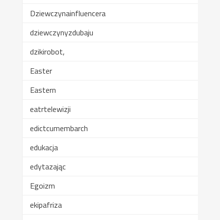
Dziewczynainfluencera
dziewczynyzdubaju
dzikirobot,
Easter
Eastern
eatrtelewizji
edictcumembarch
edukacja
edytazając
Egoizm
ekipafriza