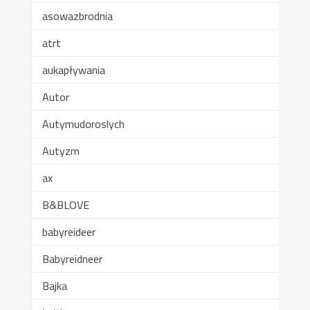
asowazbrodnia
atrt
aukapływania
Autor
Autymudoroslych
Autyzm
ax
B&BLOVE
babyreideer
Babyreidneer
Bajka