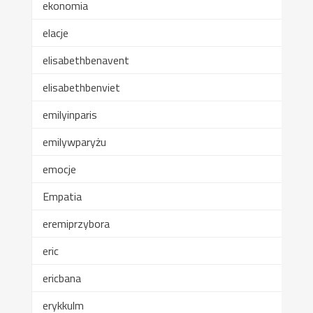
ekonomia
elacje
elisabethbenavent
elisabethbenviet
emilyinparis
emilywparyżu
emocje
Empatia
eremiprzybora
eric
ericbana
erykkulm