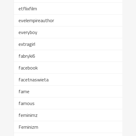
etflixfilm
evelempireauthor
everyboy
extragirl
fabryki6
facebook
facetnaswieta
fame
famous
feminimz
Feminizm