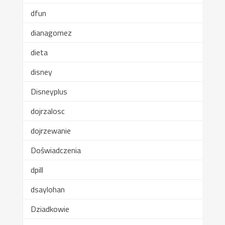
dfun
dianagomez
dieta
disney
Disneyplus
dojrzalosc
dojrzewanie
Doświadczenia
dpill
dsaylohan
Dziadkowie