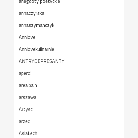
anegdoty poetyckie
annaczyrska
annaszymanczyk
Annlove
Annlovekulinarnie
ANTRYDEPRESANTY
aperol
arealpain
arszawa
Artysci
arzec
AsiaLech