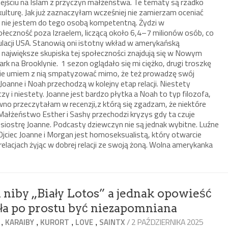
rzejściu na Islam z przyczyn małżeństwa. Te tematy są rzadko
lturę. Jak już zaznaczyłam wcześniej nie zamierzam oceniać
yż nie jestem do tego osobą kompetentną. Żydzi w
łeczność poza Izraelem, liczącą około 6,4–7 milionów osób, co
lacji USA. Stanowią oni istotny wkład w amerykańską
 a największe skupiska tej społeczności znajdują się w Nowym
ark na Brooklynie. 1 sezon oglądało się mi ciężko, drugi troszkę
 nie umiem z nią smpatyzować mimo, że też prowadzę swój
oanne i Noah przechodzą w kolejny etap relacji. Niestety
y i niestety. Joanne jest bardzo płytka a Noah to typ filozofa,
no przeczytałam w recenzji,z którą się zgadzam, że niektóre
ałżeństwo Esther i Sashy przechodzi kryzys gdy ta czuje
iostrę Joanne. Podcasty dziewczyn nie są jednak wybitne. Luźne
. Ojciec Joanne i Morgan jest homoseksualistą, który otwarcie
elacjach żyjąc w dobrej relacji ze swoją żoną. Wolna amerykanka
i niby „Biały Lotos” a jednak opowieść
iała po prostu być niezapomniana
,
,
,
,
/ 2 PAŹDZIERNIKA 2025
KARAIBY
KURORT
LOVE
SAINTX