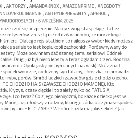
,
,
,
,
AI
AKTORZY
AMANDAKNOX
AMAZONPRIME
ANEGDOTY
,
,
,
NNLOVEKULINARNIE
ANTRYDEPRESANTY
APEROL
/ 6 WRZEŚNIA 2025
YMUDOROSLYCH
oże czuć się bezpiecznie. Mamy swoją stałą ekipę i tu bez
zez reżyserów. Zresztą nie od dziś wiadomo, ze morze kryje
ch śmierci. Dlatego rejs statkiem to najlepszy wybor kiedy możesz
 polskie seriale to jest kopia kopii zachodnich. Poróewnywany do
niestety. Może powinnam dać szansę temu serialowi. Odcinek
alnie. Drugi już był nieco lepszy a teraz oglądam trzeci. Rodzina
isarzem z Opola jakby nie było innych nazwisk). Mróz znad
je spadek wnuczce,zadłużony syn fatalny, córeczka, co prowadzi
 to i ryby, połów. Smród ludzkich zawodów gdzie chodzi o jedno.
I TO CHODZI O HAJS (ZAWSZE CHODZI O MAMONĘ). Kto
dy. Kryzys, czasy ciężkie i to zależy tylko od TATUSIA,
 żyje. I co teraz? Co z jego pieniędzmi, bo każde dziecko jest w
y Maciej, najmłodszy z rodziny, ktorego córka otrzymała spadek.
zowe pytanie: KTO ZABIŁ? W końcu każdy ma jakiś sekret? Jak