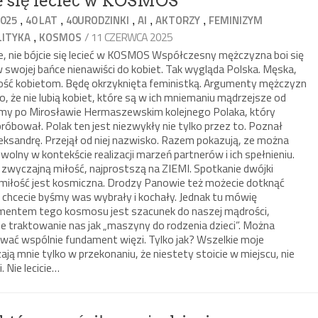
ie się lecieć w KOSMOS
,
,
,
,
,
2025
40 LAT
40URODZINKI
AI
AKTORZY
FEMINIZYM
,
/ 11 CZERWCA 2025
LITYKA
KOSMOS
 nie bójcie się lecieć w KOSMOS Współczesny mężczyzna boi się
w swojej bańce nienawiści do kobiet. Tak wygląda Polska. Męska,
lność kobietom. Będę okrzyknięta feministką. Argumenty mężczyzn
, że nie lubią kobiet, które są w ich mniemaniu mądrzejsze od
e mamy po Mirosławie Hermaszewskim kolejnego Polaka, który
próbował. Polak ten jest niezwykły nie tylko przez to. Poznał
leksandrę. Przejął od niej nazwisko. Razem pokazują, ze można
wolny w kontekście realizacji marzeń partnerów i ich spełnieniu.
 zwyczajną miłość, najprostszą na ZIEMI. Spotkanie dwójki
ch miłość jest kosmiczna. Drodzy Panowie też możecie dotknąć
i chcecie byśmy was wybrały i kochały. Jednak tu mówię
entem tego kosmosu jest szacunek do naszej mądrości,
nie traktowanie nas jak „maszyny do rodzenia dzieci”. Można
wać wspólnie fundament więzi. Tylko jak? Wszelkie moje
ą mnie tylko w przekonaniu, że niestety stoicie w miejscu, nie
 Nie lecicie…