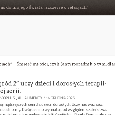
s do mojego świata „szczerze o relacjach”
cjach”
Śmierć miłości, czyli (anty)poradnik o tym, dl
ród 2” uczy dzieci i dorosłych terapii-
j serii.
,
,
/ 14 GRUDNIA 2025
500PLUS
AI
ALIMENTY
ajmądrzejszych serii dla dzieci i dorosłych. Uczy nas ważności
lenia od normy. Dwójka serio wymiata pod względem szaleństwa.
tu majsterszyk w wykonaniu Julii Kamińskiej, Pawła Domagały czy