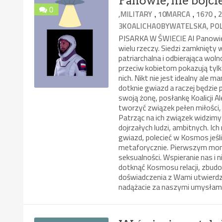
Panowie, nie bójc
0
,
,
,
,MILITARY
10MARCA
1670
3KOALICHAOBYWATELSKA, PO
PISARKA W ŚWIECIE AI Panowie,
wielu rzeczy. Siedzi zamknięty 
patriarchalna i odbierająca wo
przeciw kobietom pokazują tylko
nich. Nikt nie jest idealny al
dotknie gwiazd a raczej będzie 
swoją żonę, posłankę Koalicji A
tworzyć związek pełen miłości, 
Patrząc na ich związek widzimy
dojrzałych ludzi, ambitnych. I
gwiazd, polecieć w Kosmos jeśl
metaforycznie. Pierwszym mom
seksualności. Wspieranie nas i 
dotknąć Kosmosu relacji, zbudo
doświadczenia z Wami utwierdzaj
nadążacie za naszymi umysłami.