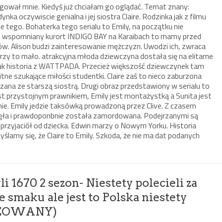
ygował mnie. Kiedyś już chciałam go oglądać. Temat znany:
a oczywiscie genialna i jej siostra Claire. Rodzinka jak z filmu
be tego. Bohaterka tego serialu to Emily, na początku nie
st wspomniany kurort INDIGO BAY na Karaibach to mamy przed
ziców. Alison budzi zainteresowanie mężczyzn. Uwodzi ich, zwraca
zy to mało. atrakcyjna młoda dziewczyna dostała się na elitarne
jak historia z WATTPADA. Przecież większość dziewczynek tam
ne szukające miłości studentki. Claire zaś to nieco zaburzona
ana ze starszą siostrą. Drugi obraz przedstawiony w serialu to
jest przystojnym prawnikiem, Emily jest montażystką a Sunita jest
irmie. Emily jedzie taksówką prowadzoną przez Clive. Z czasem
inęła i prawdoponbnie została zamordowana. Podejrzanymi są
 przyjaciół od dziecka. Edwin marzy o Nowym Yorku. Historia
ślamy się, że Claire to Emily. Szkoda, że nie ma dat podanych
i 1670 2 sezon- Niestety polecieli za
e smaku ale jest to Polska niestety
IZOWANY)