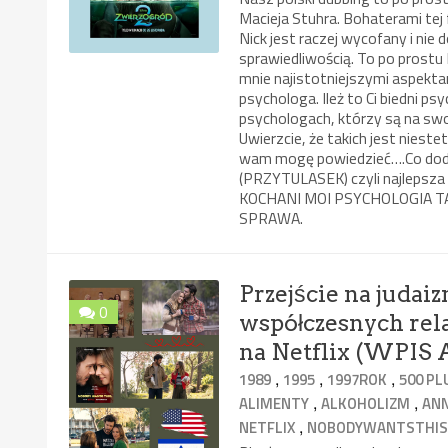
Macieja Stuhra. Bohaterami tej fil
Nick jest raczej wycofany i nie 
sprawiedliwością. To po prost
mnie najistotniejszymi aspekt
psychologa. Ileż to Ci biedni psy
psychologach, którzy są na swo
Uwierzcie, że takich jest niest
wam mogę powiedzieć….Co dodać
(PRZYTULASEK) czyli najlepsza E
KOCHANI MOI PSYCHOLOGIA 
SPRAWA.
Przejście na judai
0
współczesnych rela
na Netflix (WP
,
,
,
1989
1995
1997ROK
500 PL
,
,
ALIMENTY
ALKOHOLIZM
AN
,
NETFLIX
NOBODYWANTSTHI