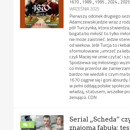
,
,
,
,
1670
1989
1995
2024
2025
WRZEŚNIA 2025
Pierwszy odcinek drugiego sezo
Adamczewski jedzie wraz z rodzi
pół Turczynka, ktora stwierdza,
bogata bo miłość to tylko miło
nie może zaistnieć. Jedzie ste
od wiekow. Jeśli Turcja to i ke
sformułowanie „umrzeć za kebab
czyli Maciej nie umie czytać i 
Spodziewa się miłosnego wyzna
co mnie przerósł ale zamierza
bardzo nie wiedzili o czym ma b
1670 ciągnie się i goni absurdy
w pełni oddają polskie społecz
władzą, statusem, wszelkie p
żenująco. CDN
Serial „Scheda” czy
0
znajoma fabuła: te