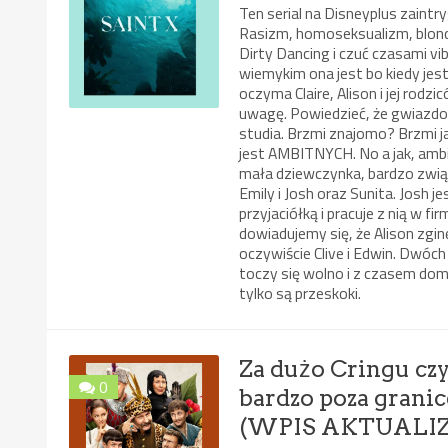
Ten serial na Disneyplus zaintr
Rasizm, homoseksualizm, blondynk
Dirty Dancing i czuć czasami vi
wiemykim ona jest bo kiedy je
oczyma Claire, Alison i jej rod
uwagę. Powiedzieć, że gwiazdor
studia. Brzmi znajomo? Brzmi 
jest AMBITNYCH. No a jak, ambit
mała dziewczynka, bardzo związ
Emily i Josh oraz Sunita. Josh 
przyjaciółką i pracuje z nią w f
dowiadujemy się, że Alison zg
oczywiście Clive i Edwin. Dwóch
toczy się wolno i z czasem domy
tylko są przeskoki.
Za dużo Cringu czyl
0
bardzo poza granic
(WPIS AKTUAL