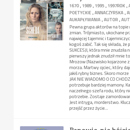
,
,
,
,
1670
1989
1995
1997ROK
,
,
POETYCKIE
ANNACZYRSKA
A
,
,
AUKAPŁYWANIA
AUTOR
AUT
Pewna grupa aktorów na topie m
zmian. Trójmiasto, ukochane pr
najwięcej tajemnic i tajemniczy
kogoś zabić. Tak się składa, że
SUKCESJI, która mnie znudzila 
pierwszy jednak znudził mnie tot
Mrozow (Nazwisko kojarzone z p
morza. Martwy ojciec, który da
jakiś rybny biznes. Skoro morze
JAK NIE WIADOMO O CO CHODZ
potrzebuje bardziej mamony. Każ
naczelnego szefa rodu, który nie
potrzebie. Zostaje zamordowan
Jest intryga, morderstwo. Kluc
przejść przez życie…