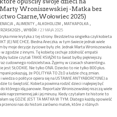
tóre opuściły swoje dzieci na
 Marty Wroniszewskiej -Matka bez
ctwo Czarne,Wołowiec 2025)
,
,
,
,
IENACJA
ALIMENTY
ALKOHOLIZM
MATKAPOLKA
,
/ 27 MAJA 2025
TRZASK2025
WYBÓR
yka mnie krytyka z tej strony: Bezdzietna singielka czyli kobieta
IKT JEJ NIE CHCE. Biedna Aneczka. w tym świecie jednak wiele
am by moje decyzje życiowe były złe. Jednak Marta Wroniszewska
je w zgodzie z innymi. Tę kobietę cechuje zdolność empatii
by ludzie czytali TAKIE KSIĄŻKI to świat byłby piękniejszy.
braz cudownego rodzicielstwa. Żyjemy w czasach sharentingu.
ie jest SŁODKIE. Nie tylko ONA. Dziecko to nie tylko 800 plus.
panii pokazują, że POLITYKA TO ZŁO a ludzie chcą zmian.
ka i wiedza o polityce opiera się na USTAWIE ANTYABORCYJNEJ a
e to świętość. Kobieta powinna rodzić dzieci i najlepiej być
do którego idą panowie. Reportaże Wroniszewskiej niszczą wiele
eki naprzemiennej jak i jej minusy. Kiedy czytałam te historie to
ałam się GDZIE JEST TA MATKA W TYM. Dlatego każdą opowieść
a przenosi nas do historii zarówno matek, które z różnych