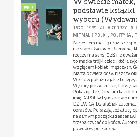
W świecie matek, k
0
podstawie książki
wyboru (Wydawni
,
,
,
,
1670
1989
AI
AKTORZY
AL
,
,
MITMALKIPOLKI
POLITYKA
Nie jestem matką i zawsze spotr
niezdarna życiowo. Bezradna, N
rzeczy ma sens. Dziś nie uważ
to matka trójki dzieci, która ży
względem kobiet i mężczyzn. Gdy
Marta otwiera oczy, niszczy o
Wersow pokazuje jakie to jej życ
Wybory prezydenckie, barwy kam
Pokazuje też, że wiara katolic
imię KAROL w tym zacnym narodzi
DZIEWICĄ. Działać jak automat 
obrazów. Pokazują też atuty opi
na samym początku zastanawi
trzeba czytać do końca. Autork
powodów porzucają…