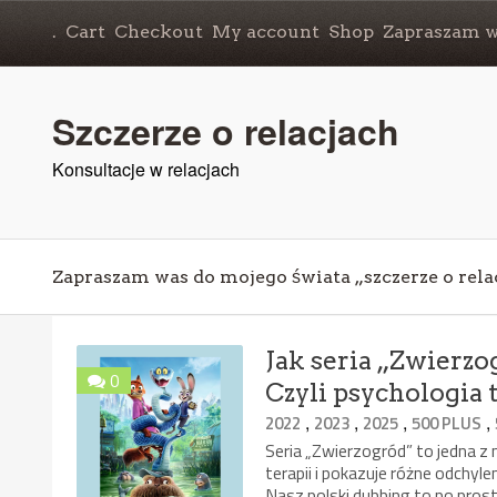
.
Cart
Checkout
My account
Shop
Zapraszam wa
Szczerze o relacjach
Konsultacje w relacjach
Zapraszam was do mojego świata „szczerze o rela
Jak seria „Zwierzog
0
Czyli psychologia te
,
,
,
,
2022
2023
2025
500 PLUS
Seria „Zwierzogród” to jedna z n
terapii i pokazuje różne odchy
Nasz polski dubbing to po pros