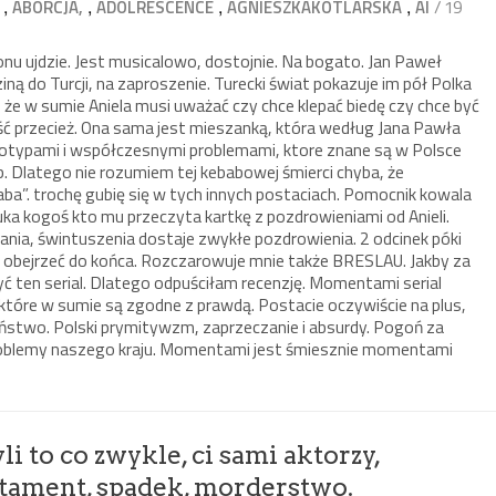
,
,
,
,
/ 19
ABORCJA,
ADOLRESCENCE
AGNIESZKAKOTLARSKA
AI
nu ujdzie. Jest musicalowo, dostojnie. Na bogato. Jan Paweł
ną do Turcji, na zaproszenie. Turecki świat pokazuje im pół Polka
 że w sumie Aniela musi uważać czy chce klepać biedę czy chce być
ść przecież. Ona sama jest mieszanką, która według Jana Pawła
reotypami i współczesnymi problemami, ktore znane są w Polsce
bab. Dlatego nie rozumiem tej kebabowej śmierci chyba, że
a”. trochę gubię się w tych innych postaciach. Pomocnik kowala
szuka kogoś kto mu przeczyta kartkę z pozdrowieniami od Anieli.
nia, świntuszenia dostaje zwykłe pozdrowienia. 2 odcinek póki
m obejrzeć do końca. Rozczarowuje mnie także BRESLAU. Jakby za
yć ten serial. Dlatego odpuściłam recenzję. Momentami serial
, które w sumie są zgodne z prawdą. Postacie oczywiście na plus,
eństwo. Polski prymitywzm, zaprzeczanie i absurdy. Pogoń za
roblemy naszego kraju. Momentami jest śmiesznie momentami
li to co zwykle, ci sami aktorzy,
stament, spadek, morderstwo.