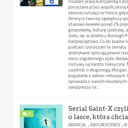
Pisałam pracę licencjancką o p
poruszane przez współczesną ku
obecnej sytuacji na froncie gd
Ameryce tworzą największą spo
stanowi niewiele ponad 2% popu
gospodarkę, kulturę i politykę,
Jorku, np. w dzielnicy Borough P
bardziej lajtowo. Co do Joanne
podcast i poruszam te tematy. J
amerykanie spłycają pewne rzecz
nieco zagubionego żyda. Niedaw
motywy są bardzo toksyczne. M
zazdrośc o długonogą Morgan, s
pogadanki o seksie i relsacjach
opowiada o swoich nieudanych r
zważywszy na…
Serial Saint-X czyl
0
o lasce, która chc
,
,
ABORCJA,
ADOLRESCENCE
AI