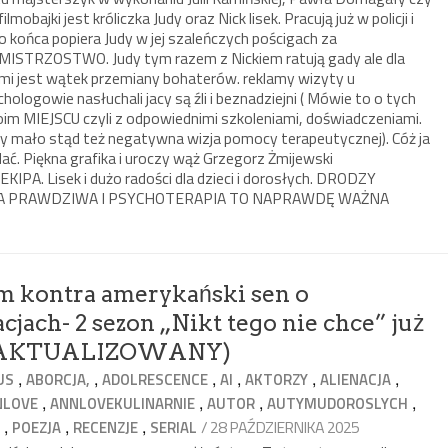
mobajki jest króliczka Judy oraz Nick lisek. Pracują już w policji i
do końca popiera Judy w jej szaleńczych pościgach za
u MISTRZOSTWO. Judy tym razem z Nickiem ratują gady ale dla
ami jest wątek przemiany bohaterów. reklamy wizyty u
chologowie nasłuchali jacy są źli i beznadziejni ( Mówie to o tych
im MIEJSCU czyli z odpowiednimi szkoleniami, doświadczeniami.
ety mało stąd też negatywna wizja pomocy terapeutycznej). Cóż ja
. Piękna grafika i uroczy wąż Grzegorz Żmijewski
KIPA. Lisek i dużo radości dla dzieci i dorosłych. DRODZY
TA PRAWDZIWA I PSYCHOTERAPIA TO NAPRAWDĘ WAŻNA
zm kontra amerykański sen o
cjach- 2 sezon „Nikt tego nie chce” już
IS AKTUALIZOWANY)
,
,
,
,
,
,
US
ABORCJA,
ADOLRESCENCE
AI
AKTORZY
ALIENACJA
,
,
,
,
NLOVE
ANNLOVEKULINARNIE
AUTOR
AUTYMUDOROSLYCH
,
,
,
/ 28 PAŹDZIERNIKA 2025
S
POEZJA
RECENZJE
SERIAL