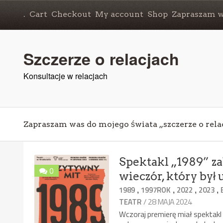
.
Cart
Checkout
My account
Shop
Zapraszam wa
Szczerze o relacjach
Konsultacje w relacjach
Zapraszam was do mojego świata „szczerze o rela
Spektakl „1989” z
0
wieczór, który był 
,
,
,
,
1989
1997ROK
2022
2023
/ 28 MAJA 2024
TEATR
Wczoraj premierę miał spektakl