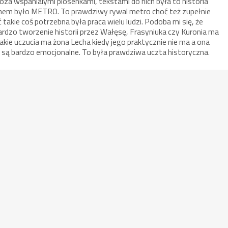
za wspanialymi piosenkami, tekstami do nich była to historia
enem było METRO. To prawdziwy rywal metro choć też zupełnie
 takie coś potrzebna była praca wielu ludzi. Podoba mi się, że
bardzo tworzenie historii przez Wałęsę, Frasyniuka czy Kuronia ma
 Jakie uczucia ma żona Lecha kiedy jego praktycznie nie ma a ona
ki są bardzo emocjonalne. To była prawdziwa uczta historyczna.