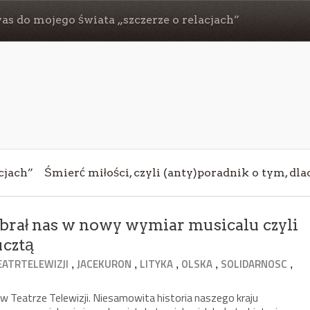
s do mojego świata „szczerze o relacjach”
cjach”
Śmierć miłości, czyli (anty)poradnik o tym, dl
abrał nas w nowy wymiar musicalu czyli
ucztą
,
,
,
,
,
EATRTELEWIZJI
JACEKURON
LITYKA
OLSKA
SOLIDARNOSC
 w Teatrze Telewizji. Niesamowita historia naszego kraju