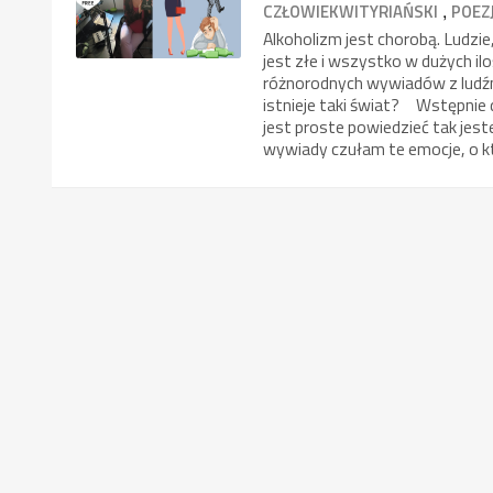
,
CZŁOWIEKWITYRIAŃSKI
POEZ
Alkoholizm jest chorobą. Ludzie
jest złe i wszystko w dużych 
różnorodnych wywiadów z ludźmi
istnieje taki świat? Wstępnie
jest proste powiedzieć tak jest
wywiady czułam te emocje, o