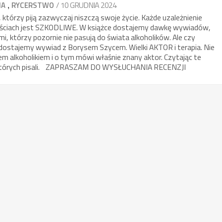
,
/ 10 GRUDNIA 2024
JA
RYCERSTWO
, którzy piją zazwyczaj niszczą swoje życie. Każde uzależnienie
ilościach jest SZKODLIWE. W książce dostajemy dawkę wywiadów,
, którzy pozornie nie pasują do świata alkoholików. Ale czy
 dostajemy wywiad z Borysem Szycem. Wielki AKTOR i terapia. Nie
em alkoholikiem i o tym mówi właśnie znany aktor. Czytając te
 których pisali. ZAPRASZAM DO WYSŁUCHANIA RECENZJI