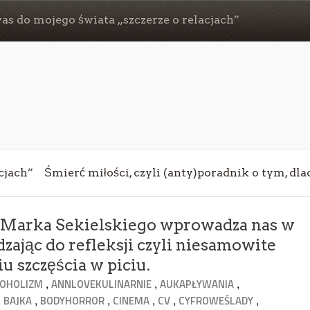
s do mojego świata „szczerze o relacjach”
cjach”
Śmierć miłości, czyli (anty)poradnik o tym, dl
 Marka Sekielskiego wprowadza nas w
zając do refleksji czyli niesamowite
 szczęścia w piciu.
,
,
,
KOHOLIZM
ANNLOVEKULINARNIE
AUKAPŁYWANIA
,
,
,
,
,
,
BAJKA
BODYHORROR
CINEMA
CV
CYFROWEŚLADY