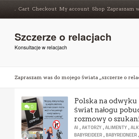
.
Cart
Checkout
My account
Shop
Zapraszam wa
Szczerze o relacjach
Konsultacje w relacjach
Zapraszam was do mojego świata „szczerze o rela
Polska na odwyku
0
świat nałogu pobud
rozmowy o szukaniu
,
,
,
AI
AKTORZY
ALIMENTY
AL
,
BABYREIDEER
BABYREIDNEER