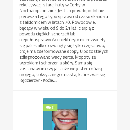
rekultywacji starej huty w Corby w
Northamptonshire. Jest to prawdopodobnie
pierwsza tego typu sprawa od czasu skandalu
z talidomidem w latach 70. Powodowie,
będący w wieku od 9 do 21 lat, cierpią z
powodu ciężkich schorzeń lub
niepełnosprawności: niektórym nie rozwinęły
się palce, albo rozwinęły się tylko częściowo,
troje ma zdeformowane stopy. U pozostałych
zdiagnozowano wady serca, kłopoty ze
wzrokiem i schorzenia skóry. Sama się
zastanawiam czy ja także nie jestem ofiarą
mojego, toksycznego miasta, które zwie się
Kędzierzyn-Koźle….
0