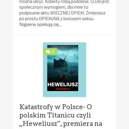
można ukryć. Kobiety robią podobnie. ŚLUB jest
społecznym wymogiem, dla mnie to
podpisanie aktu WIECZNEJ OPIEKI. Zmieniasz
po prostu OPIEKUNA z bonusem seksu.
Najpierw opiekują się…
0
Katastrofy w Polsce- O
polskim Titanicu czyli
„Heweliusz”, premiera na