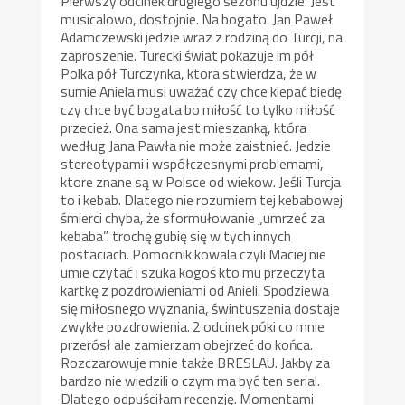
Pierwszy odcinek drugiego sezonu ujdzie. Jest
musicalowo, dostojnie. Na bogato. Jan Paweł
Adamczewski jedzie wraz z rodziną do Turcji, na
zaproszenie. Turecki świat pokazuje im pół
Polka pół Turczynka, ktora stwierdza, że w
sumie Aniela musi uważać czy chce klepać biedę
czy chce być bogata bo miłość to tylko miłość
przecież. Ona sama jest mieszanką, która
według Jana Pawła nie może zaistnieć. Jedzie
stereotypami i współczesnymi problemami,
ktore znane są w Polsce od wiekow. Jeśli Turcja
to i kebab. Dlatego nie rozumiem tej kebabowej
śmierci chyba, że sformułowanie „umrzeć za
kebaba”. trochę gubię się w tych innych
postaciach. Pomocnik kowala czyli Maciej nie
umie czytać i szuka kogoś kto mu przeczyta
kartkę z pozdrowieniami od Anieli. Spodziewa
się miłosnego wyznania, świntuszenia dostaje
zwykłe pozdrowienia. 2 odcinek póki co mnie
przerósł ale zamierzam obejrzeć do końca.
Rozczarowuje mnie także BRESLAU. Jakby za
bardzo nie wiedzili o czym ma być ten serial.
Dlatego odpuściłam recenzję. Momentami