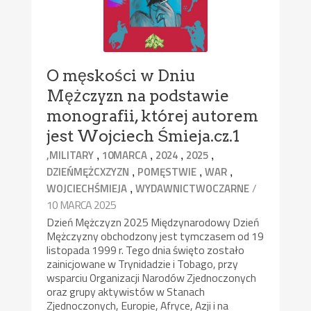
O męskości w Dniu
Mężczyzn na podstawie
monografii, której autorem
jest Wojciech Śmieja.cz.1
,
,
,
,
,MILITARY
10MARCA
2024
2025
,
,
,
DZIEŃMĘŻCXZYZN
POMĘSTWIE
WAR
,
/
WOJCIECHŚMIEJA
WYDAWNICTWOCZARNE
10 MARCA 2025
Dzień Mężczyzn 2025 Międzynarodowy Dzień
Mężczyzny obchodzony jest tymczasem od 19
listopada 1999 r. Tego dnia święto zostało
zainicjowane w Trynidadzie i Tobago, przy
wsparciu Organizacji Narodów Zjednoczonych
oraz grupy aktywistów w Stanach
Zjednoczonych, Europie, Afryce, Azji i na