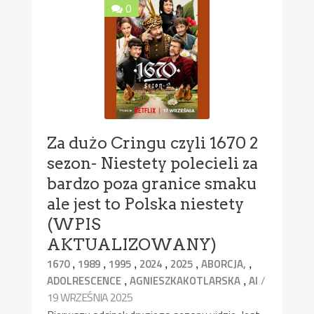
0
Za dużo Cringu czyli 1670 2
sezon- Niestety polecieli za
bardzo poza granice smaku
ale jest to Polska niestety
(WPIS
AKTUALIZOWANY)
,
,
,
,
,
,
1670
1989
1995
2024
2025
ABORCJA,
,
,
/
ADOLRESCENCE
AGNIESZKAKOTLARSKA
AI
19 WRZEŚNIA 2025