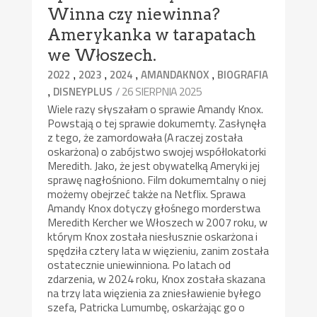
Winna czy niewinna?
Amerykanka w tarapatach
we Włoszech.
,
,
,
,
2022
2023
2024
AMANDAKNOX
BIOGRAFIA
,
/ 26 SIERPNIA 2025
DISNEYPLUS
Wiele razy słyszałam o sprawie Amandy Knox.
Powstają o tej sprawie dokumemty. Zasłynęła
z tego, że zamordowała (A raczej została
oskarżona) o zabójstwo swojej współlokatorki
Meredith. Jako, że jest obywatelką Ameryki jej
sprawę nagłośniono. Film dokumemtalny o niej
możemy obejrzeć także na Netflix. Sprawa
Amandy Knox dotyczy głośnego morderstwa
Meredith Kercher we Włoszech w 2007 roku, w
którym Knox została niesłusznie oskarżona i
spędziła cztery lata w więzieniu, zanim została
ostatecznie uniewinniona. Po latach od
zdarzenia, w 2024 roku, Knox została skazana
na trzy lata więzienia za zniesławienie byłego
szefa, Patricka Lumumbę, oskarżając go o