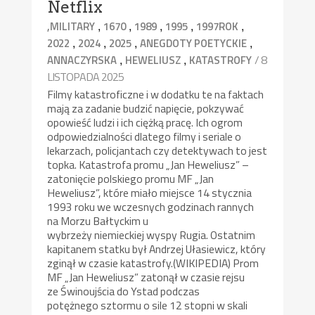
Netflix
,
,
,
,
,
,MILITARY
1670
1989
1995
1997ROK
,
,
,
,
2022
2024
2025
ANEGDOTY POETYCKIE
,
,
/ 8
ANNACZYRSKA
HEWELIUSZ
KATASTROFY
LISTOPADA 2025
Filmy katastroficzne i w dodatku te na faktach
mają za zadanie budzić napięcie, pokzywać
opowieść ludzi i ich ciężką pracę. Ich ogrom
odpowiedzialności dlatego filmy i seriale o
lekarzach, policjantach czy detektywach to jest
topka. Katastrofa promu „Jan Heweliusz” –
zatonięcie polskiego promu MF „Jan
Heweliusz”, które miało miejsce 14 stycznia
1993 roku we wczesnych godzinach rannych
na Morzu Bałtyckim u
wybrzeży niemieckiej wyspy Rugia. Ostatnim
kapitanem statku był Andrzej Ułasiewicz, który
zginął w czasie katastrofy.(WIKIPEDIA) Prom
MF „Jan Heweliusz” zatonął w czasie rejsu
ze Świnoujścia do Ystad podczas
potężnego sztormu o sile 12 stopni w skali