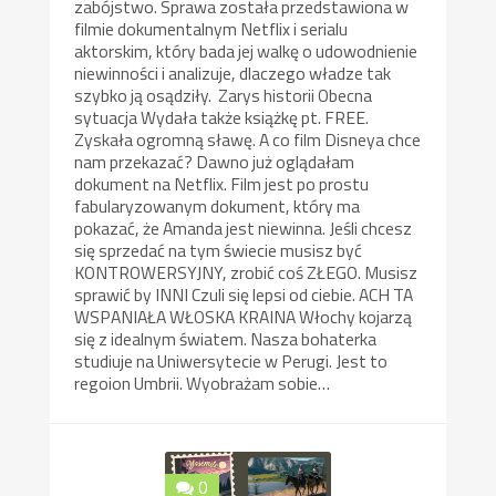
zabójstwo. Sprawa została przedstawiona w
filmie dokumentalnym Netflix i serialu
aktorskim, który bada jej walkę o udowodnienie
niewinności i analizuje, dlaczego władze tak
szybko ją osądziły. Zarys historii Obecna
sytuacja Wydała także książkę pt. FREE.
Zyskała ogromną sławę. A co film Disneya chce
nam przekazać? Dawno już oglądałam
dokument na Netflix. Film jest po prostu
fabularyzowanym dokument, który ma
pokazać, że Amanda jest niewinna. Jeśli chcesz
się sprzedać na tym świecie musisz być
KONTROWERSYJNY, zrobić coś ZŁEGO. Musisz
sprawić by INNI Czuli się lepsi od ciebie. ACH TA
WSPANIAŁA WŁOSKA KRAINA Włochy kojarzą
się z idealnym światem. Nasza bohaterka
studiuje na Uniwersytecie w Perugi. Jest to
regoion Umbrii. Wyobrażam sobie…
0