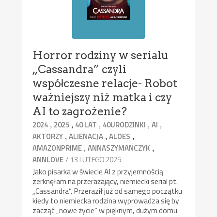
Horror rodziny w serialu
„Cassandra” czyli
współczesne relacje- Robot
ważniejszy niż matka i czy
AI to zagrożenie?
,
,
,
,
,
2024
2025
40 LAT
40URODZINKI
AI
,
,
,
AKTORZY
ALIENACJA
ALOES
,
,
AMAZONPRIME
ANNASZYMANCZYK
/ 13 LUTEGO 2025
ANNLOVE
Jako pisarka w świecie AI z przyjemnością
zerknęłam na przerażający, niemiecki serial pt.
„Cassandra”. Przeraził już od samego początku
kiedy to niemiecka rodzina wyprowadza się by
zacząć „nowe życie” w pięknym, dużym domu.