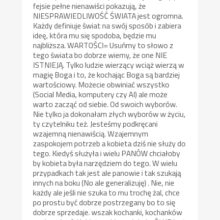
fejsie pełne nienawiści pokazują, że
NIESPRAWIEDLIWOŚĆ ŚWIATA jest ogromna.
Każdy definiuje świat na swój sposób i zabiera
ideę, która mu się spodoba, będzie mu
najbliższa. WARTOŚCI= Usuńmy to słowo z
tego świata bo dobrze wiemy, że one NIE
ISTNIEJĄ. Tylko ludzie wierzący wciąż wierzą w
magię Boga i to, że kochając Boga są bardziej
wartościowy. Możecie obwiniać wszystko
(Social Media, komputery czy AI) ale może
warto zacząć od siebie. Od swoich wyborów.
Nie tylko ja dokonałam złych wyborów w życiu,
ty czytelniku też. Jesteśmy podkręcani
wzajemną nienawiścią. Wzajemnym
zaspokojem potrzeb a kobieta dziś nie służy do
tego. Kiedyś służyła i wielu PANÓW chciałoby
by kobieta była narzędziem do tego. W wielu
przypadkach tak jest ale panowie i tak szukają
innych na boku (No ale generalizuję) . Nie, nie
każdy ale jeśli nie szuka to mu trochę żal, chce
po prostu być dobrze postrzegany bo to się
dobrze sprzedaje. wszak kochanki, kochanków