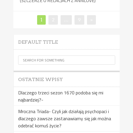
(SZCZERZE O RELACJACH Z ANNLOVE)
Nawigacja
Page
Page
Page
1
2
…
9
»
po
wpisach
DEFAULT TITLE
OSTATNIE WPISY
Dlaczego trzeci sezon 1670 podoba się mi
najbardziej?-
Mroczna Triada- Czyli jak działają psychopaci i
dlaczego zawsze zastanawiamy się jak można
odebrać komuś życie?