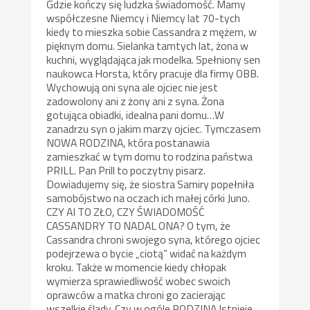
Gdzie kończy się ludzka świadomość. Mamy
współczesne Niemcy i Niemcy lat 70-tych
kiedy to mieszka sobie Cassandra z mężem, w
pięknym domu. Sielanka tamtych lat, żona w
kuchni, wyglądająca jak modelka. Spełniony sen
naukowca Horsta, który pracuje dla firmy OBB.
Wychowują oni syna ale ojciec nie jest
zadowolony ani z żony ani z syna. Żona
gotująca obiadki, idealna pani domu…W
zanadrzu syn o jakim marzy ojciec. Tymczasem
NOWA RODZINA, która postanawia
zamieszkać w tym domu to rodzina państwa
PRILL. Pan Prill to poczytny pisarz.
Dowiadujemy się, że siostra Samiry popełniła
samobójstwo na oczach ich małej córki Juno.
CZY AI TO ZŁO, CZY ŚWIADOMOŚĆ
CASSANDRY TO NADAL ONA? O tym, że
Cassandra chroni swojego syna, którego ojciec
podejrzewa o bycie „ciotą” widać na każdym
kroku. Także w momencie kiedy chłopak
wymierza sprawiedliwość wobec swoich
oprawców a matka chroni go zacierając
wszelkie ślady. Czy w ogóle RODZINA Istnieje