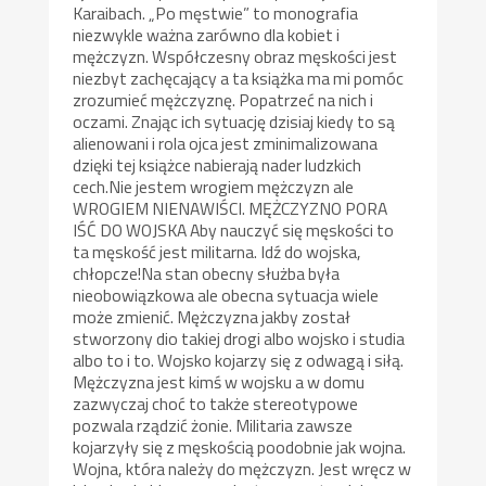
Karaibach. „Po męstwie” to monografia
niezwykle ważna zarówno dla kobiet i
mężczyzn. Współczesny obraz męskości jest
niezbyt zachęcający a ta książka ma mi pomóc
zrozumieć mężczyznę. Popatrzeć na nich i
oczami. Znając ich sytuację dzisiaj kiedy to są
alienowani i rola ojca jest zminimalizowana
dzięki tej książce nabierają nader ludzkich
cech.Nie jestem wrogiem mężczyzn ale
WROGIEM NIENAWIŚCI. MĘŻCZYZNO PORA
IŚĆ DO WOJSKA Aby nauczyć się męskości to
ta męskość jest militarna. Idź do wojska,
chłopcze!Na stan obecny służba była
nieobowiązkowa ale obecna sytuacja wiele
może zmienić. Mężczyzna jakby został
stworzony dio takiej drogi albo wojsko i studia
albo to i to. Wojsko kojarzy się z odwagą i siłą.
Mężczyzna jest kimś w wojsku a w domu
zazwyczaj choć to także stereotypowe
pozwala rządzić żonie. Militaria zawsze
kojarzyły się z męskością poodobnie jak wojna.
Wojna, która należy do mężczyzn. Jest wręcz w