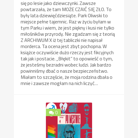
się po lesie jako dziewczynki. Zawsze
powtarzała, że tam MOŻE CZAIĆ SIĘ ZŁO. To
były lata dziewięćdziesiąte. Park Oliwski to
miejsce pełne tajemnic. Raz w życiu byłam w
tym Parku i wiem, że jest piękny i kusi nie tylko
miłośników przyrody. Nie zgadzam się z teorią
Z ARCHIWUM X iż tej tabliczki nie napisał
morderca. Ta ocena jest zbyt pochopna. W
książce oczywiście dużo rzeczy jest fikcyjnych
tak jak i postacie. „Błękit” to opowieść o tym,
że jesteśmy bezradni wobec ludzi. Jak bardzo
powinniśmy dbać o nasze bezpieczeństwo.
Miałam to szczęście, że moja rodzina dbała o
mnie i zawsze mogłam na nich liczyć…
0