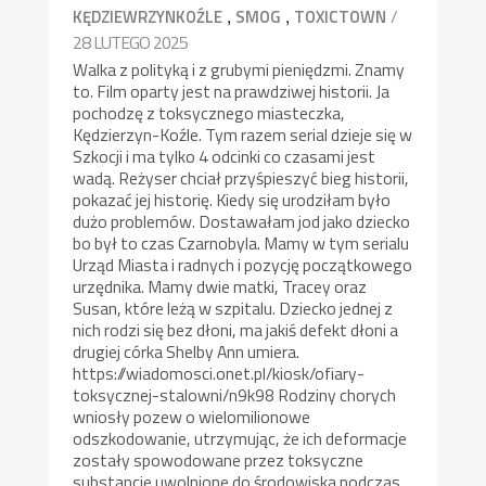
,
,
/
KĘDZIEWRZYNKOŹLE
SMOG
TOXICTOWN
28 LUTEGO 2025
Walka z polityką i z grubymi pieniędzmi. Znamy
to. Film oparty jest na prawdziwej historii. Ja
pochodzę z toksycznego miasteczka,
Kędzierzyn-Koźle. Tym razem serial dzieje się w
Szkocji i ma tylko 4 odcinki co czasami jest
wadą. Reżyser chciał przyśpieszyć bieg historii,
pokazać jej historię. Kiedy się urodziłam było
dużo problemów. Dostawałam jod jako dziecko
bo był to czas Czarnobyla. Mamy w tym serialu
Urząd Miasta i radnych i pozycję początkowego
urzędnika. Mamy dwie matki, Tracey oraz
Susan, które leżą w szpitalu. Dziecko jednej z
nich rodzi się bez dłoni, ma jakiś defekt dłoni a
drugiej córka Shelby Ann umiera.
https://wiadomosci.onet.pl/kiosk/ofiary-
toksycznej-stalowni/n9k98 Rodziny chorych
wniosły pozew o wielomilionowe
odszkodowanie, utrzymując, że ich deformacje
zostały spowodowane przez toksyczne
substancje uwolnione do środowiska podczas