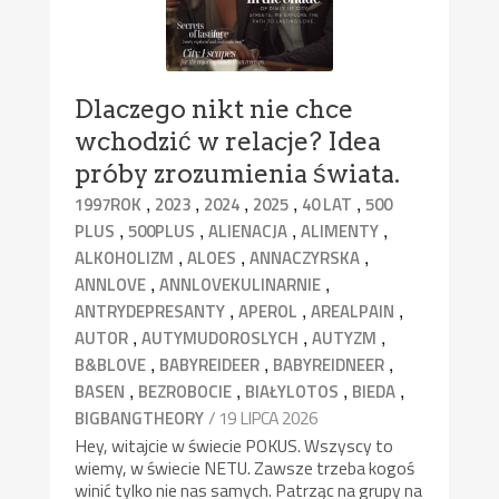
Dlaczego nikt nie chce
wchodzić w relacje? Idea
próby zrozumienia świata.
,
,
,
,
,
1997ROK
2023
2024
2025
40 LAT
500
,
,
,
,
PLUS
500PLUS
ALIENACJA
ALIMENTY
,
,
,
ALKOHOLIZM
ALOES
ANNACZYRSKA
,
,
ANNLOVE
ANNLOVEKULINARNIE
,
,
,
ANTRYDEPRESANTY
APEROL
AREALPAIN
,
,
,
AUTOR
AUTYMUDOROSLYCH
AUTYZM
,
,
,
B&BLOVE
BABYREIDEER
BABYREIDNEER
,
,
,
,
BASEN
BEZROBOCIE
BIAŁYLOTOS
BIEDA
/ 19 LIPCA 2026
BIGBANGTHEORY
Hey, witajcie w świecie POKUS. Wszyscy to
wiemy, w świecie NETU. Zawsze trzeba kogoś
winić tylko nie nas samych. Patrząc na grupy na