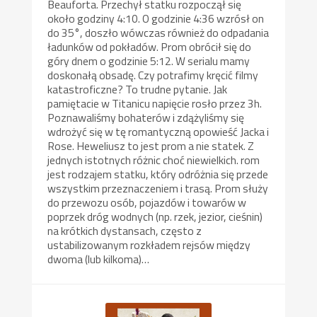
Beauforta. Przechył statku rozpoczął się
około godziny 4:10. O godzinie 4:36 wzrósł on
do 35°, doszło wówczas również do odpadania
ładunków od pokładów. Prom obrócił się do
góry dnem o godzinie 5:12. W serialu mamy
doskonałą obsadę. Czy potrafimy kręcić filmy
katastroficzne? To trudne pytanie. Jak
pamiętacie w Titanicu napięcie rosło przez 3h.
Poznawaliśmy bohaterów i zdążyliśmy się
wdrożyć się w tę romantyczną opowieść Jacka i
Rose. Heweliusz to jest prom a nie statek. Z
jednych istotnych różnic choć niewielkich. rom
jest rodzajem statku, który odróżnia się przede
wszystkim przeznaczeniem i trasą. Prom służy
do przewozu osób, pojazdów i towarów w
poprzek dróg wodnych (np. rzek, jezior, cieśnin)
na krótkich dystansach, często z
ustabilizowanym rozkładem rejsów między
dwoma (lub kilkoma)…