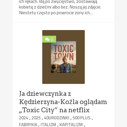
ich rękach. Idą po zwycięstwo, zostawiają
kobietę z dziećmi albo bez. Noszą jej zdjęcie.
Niestety często po powrocie żony ich…
0
Ja dziewczynka z
Kędzierzyna-Koźla oglądam
„Toxic City” na netflix
,
,
,
,
2024
2025
40URODZINKI
500 PLUS
,
,
,
FABRYKI6
ITALIZM
KAPITALIZM