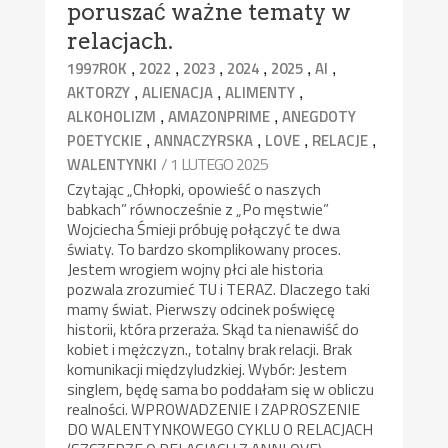
poruszać ważne tematy w
relacjach.
,
,
,
,
,
,
1997ROK
2022
2023
2024
2025
AI
,
,
,
AKTORZY
ALIENACJA
ALIMENTY
,
,
ALKOHOLIZM
AMAZONPRIME
ANEGDOTY
,
,
,
,
POETYCKIE
ANNACZYRSKA
LOVE
RELACJE
/ 1 LUTEGO 2025
WALENTYNKI
Czytając „Chłopki, opowieść o naszych
babkach” równocześnie z „Po męstwie”
Wojciecha Śmieji próbuję połączyć te dwa
światy. To bardzo skomplikowany proces.
Jestem wrogiem wojny płci ale historia
pozwala zrozumieć TU i TERAZ. Dlaczego taki
mamy świat. Pierwszy odcinek poświęcę
historii, która przeraża. Skąd ta nienawiść do
kobiet i mężczyzn., totalny brak relacji. Brak
komunikacji międzyludzkiej. Wybór: Jestem
singlem, będę sama bo poddałam się w obliczu
realności. WPROWADZENIE I ZAPROSZENIE
DO WALENTYNKOWEGO CYKLU O RELACJACH