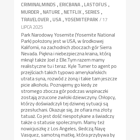
,
,
,
CRIMINALMINDS
ERICBANA
LASTOFUS
,
,
,
,
MURDER
NATURE
NETFLIX
SERIES
,
,
/ 17
TRAVELOVER
USA
YOSEMITEPARK
LIPCA 2025
Park Narodowy Yosemite (Yosemite National
Park) położony jest w USA, w środkowej
Kalifornii, na zachodnich zboczach gór Sierra
Nevada. Piękna i niebezpieczna kraina, którą
mknął także Joel z Elle.Tym razem mamy
realistyczne tu i teraz. Kyle Turner to agent po
przejściach takich typowo amerykańskich:
utrata syna, rozwód z żoną i takie tam jeszcze
picie alkoholu. Poznajemy go kiedy ze
stromego zbocza gór podczas wspinaczki
zostają zrzucone zwłoki dziewczyny. Chłopcy,
którzy doświadczyli tej dziwnej sytuacji są
przesłuchani. Okazuje się, że ofiara ma złoty
tatuaż. Co jest dość niespotykane a świadczy
także o statusie społecznym. Mamy też
nowicjuszkę z Los Angeles, śledczą Nayę
Vasquez, samotną matkę, która przybywa by