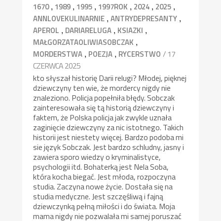
,
,
,
,
,
,
1670
1989
1995
1997ROK
2024
2025
,
,
ANNLOVEKULINARNIE
ANTRYDEPRESANTY
,
,
,
APEROL
DARIARELUGA
KSIAZKI
,
MAŁGORZATAOLIWIASOBCZAK
,
,
/ 17
MORDERSTWA
POEZJA
RYCERSTWO
CZERWCA 2025
kto słyszał historię Darii relugi? Młodej, pięknej
dziewczyny ten wie, że mordercy nigdy nie
znaleziono. Policja popełniła błędy. Sobczak
zainteresowała się tą historią dziewczyny i
faktem, że Polska policja jak zwykle uznała
zaginięcie dziewczyny za nic istotnego. Takich
historii jest niestety więcej. Bardzo podoba mi
sie język Sobczak. Jest bardzo schludny, jasny i
zawiera sporo wiedzy o kryminalistyce,
psychologii itd. Bohaterką jest Nela Soba,
która kocha biegać. Jest młoda, rozpoczyna
studia. Zaczyna nowe życie. Dostała się na
studia medyczne. Jest szczęśliwą i fajną
dziewczynką pełną miłości i do świata. Moja
mama nigdy nie pozwalała mi samej poruszać