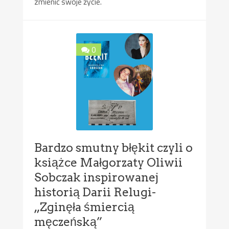
zmienić swoje życie.
0
Bardzo smutny błękit czyli o
książce Małgorzaty Oliwii
Sobczak inspirowanej
historią Darii Relugi-
„Zginęła śmiercią
męczeńską”