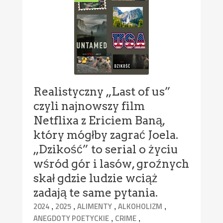
Realistyczny „Last of us”
czyli najnowszy film
Netflixa z Ericiem Baną,
który mógłby zagrać Joela.
„Dzikość” to serial o życiu
wśród gór i lasów, groźnych
skał gdzie ludzie wciąż
zadają te same pytania.
,
,
,
,
2024
2025
ALIMENTY
ALKOHOLIZM
,
,
ANEGDOTY POETYCKIE
CRIME