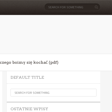
aczego boimy się kochać (pdf)
DEFAULT TITLE
OSTATNIE WPISY