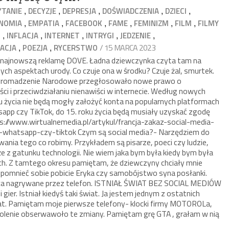
,
,
,
,
,
YTANIE
DECYZJE
DEPRESJA
DOŚWIADCZENIA
DZIECI
,
,
,
,
,
,
NOMIA
EMPATIA
FACEBOOK
FAME
FEMINIZM
FILM
FILMY
,
,
,
,
,
O
INFLACJA
INTERNET
INTRYGI
JEDZENIE
,
,
/ 15 MARCA 2023
ACJA
POEZJA
RYCERSTWO
najnowszą reklamę DOVE. Ładna dziewczynka czyta tam na
nych aspektach urody. Co czuje ona w środku? Czuje żal, smurtek.
e Zgromadzenie Narodowe przegłosowało nowe prawo o
ci i przeciwdziałaniu nienawiści w internecie. Według nowych
ku życia nie będą mogły założyć konta na popularnych platformach
app czy TikTok, do 15. roku życia będą musiały uzyskać zgodę
tps://www.wirtualnemedia.pl/artykul/francja-zakaz-social-media-
m-whatsapp-czy-tiktok Czym są social media?- Narzędziem do
ania tego co robimy. Przykładem są pisarze, poeci czy ludzie,
e z gatunku technologii. Nie wiem jaka bym była kiedy bym była
ch. Z tamtego okresu pamiętam, że dziewczyny chciały mnie
rzypomnieć sobie pobicie Eryka czy samobójstwo syna posłanki.
pca nagrywane przez telefon. ISTNIAŁ ŚWIAT BEZ SOCIAL MEDIÓW
 gier. Istniał kiedyś taki świat. Ja jestem jednym z ostatnich
iat. Pamiętam moje pierwsze telefony- klocki firmy MOTOROLa,
lenie obserwawoło te zmiany. Pamiętam grę GTA , grałam w nią