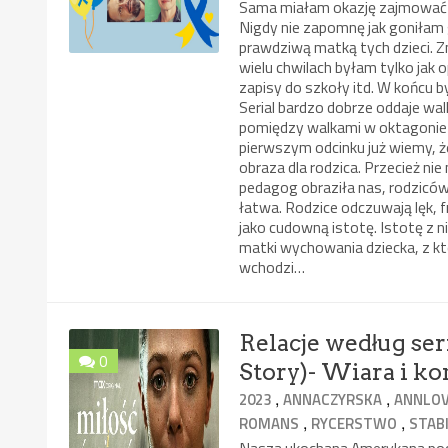
Sama miałam okazję zajmować s
Nigdy nie zapomnę jak goniłam 
prawdziwą matką tych dzieci. Z
wielu chwilach byłam tylko jak
zapisy do szkoły itd. W końcu 
Serial bardzo dobrze oddaje wa
pomiędzy walkami w oktagonie
pierwszym odcinku już wiemy, że 
obraza dla rodzica. Przecież nie
pedagog obraziła nas, rodziców
łatwa. Rodzice odczuwają lęk, f
jako cudowną istotę. Istotę z n
matki wychowania dziecka, z kt
wchodzi…
Relacje według se
0
Story)- Wiara i k
,
,
2023
ANNACZYRSKA
ANNLO
,
,
ROMANS
RYCERSTWO
STABI
Nasza ukochana Amerykana począ