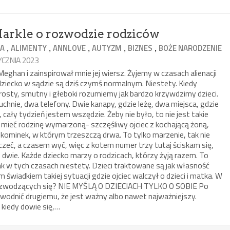
rkle o rozwodzie rodziców
,
,
,
,
,
JA
ALIMENTY
ANNLOVE
AUTYZM
BIZNES
BOŻE NARODZENIE
YCZNIA 2023
ghan i zainspirował mnie jej wiersz. Żyjemy w czasach alienacji
e o dziecko w sądzie są dziś czymś normalnym. Niestety. Kiedy
rosty, smutny i głeboki rozumiemy jak bardzo krzywdzimy dzieci.
chnie, dwa telefony. Dwie kanapy, gdzie leżę, dwa miejsca, gdzie
 cały tydzień jestem wszędzie. Żeby nie było, to nie jest takie
ę mieć rodzinę wymarzoną- szczęśliwy ojciec z kochającą żoną,
 kominek, w którym trzeszczą drwa. To tylko marzenie, tak nie
czeć, a czasem wyć, więc z kotem numer trzy tutaj ściskam się,
 dwie. Każde dziecko marzy o rodzicach, którzy żyją razem. To
ak w tych czasach niestety. Dzieci traktowane są jak własność
 świadkiem takiej sytuacji gdzie ojciec walczył o dzieci i matka. W
ozwodzących się? NIE MYŚLĄ O DZIECIACH TYLKO O SOBIE Po
owodnić drugiemu, że jest ważny albo nawet najważniejszy.
kiedy dowie się,…