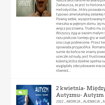
Zwłaszcza, że jest to historia
metodystów , który pozwala na 
typowo amerykańską sielankę m
Pewną siebie, wysportowaną ma
mieszka w pięknym domu. Jej mą
wręcz poczciwina. Trudno mu za
Wszyscy żyją w swoim małym św
razu podczas turnieju gry w sia
ona czuje podniecenie. Przez t
opowiada przyjaciółce. Romans 
sumie do końca nie znamy powo
ucieczki od nudy, jest frustro
kobietę,która dzielnie spełnia 
wyglądały zdecydowanie inaczej
również…
2 kwietnia- Międ
0
Autyzmu- Autyzm u 
,
,
,
2022
ABORCJA
ALIENACJA
A