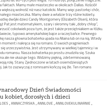
 na faktach. Mamy małe miasteczko w okolicach Dallas. Kościół
większą wolność niż nasz katolicki. Mamy więc pastorkę i chór,
ałego miasteczka. Mamy dwie a właście trzy różne kobiety.
tkę dwójki dzieci Candy Montgomery (Elizabeth Olsen), która
ż Pat jest matematykiem, szary i skromny taki „dobry chłop”,
rzucić cokolwiek poza tym, że jest także przeciętniakiem w łóżku.
iecie, typowo amerykańskiej bajce a raczej bańce. Pewnego
tkę nasza głowna bohaterka upada na Allaina lub on na nią. Wtedy
en moment i nakręca się na romans. O swoich pragnieniach
się urzeczywistnia. Jest utrzymywany w wielkiej tajemnicy i w
du romansu. Nasza bohaterka po prostu znudziła się. Szuka
wana ale nie ukazuje tego. Widzimy piękną, zdeterminowaną
swoją rolę. Stany Zjednoczone w latach osiemdziesiątych
. Jak to zazwyczaj z romnsami kończą się źle. Ten romans
zynarodowy Dzień Świadomości
kobiet, dorosłych i dzieci
,
,
,
,
LOES
ANNACZYRSKA
ANNLOVE
ANNLOVEKULINARNIE