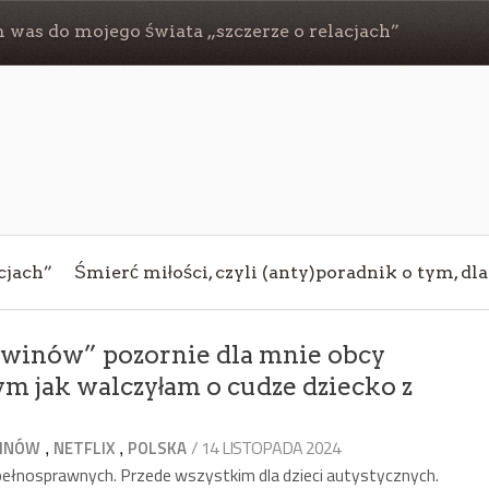
 was do mojego świata „szczerze o relacjach”
cjach”
Śmierć miłości, czyli (anty)poradnik o tym, dl
gwinów” pozornie dla mnie obcy
m jak walczyłam o cudze dziecko z
,
,
/ 14 LISTOPADA 2024
WINÓW
NETFLIX
POLSKA
iepełnosprawnych. Przede wszystkim dla dzieci autystycznych.