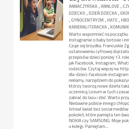
,
,
ANNACZYRSKA
ANNLOVE
CZ
,
,
DZIECKO
DZIEŃ DZIECKA
EKO
,
,
,
GYNOCENTRYZM
HATE
HB
,
KARIERALITERACKA
KOMUNIK
Warto wspomnieć na początku 
Instagramie o baby botoxie i in
Czuje się brzydka. Francuski
ustanowieniu cyfrowej dojrzałoś
przepisów dzieci poniżej 13. ro
jak Facebook, Instagram, Whats
rodziców. Czytaj więcej na: ht
dla-dzieci-facebook-instagra
reklamy, narzędziem do pokazyw
którzy tworzą nowe dzieła takż
uczennicą Liceum w tych czasa
zabrać do lasu i zbić. Warto p
Niedawne pobicie innego chło
Istniał świat bez social mediów i
pokoleń, które pamięta ten św
NOKIA czy SAMSUNG. Moje poko
u kolegi. Pamiętam…