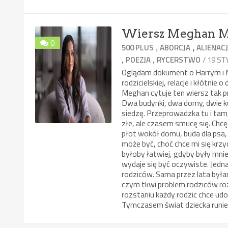
Wiersz Meghan Ma
0
,
,
500 PLUS
ABORCJA
ALIENAC
,
,
/ 19 ST
POEZJA
RYCERSTWO
Oglądam dokument o Harrym i Me
rodzicielskiej, relacje i kłótni
Meghan cytuje ten wiersz tak p
Dwa budynki, dwa domy, dwie ku
siedzę. Przeprowadzka tu i tam,
złe, ale czasem smucę się. Chc
płot wokół domu, buda dla psa,
może być, choć chce mi się krzy
byłoby łatwiej, gdyby były mnie
wydaje się być oczywiste. Jedn
rodziców. Sama przez lata byłam
czym tkwi problem rodziców r
rozstaniu każdy rodzic chce ud
Tymczasem świat dziecka runie 