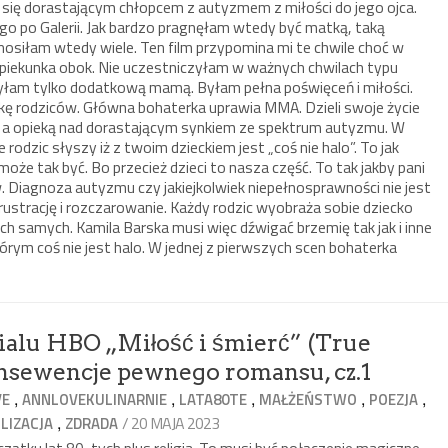
ię dorastającym chłopcem z autyzmem z miłości do jego ojca.
go po Galerii. Jak bardzo pragnęłam wtedy być matką, taką
nosiłam wtedy wiele. Ten film przypomina mi te chwile choć w
 opiekunka obok. Nie uczestniczyłam w ważnych chwilach typu
byłam tylko dodatkową mamą. Byłam pełna poświęceń i miłości.
lkę rodziców. Główna bohaterka uprawia MMA. Dzieli swoje życie
 a opieką nad dorastającym synkiem ze spektrum autyzmu. W
rodzic słyszy iż z twoim dzieckiem jest „coś nie halo”. To jak
 może tak być. Bo przecież dzieci to nasza część. To tak jakby pani
. Diagnoza autyzmu czy jakiejkolwiek niepełnosprawności nie jest
rustrację i rozczarowanie. Każdy rodzic wyobraża sobie dziecko
ich samych. Kamila Barska musi więc dźwigać brzemię tak jak i inne
órym coś nie jest halo. W jednej z pierwszych scen bohaterka
rialu HBO „Miłość i śmierć” (True
onsewencje pewnego romansu, cz.1
,
,
,
,
,
VE
ANNLOVEKULINARNIE
LATA80TE
MAŁŻEŃSTWO
POEZJA
,
/ 20 MAJA 2023
LIZACJA
ZDRADA
tku lat 80-tych plus religia. To musi być połączenie magiczne.