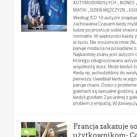
,
AUTYMUDOROSLYCH
BIZNES
,
,
MATKI
DZIEŃ MĘŻCZYZN
EGO
Według ICD 10 autyzm znajduje s
zachowania Czasami kiedy myślę
ludzie po prostu je sobie stwor
normalne. W większości każdy z
w życiu. Nie zrozumcie mnie źle
panuje moda na na posiadanie
Najbardziej znany jest autyzm 
którego zdiagnozowano autyzm
wspólnotę dusz. Może kiedyś to
Kiedy np. wchodziliśmy do wind
pierwszy. Uwielbiał kiedy w jeg
panuje chaos. Dzieci z probleme
galeriach są specjalne godziny
kiedyś gonilam Z po jednej z gal
problem z empatią. W dzisiejszy
Francja zakazuje 
0
użytkownikom- Co