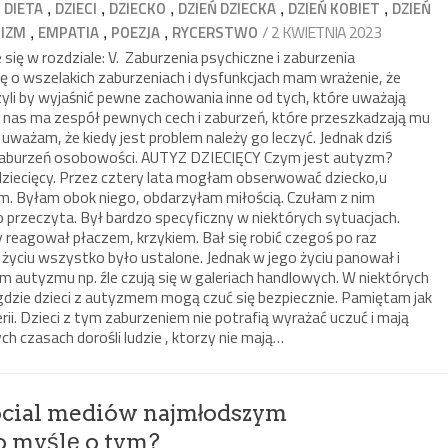
,
,
,
,
,
,
DIETA
DZIECI
DZIECKO
DZIEŃ DZIECKA
DZIEŃ KOBIET
DZIEŃ
,
,
,
/ 2 KWIETNIA 2023
IZM
EMPATIA
POEZJA
RYCERSTWO
ię w rozdziale: V. Zaburzenia psychiczne i zaburzenia
 o wszelakich zaburzeniach i dysfunkcjach mam wrażenie, że
zyli by wyjaśnić pewne zachowania inne od tych, które uważają
 nas ma zespół pewnych cech i zaburzeń, które przeszkadzają mu
, uważam, że kiedy jest problem należy go leczyć. Jednak dziś
 zaburzeń osobowości. AUTYZ DZIECIĘCY Czym jest autyzm?
dziecięcy. Przez cztery lata mogłam obserwować dziecko,u
. Byłam obok niego, obdarzyłam miłością. Czułam z nim
 przeczyta. Był bardzo specyficzny w niektórych sytuacjach.
y reagował płaczem, krzykiem. Bał się robić czegoś po raz
o życiu wszystko było ustalone. Jednak w jego życiu panował i
m autyzmu np. źle czują się w galeriach handlowych. W niektórych
, gdzie dzieci z autyzmem mogą czuć się bezpiecznie. Pamiętam jak
erii. Dzieci z tym zaburzeniem nie potrafią wyrażać uczuć i mają
ch czasach dorośli ludzie , ktorzy nie mają…
social mediów najmłodszym
 myślę o tym?