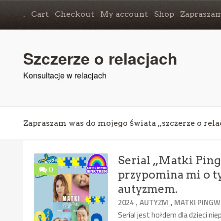
.
Cart
Checkout
My account
Shop
Zapraszam
Szczerze o relacjach
Konsultacje w relacjach
Zapraszam was do mojego świata „szczerze o rela
Serial „Matki Pin
0
przypomina mi o ty
autyzmem.
,
,
2024
AUTYZM
MATKI PING
Serial jest hołdem dla dzieci n