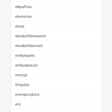
ekipafriza
ekonomia
elacje
elisabethbenavent
elisabethbenviet
emilyinparis
emilywparyżu
emocje
Empatia
eremiprzybora
eric