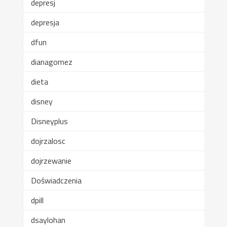
depresj
depresja
dfun
dianagomez
dieta
disney
Disneyplus
dojrzalosc
dojrzewanie
Doświadczenia
dpill
dsaylohan