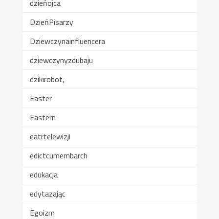
dzieńojca
DzieńPisarzy
Dziewczynainfluencera
dziewczynyzdubaju
dzikirobot,
Easter
Eastern
eatrtelewizji
edictcumembarch
edukacja
edytazając
Egoizm