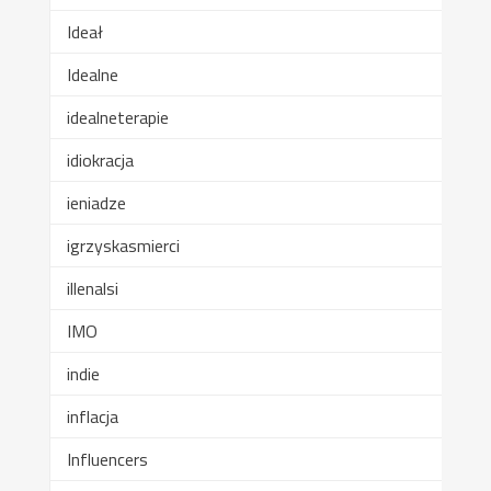
Ideał
Idealne
idealneterapie
idiokracja
ieniadze
igrzyskasmierci
illenalsi
IMO
indie
inflacja
Influencers