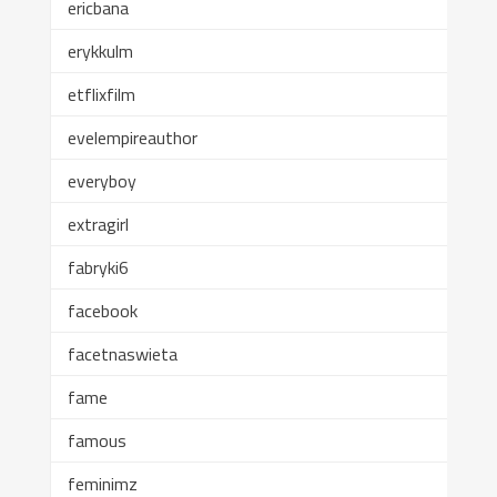
ericbana
erykkulm
etflixfilm
evelempireauthor
everyboy
extragirl
fabryki6
facebook
facetnaswieta
fame
famous
feminimz