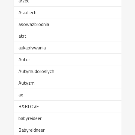
arzec
AsiaLech
asowazbrodnia
atrt
aukapływania
Autor
Autymudoroslych
Autyzm
ax
B&BLOVE
babyreideer
Babyreidneer