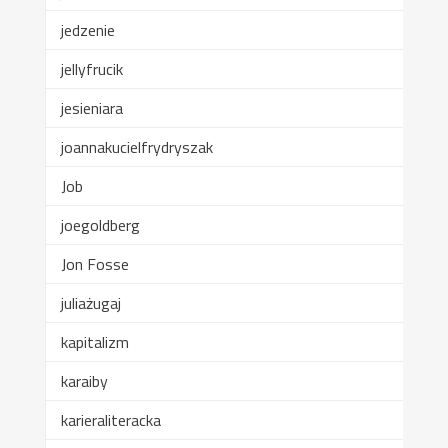
jedzenie
jellyfrucik
jesieniara
joannakucielfrydryszak
Job
joegoldberg
Jon Fosse
juliażugaj
kapitalizm
karaiby
karieraliteracka