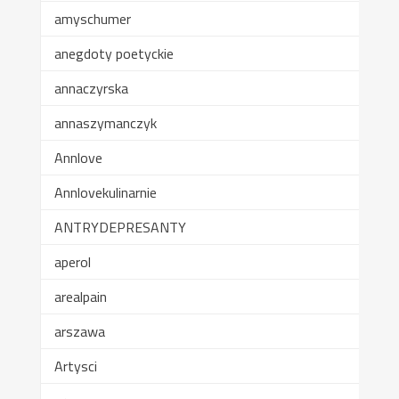
amyschumer
anegdoty poetyckie
annaczyrska
annaszymanczyk
Annlove
Annlovekulinarnie
ANTRYDEPRESANTY
aperol
arealpain
arszawa
Artysci