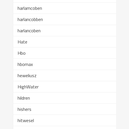
harlamcoben
harlancobben
harlancoben
Hate
Hbo
hbomax
heweliusz
HighWater
hildren
hishers
hitwesel