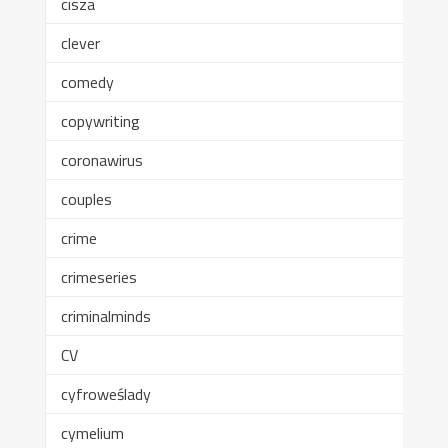
cisza
clever
comedy
copywriting
coronawirus
couples
crime
crimeseries
criminalminds
CV
cyfroweślady
cymelium