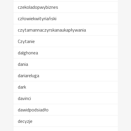
czekoladopwybiznes
człowiekwityriański
czytamannaczyrskanaukapływania
Czytanie
dalghonea
dania
dariareluga
dark
davinci
dawidpodsiadło
decyzje