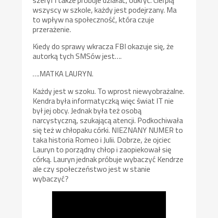
wszyscy w szkole, każdy jest podejrzany. Ma
to wpływ na społeczność, która czuje
przerażenie.
Kiedy do sprawy wkracza FBI okazuje się, że
autorką tych SMSów jest….
….MATKA LAURYN.
Każdy jest w szoku. To wprost niewyobrażalne.
Kendra była informatyczką więc świat IT nie
był jej obcy. Jednak była też osobą
narcystyczną, szukającą atencji. Podkochiwała
się też w chłopaku córki. NIEZNANY NUMER to
taka historia Romeo i Julii. Dobrze, że ojciec
Lauryn to porządny chłop i zaopiekował się
córką. Lauryn jednak próbuje wybaczyć Kendrze
ale czy społeczeństwo jest w stanie
wybaczyć?