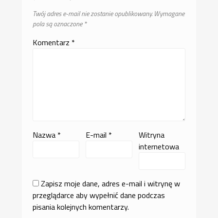
Twój adres e-mail nie zostanie opublikowany.
Wymagane
pola są oznaczone
*
Komentarz
*
Nazwa
*
E-mail
*
Witryna
internetowa
Zapisz moje dane, adres e-mail i witrynę w
przeglądarce aby wypełnić dane podczas
pisania kolejnych komentarzy.