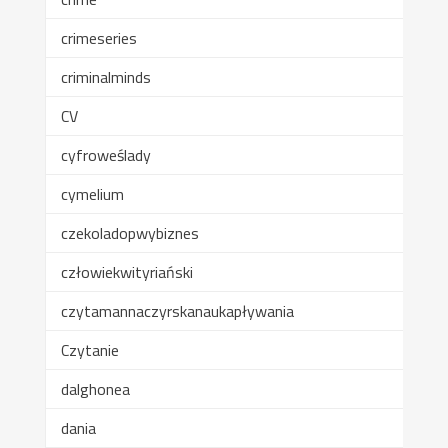
crimeseries
criminalminds
CV
cyfroweślady
cymelium
czekoladopwybiznes
człowiekwityriański
czytamannaczyrskanaukapływania
Czytanie
dalghonea
dania