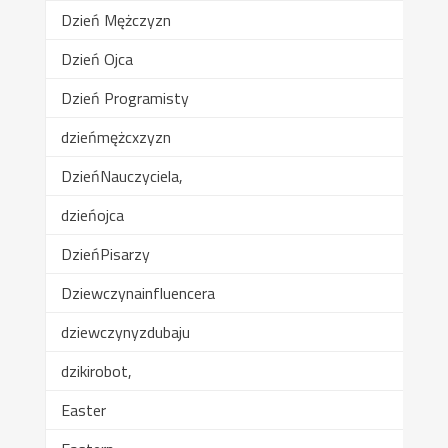
Dzień Mężczyzn
Dzień Ojca
Dzień Programisty
dzieńmężcxzyzn
DzieńNauczyciela,
dzieńojca
DzieńPisarzy
Dziewczynainfluencera
dziewczynyzdubaju
dzikirobot,
Easter