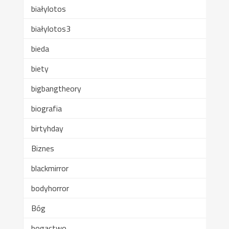
białylotos
białylotos3
bieda
biety
bigbangtheory
biografia
birtyhday
Biznes
blackmirror
bodyhorror
Bóg
bogactwo