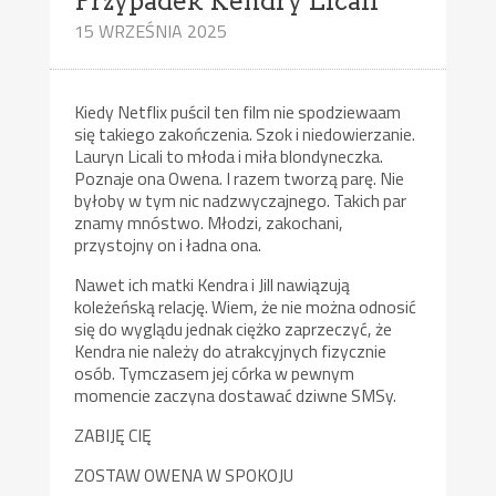
Przypadek Kendry Licali
15 WRZEŚNIA 2025
Kiedy Netflix puścil ten film nie spodziewaam
się takiego zakończenia. Szok i niedowierzanie.
Lauryn Licali to młoda i miła blondyneczka.
Poznaje ona Owena. I razem tworzą parę. Nie
byłoby w tym nic nadzwyczajnego. Takich par
znamy mnóstwo. Młodzi, zakochani,
przystojny on i ładna ona.
Nawet ich matki Kendra i Jill nawiązują
koleżeńską relację. Wiem, że nie można odnosić
się do wyglądu jednak ciężko zaprzeczyć, że
Kendra nie należy do atrakcyjnych fizycznie
osób. Tymczasem jej córka w pewnym
momencie zaczyna dostawać dziwne SMSy.
ZABIJĘ CIĘ
ZOSTAW OWENA W SPOKOJU