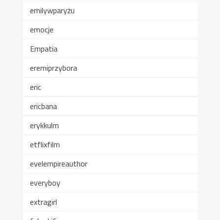
emilywparyżu
emocje
Empatia
eremiprzybora
eric
ericbana
erykkulm
etflixfilm
evelempireauthor
everyboy
extragirl