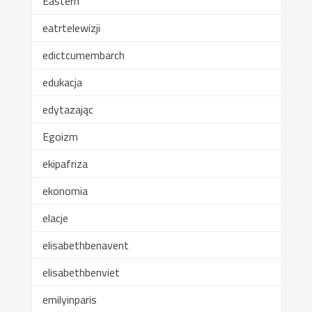
Eastern
eatrtelewizji
edictcumembarch
edukacja
edytazając
Egoizm
ekipafriza
ekonomia
elacje
elisabethbenavent
elisabethbenviet
emilyinparis