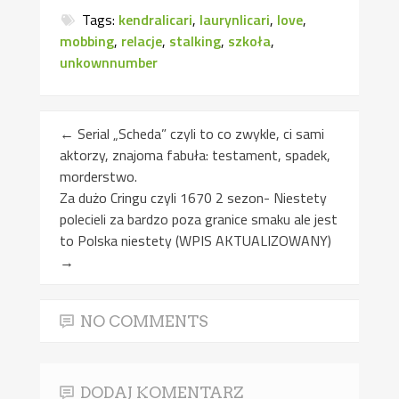
Tags:
kendralicari
,
laurynlicari
,
love
,
mobbing
,
relacje
,
stalking
,
szkoła
,
unkownnumber
←
Serial „Scheda” czyli to co zwykle, ci sami
aktorzy, znajoma fabuła: testament, spadek,
morderstwo.
Za dużo Cringu czyli 1670 2 sezon- Niestety
polecieli za bardzo poza granice smaku ale jest
to Polska niestety (WPIS AKTUALIZOWANY)
→
NO COMMENTS
DODAJ KOMENTARZ