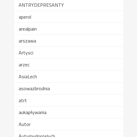
ANTRYDEPRESANTY
aperol
arealpain
arszawa
Artysci
arzec
AsiaLech
asowazbrodnia
atrt
aukapływania
Autor
Autymudoroslych