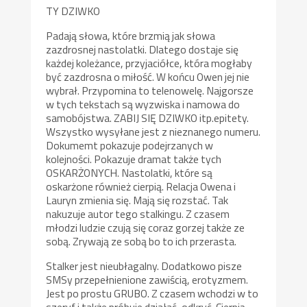
TY DZIWKO
Padają słowa, które brzmią jak słowa
zazdrosnej nastolatki. Dlatego dostaje się
każdej koleżance, przyjaciółce, która mogłaby
być zazdrosna o miłość. W końcu Owen jej nie
wybrał. Przypomina to telenowelę. Najgorsze
w tych tekstach są wyzwiska i namowa do
samobójstwa. ZABIJ SIĘ DZIWKO itp.epitety.
Wszystko wysyłane jest z nieznanego numeru.
Dokumemt pokazuje podejrzanych w
kolejności. Pokazuje dramat także tych
OSKARŻONYCH. Nastolatki, które są
oskarżone również cierpią. Relacja Owena i
Lauryn zmienia się. Mają się rozstać. Tak
nakuzuje autor tego stalkingu. Z czasem
młodzi ludzie czują się coraz gorzej także ze
sobą. Zrywają ze sobą bo to ich przerasta.
Stalker jest nieubłagalny. Dodatkowo pisze
SMSy przepełnienione zawiścią, erotyzmem.
Jest po prostu GRUBO. Z czasem wchodzi w to
szeryf i także próbuje działać, odkryć. Cierpią