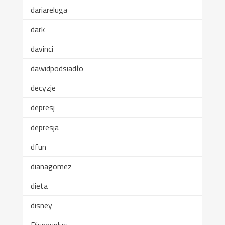
dariareluga
dark
davinci
dawidpodsiadło
decyzje
depresj
depresja
dfun
dianagomez
dieta
disney
Disneyplus