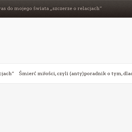
s do mojego świata „szczerze o relacjach”
cjach”
Śmierć miłości, czyli (anty)poradnik o tym, dl