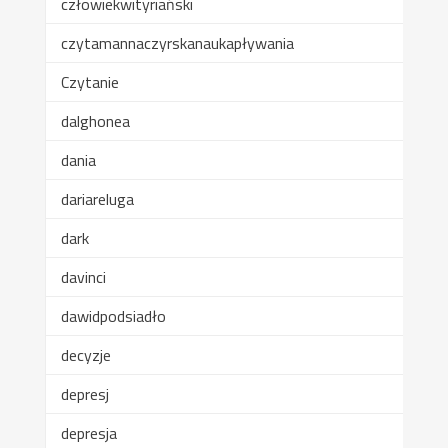
człowiekwityriański
czytamannaczyrskanaukapływania
Czytanie
dalghonea
dania
dariareluga
dark
davinci
dawidpodsiadło
decyzje
depresj
depresja