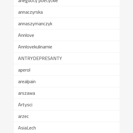
anegdoty poetyckie
annaczyrska
annaszymanczyk
Annlove
Annlovekulinarnie
ANTRYDEPRESANTY
aperol
arealpain
arszawa
Artysci
arzec
AsiaLech