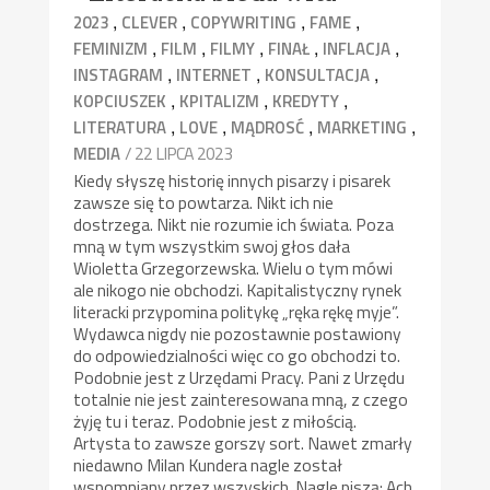
,
,
,
,
2023
CLEVER
COPYWRITING
FAME
,
,
,
,
,
FEMINIZM
FILM
FILMY
FINAŁ
INFLACJA
,
,
,
INSTAGRAM
INTERNET
KONSULTACJA
,
,
,
KOPCIUSZEK
KPITALIZM
KREDYTY
,
,
,
,
LITERATURA
LOVE
MĄDROSĆ
MARKETING
/ 22 LIPCA 2023
MEDIA
Kiedy słyszę historię innych pisarzy i pisarek
zawsze się to powtarza. Nikt ich nie
dostrzega. Nikt nie rozumie ich świata. Poza
mną w tym wszystkim swoj głos dała
Wioletta Grzegorzewska. Wielu o tym mówi
ale nikogo nie obchodzi. Kapitalistyczny rynek
literacki przypomina politykę „ręka rękę myje”.
Wydawca nigdy nie pozostawnie postawiony
do odpowiedzialności więc co go obchodzi to.
Podobnie jest z Urzędami Pracy. Pani z Urzędu
totalnie nie jest zainteresowana mną, z czego
żyję tu i teraz. Podobnie jest z miłością.
Artysta to zawsze gorszy sort. Nawet zmarły
niedawno Milan Kundera nagle został
wspomniany przez wszyskich. Nagle piszą: Ach