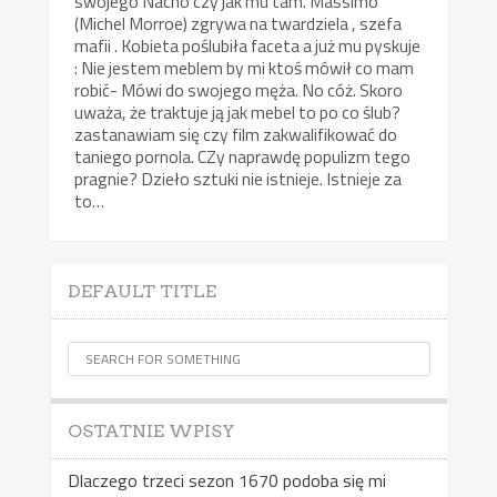
swojego Nacho czy jak mu tam. Massimo
(Michel Morroe) zgrywa na twardziela , szefa
mafii . Kobieta poślubiła faceta a już mu pyskuje
: Nie jestem meblem by mi ktoś mówił co mam
robić- Mówi do swojego męża. No cóż. Skoro
uważa, że traktuje ją jak mebel to po co ślub?
zastanawiam się czy film zakwalifikować do
taniego pornola. CZy naprawdę populizm tego
pragnie? Dzieło sztuki nie istnieje. Istnieje za
to…
DEFAULT TITLE
OSTATNIE WPISY
Dlaczego trzeci sezon 1670 podoba się mi