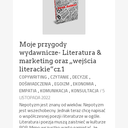
Moje przygody
wydawnicze- Literatura &
marketing oraz „wejścia
literackie”cz.1
,
,
,
COPYWRITING
CZYTANIE
DECYZJE
,
,
,
DOŚWIADCZENIA
EGOIZM
EKONOMIA
,
,
/ 5
EMPATIA
KOMUNIKACJA
KONSULTACJA
LISTOPADA 2022
Nepotyzm jest znany od wieków. Nepotyzm
jest wszechobecny. Jednak teraz chcę napisać
o współczesnej poezji i literaturze w ogóle.
Literatura i poezja muszą zaistnieć w kulturze
POP. Mimo wszystko warto pamiętać, że