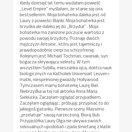
Kiedy dziesięć lat temu wydałam powieść
„Level Empire” myślałam, że stanie się ona
bestsellerem. Moja bohaterka daleka jest od
Laury z powieści Blanki. Moja bohaterka jest
brzydka ale daleko jej do „Brzyduli” . Moja
bohaterka ma zaniżone poczucie wartości z
powodu swojej brzydoty. Poznaje dwóch
mężczyzn Antoine , który jest tajemniczy i
prawdopodobnie cierpi na schizofrenię.
Kolejnym jest Michael Tochman, cwaniak, syn
bogacza skrywający sekrety. W tym
wszystkim Sybilla, mieszanka ojca, doktra nauk
biologicznych na Katholiek Universiait Leuven i
matki, niespełnionej gwiazdy Hollywood.
Tymczasem mamy bohaterkę Laurę Biel.
Niebrzydka w tej roli aktorka Anna Maria
Sieklucka. Zaczęłam oglądać przypadkiem.
Zaczęłam oglądając , próbując przypisać to do
jakiegoś gatunku. Pierwsze sceny Massimo
„przelatuje” swoją narzeczoną. Biorą ślub.
Przyjaciółka Laury Olga nie ukrywa swoich
seksualnych upodobań i zjada śmietanę z klatki