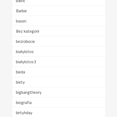
baltic
Barbie
basen
Bez kategorii
bezrobocie
białylotos
białylotos3
bieda
biety
bigbangtheory
biografia
birtyhday