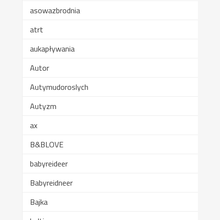
asowazbrodnia
atrt
aukapływania
Autor
Autymudoroslych
Autyzm
ax
B&BLOVE
babyreideer
Babyreidneer
Bajka