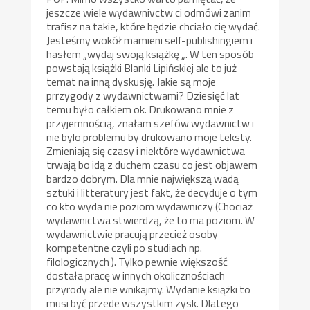
jeszcze wiele wydawnivctw ci odmówi zanim
trafisz na takie, które będzie chciało cię wydać.
Jesteśmy wokół mamieni self-publishingiem i
hasłem „wydaj swoją książkę „. W ten sposób
powstają książki Blanki Lipińskiej ale to już
temat na inną dyskusję. Jakie są moje
prrzygody z wydawnictwami? Dziesięć lat
temu było całkiem ok. Drukowano mnie z
przyjemnością, znałam szefów wydawnictw i
nie bylo problemu by drukowano moje teksty.
Zmieniają się czasy i niektóre wydawnictwa
trwają bo idą z duchem czasu co jest objawem
bardzo dobrym. Dla mnie największą wadą
sztuki i litteratury jest fakt, że decyduje o tym
co kto wyda nie poziom wydawniczy (Chociaż
wydawnictwa stwierdzą, że to ma poziom. W
wydawnictwie pracują przecież osoby
kompetentne czyli po studiach np.
filologicznych ). Tylko pewnie większość
dostała pracę w innych okolicznościach
przyrody ale nie wnikajmy. Wydanie książki to
musi być przede wszystkim zysk. Dlatego