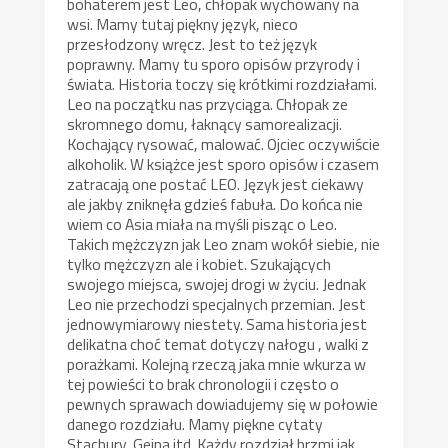
bohaterem jest Leo, chłopak wychowany na
wsi. Mamy tutaj piękny język, nieco
przesłodzony wręcz. Jest to też język
poprawny. Mamy tu sporo opisów przyrody i
świata. Historia toczy się krótkimi rozdziałami.
Leo na początku nas przyciąga. Chłopak ze
skromnego domu, łaknący samorealizacji.
Kochający rysować, malować. Ojciec oczywiście
alkoholik. W książce jest sporo opisów i czasem
zatracają one postać LEO. Język jest ciekawy
ale jakby zniknęła gdzieś fabuła. Do końca nie
wiem co Asia miała na myśli pisząc o Leo.
Takich mężczyzn jak Leo znam wokół siebie, nie
tylko mężczyzn ale i kobiet. Szukających
swojego miejsca, swojej drogi w życiu. Jednak
Leo nie przechodzi specjalnych przemian. Jest
jednowymiarowy niestety. Sama historia jest
delikatna choć temat dotyczy nałogu , walki z
porażkami. Kolejną rzeczą jaka mnie wkurza w
tej powieści to brak chronologii i często o
pewnych sprawach dowiadujemy się w połowie
danego rozdziału. Mamy piękne cytaty
Stachury, Geina itd. Każdy rozdział brzmi jak