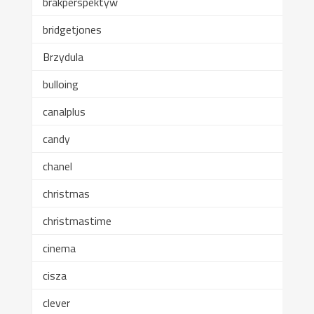
brakperspektyw
bridgetjones
Brzydula
bulloing
canalplus
candy
chanel
christmas
christmastime
cinema
cisza
clever