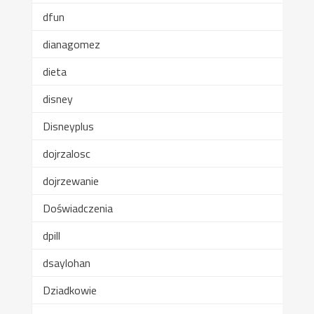
dfun
dianagomez
dieta
disney
Disneyplus
dojrzalosc
dojrzewanie
Doświadczenia
dpill
dsaylohan
Dziadkowie