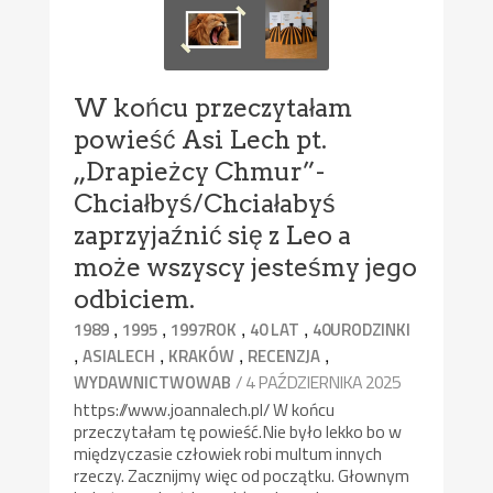
W końcu przeczytałam
powieść Asi Lech pt.
„Drapieżcy Chmur”-
Chciałbyś/Chciałabyś
zaprzyjaźnić się z Leo a
może wszyscy jesteśmy jego
odbiciem.
,
,
,
,
1989
1995
1997ROK
40 LAT
40URODZINKI
,
,
,
,
ASIALECH
KRAKÓW
RECENZJA
/ 4 PAŹDZIERNIKA 2025
WYDAWNICTWOWAB
https://www.joannalech.pl/ W końcu
przeczytałam tę powieść.Nie było lekko bo w
międzyczasie człowiek robi multum innych
rzeczy. Zacznijmy więc od początku. Głownym