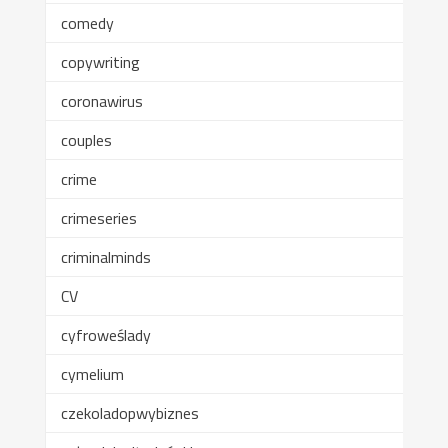
comedy
copywriting
coronawirus
couples
crime
crimeseries
criminalminds
CV
cyfroweślady
cymelium
czekoladopwybiznes