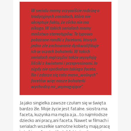
W serialu mamy oczywiście rodzinę o
tradycyjnych zasadach, która nie
akceptuje faktu, że córka nie ma
nikogo. W takich serialach mamy
mnóstwo stereotypów. Te typowo
pokazane randki z facetami, ktorych
jedno złe zachowanie dyskwalifikuje
ich w oczach bohaterki. W takich
serialach mężczyźni także wysyłają
liściki z kwiatami i przeprosinami. Ja
nigdy nie spotkałam takiego faceta.
No i zdarza się cała masa „wolnych”
facetów więc nasze bohaterki
wychodzą na „wymagające”.
Ja jako singielka zawsze czułam się w święta
bardzo źle. Moje życie jest fatalne. siostra ma
faceta, kuzynka ma męża a ja…to najmłodsze
dziecko ani pracy,ani faceta. Nawet w filmach i
serialach wszelkie samotne kobiety mają pracę