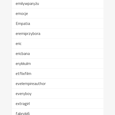
emilywparyżu
emocje
Empatia
eremiprzybora
eric
ericbana
erykkulm
etflixfilm
evelempireauthor
everyboy
extragirl
fabryki6