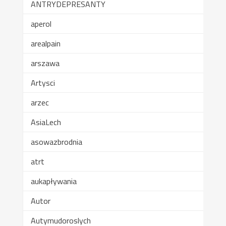
ANTRYDEPRESANTY
aperol
arealpain
arszawa
Artysci
arzec
AsiaLech
asowazbrodnia
atrt
aukapływania
Autor
Autymudoroslych