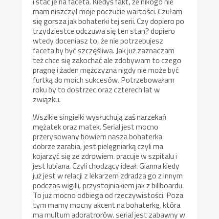
i stać je na faceta. Kiedyś fakt, że nikogo nie
mam niszczył moje poczucie wartości. Czułam
się gorsza jak bohaterki tej serii. Czy dopiero po
trzydziestce odczuwa się ten stan? dopiero
wtedy doceniasz to, że nie potrzebujesz
faceta by być szczęśliwa. Jak już zaznaczam
też chce się zakochać ale zdobywam to czego
pragnę i żaden mężczyzna nigdy nie może być
furtką do moich sukcesów. Potrzebowałam
roku by to dostrzec oraz czterech lat w
związku.
Wszlkie singielki wysłuchują zaś narzekań
mężatek oraz matek. Serial jest mocno
przerysowany bowiem nasza bohaterka
dobrze zarabia, jest pielęgniarką czyli ma
kojarzyć się ze zdrowiem. pracuje w szpitalu i
jest lubiana. Czyli chodzący ideał. Gianna kiedy
już jest w relacji z lekarzem zdradza go z innym
podczas wigilli, przystojniakiem jak z billboardu.
To już mocno odbiega od rzeczywistości. Poza
tym mamy mocny akcent na bohaterkę, która
ma multum adoratrorów. serial jest zabawny w