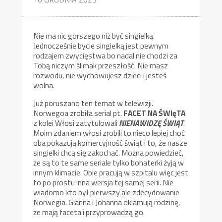
Nie ma nic gorszego niż być singielką.
Jednocześnie bycie singielką jest pewnym
rodzajem zwycięstwa bo nadal nie chodzi za
Tobą niczym ślimak przeszłość. Nie masz
rozwodu, nie wychowujesz dzieci i jesteś
wolna.
Już poruszano ten temat w telewizji.
Norwegoa zrobiła serial pt.
FACET NA ŚWIęTA
z kolei Włosi zatytulowali
NIENAWIDZĘ ŚWIĄT
.
Moim zdaniem włosi zrobili to nieco lepiej choć
oba pokazują komercyjność świąt i to, że nasze
singielki chcą się zakochać. Można powiedzieć,
że są to te same seriale tylko bohaterki żyją w
innym klimacie. Obie pracują w szpitalu więc jest
to po prostu inna wersja tej samej serii. Nie
wiadomo kto był pierwszy ale zdecydowanie
Norwegia. Gianna i Johanna oklamują rodzinę,
że mają faceta i przyprowadzą go.