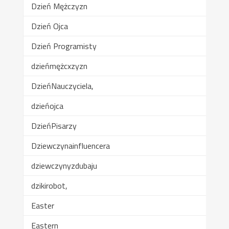
Dzień Mężczyzn
Dzień Ojca
Dzień Programisty
dzieńmężcxzyzn
DzieńNauczyciela,
dzieńojca
DzieńPisarzy
Dziewczynainfluencera
dziewczynyzdubaju
dzikirobot,
Easter
Eastern