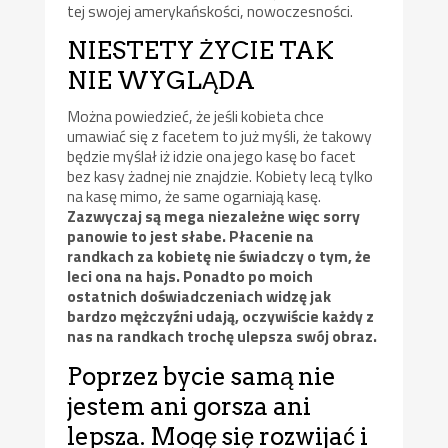
tej swojej amerykańskości, nowoczesności.
NIESTETY ŻYCIE TAK
NIE WYGLĄDA
Można powiedzieć, że jeśli kobieta chce
umawiać się z facetem to już myśli, że takowy
będzie myślał iż idzie ona jego kasę bo facet
bez kasy żadnej nie znajdzie. Kobiety lecą tylko
na kasę mimo, że same ogarniają kasę.
Zazwyczaj są mega niezależne więc sorry
panowie to jest słabe. Płacenie na
randkach za kobietę nie świadczy o tym, że
leci ona na hajs. Ponadto po moich
ostatnich doświadczeniach widzę jak
bardzo mężczyźni udają, oczywiście każdy z
nas na randkach trochę ulepsza swój obraz.
Poprzez bycie samą nie
jestem ani gorsza ani
lepsza. Mogę się rozwijać i