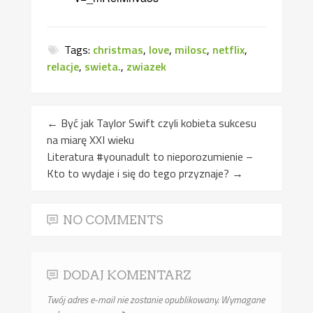
Tags:
christmas
,
love
,
milosc
,
netflix
,
relacje
,
swieta.
,
zwiazek
←
Być jak Taylor Swift czyli kobieta sukcesu
na miarę XXI wieku
Literatura #younadult to nieporozumienie –
Kto to wydaje i się do tego przyznaje?
→
NO COMMENTS
DODAJ KOMENTARZ
Twój adres e-mail nie zostanie opublikowany.
Wymagane