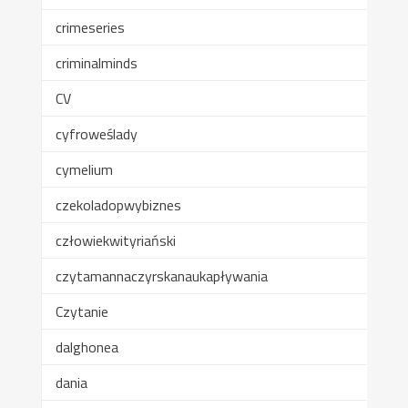
crimeseries
criminalminds
CV
cyfroweślady
cymelium
czekoladopwybiznes
człowiekwityriański
czytamannaczyrskanaukapływania
Czytanie
dalghonea
dania