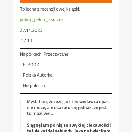
To jedna z recenzji owej książki:
pokoj_pelen_ksiazek
27.11.2023
1 / 10
Na półkach: Przeczytane
, E-BOOK
, Polska Autorka
, Nie polecam
Myślałam, że niżej już ten wydawca upaść
nie może, ale ukazało się jednak, że jest
to możliwe…
Sięgnęłam po nią ze zwykłej ciekawości i
żałuję każdej sekundy, jaką poświęciłam