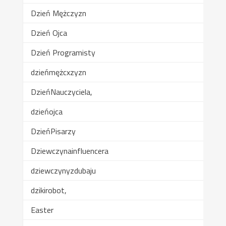
Dzień Mężczyzn
Dzień Ojca
Dzień Programisty
dzieńmężcxzyzn
DzieńNauczyciela,
dzieńojca
DzieńPisarzy
Dziewczynainfluencera
dziewczynyzdubaju
dzikirobot,
Easter