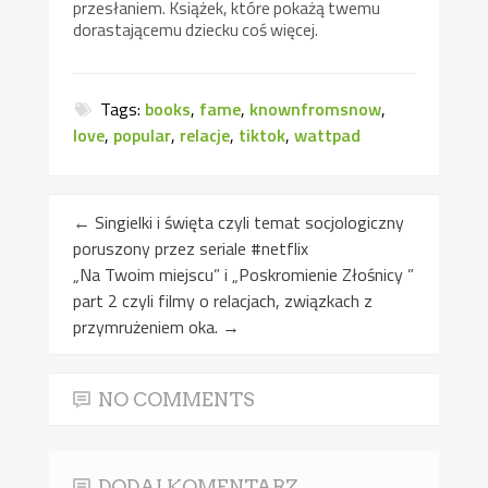
przesłaniem. Książek, które pokażą twemu
dorastającemu dziecku coś więcej.
Tags:
books
,
fame
,
knownfromsnow
,
love
,
popular
,
relacje
,
tiktok
,
wattpad
←
Singielki i święta czyli temat socjologiczny
poruszony przez seriale #netflix
„Na Twoim miejscu” i „Poskromienie Złośnicy ”
part 2 czyli filmy o relacjach, związkach z
przymrużeniem oka.
→
NO COMMENTS
DODAJ KOMENTARZ