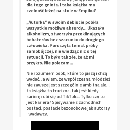
dla tego gniota. I taka książka ma
czelność leżeć na stole w Empiku?
„Autorka” w swoim debiucie pobiła
wszystkie możliwe absurdy… Ukazała
alkoholizm, stworzyła przeklinających
bohaterów bez szacunku do drugiego
człowieka. Poruszyła temat próby
samobójczej, nie wiedząc nic o tej
sytuacji. To było tak złe, że aż mi
przykro. Nie polecam…
Nie rozumiem osób, które to piszą i chcą
wydać. Ja wiem, że współczesna młodzież
nie zawsze jest szczególnie ambitna ale…
ta książka to trucizna. tak jest kiedy
karierę robi się od TikToka. Tylko czy to
jest kariera? Spisywanie z zachodnich
postaci, postacie bezosobowe jak autorzy
i wydawcy.