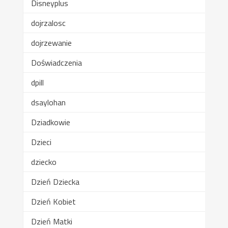
Disneyplus
dojrzalosc
dojrzewanie
Doświadczenia
dpill
dsaylohan
Dziadkowie
Dzieci
dziecko
Dzień Dziecka
Dzień Kobiet
Dzień Matki