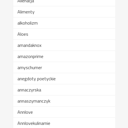
Alienacja
Alimenty
alkoholizm
Aloes
amandaknox
amazonprime
amyschumer
anegdoty poetyckie
annaczyrska
annaszymanczyk
Annlove
Annlovekulinarnie