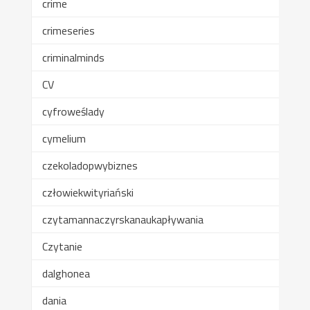
crime
crimeseries
criminalminds
CV
cyfroweślady
cymelium
czekoladopwybiznes
człowiekwityriański
czytamannaczyrskanaukapływania
Czytanie
dalghonea
dania