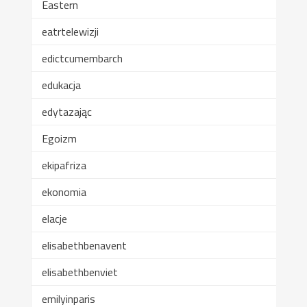
Eastern
eatrtelewizji
edictcumembarch
edukacja
edytazając
Egoizm
ekipafriza
ekonomia
elacje
elisabethbenavent
elisabethbenviet
emilyinparis