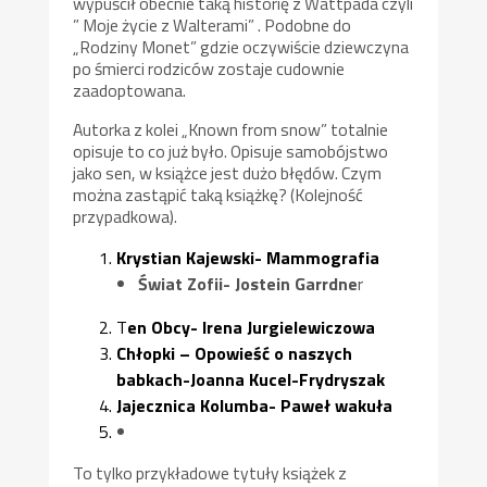
wypuścił obecnie taką historię z Wattpada czyli
” Moje życie z Walterami” . Podobne do
„Rodziny Monet” gdzie oczywiście dziewczyna
po śmierci rodziców zostaje cudownie
zaadoptowana.
Autorka z kolei „Known from snow” totalnie
opisuje to co już było. Opisuje samobójstwo
jako sen, w książce jest dużo błędów. Czym
można zastąpić taką książkę? (Kolejność
przypadkowa).
Krystian Kajewski- Mammografia
Świat Zofii- Jostein Garrdne
r
T
en Obcy- Irena Jurgielewiczowa
Chłopki – Opowieść o naszych
babkach-Joanna Kucel-Frydryszak
Jajecznica Kolumba- Paweł wakuła
To tylko przykładowe tytuły książek z