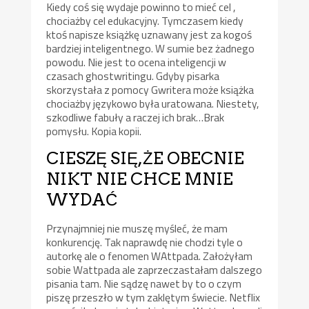
Kiedy coś się wydaje powinno to mieć cel ,
chociażby cel edukacyjny. Tymczasem kiedy
ktoś napisze książkę uznawany jest za kogoś
bardziej inteligentnego. W sumie bez żadnego
powodu. Nie jest to ocena inteligencji w
czasach ghostwritingu. Gdyby pisarka
skorzystała z pomocy Gwritera może książka
chociażby językowo była uratowana. Niestety,
szkodliwe fabuły a raczej ich brak…Brak
pomysłu. Kopia kopii.
CIESZĘ SIĘ,ŻE OBECNIE
NIKT NIE CHCE MNIE
WYDAĆ
Przynajmniej nie muszę myśleć, że mam
konkurencję. Tak naprawdę nie chodzi tyle o
autorkę ale o fenomen WAttpada. Założyłam
sobie Wattpada ale zaprzeczastałam dalszego
pisania tam. Nie sądzę nawet by to o czym
piszę przeszło w tym zaklętym świecie. Netflix