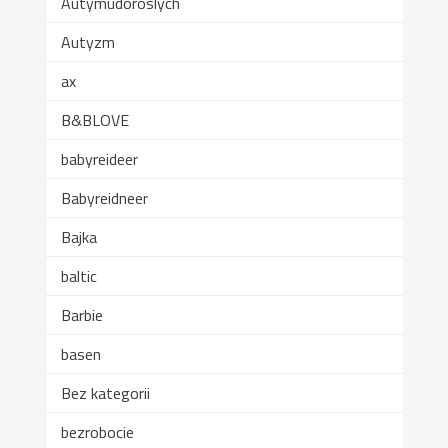
Autymudoroslych
Autyzm
ax
B&BLOVE
babyreideer
Babyreidneer
Bajka
baltic
Barbie
basen
Bez kategorii
bezrobocie