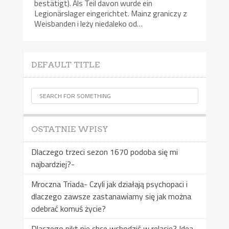
bestätigt). Als Teil davon wurde ein
Legionärslager eingerichtet. Mainz graniczy z
Weisbanden i leży niedaleko od…
DEFAULT TITLE
OSTATNIE WPISY
Dlaczego trzeci sezon 1670 podoba się mi
najbardziej?-
Mroczna Triada- Czyli jak działają psychopaci i
dlaczego zawsze zastanawiamy się jak można
odebrać komuś życie?
Dlaczego nikt nie chce wchodzić w relacje? Idea