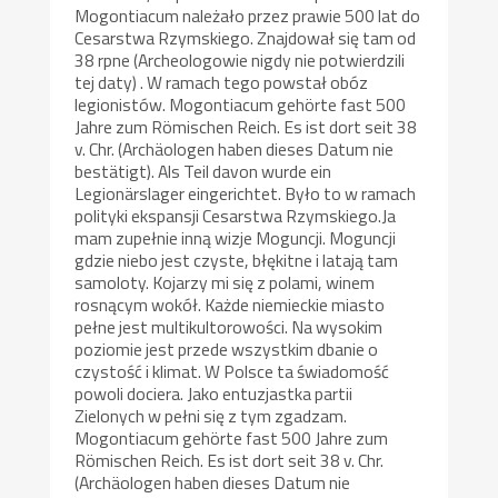
Mogontiacum należało przez prawie 500 lat do
Cesarstwa Rzymskiego. Znajdował się tam od
38 rpne (Archeologowie nigdy nie potwierdzili
tej daty) . W ramach tego powstał obóz
legionistów. Mogontiacum gehörte fast 500
Jahre zum Römischen Reich. Es ist dort seit 38
v. Chr. (Archäologen haben dieses Datum nie
bestätigt). Als Teil davon wurde ein
Legionärslager eingerichtet. Było to w ramach
polityki ekspansji Cesarstwa Rzymskiego.Ja
mam zupełnie inną wizje Moguncji. Moguncji
gdzie niebo jest czyste, błękitne i latają tam
samoloty. Kojarzy mi się z polami, winem
rosnącym wokół. Każde niemieckie miasto
pełne jest multikultorowości. Na wysokim
poziomie jest przede wszystkim dbanie o
czystość i klimat. W Polsce ta świadomość
powoli dociera. Jako entuzjastka partii
Zielonych w pełni się z tym zgadzam.
Mogontiacum gehörte fast 500 Jahre zum
Römischen Reich. Es ist dort seit 38 v. Chr.
(Archäologen haben dieses Datum nie