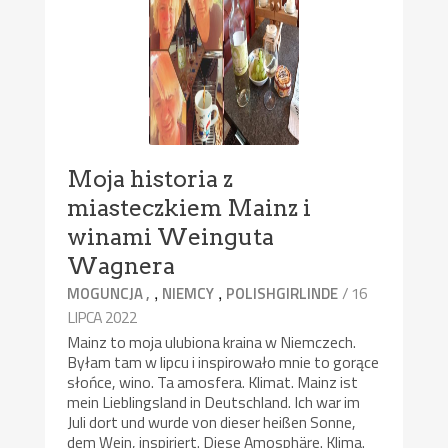
Moja historia z
miasteczkiem Mainz i
winami Weinguta
Wagnera
,
,
/ 16
MOGUNCJA ,
NIEMCY
POLISHGIRLINDE
LIPCA 2022
Mainz to moja ulubiona kraina w Niemczech.
Byłam tam w lipcu i inspirowało mnie to gorące
słońce, wino. Ta amosfera. Klimat. Mainz ist
mein Lieblingsland in Deutschland. Ich war im
Juli dort und wurde von dieser heißen Sonne,
dem Wein, inspiriert. Diese Amosphäre. Klima.