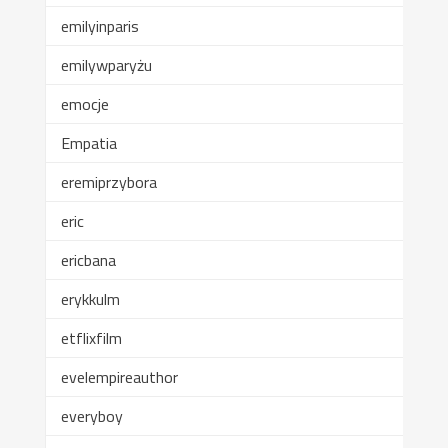
emilyinparis
emilywparyżu
emocje
Empatia
eremiprzybora
eric
ericbana
erykkulm
etflixfilm
evelempireauthor
everyboy