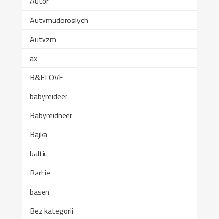
Autor
Autymudoroslych
Autyzm
ax
B&BLOVE
babyreideer
Babyreidneer
Bajka
baltic
Barbie
basen
Bez kategorii