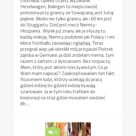
chorować.Opieka to jest wyzwanie.
Heselwagen, Balingen to miejscowość
położona przy granicy ze Szwajcarią. jest tutaj
pięknie. Blisko nie tylko granicy ale i 60 km jest
do Stuggartu. Dziś jest mecz Niemcy-
Hiszpania . Wynik już znany ale ja słyszę tu
każdą reakcję. Niemcy podobnie jak Polacy i i nni
kibice footballu zasiadają i oglądają. Teraz
przegrali więc jak określił mój przyjaciel Piotrek
żąłoba w Germanii. ja dziś zrobiłam mema, tym
razem z żartem i z dystansem. Bez rozpaczy.
Mem, który jest aktem rzeczywistym. Co ja
Wam mam napisać? Zaakceptowałam ten fakt.
Rozumiem ludzi, którzy uciekają do pracy
gdzieś indziej bo gdzieś indziej bywają
szanowani. Ja w tym roku trafiłam do
korporacji na staż gdzie musiałam siedzieć
8h….
0