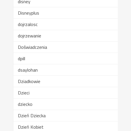
disney
Disneyplus
dojrzalosc
dojrzewanie
Doświadczenia
dpill
dsaylohan
Dziadkowie
Dzieci
dziecko
Dzień Dziecka
Dzień Kobiet