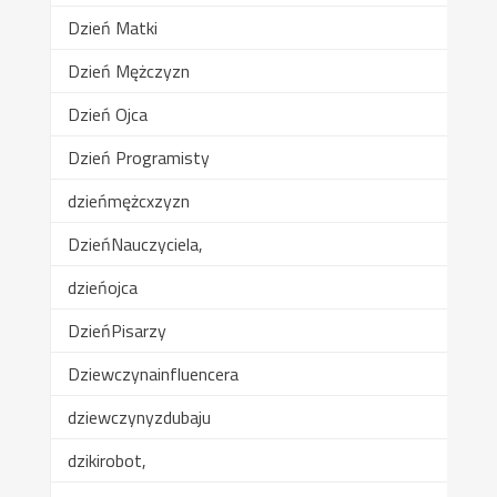
Dzień Matki
Dzień Mężczyzn
Dzień Ojca
Dzień Programisty
dzieńmężcxzyzn
DzieńNauczyciela,
dzieńojca
DzieńPisarzy
Dziewczynainfluencera
dziewczynyzdubaju
dzikirobot,