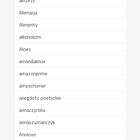
aktorzy
Alienacja
Alimenty
alkoholizm
Aloes
amandaknox
amazonprime
amyschumer
anegdoty poetyckie
annaczyrska
annaszymanczyk
Annlove