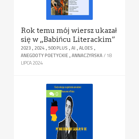
Rok temu mój wiersz ukazał
się w „Babińcu Literackim”
,
,
,
,
,
2023
2024
500 PLUS
AI
ALOES
,
/ 18
ANEGDOTY POETYCKIE
ANNACZYRSKA
LIPCA 2024
0