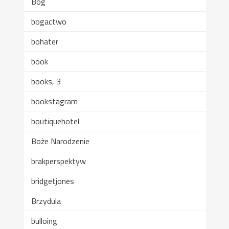
Bóg
bogactwo
bohater
book
books, 3
bookstagram
boutiquehotel
Boże Narodzenie
brakperspektyw
bridgetjones
Brzydula
bulloing