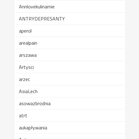
Annlovekulinarnie
ANTRYDEPRESANTY
aperol
arealpain
arszawa
Artysci
arzec
AsiaLech
asowazbrodnia
atrt
aukapływania