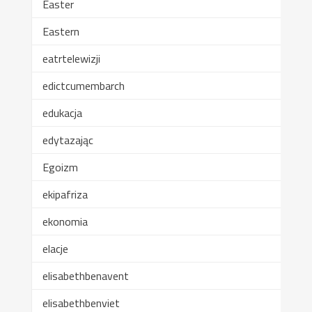
Easter
Eastern
eatrtelewizji
edictcumembarch
edukacja
edytazając
Egoizm
ekipafriza
ekonomia
elacje
elisabethbenavent
elisabethbenviet