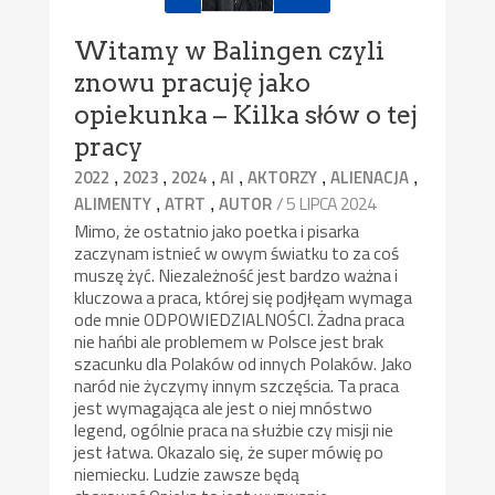
Witamy w Balingen czyli
znowu pracuję jako
opiekunka – Kilka słów o tej
pracy
,
,
,
,
,
,
2022
2023
2024
AI
AKTORZY
ALIENACJA
,
,
/ 5 LIPCA 2024
ALIMENTY
ATRT
AUTOR
Mimo, że ostatnio jako poetka i pisarka
zaczynam istnieć w owym światku to za coś
muszę żyć. Niezależność jest bardzo ważna i
kluczowa a praca, której się podjłęam wymaga
ode mnie ODPOWIEDZIALNOŚCI. Żadna praca
nie hańbi ale problemem w Polsce jest brak
szacunku dla Polaków od innych Polaków. Jako
naród nie życzymy innym szczęścia. Ta praca
jest wymagająca ale jest o niej mnóstwo
legend, ogólnie praca na służbie czy misji nie
jest łatwa. Okazalo się, że super mówię po
niemiecku. Ludzie zawsze będą