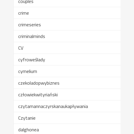
couples
crime
crimeseries
criminalminds
CV
cyfroweślady
cymelium
czekoladopwybiznes
człowiekwityriański
czytamannaczyrskanaukapływania
Czytanie
dalghonea