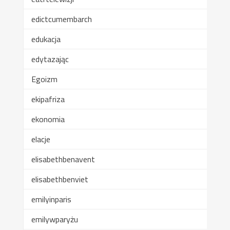
edictcumembarch
edukacja
edytazając
Egoizm
ekipafriza
ekonomia
elacje
elisabethbenavent
elisabethbenviet
emilyinparis
emilywparyżu