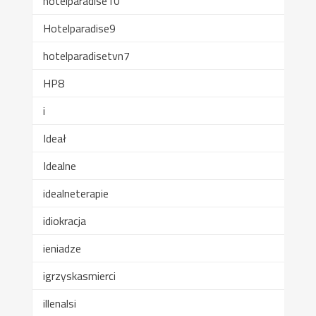
hotelparadise10
Hotelparadise9
hotelparadisetvn7
HP8
i
Ideał
Idealne
idealneterapie
idiokracja
ieniadze
igrzyskasmierci
illenalsi