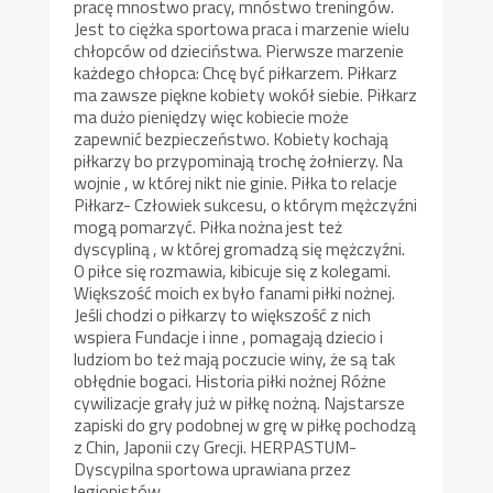
pracę mnostwo pracy, mnóstwo treningów.
Jest to ciężka sportowa praca i marzenie wielu
chłopców od dzieciństwa. Pierwsze marzenie
każdego chłopca: Chcę być piłkarzem. Piłkarz
ma zawsze piękne kobiety wokół siebie. Piłkarz
ma dużo pieniędzy więc kobiecie może
zapewnić bezpieczeństwo. Kobiety kochają
piłkarzy bo przypominają trochę żołnierzy. Na
wojnie , w której nikt nie ginie. Piłka to relacje
Piłkarz- Człowiek sukcesu, o którym mężczyźni
mogą pomarzyć. Piłka nożna jest też
dyscypliną , w której gromadzą się mężczyźni.
O piłce się rozmawia, kibicuje się z kolegami.
Większość moich ex było fanami piłki nożnej.
Jeśli chodzi o piłkarzy to większość z nich
wspiera Fundacje i inne , pomagają dziecio i
ludziom bo też mają poczucie winy, że są tak
obłędnie bogaci. Historia piłki nożnej Różne
cywilizacje grały już w piłkę nożną. Najstarsze
zapiski do gry podobnej w grę w piłkę pochodzą
z Chin, Japonii czy Grecji. HERPASTUM-
Dyscypilna sportowa uprawiana przez
legionistów…