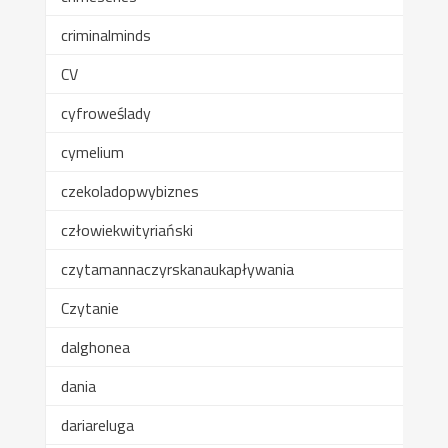
criminalminds
CV
cyfroweślady
cymelium
czekoladopwybiznes
człowiekwityriański
czytamannaczyrskanaukapływania
Czytanie
dalghonea
dania
dariareluga