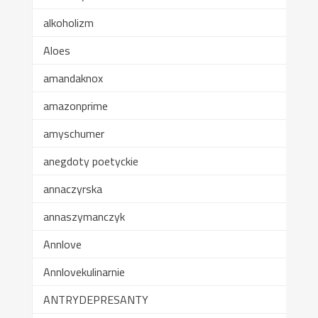
alkoholizm
Aloes
amandaknox
amazonprime
amyschumer
anegdoty poetyckie
annaczyrska
annaszymanczyk
Annlove
Annlovekulinarnie
ANTRYDEPRESANTY