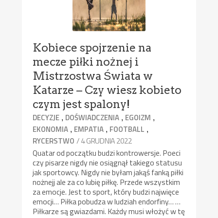
Kobiece spojrzenie na
mecze piłki nożnej i
Mistrzostwa Świata w
Katarze – Czy wiesz kobieto
czym jest spalony!
,
,
,
DECYZJE
DOŚWIADCZENIA
EGOIZM
,
,
,
EKONOMIA
EMPATIA
FOOTBALL
/ 4 GRUDNIA 2022
RYCERSTWO
Quatar od początku budzi kontrowersje. Poeci
czy pisarze nigdy nie osiągnął takiego statusu
jak sportowcy. Nigdy nie byłam jakąś fanką piłki
nożnejj ale za co lubię piłkę. Przede wszystkim
za emocje. Jest to sport, który budzi najwięce
emocji… Piłka pobudza w ludziah endorfiny… …
Piłkarze są gwiazdami. Każdy musi włożyć w tę