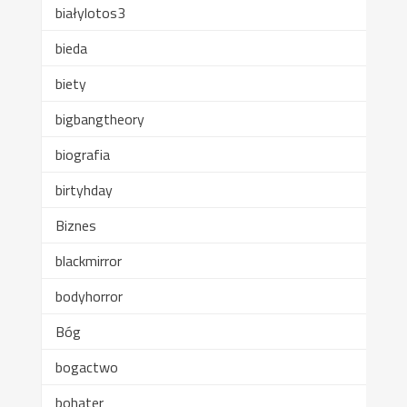
białylotos3
bieda
biety
bigbangtheory
biografia
birtyhday
Biznes
blackmirror
bodyhorror
Bóg
bogactwo
bohater