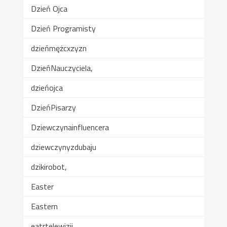
Dzień Ojca
Dzień Programisty
dzieńmężcxzyzn
DzieńNauczyciela,
dzieńojca
DzieńPisarzy
Dziewczynainfluencera
dziewczynyzdubaju
dzikirobot,
Easter
Eastern
eatrtelewizji