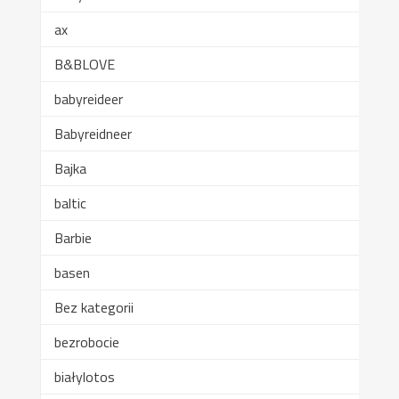
ax
B&BLOVE
babyreideer
Babyreidneer
Bajka
baltic
Barbie
basen
Bez kategorii
bezrobocie
białylotos