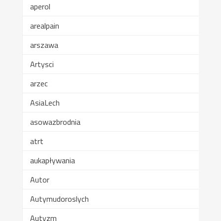
aperol
arealpain
arszawa
Artysci
arzec
AsiaLech
asowazbrodnia
atrt
aukapływania
Autor
Autymudoroslych
Autyzm