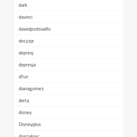
dark
davinci
dawidpodsiadło
decyzje
depresj
depresja
dfun
dianagomez
dieta
disney
Disneyplus
dojrzalosc