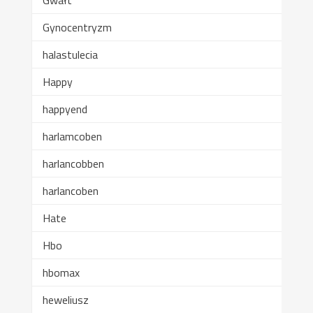
Gynocentryzm
halastulecia
Happy
happyend
harlamcoben
harlancobben
harlancoben
Hate
Hbo
hbomax
heweliusz