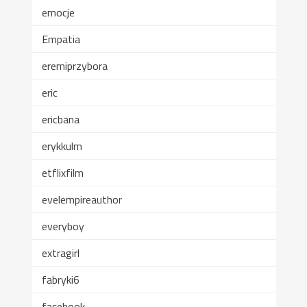
emocje
Empatia
eremiprzybora
eric
ericbana
erykkulm
etflixfilm
evelempireauthor
everyboy
extragirl
fabryki6
facebook