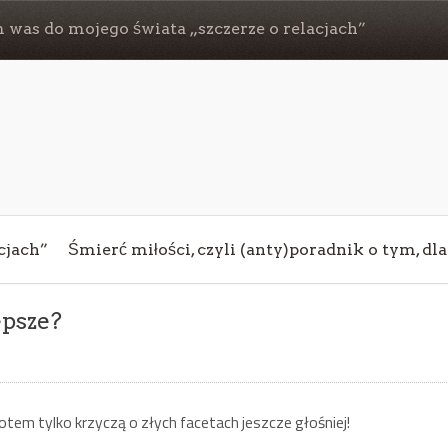
 was do mojego świata „szczerze o relacjach”
cjach”
Śmierć miłości, czyli (anty)poradnik o tym, dl
epsze?
otem tylko krzyczą o złych facetach jeszcze głośniej!