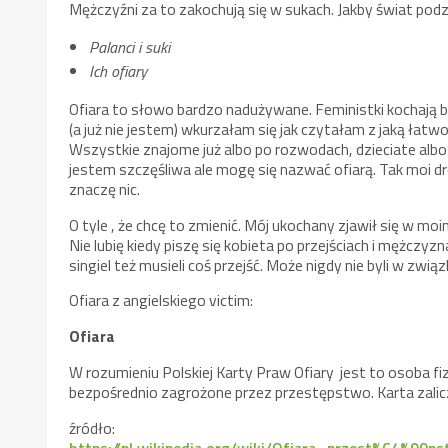
Mężczyźni za to zakochują się w sukach. Jakby świat podzie
Palanci i suki
Ich ofiary
Ofiara to słowo bardzo nadużywane. Feministki kochają by
(a już nie jestem) wkurzałam się jak czytałam z jaką łatwoś
Wszystkie znajome już albo po rozwodach, dzieciate albo 
jestem szczęśliwa ale mogę się nazwać ofiarą. Tak moi d
znaczę nic.
O tyle , że chcę to zmienić. Mój ukochany zjawił się w mo
Nie lubię kiedy piszę się kobieta po przejściach i mężczyz
singiel też musieli coś przejść. Może nigdy nie byli w związ
Ofiara z angielskiego victim:
Ofiara
W rozumieniu Polskiej Karty Praw Ofiary jest to osoba f
bezpośrednio zagrożone przez przestępstwo. Karta zalicza
źródło:
https://pl.wikipedia.org/wiki/Ofiara_przest%C4%99p