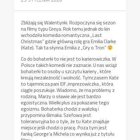
Zbliżają się Walentynki. Rozpoczyna się sezon
na filmy typu Greya. Rok temu jednak do kin
wchodziła komedia romantyczna „Last
Christmas” gdzie główną rolę gra Emilia Clarke
(Kate). Tak ta słynna Emilia z „Gry o Tron”
Co do bohaterki to nie jest to karierowiczka. W
Polsce takich komedii nie zaznacie. U nas wciąż
bohaterki to osoby u szczytu kariery , które
kreują niezależność i wolność. Tymczasem Kate
to tajemnicza pani Elf ,imprezowiczka , która
ciągle poszukuje. Wiadomo, że ma problemy z
rodziną. Marzy o sławie ale jest bardzo
egoistyczna. Wielki plus za pokazanie tego
egoizmu. Bohaterka chodzi z walizką i
przypomina ślimaka. Szefowa jest
toleranvcyjna bo o tyle, że tu Kate znajduje
miejsce jeśli chodzi o pracę. Poza tym jest
fanką George’a Michela co wynika już z tytułu