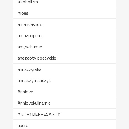
alkoholizm
Aloes
amandaknox
amazonprime
amyschumer
anegdoty poetyckie
annaczyrska
annaszymanczyk
Annlove
Annlovekulinarnie
ANTRYDEPRESANTY
aperol