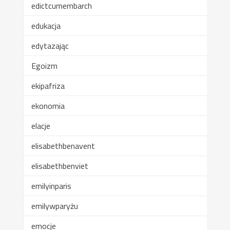
edictcumembarch
edukacja
edytazając
Egoizm
ekipafriza
ekonomia
elacje
elisabethbenavent
elisabethbenviet
emilyinparis
emilywparyżu
emocje