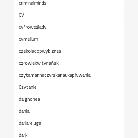
criminalminds
CV
cyfroweślady
cymelium
czekoladopwybiznes
człowiekwityriański
czytamannaczyrskanaukapływania
Czytanie
dalghonea
dania
dariareluga
dark