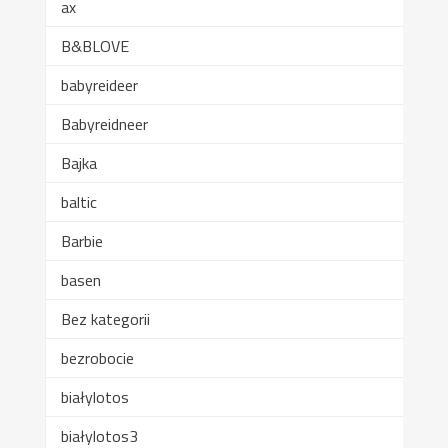
ax
B&BLOVE
babyreideer
Babyreidneer
Bajka
baltic
Barbie
basen
Bez kategorii
bezrobocie
białylotos
białylotos3