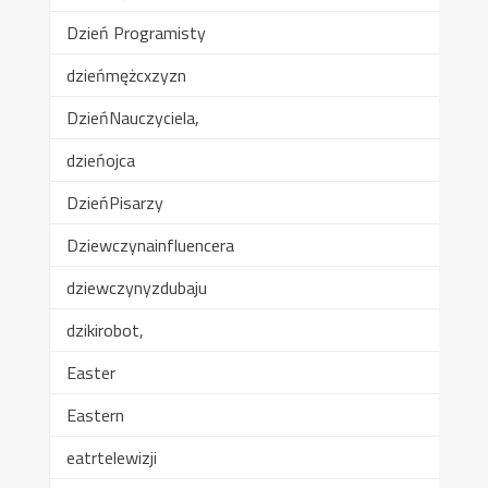
Dzień Programisty
dzieńmężcxzyzn
DzieńNauczyciela,
dzieńojca
DzieńPisarzy
Dziewczynainfluencera
dziewczynyzdubaju
dzikirobot,
Easter
Eastern
eatrtelewizji