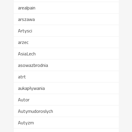
arealpain
arszawa
Artysci
arzec
AsiaLech
asowazbrodnia
atrt
aukapływania
Autor
Autymudoroslych
Autyzm