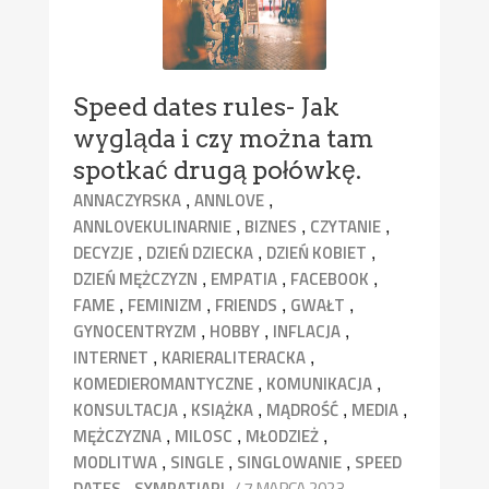
Speed dates rules- Jak
wygląda i czy można tam
spotkać drugą połówkę.
,
,
ANNACZYRSKA
ANNLOVE
,
,
,
ANNLOVEKULINARNIE
BIZNES
CZYTANIE
,
,
,
DECYZJE
DZIEŃ DZIECKA
DZIEŃ KOBIET
,
,
,
DZIEŃ MĘŻCZYZN
EMPATIA
FACEBOOK
,
,
,
,
FAME
FEMINIZM
FRIENDS
GWAŁT
,
,
,
GYNOCENTRYZM
HOBBY
INFLACJA
,
,
INTERNET
KARIERALITERACKA
,
,
KOMEDIEROMANTYCZNE
KOMUNIKACJA
,
,
,
,
KONSULTACJA
KSIĄŻKA
MĄDROŚĆ
MEDIA
,
,
,
MĘŻCZYZNA
MILOSC
MŁODZIEŻ
,
,
,
MODLITWA
SINGLE
SINGLOWANIE
SPEED
,
/ 7 MARCA 2023
DATES
SYMPATIAPL