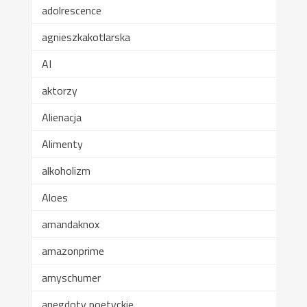
adolrescence
agnieszkakotlarska
AI
aktorzy
Alienacja
Alimenty
alkoholizm
Aloes
amandaknox
amazonprime
amyschumer
anegdoty poetyckie