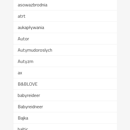
asowazbrodnia
atrt
aukapływania
Autor
Autymudoroslych
Autyzm
ax
B&BLOVE
babyreideer
Babyreidneer
Bajka
baltic