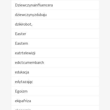
Dziewczynainfluencera
dziewczynyzdubaju
dzikirobot,
Easter
Eastern
eatrtelewizji
edictcumembarch
edukacja
edytazając
Egoizm
ekipafriza