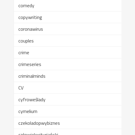
comedy
copywriting
coronawirus
couples
crime
crimeseries
criminalminds
CV
cyfroweślady
cymelium
czekoladopwybiznes
człowiekwityriański