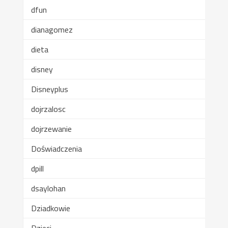
dfun
dianagomez
dieta
disney
Disneyplus
dojrzalosc
dojrzewanie
Doświadczenia
dpill
dsaylohan
Dziadkowie
Dzieci