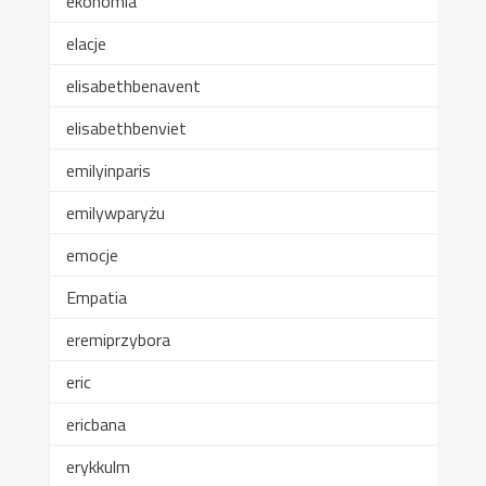
ekonomia
elacje
elisabethbenavent
elisabethbenviet
emilyinparis
emilywparyżu
emocje
Empatia
eremiprzybora
eric
ericbana
erykkulm