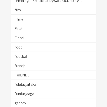
feminizym 3koalichaobywatelska, polityka
film
Filmy
Finał
Flood
food
football
francja
FRIENDS
fubdacjaitaka
fundacjaaga
genom