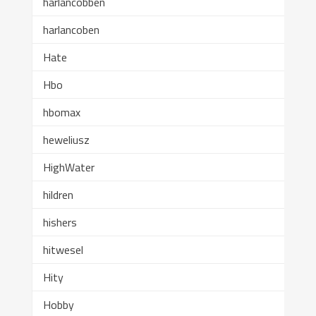
harlancobben
harlancoben
Hate
Hbo
hbomax
heweliusz
HighWater
hildren
hishers
hitwesel
Hity
Hobby