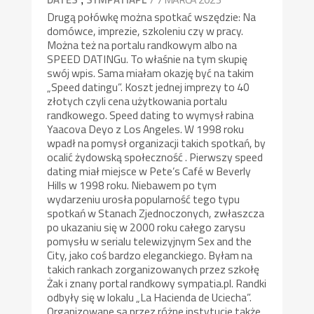
Drugą połówkę można spotkać wszędzie: Na
domówce, imprezie, szkoleniu czy w pracy.
Można też na portalu randkowym albo na
SPEED DATINGu. To właśnie na tym skupię
swój wpis. Sama miałam okazję być na takim
„Speed datingu”. Koszt jednej imprezy to 40
złotych czyli cena użytkowania portalu
randkowego. Speed dating to wymysł rabina
Yaacova Deyo z Los Angeles. W 1998 roku
wpadł na pomysł organizacji takich spotkań, by
ocalić żydowską społeczność . Pierwszy speed
dating miał miejsce w Pete’s Café w Beverly
Hills w 1998 roku. Niebawem po tym
wydarzeniu urosła popularność tego typu
spotkań w Stanach Zjednoczonych, zwłaszcza
po ukazaniu się w 2000 roku całego zarysu
pomysłu w serialu telewizyjnym Sex and the
City, jako coś bardzo eleganckiego. Byłam na
takich rankach zorganizowanych przez szkołę
Żak i znany portal randkowy sympatia.pl. Randki
odbyły się w lokalu „La Hacienda de Uciecha”.
Organizowane są przez różne instytucje także