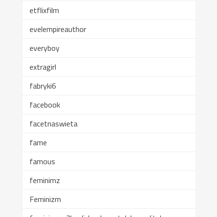
etflixfilm
evelempireauthor
everyboy
extragirl
fabryki6
facebook
facetnaswieta
fame
famous
feminimz
Feminizm