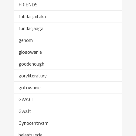
FRIENDS
fubdacjaitaka
fundacjaaga
genom
glosowanie
goodenough
goryliteratury
gotowanie
GWAŁT
Gwałt
Gynocentryzm
halastulecia