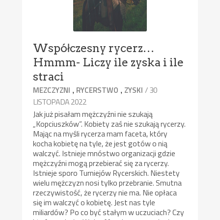
Współczesny rycerz…
Hmmm- Liczy ile zyska i ile
straci
,
,
/ 30
MEZCZYZNI
RYCERSTWO
ZYSKI
LISTOPADA 2022
Jak już pisałam mężczyźni nie szukają
„Kopciuszków”. Kobiety zaś nie szukają rycerzy.
Mając na myśli rycerza mam faceta, który
kocha kobietę na tyle, że jest gotów o nią
walczyć. Istnieje mnóstwo organizacji gdzie
mężczyźni mogą przebierać się za rycerzy.
Istnieje sporo Turniejów Rycerskich. Niestety
wielu mężczyzn nosi tylko przebranie. Smutna
rzeczywistość, że rycerzy nie ma. Nie opłaca
się im walczyć o kobietę. Jest nas tyle
miliardów? Po co być stałym w uczuciach? Czy