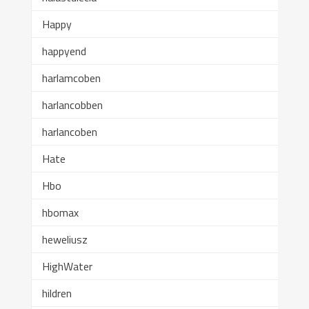
Happy
happyend
harlamcoben
harlancobben
harlancoben
Hate
Hbo
hbomax
heweliusz
HighWater
hildren