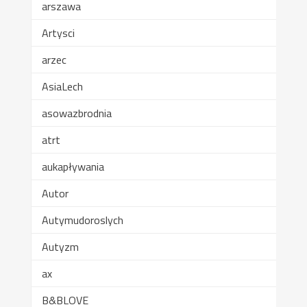
arszawa
Artysci
arzec
AsiaLech
asowazbrodnia
atrt
aukapływania
Autor
Autymudoroslych
Autyzm
ax
B&BLOVE