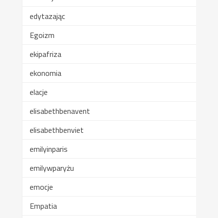
edytazając
Egoizm
ekipafriza
ekonomia
elacje
elisabethbenavent
elisabethbenviet
emilyinparis
emilywparyżu
emocje
Empatia