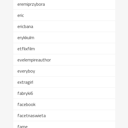
eremiprzybora
eric
ericbana
erykkulm
etflixfilm
evelempireauthor
everyboy
extragirl
fabryki6
facebook
facetnaswieta
fame