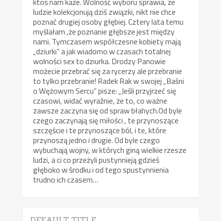
ktoś nam każe. Wolność wyboru sprawia, że
ludzie kolekcjonują dziś związki, nikt nie chce
poznać drugiej osoby głębiej. Cztery lata temu
myślałam ,że poznanie głębsze jest między
nami. Tymczasem współczesne kobiety mają
„dziurki” a jak wiadomo w czasach totalnej
wolności sex to dziurka. Drodzy Panowie
możecie przebrać się za rycerzy ale przebranie
to tylko przebranie! Radek Rak w swojej „Baśni
o Wężowym Sercu” pisze: „Jeśli przyjrzeć się
czasowi, widać wyraźnie, że to, co ważne
zawsze zaczyna się od spraw błahych.Od byle
czego zaczynają się miłości , te przynoszące
szczęście i te przynoszące ból, i te, które
przynoszą jedno i drugie. Od byle czego
wybuchają wojny, w których giną wielkie rzesze
ludzi, a ci co przeżyli pustynnieją gdzieś
głęboko w środku i od tego spustynnienia
trudno ich czasem…
DEFAULT TITLE