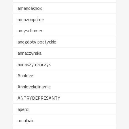
amandaknox
amazonprime
amyschumer
anegdoty poetyckie
annaczyrska
annaszymanczyk
Annlove
Annlovekulinarnie
ANTRYDEPRESANTY
aperol
arealpain