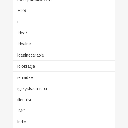
HP8
i
Ideał
Idealne
idealneterapie
idiokracja
ieniadze
igrzyskasmierci
illenalsi
IMO
indie