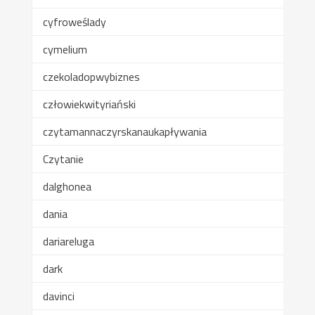
cyfroweślady
cymelium
czekoladopwybiznes
człowiekwityriański
czytamannaczyrskanaukapływania
Czytanie
dalghonea
dania
dariareluga
dark
davinci