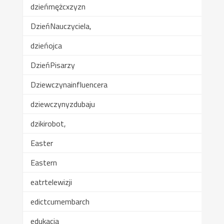
dzieńmężcxzyzn
DzieńNauczyciela,
dzieńojca
DzieńPisarzy
Dziewczynainfluencera
dziewczynyzdubaju
dzikirobot,
Easter
Eastern
eatrtelewizji
edictcumembarch
edukacja