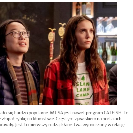
tało się bardzo popularne. W USA jest nawet program CATFISH. To
y złapać rybkę na kłamstwie. Częstym zjawiskiem na portalach
prawdy. Jest to pierwszy rodzaj kłamstwa wymierzony w relację.