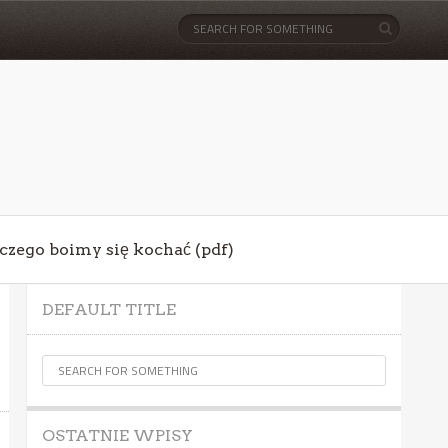
aczego boimy się kochać (pdf)
DEFAULT TITLE
OSTATNIE WPISY