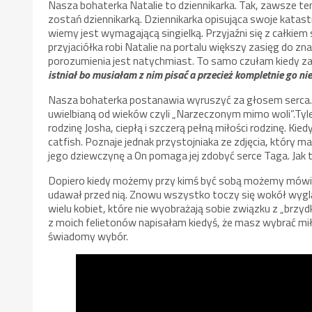
Nasza bohaterka Natalie to dziennikarka. Tak, zawsze te
zostań dziennikarką. Dziennikarka opisująca swoje katastrof
wiemy jest wymagającą singielką. Przyjaźni się z całkiem
przyjaciółka robi Natalie na portalu większy zasięg do zna
porozumienia jest natychmiast. To samo czułam kiedy z
istniał bo musiałam z nim pisać a przecież kompletnie go ni
Nasza bohaterka postanawia wyruszyć za głosem serca. T
uwielbianą od wieków czyli „Narzeczonym mimo woli”.Tyle,
rodzinę Josha, ciepłą i szczerą pełną miłości rodzinę. K
catfish. Poznaje jednak przystojniaka ze zdjęcia, który m
jego dziewczynę a On pomaga jej zdobyć serce Taga. Jak
Dopiero kiedy możemy przy kimś być sobą możemy mówić o 
udawał przed nią. Znowu wszystko toczy się wokół wygląd
wielu kobiet, które nie wyobrażają sobie związku z „brz
z moich felietonów napisałam kiedyś, że masz wybrać miło
świadomy wybór.