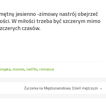
mętny jesienno -zimowy nastrój obejrzeć
ci. W miłości trzeba być szczerym mimo
szczerych czasów.
ułapka
,
movies
,
netflix
,
romance
Życzenia na Międzynarodowy Dzień mężczyzn
→