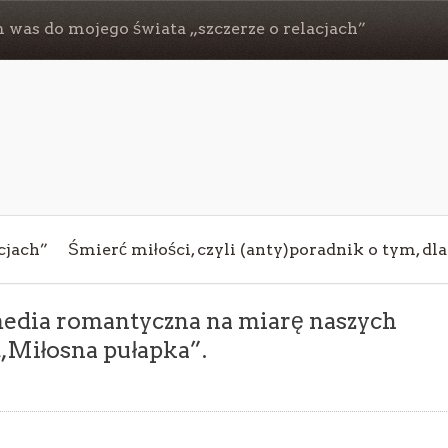
 was do mojego świata „szczerze o relacjach”
cjach”
Śmierć miłości, czyli (anty)poradnik o tym, dl
omedia romantyczna na miarę naszych
 „Miłosna pułapka”.