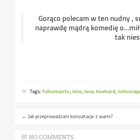
Gorąco polecam w ten nudny , s
naprawdę mądrą komedię o…miłoś
tak nie
Tags:
fullromantic
,
kino
,
love
,
lovehard
,
miłosnap
←
Jak przeprowadzam konsultacje z wami?
NO COMMENTS