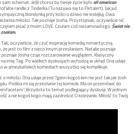
n sam schemat. Jeśli chcesz by twoje życie było
all
american
alne randki z Tinderka (Tu nazywa się to Flirtalert). Jak już
 sympayczną blondynką przy kości o dziwo nie lesbijką. Owa
lezienia miłości. Tak poznaje Josha. Przystojniak, oczywiście nić
aczęłam pisać z moim LOVE. Czułam coś niesamowitego.
Świat nie
e znałam.
ak, oczywiście, że czuć inspirację komedią romantyczną
 że jest to film z nieco innym przesłaniem. Natalie poznaje
iedy poznaje Josha czuje rozczarowanie wyglądem. Klasyczny
a na imię Tag. Po wielkich dyskusjach wchodzą w układ. Ona udaje
 to w ameykańskich komediach wszystko się komplikuje.
miłości. Ona udaje przed Tgiem kogoś kim nie jest tak jak Josh
u. Podiba mi się przesłanie tej komedii. Ma on przemówić do
ydkimfacetem”. Brzydota to temat podlegający dyskusji. W jednym
ść a nie kogoś kogo mają zazdrościć Ci koleżanki. Miłość to Twój