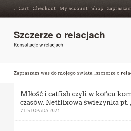
.
Cart
Checkout
My account
Shop
Zapraszam
Szczerze o relacjach
Konsultacje w relacjach
Zapraszam was do mojego świata „szczerze o rela
MIłość i catfish czyli w końcu k
czasów. Netflixowa świeżynka pt.
7 LISTOPADA 2021