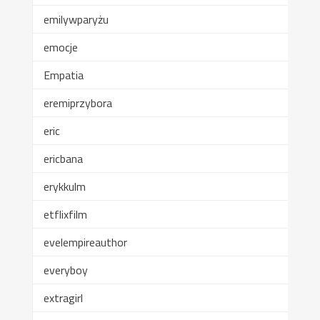
emilywparyżu
emocje
Empatia
eremiprzybora
eric
ericbana
erykkulm
etflixfilm
evelempireauthor
everyboy
extragirl