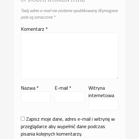
Twój adres e-mail nie zostanie opublikowany.
Wymagane
pola są oznaczone
*
Komentarz
*
Nazwa
*
E-mail
*
Witryna
internetowa
Zapisz moje dane, adres e-mail i witrynę w
przeglądarce aby wypełnić dane podczas
pisania kolejnych komentarzy.