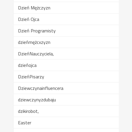
Dzień Mężczyzn
Dzień Ojca
Dzień Programisty
dzieńmężcxzyzn
DzieńNauczyciela,
dzieńojca
DzieńPisarzy
Dziewczynainfluencera
dziewczynyzdubaju
dzikirobot,
Easter