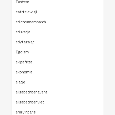
Eastern
eatrtelewizji
edictcumembarch
edukacja
edytazając
Egoizm
ekipafriza
ekonomia
elacje
elisabethbenavent
elisabethbenviet
emilyinparis