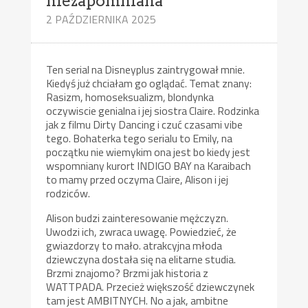
niezapomniana
2 PAŹDZIERNIKA 2025
Ten serial na Disneyplus zaintrygował mnie.
Kiedyś już chciałam go oglądać. Temat znany:
Rasizm, homoseksualizm, blondynka
oczywiscie genialna i jej siostra Claire. Rodzinka
jak z filmu Dirty Dancing i czuć czasami vibe
tego. Bohaterka tego serialu to Emily, na
początku nie wiemykim ona jest bo kiedy jest
wspomniany kurort INDIGO BAY na Karaibach
to mamy przed oczyma Claire, Alison i jej
rodziców.
Alison budzi zainteresowanie mężczyzn.
Uwodzi ich, zwraca uwagę. Powiedzieć, że
gwiazdorzy to mało. atrakcyjna młoda
dziewczyna dostała się na elitarne studia.
Brzmi znajomo? Brzmi jak historia z
WATTPADA. Przecież większość dziewczynek
tam jest AMBITNYCH. No a jak, ambitne