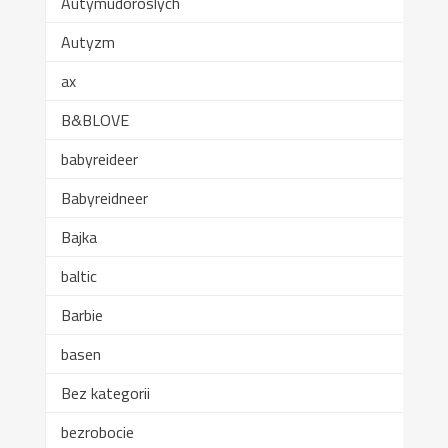
Autymudoroslych
Autyzm
ax
B&BLOVE
babyreideer
Babyreidneer
Bajka
baltic
Barbie
basen
Bez kategorii
bezrobocie