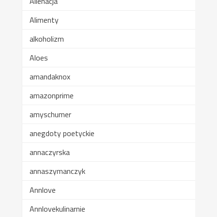
Alienacja
Alimenty
alkoholizm
Aloes
amandaknox
amazonprime
amyschumer
anegdoty poetyckie
annaczyrska
annaszymanczyk
Annlove
Annlovekulinarnie