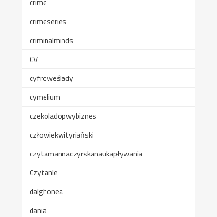
crime
crimeseries
criminalminds
CV
cyfroweślady
cymelium
czekoladopwybiznes
człowiekwityriański
czytamannaczyrskanaukapływania
Czytanie
dalghonea
dania