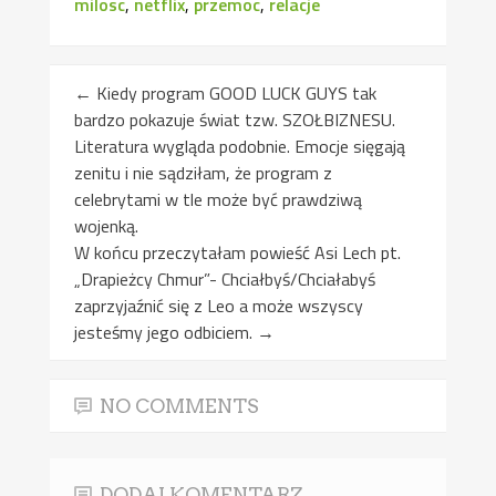
milosc
,
netflix
,
przemoc
,
relacje
←
Kiedy program GOOD LUCK GUYS tak
bardzo pokazuje świat tzw. SZOŁBIZNESU.
Literatura wygląda podobnie. Emocje sięgają
zenitu i nie sądziłam, że program z
celebrytami w tle może być prawdziwą
wojenką.
W końcu przeczytałam powieść Asi Lech pt.
„Drapieżcy Chmur”- Chciałbyś/Chciałabyś
zaprzyjaźnić się z Leo a może wszyscy
jesteśmy jego odbiciem.
→
NO COMMENTS
DODAJ KOMENTARZ