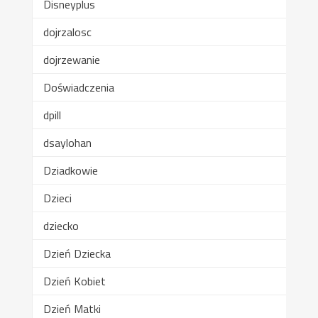
Disneyplus
dojrzalosc
dojrzewanie
Doświadczenia
dpill
dsaylohan
Dziadkowie
Dzieci
dziecko
Dzień Dziecka
Dzień Kobiet
Dzień Matki