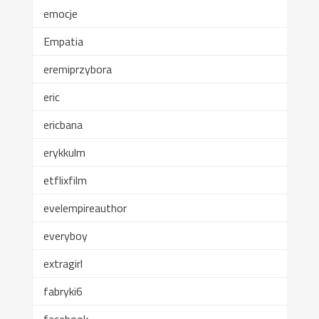
emocje
Empatia
eremiprzybora
eric
ericbana
erykkulm
etflixfilm
evelempireauthor
everyboy
extragirl
fabryki6