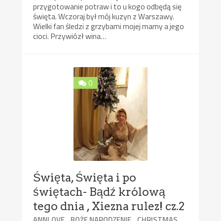
przygotowanie potraw i to u kogo odbędą się
święta. Wczoraj był mój kuzyn z Warszawy.
Wielki fan śledzi z grzybami mojej mamy a jego
cioci. Przywiózł wina…
0
Święta, Święta i po
świętach- Bądź królową
tego dnia , Xiezna rulez! cz.2
,
,
,
ANNLOVE
BOŻE NARODZENIE
CHRISTMAS