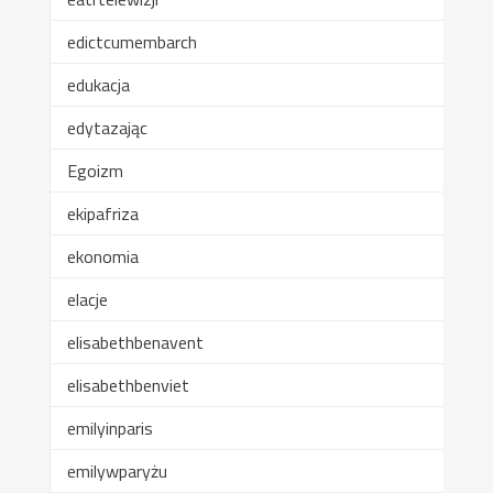
edictcumembarch
edukacja
edytazając
Egoizm
ekipafriza
ekonomia
elacje
elisabethbenavent
elisabethbenviet
emilyinparis
emilywparyżu