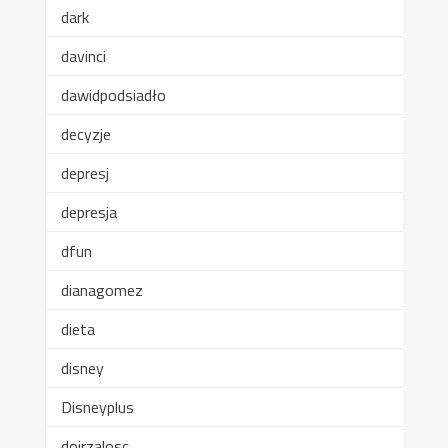
dark
davinci
dawidpodsiadło
decyzje
depresj
depresja
dfun
dianagomez
dieta
disney
Disneyplus
dojrzalosc