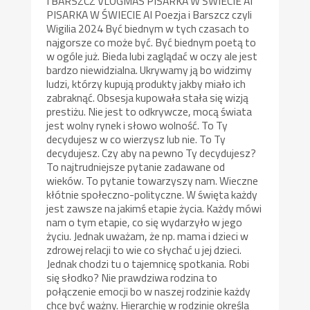
I BARSZCZ VLOGMAS PISARKA W ŚWIECIE AI
PISARKA W ŚWIECIE AI Poezja i Barszcz czyli
Wigilia 2024 Być biednym w tych czasach to
najgorsze co może być. Być biednym poetą to
w ogóle już. Bieda lubi zaglądać w oczy ale jest
bardzo niewidzialna. Ukrywamy ją bo widzimy
ludzi, którzy kupują produkty jakby miało ich
zabraknąć. Obsesja kupowała stała się wizją
prestiżu. Nie jest to odkrywcze, mocą świata
jest wolny rynek i słowo wolność. To Ty
decydujesz w co wierzysz lub nie. To Ty
decydujesz. Czy aby na pewno Ty decydujesz?
To najtrudniejsze pytanie zadawane od
wieków. To pytanie towarzyszy nam. Wieczne
kłótnie społeczno-polityczne. W święta każdy
jest zawsze na jakimś etapie życia. Każdy mówi
nam o tym etapie, co się wydarzyło w jego
życiu. Jednak uważam, że np. mama i dzieci w
zdrowej relacji to wie co słychać u jej dzieci.
Jednak chodzi tu o tajemnicę spotkania. Robi
się słodko? Nie prawdziwa rodzina to
połączenie emocji bo w naszej rodzinie każdy
chce być ważny. Hierarchię w rodzinie określa