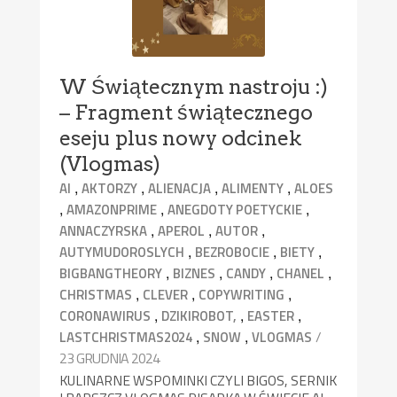
W Świątecznym nastroju :)
– Fragment świątecznego
eseju plus nowy odcinek
(Vlogmas)
,
,
,
,
AI
AKTORZY
ALIENACJA
ALIMENTY
ALOES
,
,
,
AMAZONPRIME
ANEGDOTY POETYCKIE
,
,
,
ANNACZYRSKA
APEROL
AUTOR
,
,
,
AUTYMUDOROSLYCH
BEZROBOCIE
BIETY
,
,
,
,
BIGBANGTHEORY
BIZNES
CANDY
CHANEL
,
,
,
CHRISTMAS
CLEVER
COPYWRITING
,
,
,
CORONAWIRUS
DZIKIROBOT,
EASTER
,
,
/
LASTCHRISTMAS2024
SNOW
VLOGMAS
23 GRUDNIA 2024
KULINARNE WSPOMINKI CZYLI BIGOS, SERNIK