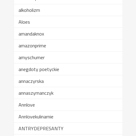
alkoholizm
Aloes
amandaknox
amazonprime
amyschumer
anegdoty poetyckie
annaczyrska
annaszymanczyk
Annlove
Annlovekulinarnie
ANTRYDEPRESANTY