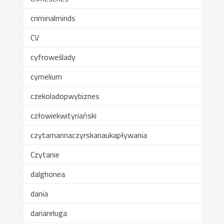
criminalminds
CV
cyfroweślady
cymelium
czekoladopwybiznes
człowiekwityriański
czytamannaczyrskanaukapływania
Czytanie
dalghonea
dania
dariareluga