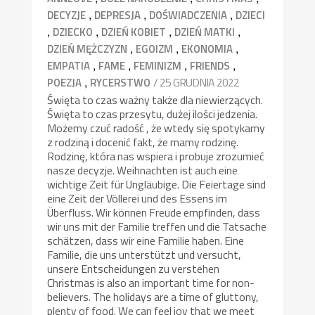
,
,
,
DECYZJE
DEPRESJA
DOŚWIADCZENIA
DZIECI
,
,
,
,
DZIECKO
DZIEŃ KOBIET
DZIEŃ MATKI
,
,
,
DZIEŃ MĘŻCZYZN
EGOIZM
EKONOMIA
,
,
,
,
EMPATIA
FAME
FEMINIZM
FRIENDS
,
/ 25 GRUDNIA 2022
POEZJA
RYCERSTWO
Święta to czas ważny także dla niewierzących.
Święta to czas przesytu, dużej ilości jedzenia.
Możemy czuć radość , że wtedy się spotykamy
z rodziną i docenić fakt, że mamy rodzinę.
Rodzinę, która nas wspiera i probuje zrozumieć
nasze decyzje. Weihnachten ist auch eine
wichtige Zeit für Ungläubige. Die Feiertage sind
eine Zeit der Völlerei und des Essens im
Überfluss. Wir können Freude empfinden, dass
wir uns mit der Familie treffen und die Tatsache
schätzen, dass wir eine Familie haben. Eine
Familie, die uns unterstützt und versucht,
unsere Entscheidungen zu verstehen
Christmas is also an important time for non-
believers. The holidays are a time of gluttony,
plenty of food. We can feel joy that we meet