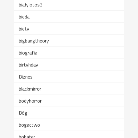
białylotos3
bieda
biety
bigbangtheory
biografia
birtyhday
Biznes
blackmirror
bodyhorror
Bóg
bogactwo
bohater