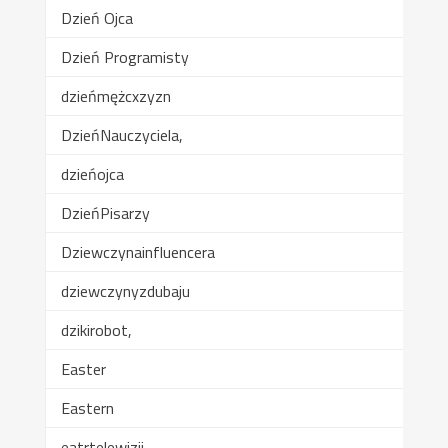
Dzień Ojca
Dzień Programisty
dzieńmężcxzyzn
DzieńNauczyciela,
dzieńojca
DzieńPisarzy
Dziewczynainfluencera
dziewczynyzdubaju
dzikirobot,
Easter
Eastern
eatrtelewizji