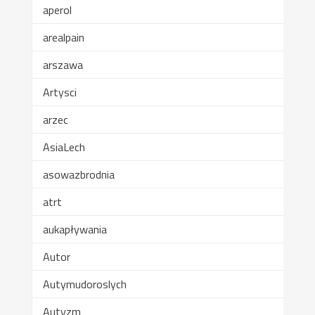
aperol
arealpain
arszawa
Artysci
arzec
AsiaLech
asowazbrodnia
atrt
aukapływania
Autor
Autymudoroslych
Autyzm