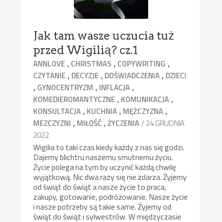
Jak tam wasze uczucia tuż
przed Wigilią? cz.1
,
,
,
ANNLOVE
CHRISTMAS
COPYWRITING
,
,
,
CZYTANIE
DECYZJE
DOŚWIADCZENIA
DZIECI
,
,
,
GYNOCENTRYZM
INFLACJA
,
,
KOMEDIEROMANTYCZNE
KOMUNIKACJA
,
,
,
KONSULTACJA
KUCHNIA
MĘŻCZYZNA
,
,
/ 24 GRUDNIA
MEZCZYZNI
MIŁOŚĆ
ŻYCZENIA
2022
Wigilia to taki czas kiedy każdy z nas się godzi.
Dajemy blichtru naszemu smutnemu życiu.
Życie polega na tym by uczynić każdą chwilę
wyjątkową. Nic dwa razy się nie zdarza. Żyjemy
od świąt do świąt a nasze życie to praca,
zakupy, gotowanie, podróżowanie. Nasze życie
i nasze potrzeby są takie same. Żyjemy od
świąt do świąt i sylwestrów. W międzyczasie