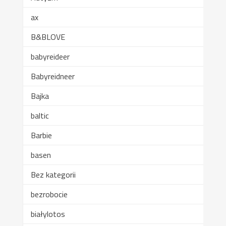
ax
B&BLOVE
babyreideer
Babyreidneer
Bajka
baltic
Barbie
basen
Bez kategorii
bezrobocie
białylotos